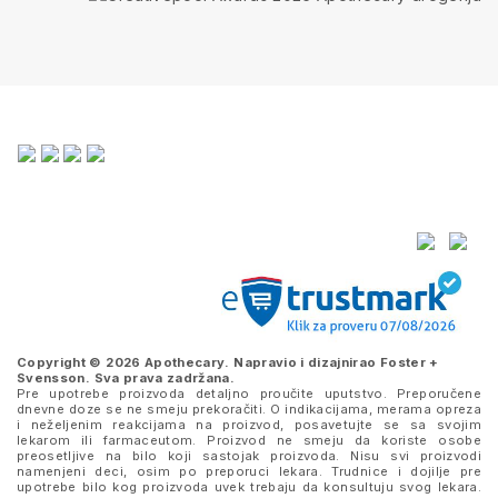
Copyright © 2026 Apothecary. Napravio i dizajnirao
Foster +
Svensson
. Sva prava zadržana.
Pre upotrebe proizvoda detaljno proučite uputstvo. Preporučene
dnevne doze se ne smeju prekoračiti. O indikacijama, merama opreza
i neželjenim reakcijama na proizvod, posavetujte se sa svojim
lekarom ili farmaceutom. Proizvod ne smeju da koriste osobe
preosetljive na bilo koji sastojak proizvoda. Nisu svi proizvodi
namenjeni deci, osim po preporuci lekara. Trudnice i dojilje pre
upotrebe bilo kog proizvoda uvek trebaju da konsultuju svog lekara.