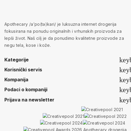
Apothecary /a’po(tə)kari/ je luksuzna internet drogerija
fokusirana na ponudu originalnih i vrhunskih proizvoda za
lepši život. Naš cilj je da ponudimo kvalitetne proizvode za
negu tela, kose i kože.
key
Kategorije
key
Korisnički servis
key
Kompanija
key
Podaci o kompaniji
key
Prijava na newsletter