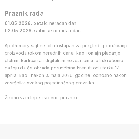
Praznik rada
01.05.2026. petak:
neradan dan
02.05.2026. subota:
neradan dan
Apothecary sajt će biti dostupan za pregled i poručivanje
proizvoda tokom neradnih dana, kao i onlajn plaćanje
platnim karticama i digitalnim novčanicima, ali skrećemo
pažnju da će obrada porudžbina krenuti od utorka 14.
aprila, kao i nakon 3. maja 2026. godine, odnosno nakon
završetka svakog pojedinačnog praznika.
Želimo vam lepe i srećne praznike.