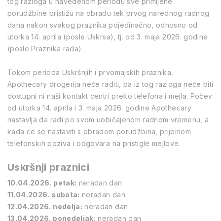
tog razloga u navedenom periodu sve primljene
porudžbine pristižu na obradu tek prvog narednog radnog
dana nakon svakog praznika pojedinačno, odnosno od
utorka 14. aprila (posle Uskrsa), tj. od 3. maja 2026. godine
(posle Praznika rada).
Tokom perioda Uskršnjih i prvomajskih praznika,
Apothecary drogerija neće raditi, pa iz tog razloga neće biti
dostupni ni naši kontakt centri preko telefona i mejla. Počev
od utorka 14. aprila i 3. maja 2026. godine Apothecary
nastavlja da radi po svom uobičajenom radnom vremenu, a
kada će se nastaviti s obradom porudžbina, prijemom
telefonskih poziva i odgovara na pristigle mejlove.
Uskršnji praznici
10.04.2026. petak:
neradan dan
11.04.2026. subota:
neradan dan
12.04.2026. nedelja:
neradan dan
13.04.2026. ponedeljak:
neradan dan