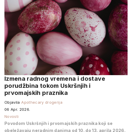
Izmena radnog vremena i dostave
porudžbina tokom Uskršnjih i
prvomajskih praznika
Objavila
Apothecary drogerija
06 Apr. 2026.
Novosti
Povodom Uskršnjih i prvomajskih praznika koji se
obeležavaju neradnim danima od 10. do 13. aprila 2026.