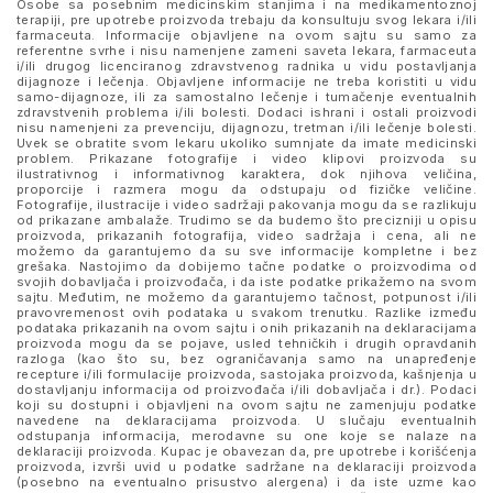
Osobe sa posebnim medicinskim stanjima i na medikamentoznoj
terapiji, pre upotrebe proizvoda trebaju da konsultuju svog lekara i/ili
farmaceuta. Informacije objavljene na ovom sajtu su samo za
referentne svrhe i nisu namenjene zameni saveta lekara, farmaceuta
i/ili drugog licenciranog zdravstvenog radnika u vidu postavljanja
dijagnoze i lečenja. Objavljene informacije ne treba koristiti u vidu
samo-dijagnoze, ili za samostalno lečenje i tumačenje eventualnih
zdravstvenih problema i/ili bolesti. Dodaci ishrani i ostali proizvodi
nisu namenjeni za prevenciju, dijagnozu, tretman i/ili lečenje bolesti.
Uvek se obratite svom lekaru ukoliko sumnjate da imate medicinski
problem. Prikazane fotografije i video klipovi proizvoda su
ilustrativnog i informativnog karaktera, dok njihova veličina,
proporcije i razmera mogu da odstupaju od fizičke veličine.
Fotografije, ilustracije i video sadržaji pakovanja mogu da se razlikuju
od prikazane ambalaže. Trudimo se da budemo što precizniji u opisu
proizvoda, prikazanih fotografija, video sadržaja i cena, ali ne
možemo da garantujemo da su sve informacije kompletne i bez
grešaka. Nastojimo da dobijemo tačne podatke o proizvodima od
svojih dobavljača i proizvođača, i da iste podatke prikažemo na svom
sajtu. Međutim, ne možemo da garantujemo tačnost, potpunost i/ili
pravovremenost ovih podataka u svakom trenutku. Razlike između
podataka prikazanih na ovom sajtu i onih prikazanih na deklaracijama
proizvoda mogu da se pojave, usled tehničkih i drugih opravdanih
razloga (kao što su, bez ograničavanja samo na unapređenje
recepture i/ili formulacije proizvoda, sastojaka proizvoda, kašnjenja u
dostavljanju informacija od proizvođača i/ili dobavljača i dr.). Podaci
koji su dostupni i objavljeni na ovom sajtu ne zamenjuju podatke
navedene na deklaracijama proizvoda. U slučaju eventualnih
odstupanja informacija, merodavne su one koje se nalaze na
deklaraciji proizvoda. Kupac je obavezan da, pre upotrebe i korišćenja
proizvoda, izvrši uvid u podatke sadržane na deklaraciji proizvoda
(posebno na eventualno prisustvo alergena) i da iste uzme kao