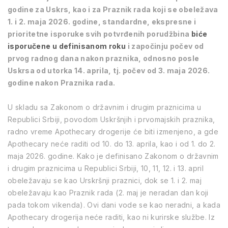
godine za Uskrs, kao i za Praznik rada koji se obeležava
1. i 2. maja 2026. godine, standardne, ekspresne i
prioritetne isporuke svih potvrđenih porudžbina
biće
isporučene u definisanom roku
i započinju počev od
prvog radnog dana nakon praznika, odnosno posle
Uskrsa od utorka 14. aprila, tj. počev od 3. maja 2026.
godine nakon Praznika rada.
U skladu sa Zakonom o državnim i drugim praznicima u
Republici Srbiji, povodom Uskršnjih i prvomajskih praznika,
radno vreme Apothecary drogerije će biti izmenjeno, a gde
Apothecary neće raditi od 10. do 13. aprila, kao i od 1. do 2.
maja 2026. godine. Kako je definisano Zakonom o državnim
i drugim praznicima u Republici Srbiji, 10, 11, 12. i 13. april
obeležavaju se kao Urskršnji praznici, dok se 1. i 2. maj
obeležavaju kao Praznik rada (
2. maj
je neradan dan koji
pada tokom vikenda)
. Ovi dani vode se kao neradni, a kada
Apothecary drogerija neće raditi, kao ni kurirske službe. Iz