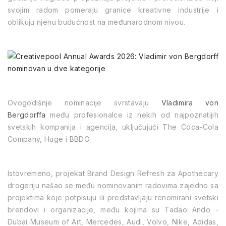
svojim radom pomeraju granice kreativne industrije i
oblikuju njenu budućnost na međunarodnom nivou.
Ovogodišnje nominacije svrstavaju
Vladimira von
Bergdorffa
među profesionalce iz nekih od najpoznatijih
svetskih kompanija i agencija, uključujući The Coca-Cola
Company, Huge i BBDO.
Istovremeno, projekat
Brand Design Refresh
za Apothecary
drogeriju našao se među nominovanim radovima zajedno sa
projektima koje potpisuju ili predstavljaju renomirani svetski
brendovi i organizacije, među kojima su Tadao Ando -
Dubai Museum of Art, Mercedes, Audi, Volvo, Nike, Adidas,