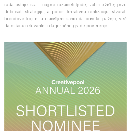
rada ostaje ista - najpre razumeti ljude, zatim tržište; prvo
definisati strategiju, a potom kreativnu realizaciju; stvarati
brendove koji nisu osmišljeni samo da privuku pažnju, već
da ostanu relevantni i dugoročno grade poverenje.