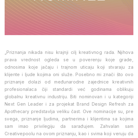
„Priznanja nikada nisu krajnji cilj kreativnog rada. Njihova
prava vrednost ogleda se u poverenju koje grade,
odnosima koje jačaju i trajnom uticaju koji stvaraju za
klijente i ljude kojima oni služe. Posebno mi znači što ovo
priznanje dolazi od međunarodne zajednice kreativnih
profesionalaca čiji standardi već godinama oblikuju
globalnu kreativnu industriju.
Biti nominovan i u kategoriji
Next Gen Leader
i za projekat
Brand Design Refresh
za
Apothecary predstavlja veliku čast. Ove nominacije su, pre
svega, priznanje ljudima, partnerima i klijentima sa kojima
sam imao privilegiju da sarađujem. Zahvalan sam
Creativepoolu na ovom priznanju, kao i svima koji veruju da