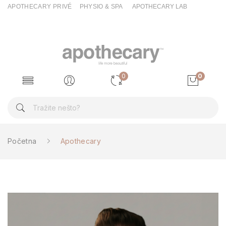
APOTHECARY PRIVÉ
PHYSIO & SPA
APOTHECARY LAB
ck
0
0
Početna
Apothecary