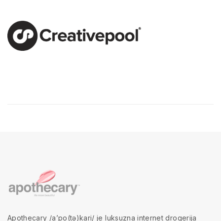
Apothecary /a’po(tə)kari/ je luksuzna internet drogerija