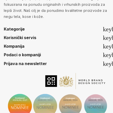
fokusirana na ponudu originalnih i vrhunskih proizvoda za
lepši život. Naš cilj je da ponudimo kvalitetne proizvode za
negu tela, kose i kože.
key
Kategorije
key
Korisnički servis
key
Kompanija
key
Podaci o kompaniji
key
Prijava na newsletter