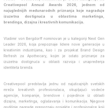
Creativepool Annual Awards 2026
, jednom od
najuglednijih međunarodnih priznanja koje nagrađuje
izuzetna dostignuća u oblastima marketinga,
brendinga, dizajna i kreativnih komunikacija.
Vladimir von Bergdorff nominovan je u kategoriji
Next Gen
Leader 2026
, koja prepoznaje lidere nove generacije u
kreativnim industrijama, kao i za projekat
Brand Design
Refresh
za Apothecary, kojim je odato priznanje za
izuzetna dostignuća u oblasti razvoja i unapređenja
identiteta brenda.
Creativepool predstavlja jednu od najuticajnijih svetskih
mreža kreativnih profesionalaca, okupljajući vodeće
agencije, kompanije, brendove i pojedince iz oblasti
dizajna, marketinga, oglašavanja i komunikacija. Njegove
godišnje nagrade prepoznaju projekte i profesionalce koji