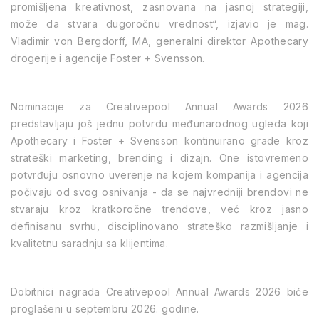
promišljena kreativnost, zasnovana na jasnoj strategiji,
može da stvara dugoročnu vrednost“, izjavio je mag.
Vladimir von Bergdorff, MA, generalni direktor Apothecary
drogerije i agencije Foster + Svensson.
Nominacije za Creativepool Annual Awards 2026
predstavljaju još jednu potvrdu međunarodnog ugleda koji
Apothecary i Foster + Svensson kontinuirano grade kroz
strateški marketing, brending i dizajn. One istovremeno
potvrđuju osnovno uverenje na kojem kompanija i agencija
počivaju od svog osnivanja - da se najvredniji brendovi ne
stvaraju kroz kratkoročne trendove, već kroz jasno
definisanu svrhu, disciplinovano strateško razmišljanje i
kvalitetnu saradnju sa klijentima.
Dobitnici nagrada
Creativepool Annual Awards 2026
biće
proglašeni u septembru 2026. godine.