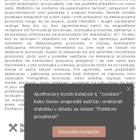
svojih dobavljača i proizvođača, i da iste podatke prikažemo na svom
sajtu. Međutim, ne možemo da garantujemo tačnost, potpunost i/ili
pravovremenost ovih podataka u svakom trenutku. Razlike između
podataka prikazanih na ovom sajtu i onih prikazanih na deklaracijama
proizvoda mogu da se pojave, usled tehničkih i drugih opravdanih
razloga (kao što su, bez ograničavanja samo na unapređenje
recepture i/ili formulacije proizvoda, sastojaka proizvoda, kašnjenja u
dostavljanju informacija od proizvođača i/ili dobavljača i dr.). Podaci
koji su dostupni i objavljeni na ovom sajtu ne zamenjuju podatke
navedene na deklaracijama proizvoda. U slučaju eventualnih
odstupanja informacija, merodavne su one koje se nalaze na
deklaraciji proizvoda. Kupac je obavezan da, pre upotrebe i korišćenja
proizvoda, izvrši uvid u podatke sadržane na deklaraciji proizvoda
(posebno na eventualno prisustvo alergena) i da iste uzme kao
merodavne. Lista sastojaka u sastavu proizvoda može da se razlikuje,
menja ili varira tokom vremena. Pre upotrebe, uvek pogledajte
deklaraciju i pakovanje proizvoda koje dobijete za najnoviju listu
sastojaka. Fotografije, ilustracije, video sadržaji, logotipi, robne
marke, proizvodi i nazivi prikazani i pomenuti na sajtu mogu da budu
ili jesu zaštitni znaci njihovih kompanija. Proizvodi prikazani na sajtu
predstavljaju deo ponude za poručivanje i ne podrazumeva se da su
Apothecary koristi kolačiće tj. "cookies"
dostupni u svakom trenutku. Sve cene su izražene u dinarima (RSD)
sa uračunatim PDV-om, dok je poručivanje omogućeno isključivo
kako bismo unapredili sadržaj i analizirali
preko sajta. Nastavkom i upotrebom ovog sajta slažete se sa
statistiku u skladu sa našom
"Politikom
Politikom privatnosti
i
Uslovima korišćenja i prodaje
.
privatnosti".
Dozvolite kolačiće