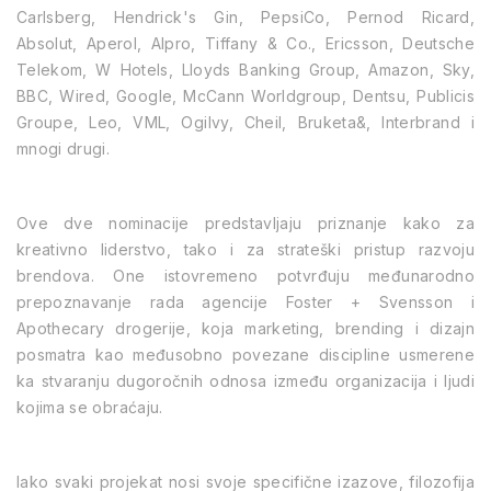
Carlsberg, Hendrick's Gin, PepsiCo, Pernod Ricard,
Absolut, Aperol, Alpro, Tiffany & Co., Ericsson, Deutsche
Telekom, W Hotels, Lloyds Banking Group, Amazon, Sky,
BBC, Wired, Google, McCann Worldgroup, Dentsu, Publicis
Groupe, Leo, VML, Ogilvy, Cheil, Bruketa&, Interbrand i
mnogi drugi.
Ove dve nominacije predstavljaju priznanje kako za
kreativno liderstvo, tako i za strateški pristup razvoju
brendova. One istovremeno potvrđuju međunarodno
prepoznavanje rada agencije Foster + Svensson i
Apothecary drogerije, koja marketing, brending i dizajn
posmatra kao međusobno povezane discipline usmerene
ka stvaranju dugoročnih odnosa između organizacija i ljudi
kojima se obraćaju.
Iako svaki projekat nosi svoje specifične izazove, filozofija