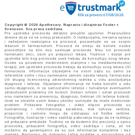
Copyright © 2026 Apothecary. Napravio i dizajnirao
Foster +
Svensson
. Sva prava zadržana.
Pre upotrebe proizvoda detaljno proučite uputstvo. Preporučene
dnevne doze se ne smeju prekoračiti. O indikacijama, merama opreza
i neželjenim reakcijama na proizvod, posavetujte se sa svojim
lekarom ili farmaceutom. Proizvod ne smeju da koriste osobe
preosetljive na bilo koji sastojak proizvoda. Nisu svi proizvodi
namenjeni deci, osim po preporuci lekara. Trudnice i dojilje pre
upotrebe bilo kog proizvoda uvek trebaju da konsultuju svog lekara.
Osobe sa posebnim medicinskim stanjima i na medikamentoznoj
terapiji, pre upotrebe proizvoda trebaju da konsultuju svog lekara i/ili
farmaceuta. Informacije objavljene na ovom sajtu su samo za
referentne svrhe i nisu namenjene zameni saveta lekara, farmaceuta
i/ili drugog licenciranog zdravstvenog radnika u vidu postavljanja
dijagnoze i lečenja. Objavljene informacije ne treba koristiti u vidu
samo-dijagnoze, ili za samostalno lečenje i tumačenje eventualnih
zdravstvenih problema i/ili bolesti. Dodaci ishrani i ostali proizvodi
nisu namenjeni za prevenciju, dijagnozu, tretman i/ili lečenje bolesti.
Uvek se obratite svom lekaru ukoliko sumnjate da imate medicinski
problem. Prikazane fotografije i video klipovi proizvoda su
ilustrativnog i informativnog karaktera, dok njihova veličina,
proporcije i razmera mogu da odstupaju od fizičke veličine.
Fotografije, ilustracije i video sadržaji pakovanja mogu da se razlikuju
od prikazane ambalaže. Trudimo se da budemo što precizniji u opisu
proizvoda, prikazanih fotografija, video sadržaja i cena, ali ne
možemo da garantujemo da su sve informacije kompletne i bez
grešaka. Nastojimo da dobijemo tačne podatke o proizvodima od