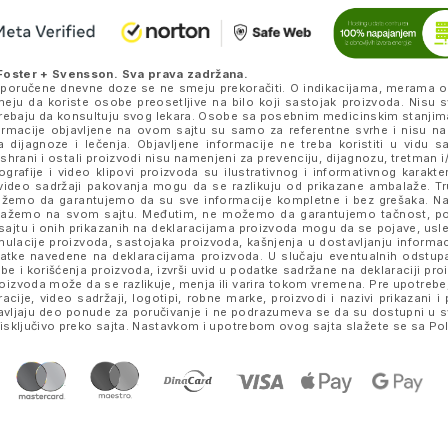
Foster + Svensson
. Sva prava zadržana.
eporučene dnevne doze se ne smeju prekoračiti. O indikacijama, merama o
ju da koriste osobe preosetljive na bilo koji sastojak proizvoda. Nisu s
k trebaju da konsultuju svog lekara. Osobe sa posebnim medicinskim stanjim
nformacije objavljene na ovom sajtu su samo za referentne svrhe i nisu n
a dijagnoze i lečenja. Objavljene informacije ne treba koristiti u vidu 
ishrani i ostali proizvodi nisu namenjeni za prevenciju, dijagnozu, tretman i/
rafije i video klipovi proizvoda su ilustrativnog i informativnog karakte
je i video sadržaji pakovanja mogu da se razlikuju od prikazane ambalaže. 
e možemo da garantujemo da su sve informacije kompletne i bez grešaka.
prikažemo na svom sajtu. Međutim, ne možemo da garantujemo tačnost, p
ajtu i onih prikazanih na deklaracijama proizvoda mogu da se pojave, usled
lacije proizvoda, sastojaka proizvoda, kašnjenja u dostavljanju informacij
datke navedene na deklaracijama proizvoda. U slučaju eventualnih odstup
be i korišćenja proizvoda, izvrši uvid u podatke sadržane na deklaraciji p
izvoda može da se razlikuje, menja ili varira tokom vremena. Pre upotrebe,
tracije, video sadržaji, logotipi, robne marke, proizvodi i nazivi prikazani
stavljaju deo ponude za poručivanje i ne podrazumeva se da su dostupni u 
sključivo preko sajta. Nastavkom i upotrebom ovog sajta slažete se sa
Pol