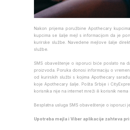
Nakon prijema poružbine Apothecary kupcima š
kupcima se šalje mejl s informacijom da je por
kurirske službe. Navedene mejlove šalje direkt
službe.
SMS obaveštenje o isporuci biće poslato na d
proizvoda. Poruka donosi informaciju o vremenu
od kurirskih službi s kojima Apothecary sarađ
koje Apothecary šalje. Pošta Srbije i CityExpr
korisnika nije na internet mreži ili korisnik nem
Besplatna usluga SMS obaveštenje o isporuci je 
Upotreba mejla i Viber aplikacije zahteva pr