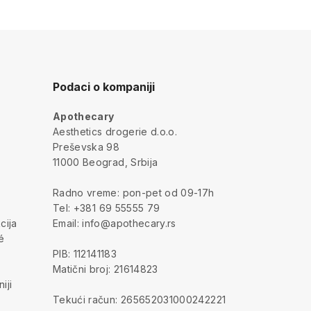
Podaci o kompaniji
Apothecary
a
Aesthetics drogerie d.o.o.
Preševska 98
11000 Beograd, Srbija
Radno vreme: pon-pet od 09-17h
Tel: +381 69 55555 79
cija
Email: info@apothecary.rs
é
PIB: 112141183
Matični broj: 21614823
iji
Tekući račun: 265652031000242221