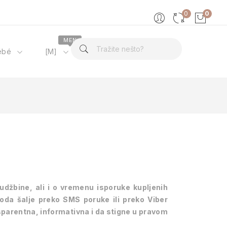
0
0
MEN
ébé
[M]
O nama
džbine, ali i o vremenu isporuke kupljenih
oda šalje preko SMS poruke ili preko Viber
nsparentna, informativna i da stigne u pravom