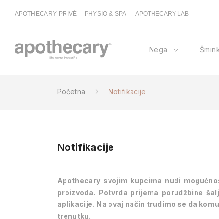
APOTHECARY PRIVÉ
PHYSIO & SPA
APOTHECARY LAB
Nega
Šmin
Početna
Notifikacije
Notifikacije
Apothecary svojim kupcima nudi mogućnost 
proizvoda. Potvrda prijema porudžbine šal
aplikacije. Na ovaj način trudimo se da komu
trenutku.