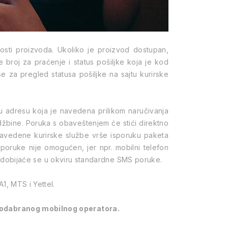
osti proizvoda. Ukoliko je proizvod dostupan,
 broj za praćenje i status pošiljke koja je kod
e za pregled statusa pošiljke na sajtu kurirske
 adresu koja je navedena prilikom naručivanja
udžbine.
Poruka s obaveštenjem će stići direktno
 Navedene kurirske službe vrše isporuku paketa
 poruke nije omogućen, jer npr. mobilni telefon
atusu dobijaće se u okviru standardne SMS poruke.
1, MTS i Yettel.
ga odabranog mobilnog operatora.