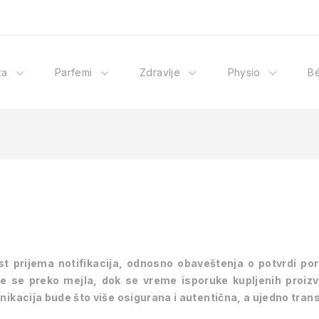
ka
Parfemi
Zdravlje
Physio
B
prijema notifikacija, odnosno obaveštenja o potvrdi poru
je se preko mejla, dok se vreme isporuke kupljenih proizv
nikacija bude što više osigurana i autentična, a ujedno tra