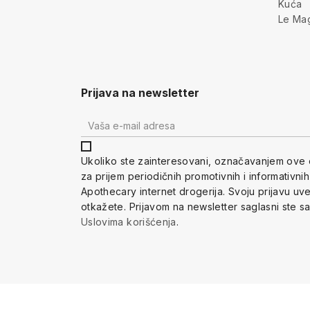
Kuća
Le Ma
Prijava na newsletter
Ukoliko ste zainteresovani, ozna
čavanjem ove 
za prijem periodi
čnih promotivnih i informativni
Apothecary internet drogerija. Svoju prijavu u
otkažete.
Prijavom na newsletter saglasni ste s
Uslovima korišćenja
.