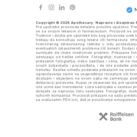
Copyright © 2026 Apothecary. Napravio i dizajnirao
Pre upotrebe proizvoda detaljno proučite uputstvo. Pr
se sa svojim lekarom ili farmaceutom. Proizvod ne sme
Trudnice i dojilje pre upotrebe bilo kog proizvoda uve
trebaju da konsultuju svog lekara i/ili farmaceuta. I
licenciranog zdravstvenog radnika u vidu postavljanj
eventualnih zdravstvenih problema i/ili bolesti. Dodaci 
sumnjate da imate medicinski problem. Prikazane fotog
odstupaju od fizičke veličine. Fotografije, ilustraci
prikazanih fotografija, video sadržaja i cena, ali n
svojih dobavljača i proizvođača, i da iste podatke 
trenutku. Razlike između podataka prikazanih na ovom s
ograničavanja samo na unapređenje recepture i/ili formu
dostupni i objavljeni na ovom sajtu ne zamenjuju po
deklaraciji proizvoda. Kupac je obavezan da, pre upotre
iste uzme kao merodavne. Lista sastojaka u sastavu pro
dobijete za najnoviju listu sastojaka. Fotografije, ilus
njihovih kompanija. Proizvodi prikazani na sajtu pred
sa uračunatim PDV-om, dok je poručivanje omogućeno i