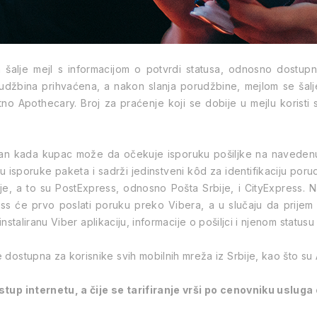
alje mejl s informacijom o potvrdi statusa, odnosno dostupn
udžbina prihvaćena, a nakon slanja porudžbine, mejlom se šalje
no Apothecary. Broj za praćenje koji se dobije u mejlu koristi s
an kada kupac može da očekuje isporuku pošiljke na navedenu
 isporuke paketa i sadrži jedinstveni kôd za identifikaciju por
uje, a to su PostExpress, odnosno Pošta Srbije, i CityExpress.
ess će prvo poslati poruku preko Vibera, a u slučaju da prijem
a instaliranu Viber aplikaciju, informacije o pošiljci i njenom st
dostupna za korisnike svih mobilnih mreža iz Srbije, kao što su A
istup internetu, a čije se tarifiranje vrši po cenovniku uslu