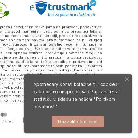
preza i neželjenim reakcijama na proizvod, posavetujte
vi proizvodi namenjeni deci, osim po preporuci lekara.
a i na medikamentoznoj terapiji, pre upotrebe proizvoda
amenjene zameni saveta lekara, farmaceuta i/ili drugog
samo-dijagnoze, ili za samostalno lečenje i tumačenje
ili lečenje bolesti. Uvek se obratite svom lekaru ukoliko
ra, dok njihova veličina, proporcije i razmera mogu da
Trudimo se da budemo što precizniji u opisu proizvoda,
 Nastojimo da dobijemo tačne podatke o proizvodima od
otpunost i/ili pravovremenost ovih podataka u svakom
 tehničkih i drugih opravdanih razloga (kao što su, bez
a od proizvođača i/ili dobavljača i dr.). Podaci koji su
anja informacija, merodavne su one koje se nalaze na
roizvoda (posebno na eventualno prisustvo alergena) i da
Apothecary koristi kolačiće tj. "cookies"
 uvek pogledajte deklaraciju i pakovanje proizvoda koje
kako bismo unapredili sadržaj i analizirali
 i pomenuti na sajtu mogu da budu ili jesu zaštitni znaci
svakom trenutku. Sve cene su izražene u dinarima (RSD)
statistiku u skladu sa našom
"Politikom
itikom privatnosti
i
Uslovima korišćenja i prodaje
.
privatnosti".
Dozvolite kolačiće