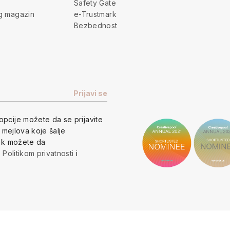
Safety Gate
g magazin
e-Trustmark
Bezbednost
opcije
možete da se prijavite
h mejlova koje šalje
vek možete da
a
Politikom privatnosti
i