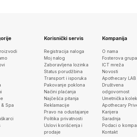
orije
Korisnički servis
Kompanija
roizvodi
Registracija naloga
O nama
jamo
Moj nalog
Fosterova grup
ovi
Zaboravljena lozinka
ICT mreža
Status porudžbina
Novosti
Transport i isporuka
Apothecary LAB
a
Pakovanje poklona
Društvena
i
Načini plaćanja
odgovornost
je
Najčešća pitanja
Umetnička kolek
 & Spa
Reklamacije
Apothecary Priv
Pravo na odustajanje
Karijera
škarci
Politika privatnosti
Saradnja
s
Uslovi korišćenja i
Podaci o kompan
prodaje
Kontakt