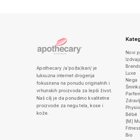
Kateg
Novi p
Izdva
Brend
Apothecary /a’po(tə)kari/ je
Luxe
luksuzna internet drogerija
Nega
fokusirana na ponudu originalnih i
Šmink
vrhunskih proizvoda za lepši život.
Parfem
Naš cilj je da ponudimo kvalitetne
Zdravl
proizvode za negu tela, kose i
Physio
kože.
Bébé
[M] Mu
Fitnes
Bio