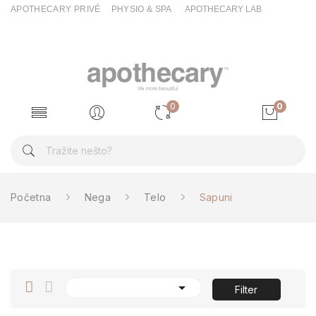
APOTHECARY PRIVÉ
PHYSIO & SPA
APOTHECARY LAB
0
0
Početna
Nega
Telo
Sapuni

Filter