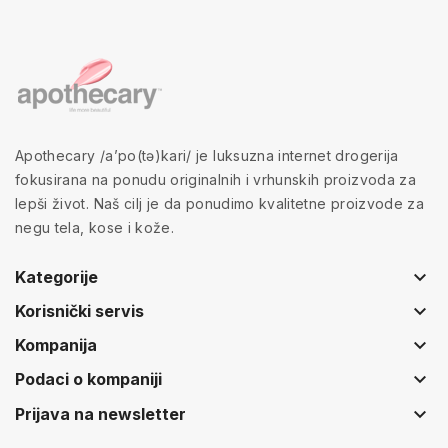
Apothecary /a’po(tə)kari/ je luksuzna internet drogerija
fokusirana na ponudu originalnih i vrhunskih proizvoda za
lepši život. Naš cilj je da ponudimo kvalitetne proizvode za
negu tela, kose i kože.
keyboard_arrow_down
Kategorije
keyboard_arrow_down
Korisnički servis
keyboard_arrow_down
Kompanija
keyboard_arrow_down
Podaci o kompaniji
keyboard_arrow_down
Prijava na newsletter