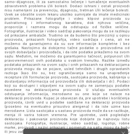
samo-dijagnoze, ili za samostalno lečenje i tumačenje eventualnih
zdravstvenih problema i/ili bolesti. Dodaci ishrani i ostali proizvodi
nisu namenjeni za prevenciju, dijagnozu, tretman i/ili lečenje bolesti.
Uvek se obratite svom lekaru ukoliko sumnjate da imate medicinski
problem. Prikazane fotografije i video klipovi proizvoda su
ilustrativnog i informativnog karaktera, dok njihova veličina,
proporcije i razmera mogu da odstupaju od fizičke veličine.
Fotografije, ilustracije i video sadržaji pakovanja mogu da se razlikuju
od prikazane ambalaže. Trudimo se da budemo što precizniji u opisu
proizvoda, prikazanih fotografija, video sadržaja i cena, ali ne
možemo da garantujemo da su sve informacije kompletne i bez
grešaka. Nastojimo da dobijemo tačne podatke o proizvodima od
svojih dobavljača i proizvođača, i da iste podatke prikažemo na svom
sajtu. Međutim, ne možemo da garantujemo tačnost, potpunost i/ili
pravovremenost ovih podataka u svakom trenutku. Razlike između
podataka prikazanih na ovom sajtu i onih prikazanih na deklaracijama
proizvoda mogu da se pojave, usled tehničkih i drugih opravdanih
razloga (kao što su, bez ograničavanja samo na unapređenje
recepture i/ili formulacije proizvoda, sastojaka proizvoda, kašnjenja u
dostavljanju informacija od proizvođača i/ili dobavljača i dr.). Podaci
koji su dostupni i objavljeni na ovom sajtu ne zamenjuju podatke
navedene na deklaracijama proizvoda. U slučaju eventualnih
odstupanja informacija, merodavne su one koje se nalaze na
deklaraciji proizvoda. Kupac je obavezan da, pre upotrebe i korišćenja
proizvoda, izvrši uvid u podatke sadržane na deklaraciji proizvoda
(posebno na eventualno prisustvo alergena) i da iste uzme kao
merodavne. Lista sastojaka u sastavu proizvoda može da se razlikuje,
menja ili varira tokom vremena. Pre upotrebe, uvek pogledajte
deklaraciju i pakovanje proizvoda koje dobijete za najnoviju listu
sastojaka. Fotografije, ilustracije, video sadržaji, logotipi, robne
marke, proizvodi i nazivi prikazani i pomenuti na sajtu mogu da budu
ili jesu zaštitni znaci njihovih kompanija. Proizvodi prikazani na sajtu