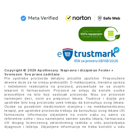
Copyright © 2026 Apothecary. Napravio i dizajnirao
Foster +
Svensson
. Sva prava zadržana.
Pre upotrebe proizvoda detaljno proučite uputstvo. Preporučene
dnevne doze se ne smeju prekoračiti. O indikacijama, merama opreza
i neželjenim reakcijama na proizvod, posavetujte se sa svojim
lekarom ili farmaceutom. Proizvod ne smeju da koriste osobe
preosetljive na bilo koji sastojak proizvoda. Nisu svi proizvodi
namenjeni deci, osim po preporuci lekara. Trudnice i dojilje pre
upotrebe bilo kog proizvoda uvek trebaju da konsultuju svog lekara.
Osobe sa posebnim medicinskim stanjima i na medikamentoznoj
terapiji, pre upotrebe proizvoda trebaju da konsultuju svog lekara i/ili
farmaceuta. Informacije objavljene na ovom sajtu su samo za
referentne svrhe i nisu namenjene zameni saveta lekara, farmaceuta
i/ili drugog licenciranog zdravstvenog radnika u vidu postavljanja
dijagnoze i lečenja. Objavljene informacije ne treba koristiti u vidu