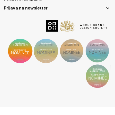
keyboard_arrow_down
Prijava na newsletter