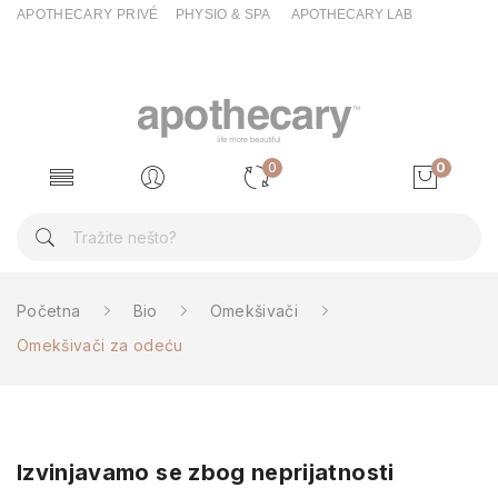
APOTHECARY PRIVÉ
PHYSIO & SPA
APOTHECARY LAB
0
0
Početna
Bio
Omekšivači
Omekšivači za odeću
Izvinjavamo se zbog neprijatnosti