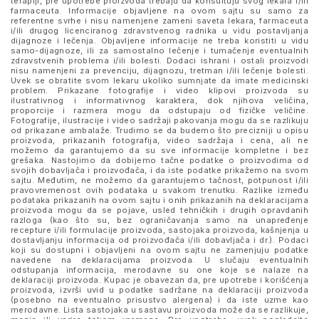
terapiji, pre upotrebe proizvoda trebaju da konsultuju svog lekara i/ili
farmaceuta. Informacije objavljene na ovom sajtu su samo za
referentne svrhe i nisu namenjene zameni saveta lekara, farmaceuta
i/ili drugog licenciranog zdravstvenog radnika u vidu postavljanja
dijagnoze i lečenja. Objavljene informacije ne treba koristiti u vidu
samo-dijagnoze, ili za samostalno lečenje i tumačenje eventualnih
zdravstvenih problema i/ili bolesti. Dodaci ishrani i ostali proizvodi
nisu namenjeni za prevenciju, dijagnozu, tretman i/ili lečenje bolesti.
Uvek se obratite svom lekaru ukoliko sumnjate da imate medicinski
problem. Prikazane fotografije i video klipovi proizvoda su
ilustrativnog i informativnog karaktera, dok njihova veličina,
proporcije i razmera mogu da odstupaju od fizičke veličine.
Fotografije, ilustracije i video sadržaji pakovanja mogu da se razlikuju
od prikazane ambalaže. Trudimo se da budemo što precizniji u opisu
proizvoda, prikazanih fotografija, video sadržaja i cena, ali ne
možemo da garantujemo da su sve informacije kompletne i bez
grešaka. Nastojimo da dobijemo tačne podatke o proizvodima od
svojih dobavljača i proizvođača, i da iste podatke prikažemo na svom
sajtu. Međutim, ne možemo da garantujemo tačnost, potpunost i/ili
pravovremenost ovih podataka u svakom trenutku. Razlike između
podataka prikazanih na ovom sajtu i onih prikazanih na deklaracijama
proizvoda mogu da se pojave, usled tehničkih i drugih opravdanih
razloga (kao što su, bez ograničavanja samo na unapređenje
recepture i/ili formulacije proizvoda, sastojaka proizvoda, kašnjenja u
dostavljanju informacija od proizvođača i/ili dobavljača i dr.). Podaci
koji su dostupni i objavljeni na ovom sajtu ne zamenjuju podatke
navedene na deklaracijama proizvoda. U slučaju eventualnih
odstupanja informacija, merodavne su one koje se nalaze na
deklaraciji proizvoda. Kupac je obavezan da, pre upotrebe i korišćenja
proizvoda, izvrši uvid u podatke sadržane na deklaraciji proizvoda
(posebno na eventualno prisustvo alergena) i da iste uzme kao
merodavne. Lista sastojaka u sastavu proizvoda može da se razlikuje,