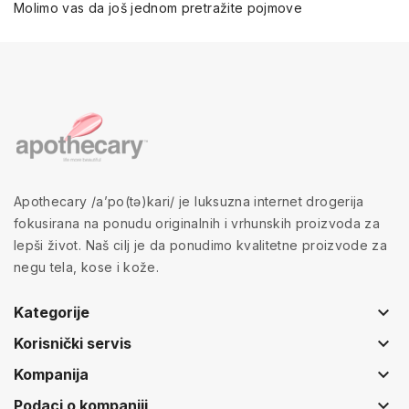
Molimo vas da još jednom pretražite pojmove
Apothecary /a’po(tə)kari/ je luksuzna internet drogerija
fokusirana na ponudu originalnih i vrhunskih proizvoda za
lepši život. Naš cilj je da ponudimo kvalitetne proizvode za
negu tela, kose i kože.
keyboard_arrow_down
Kategorije
keyboard_arrow_down
Korisnički servis
keyboard_arrow_down
Kompanija
keyboard_arrow_down
Podaci o kompaniji