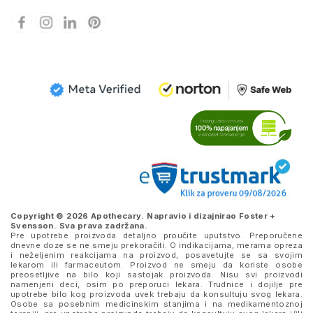
Copyright © 2026 Apothecary. Napravio i dizajnirao
Foster +
Svensson
. Sva prava zadržana.
Pre upotrebe proizvoda detaljno proučite uputstvo. Preporučene
dnevne doze se ne smeju prekoračiti. O indikacijama, merama opreza
i neželjenim reakcijama na proizvod, posavetujte se sa svojim
lekarom ili farmaceutom. Proizvod ne smeju da koriste osobe
preosetljive na bilo koji sastojak proizvoda. Nisu svi proizvodi
namenjeni deci, osim po preporuci lekara. Trudnice i dojilje pre
upotrebe bilo kog proizvoda uvek trebaju da konsultuju svog lekara.
Osobe sa posebnim medicinskim stanjima i na medikamentoznoj