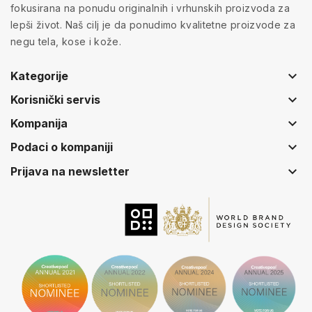
fokusirana na ponudu originalnih i vrhunskih proizvoda za
lepši život. Naš cilj je da ponudimo kvalitetne proizvode za
negu tela, kose i kože.
keyboard_arrow_down
Kategorije
keyboard_arrow_down
Korisnički servis
keyboard_arrow_down
Kompanija
keyboard_arrow_down
Podaci o kompaniji
keyboard_arrow_down
Prijava na newsletter