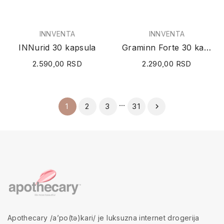
INNVENTA
INNVENTA
INNurid 30 kapsula
Graminn Forte 30 kapsula
2.590,00 RSD
2.290,00 RSD
…
2
3
31
1

Apothecary /a’po(tə)kari/ je luksuzna internet drogerija