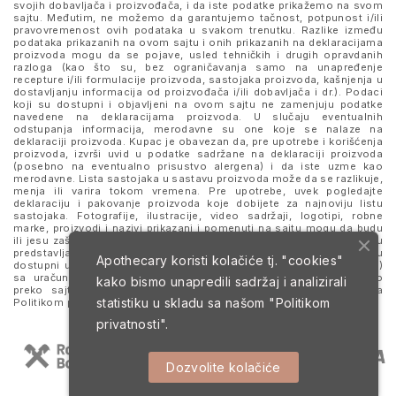
svojih dobavljača i proizvođača, i da iste podatke prikažemo na svom
sajtu. Međutim, ne možemo da garantujemo tačnost, potpunost i/ili
pravovremenost ovih podataka u svakom trenutku. Razlike između
podataka prikazanih na ovom sajtu i onih prikazanih na deklaracijama
proizvoda mogu da se pojave, usled tehničkih i drugih opravdanih
razloga (kao što su, bez ograničavanja samo na unapređenje
recepture i/ili formulacije proizvoda, sastojaka proizvoda, kašnjenja u
dostavljanju informacija od proizvođača i/ili dobavljača i dr.). Podaci
koji su dostupni i objavljeni na ovom sajtu ne zamenjuju podatke
navedene na deklaracijama proizvoda. U slučaju eventualnih
odstupanja informacija, merodavne su one koje se nalaze na
deklaraciji proizvoda. Kupac je obavezan da, pre upotrebe i korišćenja
proizvoda, izvrši uvid u podatke sadržane na deklaraciji proizvoda
(posebno na eventualno prisustvo alergena) i da iste uzme kao
merodavne. Lista sastojaka u sastavu proizvoda može da se razlikuje,
menja ili varira tokom vremena. Pre upotrebe, uvek pogledajte
deklaraciju i pakovanje proizvoda koje dobijete za najnoviju listu
sastojaka. Fotografije, ilustracije, video sadržaji, logotipi, robne
marke, proizvodi i nazivi prikazani i pomenuti na sajtu mogu da budu
ili jesu zaštitni znaci njihovih kompanija. Proizvodi prikazani na sajtu
predstavljaju deo ponude za poručivanje i ne podrazumeva se da su
Apothecary koristi kolačiće tj. "cookies"
dostupni u svakom trenutku. Sve cene su izražene u dinarima (RSD)
sa uračunatim PDV-om, dok je poručivanje omogućeno isključivo
kako bismo unapredili sadržaj i analizirali
preko sajta. Nastavkom i upotrebom ovog sajta slažete se sa
statistiku u skladu sa našom
"Politikom
Politikom privatnosti
i
Uslovima korišćenja i prodaje
.
privatnosti".
Dozvolite kolačiće