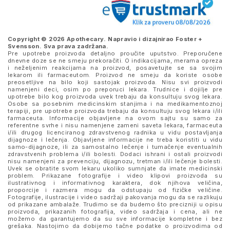
Copyright © 2026 Apothecary. Napravio i dizajnirao
Foster +
Svensson
. Sva prava zadržana.
Pre upotrebe proizvoda detaljno proučite uputstvo. Preporučene
dnevne doze se ne smeju prekoračiti. O indikacijama, merama opreza
i neželjenim reakcijama na proizvod, posavetujte se sa svojim
lekarom ili farmaceutom. Proizvod ne smeju da koriste osobe
preosetljive na bilo koji sastojak proizvoda. Nisu svi proizvodi
namenjeni deci, osim po preporuci lekara. Trudnice i dojilje pre
upotrebe bilo kog proizvoda uvek trebaju da konsultuju svog lekara.
Osobe sa posebnim medicinskim stanjima i na medikamentoznoj
terapiji, pre upotrebe proizvoda trebaju da konsultuju svog lekara i/ili
farmaceuta. Informacije objavljene na ovom sajtu su samo za
referentne svrhe i nisu namenjene zameni saveta lekara, farmaceuta
i/ili drugog licenciranog zdravstvenog radnika u vidu postavljanja
dijagnoze i lečenja. Objavljene informacije ne treba koristiti u vidu
samo-dijagnoze, ili za samostalno lečenje i tumačenje eventualnih
zdravstvenih problema i/ili bolesti. Dodaci ishrani i ostali proizvodi
nisu namenjeni za prevenciju, dijagnozu, tretman i/ili lečenje bolesti.
Uvek se obratite svom lekaru ukoliko sumnjate da imate medicinski
problem. Prikazane fotografije i video klipovi proizvoda su
ilustrativnog i informativnog karaktera, dok njihova veličina,
proporcije i razmera mogu da odstupaju od fizičke veličine.
Fotografije, ilustracije i video sadržaji pakovanja mogu da se razlikuju
od prikazane ambalaže. Trudimo se da budemo što precizniji u opisu
proizvoda, prikazanih fotografija, video sadržaja i cena, ali ne
možemo da garantujemo da su sve informacije kompletne i bez
grešaka. Nastojimo da dobijemo tačne podatke o proizvodima od