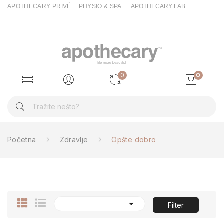
APOTHECARY PRIVÉ
PHYSIO & SPA
APOTHECARY LAB
0
0
Početna
Zdravlje
Opšte dobro

Filter