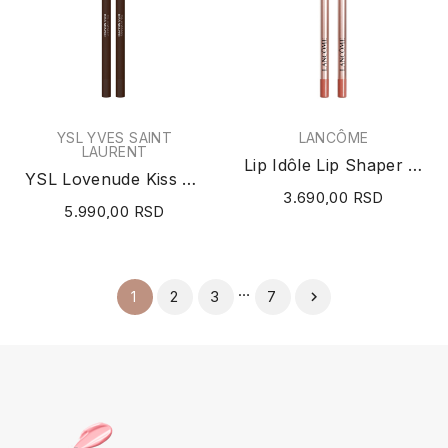
YSL YVES SAINT
LANCÔME
LAURENT
Lip Idôle Lip Shaper (N°21 Shade-Trowing Beige)...
YSL Lovenude Kiss Shaper Lip Liner (N°110...
3.690,00 RSD
5.990,00 RSD
…
2
3
7
1
