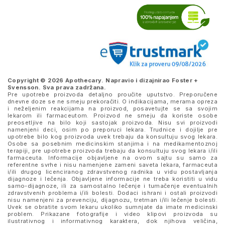
Copyright © 2026 Apothecary. Napravio i dizajnirao
Foster +
Svensson
. Sva prava zadržana.
Pre upotrebe proizvoda detaljno proučite uputstvo. Preporučene
dnevne doze se ne smeju prekoračiti. O indikacijama, merama opreza
i neželjenim reakcijama na proizvod, posavetujte se sa svojim
lekarom ili farmaceutom. Proizvod ne smeju da koriste osobe
preosetljive na bilo koji sastojak proizvoda. Nisu svi proizvodi
namenjeni deci, osim po preporuci lekara. Trudnice i dojilje pre
upotrebe bilo kog proizvoda uvek trebaju da konsultuju svog lekara.
Osobe sa posebnim medicinskim stanjima i na medikamentoznoj
terapiji, pre upotrebe proizvoda trebaju da konsultuju svog lekara i/ili
farmaceuta. Informacije objavljene na ovom sajtu su samo za
referentne svrhe i nisu namenjene zameni saveta lekara, farmaceuta
i/ili drugog licenciranog zdravstvenog radnika u vidu postavljanja
dijagnoze i lečenja. Objavljene informacije ne treba koristiti u vidu
samo-dijagnoze, ili za samostalno lečenje i tumačenje eventualnih
zdravstvenih problema i/ili bolesti. Dodaci ishrani i ostali proizvodi
nisu namenjeni za prevenciju, dijagnozu, tretman i/ili lečenje bolesti.
Uvek se obratite svom lekaru ukoliko sumnjate da imate medicinski
problem. Prikazane fotografije i video klipovi proizvoda su
ilustrativnog i informativnog karaktera, dok njihova veličina,