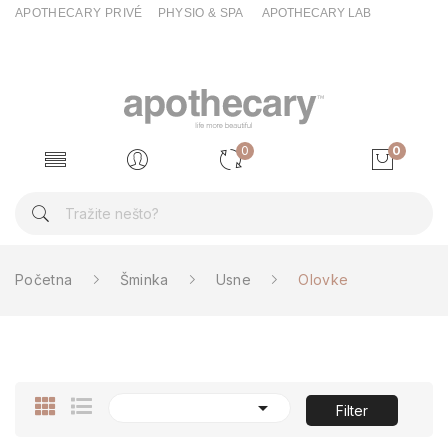
APOTHECARY PRIVÉ
PHYSIO & SPA
APOTHECARY LAB
0
0
Početna
Šminka
Usne
Olovke

Filter