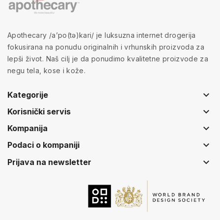
Apothecary /a’po(tə)kari/ je luksuzna internet drogerija
fokusirana na ponudu originalnih i vrhunskih proizvoda za
lepši život. Naš cilj je da ponudimo kvalitetne proizvode za
negu tela, kose i kože.
keyboard_arrow_down
Kategorije
keyboard_arrow_down
Korisnički servis
keyboard_arrow_down
Kompanija
keyboard_arrow_down
Podaci o kompaniji
keyboard_arrow_down
Prijava na newsletter