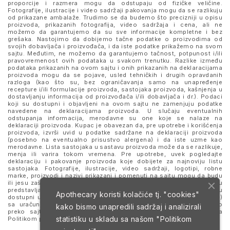
proporcije i razmera mogu da odstupaju od fizičke veličine.
Fotografije, ilustracije i video sadržaji pakovanja mogu da se razlikuju
od prikazane ambalaže. Trudimo se da budemo što precizniji u opisu
proizvoda, prikazanih fotografija, video sadržaja i cena, ali ne
možemo da garantujemo da su sve informacije kompletne i bez
grešaka. Nastojimo da dobijemo tačne podatke o proizvodima od
svojih dobavljača i proizvođača, i da iste podatke prikažemo na svom
sajtu. Međutim, ne možemo da garantujemo tačnost, potpunost i/ili
pravovremenost ovih podataka u svakom trenutku. Razlike između
podataka prikazanih na ovom sajtu i onih prikazanih na deklaracijama
proizvoda mogu da se pojave, usled tehničkih i drugih opravdanih
razloga (kao što su, bez ograničavanja samo na unapređenje
recepture i/ili formulacije proizvoda, sastojaka proizvoda, kašnjenja u
dostavljanju informacija od proizvođača i/ili dobavljača i dr.). Podaci
koji su dostupni i objavljeni na ovom sajtu ne zamenjuju podatke
navedene na deklaracijama proizvoda. U slučaju eventualnih
odstupanja informacija, merodavne su one koje se nalaze na
deklaraciji proizvoda. Kupac je obavezan da, pre upotrebe i korišćenja
proizvoda, izvrši uvid u podatke sadržane na deklaraciji proizvoda
(posebno na eventualno prisustvo alergena) i da iste uzme kao
merodavne. Lista sastojaka u sastavu proizvoda može da se razlikuje,
menja ili varira tokom vremena. Pre upotrebe, uvek pogledajte
deklaraciju i pakovanje proizvoda koje dobijete za najnoviju listu
sastojaka. Fotografije, ilustracije, video sadržaji, logotipi, robne
marke, proizvodi i nazivi prikazani i pomenuti na sajtu mogu da budu
ili jesu zaštitni znaci njihovih kompanija. Proizvodi prikazani na sajtu
predstavljaju deo ponude za poručivanje i ne podrazumeva se da su
Apothecary koristi kolačiće tj. "cookies"
dostupni u svakom trenutku. Sve cene su izražene u dinarima (RSD)
sa uračunatim PDV-om, dok je poručivanje omogućeno isključivo
kako bismo unapredili sadržaj i analizirali
preko sajta. Nastavkom i upotrebom ovog sajta slažete se sa
statistiku u skladu sa našom
"Politikom
Politikom privatnosti
i
Uslovima korišćenja i prodaje
.