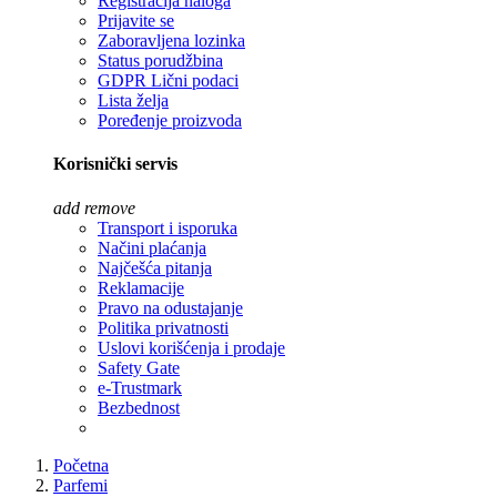
Registracija naloga
Prijavite se
Zaboravljena lozinka
Status porudžbina
GDPR Lični podaci
Lista želja
Poređenje proizvoda
Korisnički servis
add
remove
Transport i isporuka
Načini plaćanja
Najčešća pitanja
Reklamacije
Pravo na odustajanje
Politika privatnosti
Uslovi korišćenja i prodaje
Safety Gate
e-Trustmark
Bezbednost
Početna
Parfemi