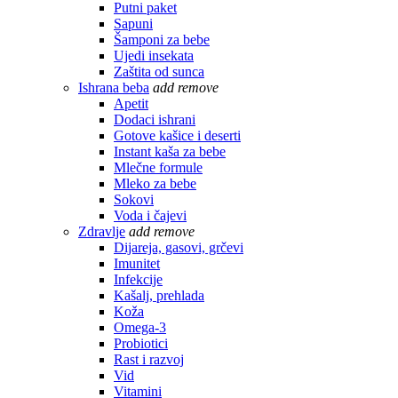
Putni paket
Sapuni
Šamponi za bebe
Ujedi insekata
Zaštita od sunca
Ishrana beba
add
remove
Apetit
Dodaci ishrani
Gotove kašice i deserti
Instant kaša za bebe
Mlečne formule
Mleko za bebe
Sokovi
Voda i čajevi
Zdravlje
add
remove
Dijareja, gasovi, grčevi
Imunitet
Infekcije
Kašalj, prehlada
Koža
Omega-3
Probiotici
Rast i razvoj
Vid
Vitamini