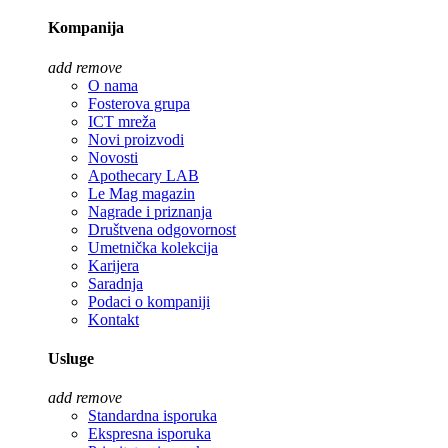
Kompanija
add
remove
O nama
Fosterova grupa
ICT mreža
Novi proizvodi
Novosti
Apothecary LAB
Le Mag magazin
Nagrade i priznanja
Društvena odgovornost
Umetnička kolekcija
Karijera
Saradnja
Podaci o kompaniji
Kontakt
Usluge
add
remove
Standardna isporuka
Ekspresna isporuka