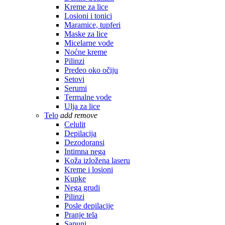
Kreme za lice
Losioni i tonici
Maramice, tupferi
Maske za lice
Micelarne vode
Noćne kreme
Pilinzi
Predeo oko očiju
Setovi
Serumi
Termalne vode
Ulja za lice
Telo
add
remove
Celulit
Depilacija
Dezodoransi
Intimna nega
Koža izložena laseru
Kreme i losioni
Kupke
Nega grudi
Pilinzi
Posle depilacije
Pranje tela
Sapuni