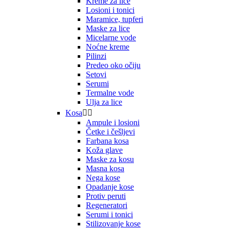
Kreme za lice
Losioni i tonici
Maramice, tupferi
Maske za lice
Micelarne vode
Noćne kreme
Pilinzi
Predeo oko očiju
Setovi
Serumi
Termalne vode
Ulja za lice
Kosa


Ampule i losioni
Četke i češljevi
Farbana kosa
Koža glave
Maske za kosu
Masna kosa
Nega kose
Opadanje kose
Protiv peruti
Regeneratori
Serumi i tonici
Stilizovanje kose