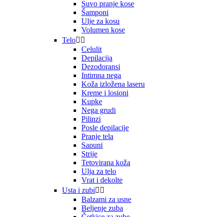
Suvo pranje kose
Šamponi
Ulje za kosu
Volumen kose
Telo


Celulit
Depilacija
Dezodoransi
Intimna nega
Koža izložena laseru
Kreme i losioni
Kupke
Nega grudi
Pilinzi
Posle depilacije
Pranje tela
Sapuni
Strije
Tetovirana koža
Ulja za telo
Vrat i dekolte
Usta i zubi


Balzami za usne
Beljenje zuba
Četkice za zube