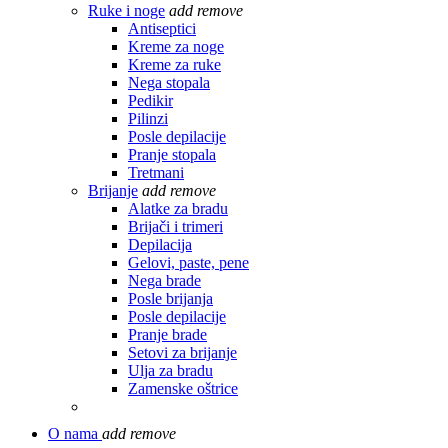
Ruke i noge
add
remove
Antiseptici
Kreme za noge
Kreme za ruke
Nega stopala
Pedikir
Pilinzi
Posle depilacije
Pranje stopala
Tretmani
Brijanje
add
remove
Alatke za bradu
Brijači i trimeri
Depilacija
Gelovi, paste, pene
Nega brade
Posle brijanja
Posle depilacije
Pranje brade
Setovi za brijanje
Ulja za bradu
Zamenske oštrice
O nama
add
remove