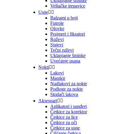
Ukljanjanje šminke
Veštačke trepavice
Usne


Balzami u boji
Futrole
Olovke
Prajmeri i fiksatori
Ruževi
Sjajevi
Tečni ruževi
Uklanjanje šminke
Uvećanje usana
Nokti


Lakovi
Manikir
Nadlakovi za nokte
Podloge za nokte
Skidači lakova
Aksesoari


Aplikatori i sunđeri
Četkice za korektor
Četkice za lice
Četkice za oči
Četkice za usne
Čišćenje četkica