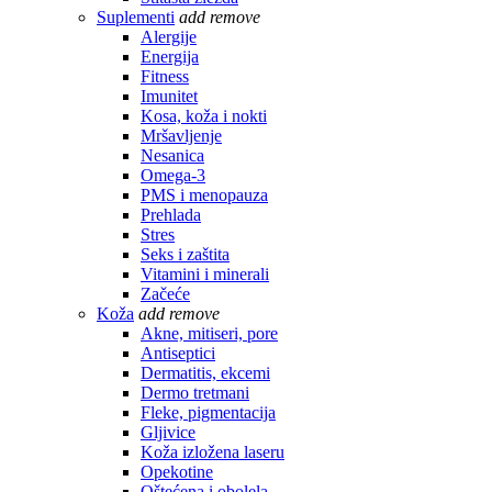
Suplementi
add
remove
Alergije
Energija
Fitness
Imunitet
Kosa, koža i nokti
Mršavljenje
Nesanica
Omega-3
PMS i menopauza
Prehlada
Stres
Seks i zaštita
Vitamini i minerali
Začeće
Koža
add
remove
Akne, mitiseri, pore
Antiseptici
Dermatitis, ekcemi
Dermo tretmani
Fleke, pigmentacija
Gljivice
Koža izložena laseru
Opekotine
Oštećena i obolela