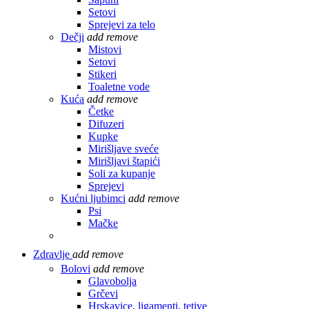
Setovi
Sprejevi za telo
Dečji
add
remove
Mistovi
Setovi
Stikeri
Toaletne vode
Kuća
add
remove
Četke
Difuzeri
Kupke
Mirišljave sveće
Mirišljavi štapići
Soli za kupanje
Sprejevi
Kućni ljubimci
add
remove
Psi
Mačke
Zdravlje
add
remove
Bolovi
add
remove
Glavobolja
Grčevi
Hrskavice, ligamenti, tetive