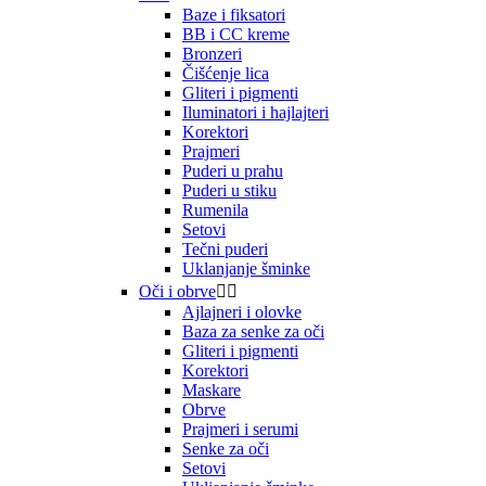
Baze i fiksatori
BB i CC kreme
Bronzeri
Čišćenje lica
Gliteri i pigmenti
Iluminatori i hajlajteri
Korektori
Prajmeri
Puderi u prahu
Puderi u stiku
Rumenila
Setovi
Tečni puderi
Uklanjanje šminke
Oči i obrve


Ajlajneri i olovke
Baza za senke za oči
Gliteri i pigmenti
Korektori
Maskare
Obrve
Prajmeri i serumi
Senke za oči
Setovi