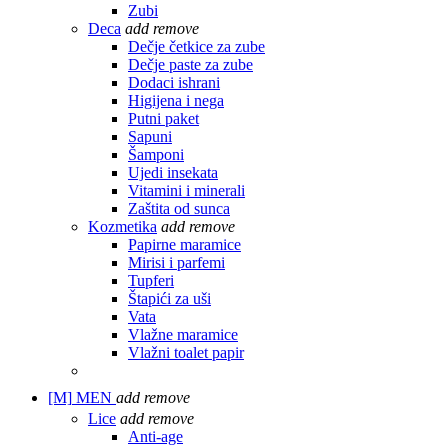
Zubi
Deca
add
remove
Dečje četkice za zube
Dečje paste za zube
Dodaci ishrani
Higijena i nega
Putni paket
Sapuni
Šamponi
Ujedi insekata
Vitamini i minerali
Zaštita od sunca
Kozmetika
add
remove
Papirne maramice
Mirisi i parfemi
Tupferi
Štapići za uši
Vata
Vlažne maramice
Vlažni toalet papir
[M]
MEN
add
remove
Lice
add
remove
Anti-age