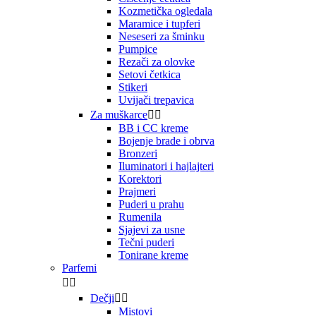
Kozmetička ogledala
Maramice i tupferi
Neseseri za šminku
Pumpice
Rezači za olovke
Setovi četkica
Stikeri
Uvijači trepavica
Za muškarce


BB i CC kreme
Bojenje brade i obrva
Bronzeri
Iluminatori i hajlajteri
Korektori
Prajmeri
Puderi u prahu
Rumenila
Sjajevi za usne
Tečni puderi
Tonirane kreme
Parfemi


Dečji


Mistovi