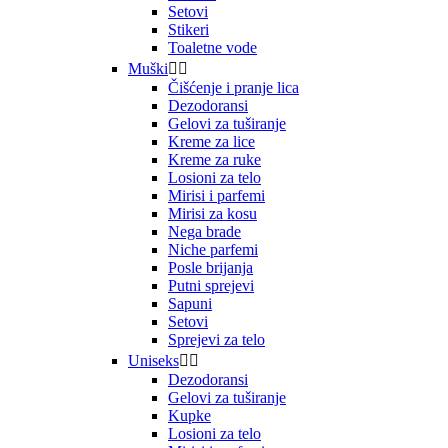
Setovi
Stikeri
Toaletne vode
Muški


Čišćenje i pranje lica
Dezodoransi
Gelovi za tuširanje
Kreme za lice
Kreme za ruke
Losioni za telo
Mirisi i parfemi
Mirisi za kosu
Nega brade
Niche parfemi
Posle brijanja
Putni sprejevi
Sapuni
Setovi
Sprejevi za telo
Uniseks


Dezodoransi
Gelovi za tuširanje
Kupke
Losioni za telo