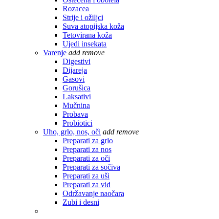
Rozacea
Strije i ožiljci
Suva atopijska koža
Tetovirana koža
Ujedi insekata
Varenje
add
remove
Digestivi
Dijareja
Gasovi
Gorušica
Laksativi
Mučnina
Probava
Probiotici
Uho, grlo, nos, oči
add
remove
Preparati za grlo
Preparati za nos
Preparati za oči
Preparati za sočiva
Preparati za uši
Preparati za vid
Održavanje naočara
Zubi i desni