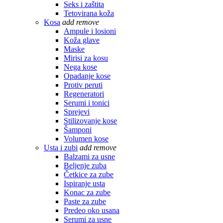
Seks i zaštita
Tetovirana koža
Kosa
add
remove
Ampule i losioni
Koža glave
Maske
Mirisi za kosu
Nega kose
Opadanje kose
Protiv peruti
Regeneratori
Serumi i tonici
Sprejevi
Stilizovanje kose
Šamponi
Volumen kose
Usta i zubi
add
remove
Balzami za usne
Beljenje zuba
Četkice za zube
Ispiranje usta
Konac za zube
Paste za zube
Predeo oko usana
Serumi za usne