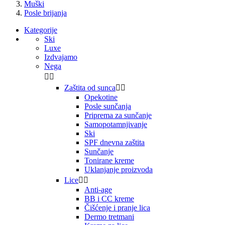
Muški
Posle brijanja
Kategorije
Ski
Luxe
Izdvajamo
Nega


Zaštita od sunca


Opekotine
Posle sunčanja
Priprema za sunčanje
Samopotamnjivanje
Ski
SPF dnevna zaštita
Sunčanje
Tonirane kreme
Uklanjanje proizvoda
Lice


Anti-age
BB i CC kreme
Čišćenje i pranje lica
Dermo tretmani