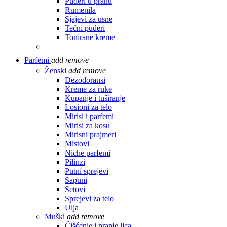
Puderi u prahu
Rumenila
Sjajevi za usne
Tečni puderi
Tonirane kreme
Parfemi
add
remove
Ženski
add
remove
Dezodoransi
Kreme za ruke
Kupanje i tuširanje
Losioni za telo
Mirisi i parfemi
Mirisi za kosu
Mirisni prajmeri
Mistovi
Niche parfemi
Pilinzi
Putni sprejevi
Sapuni
Setovi
Sprejevi za telo
Ulja
Muški
add
remove
Čišćenje i pranje lica