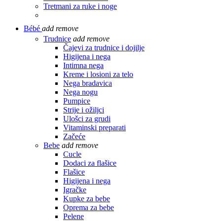
Tretmani za ruke i noge
Bébé
add
remove
Trudnice
add
remove
Čajevi za trudnice i dojilje
Higijena i nega
Intimna nega
Kreme i losioni za telo
Nega bradavica
Nega nogu
Pumpice
Strije i ožiljci
Ulošci za grudi
Vitaminski preparati
Začeće
Bebe
add
remove
Cucle
Dodaci za flašice
Flašice
Higijena i nega
Igračke
Kupke za bebe
Oprema za bebe
Pelene