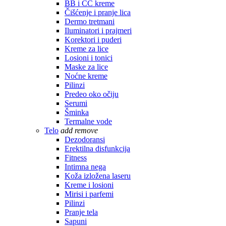
BB i CC kreme
Čišćenje i pranje lica
Dermo tretmani
Iluminatori i prajmeri
Korektori i puderi
Kreme za lice
Losioni i tonici
Maske za lice
Noćne kreme
Pilinzi
Predeo oko očiju
Serumi
Šminka
Termalne vode
Telo
add
remove
Dezodoransi
Erektilna disfunkcija
Fitness
Intimna nega
Koža izložena laseru
Kreme i losioni
Mirisi i parfemi
Pilinzi
Pranje tela
Sapuni