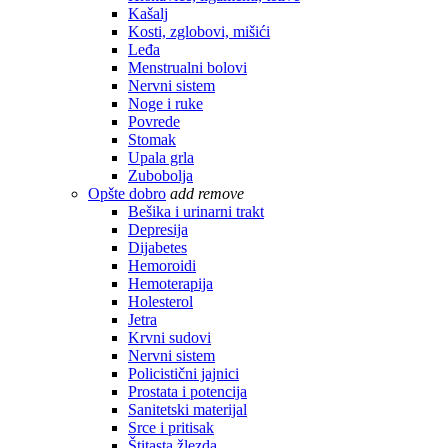
Kašalj
Kosti, zglobovi, mišići
Leđa
Menstrualni bolovi
Nervni sistem
Noge i ruke
Povrede
Stomak
Upala grla
Zubobolja
Opšte dobro
add
remove
Bešika i urinarni trakt
Depresija
Dijabetes
Hemoroidi
Hemoterapija
Holesterol
Jetra
Krvni sudovi
Nervni sistem
Policistični jajnici
Prostata i potencija
Sanitetski materijal
Srce i pritisak
Štitasta žlezda