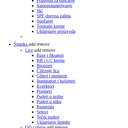
Priprema za sunčanje
Samopotamnjivanje
Ski
SPF dnevna zaštita
Sunčanje
Tonirane kreme
Uklanjanje proizvoda
Šminka
add
remove
Lice
add
remove
Baze i fiksatori
BB i CC kreme
Bronzeri
Čišćenje lica
Gliteri i pigmenti
Iluminatori i hajlajteri
Korektori
Prajmeri
Puderi u prahu
Puderi u stiku
Rumenila
Setovi
Tečni puderi
Uklanjanje šminke
Oči i obrve
add
remove