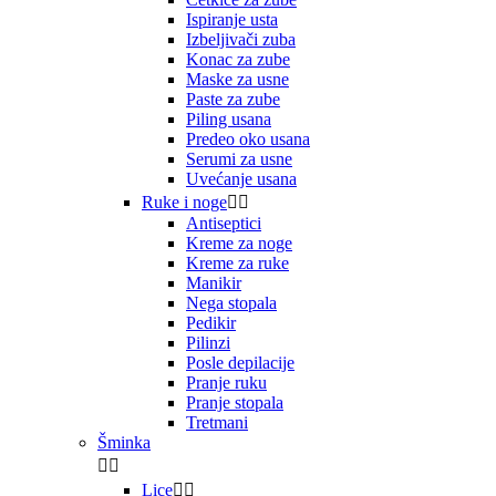
Ispiranje usta
Izbeljivači zuba
Konac za zube
Maske za usne
Paste za zube
Piling usana
Predeo oko usana
Serumi za usne
Uvećanje usana
Ruke i noge


Antiseptici
Kreme za noge
Kreme za ruke
Manikir
Nega stopala
Pedikir
Pilinzi
Posle depilacije
Pranje ruku
Pranje stopala
Tretmani
Šminka


Lice

