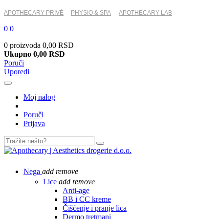
APOTHECARY PRIVÉ
PHYSIO & SPA
APOTHECARY LAB
0
0
0 proizvoda
0,00 RSD
Ukupno
0,00 RSD
Poruči
Uporedi
Moj nalog
Poruči
Prijava
Nega
add
remove
Lice
add
remove
Anti-age
BB i CC kreme
Čišćenje i pranje lica
Dermo tretmani