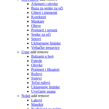
Ajlajneri i olovke
Baza za senke za oči
Gliteri i pigmenti
Korektori
Maskare
Obrve
Prajmeri i serumi
Senke za oči
Setovi
Ukljanjanje šminke
Veštačke trepavice
Usne
add
remove
Balzami u boji
Futrole
Olovke
Prajmeri i fiksatori
Ruževi
Sjajevi
Tečni ruževi
Uklanjanje šminke
Uvećanje usana
Nokti
add
remove
Lakovi
Manikir
Nadlakovi za nokte