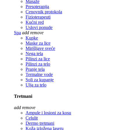
Masaže
Presoterapija
Cenovnik protokola
Fizioterapeuti
Kućni red
Uslovi ponude
Spa
add
remove
Kupke
Maske za lice
Mirišljave sveće
Nega tela
Pilinzi za lice
Pilinzi za telo
Pranje tela
Termalne vode
Soli za kupanje
Ulja za telo
Tretmani
add
remove
Ampule i losioni za kosu
Celulit
Dermo tretmani
Koža izložena laseru