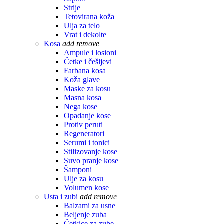
Strije
Tetovirana koža
Ulja za telo
Vrat i dekolte
Kosa
add
remove
Ampule i losioni
Četke i češljevi
Farbana kosa
Koža glave
Maske za kosu
Masna kosa
Nega kose
Opadanje kose
Protiv peruti
Regeneratori
Serumi i tonici
Stilizovanje kose
Suvo pranje kose
Šamponi
Ulje za kosu
Volumen kose
Usta i zubi
add
remove
Balzami za usne
Beljenje zuba
Četkice za zube