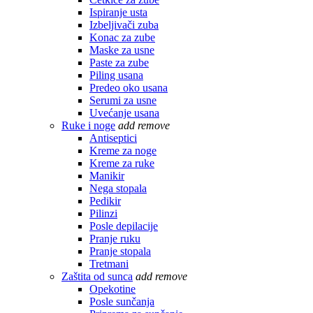
Ispiranje usta
Izbeljivači zuba
Konac za zube
Maske za usne
Paste za zube
Piling usana
Predeo oko usana
Serumi za usne
Uvećanje usana
Ruke i noge
add
remove
Antiseptici
Kreme za noge
Kreme za ruke
Manikir
Nega stopala
Pedikir
Pilinzi
Posle depilacije
Pranje ruku
Pranje stopala
Tretmani
Zaštita od sunca
add
remove
Opekotine
Posle sunčanja