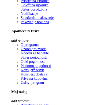
Prioritetna isporuka
Odložena isporuka
Status porudžbina
Notifikacije
Standardno pakovanje
Pakovanje poklona
Apothecary Privé
add
remove
O programu
Uzorci proizvoda
Kôdovi za benefite
Silver pogodnosti
Gold pogodnosti
Platinum pogodnosti
Konsijerž servis
Konsijerž dostava
Privatna kupovina
Uslovi programa
Moj nalog
add
remove