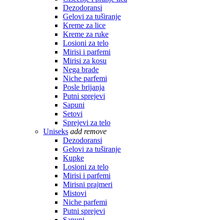
Dezodoransi
Gelovi za tuširanje
Kreme za lice
Kreme za ruke
Losioni za telo
Mirisi i parfemi
Mirisi za kosu
Nega brade
Niche parfemi
Posle brijanja
Putni sprejevi
Sapuni
Setovi
Sprejevi za telo
Uniseks
add
remove
Dezodoransi
Gelovi za tuširanje
Kupke
Losioni za telo
Mirisi i parfemi
Mirisni prajmeri
Mistovi
Niche parfemi
Putni sprejevi
Sapuni