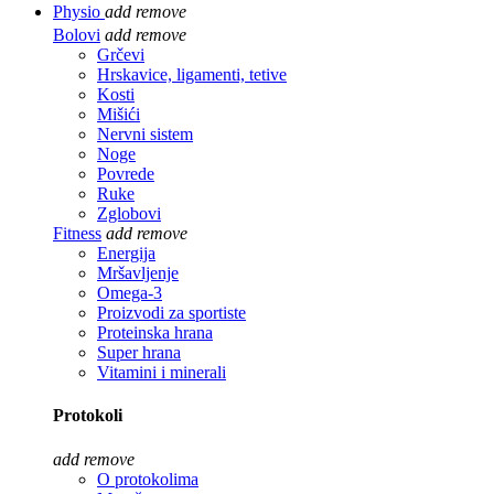
Physio
add
remove
Bolovi
add
remove
Grčevi
Hrskavice, ligamenti, tetive
Kosti
Mišići
Nervni sistem
Noge
Povrede
Ruke
Zglobovi
Fitness
add
remove
Energija
Mršavljenje
Omega-3
Proizvodi za sportiste
Proteinska hrana
Super hrana
Vitamini i minerali
Protokoli
add
remove
O protokolima