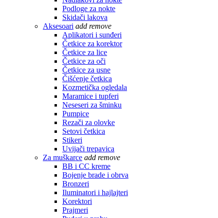
Podloge za nokte
Skidači lakova
Aksesoari
add
remove
Aplikatori i sunđeri
Četkice za korektor
Četkice za lice
Četkice za oči
Četkice za usne
Čišćenje četkica
Kozmetička ogledala
Maramice i tupferi
Neseseri za šminku
Pumpice
Rezači za olovke
Setovi četkica
Stikeri
Uvijači trepavica
Za muškarce
add
remove
BB i CC kreme
Bojenje brade i obrva
Bronzeri
Iluminatori i hajlajteri
Korektori
Prajmeri