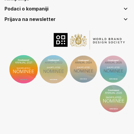
keyboard_arrow_down
Podaci o kompaniji
keyboard_arrow_down
Prijava na newsletter