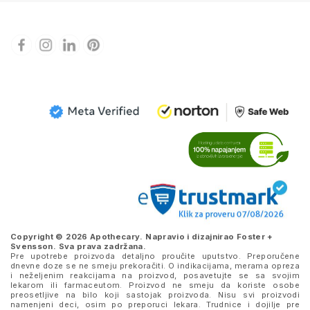
Copyright © 2026 Apothecary. Napravio i dizajnirao
Foster +
Svensson
. Sva prava zadržana.
Pre upotrebe proizvoda detaljno proučite uputstvo. Preporučene
dnevne doze se ne smeju prekoračiti. O indikacijama, merama opreza
i neželjenim reakcijama na proizvod, posavetujte se sa svojim
lekarom ili farmaceutom. Proizvod ne smeju da koriste osobe
preosetljive na bilo koji sastojak proizvoda. Nisu svi proizvodi
namenjeni deci, osim po preporuci lekara. Trudnice i dojilje pre