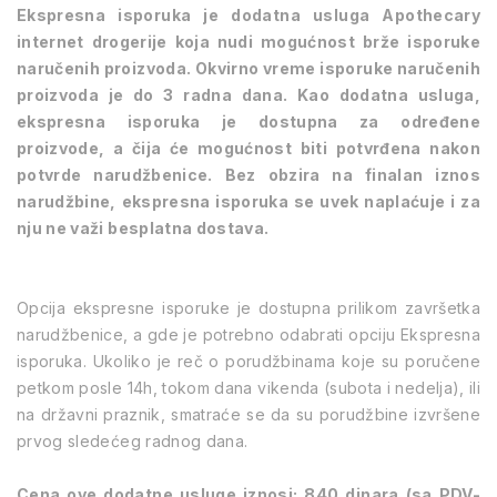
Ekspresna isporuka je dodatna usluga Apothecary
internet drogerije koja nudi mogućnost brže isporuke
naručenih proizvoda. Okvirno vreme isporuke naručenih
proizvoda je do 3 radna dana. Kao dodatna usluga,
ekspresna isporuka je dostupna za određene
proizvode, a čija će mogućnost biti potvrđena nakon
potvrde narudžbenice. Bez obzira na finalan iznos
narudžbine, ekspresna isporuka se uvek naplaćuje i za
nju ne važi besplatna dostava.
Opcija ekspresne isporuke je dostupna prilikom završetka
narudžbenice, a gde je potrebno odabrati opciju Ekspresna
isporuka. Ukoliko je reč o porudžbinama koje su poručene
petkom posle 14h, tokom dana vikenda (subota i nedelja), ili
na državni praznik, smatraće se da su porudžbine izvršene
prvog sledećeg radnog dana.
Cena ove dodatne usluge iznosi: 840 dinara (sa PDV-