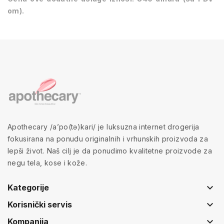
om).
Apothecary /a’po(tə)kari/ je luksuzna internet drogerija
fokusirana na ponudu originalnih i vrhunskih proizvoda za
lepši život. Naš cilj je da ponudimo kvalitetne proizvode za
negu tela, kose i kože.
keyboard_arrow_down
Kategorije
keyboard_arrow_down
Korisnički servis
keyboard_arrow_down
Kompanija