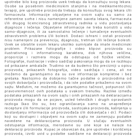
upotrebe bilo kog proizvoda uvek trebaju da konsultuju svog lekara.
Osobe sa posebnim medicinskim stanjima i na medikamentoznoj
terapiji, pre upotrebe proizvoda trebaju da konsultuju svog lekara i/ili
farmaceuta. Informacije objavljene na ovom sajtu su samo za
referentne svrhe i nisu namenjene zameni saveta lekara, farmaceuta
i/ili drugog licenciranog zdravstvenog radnika u vidu postavljanja
dijagnoze i lečenja. Objavljene informacije ne treba koristiti u vidu
samo-dijagnoze, ili za samostalno lečenje i tumačenje eventualnih
zdravstvenih problema i/ili bolesti. Dodaci ishrani i ostali proizvodi
nisu namenjeni za prevenciju, dijagnozu, tretman i/ili lečenje bolesti.
Uvek se obratite svom lekaru ukoliko sumnjate da imate medicinski
problem. Prikazane fotografije i video klipovi proizvoda su
ilustrativnog i informativnog karaktera, dok njihova veličina,
proporcije i razmera mogu da odstupaju od fizičke veličine.
Fotografije, ilustracije i video sadržaji pakovanja mogu da se razlikuju
od prikazane ambalaže. Trudimo se da budemo što precizniji u opisu
proizvoda, prikazanih fotografija, video sadržaja i cena, ali ne
možemo da garantujemo da su sve informacije kompletne i bez
grešaka. Nastojimo da dobijemo tačne podatke o proizvodima od
svojih dobavljača i proizvođača, i da iste podatke prikažemo na svom
sajtu. Međutim, ne možemo da garantujemo tačnost, potpunost i/ili
pravovremenost ovih podataka u svakom trenutku. Razlike između
podataka prikazanih na ovom sajtu i onih prikazanih na deklaracijama
proizvoda mogu da se pojave, usled tehničkih i drugih opravdanih
razloga (kao što su, bez ograničavanja samo na unapređenje
recepture i/ili formulacije proizvoda, sastojaka proizvoda, kašnjenja u
dostavljanju informacija od proizvođača i/ili dobavljača i dr.). Podaci
koji su dostupni i objavljeni na ovom sajtu ne zamenjuju podatke
navedene na deklaracijama proizvoda. U slučaju eventualnih
odstupanja informacija, merodavne su one koje se nalaze na
deklaraciji proizvoda. Kupac je obavezan da, pre upotrebe i korišćenja
proizvoda, izvrši uvid u podatke sadržane na deklaraciji proizvoda