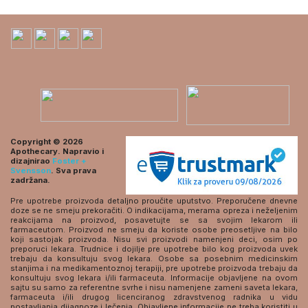
Copyright © 2026
Apothecary. Napravio i
dizajnirao
Foster +
Svensson
. Sva prava
zadržana.
Pre upotrebe proizvoda detaljno proučite uputstvo. Preporučene dnevne
doze se ne smeju prekoračiti. O indikacijama, merama opreza i neželjenim
reakcijama na proizvod, posavetujte se sa svojim lekarom ili
farmaceutom. Proizvod ne smeju da koriste osobe preosetljive na bilo
koji sastojak proizvoda. Nisu svi proizvodi namenjeni deci, osim po
preporuci lekara. Trudnice i dojilje pre upotrebe bilo kog proizvoda uvek
trebaju da konsultuju svog lekara. Osobe sa posebnim medicinskim
stanjima i na medikamentoznoj terapiji, pre upotrebe proizvoda trebaju da
konsultuju svog lekara i/ili farmaceuta. Informacije objavljene na ovom
sajtu su samo za referentne svrhe i nisu namenjene zameni saveta lekara,
farmaceuta i/ili drugog licenciranog zdravstvenog radnika u vidu
postavljanja dijagnoze i lečenja. Objavljene informacije ne treba koristiti u