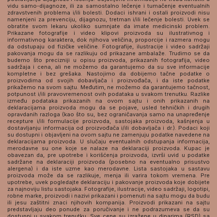
vidu samo-dijagnoze, ili za samostalno lečenje i tumačenje eventualnih
zdravstvenih problema i/ili bolesti. Dodaci ishrani i ostali proizvodi nisu
namenjeni za prevenciju, dijagnozu, tretman i/ili lečenje bolesti. Uvek se
obratite svom lekaru ukoliko sumnjate da imate medicinski problem.
Prikazane fotografije i video klipovi proizvoda su ilustrativnog i
informativnog karaktera, dok njihova veličina, proporcije i razmera mogu
da odstupaju od fizičke veličine. Fotografije, ilustracije i video sadržaji
pakovanja mogu da se razlikuju od prikazane ambalaže. Trudimo se da
budemo što precizniji u opisu proizvoda, prikazanih fotografija, video
sadržaja i cena, ali ne možemo da garantujemo da su sve informacije
kompletne i bez grešaka. Nastojimo da dobijemo tačne podatke o
proizvodima od svojih dobavljača i proizvođača, i da iste podatke
prikažemo na svom sajtu. Međutim, ne možemo da garantujemo tačnost,
potpunost i/ili pravovremenost ovih podataka u svakom trenutku. Razlike
između podataka prikazanih na ovom sajtu i onih prikazanih na
deklaracijama proizvoda mogu da se pojave, usled tehničkih i drugih
opravdanih razloga (kao što su, bez ograničavanja samo na unapređenje
recepture i/ili formulacije proizvoda, sastojaka proizvoda, kašnjenja u
dostavljanju informacija od proizvođača i/ili dobavljača i dr.). Podaci koji
su dostupni i objavljeni na ovom sajtu ne zamenjuju podatke navedene na
deklaracijama proizvoda. U slučaju eventualnih odstupanja informacija,
merodavne su one koje se nalaze na deklaraciji proizvoda. Kupac je
obavezan da, pre upotrebe i korišćenja proizvoda, izvrši uvid u podatke
sadržane na deklaraciji proizvoda (posebno na eventualno prisustvo
alergena) i da iste uzme kao merodavne. Lista sastojaka u sastavu
proizvoda može da se razlikuje, menja ili varira tokom vremena. Pre
upotrebe, uvek pogledajte deklaraciju i pakovanje proizvoda koje dobijete
za najnoviju listu sastojaka. Fotografije, ilustracije, video sadržaji, logotipi,
robne marke, proizvodi i nazivi prikazani i pomenuti na sajtu mogu da budu
ili jesu zaštitni znaci njihovih kompanija. Proizvodi prikazani na sajtu
predstavljaju deo ponude za poručivanje i ne podrazumeva se da su
dostupni u svakom trenutku. Sve cene su izražene u dinarima (RSD) sa