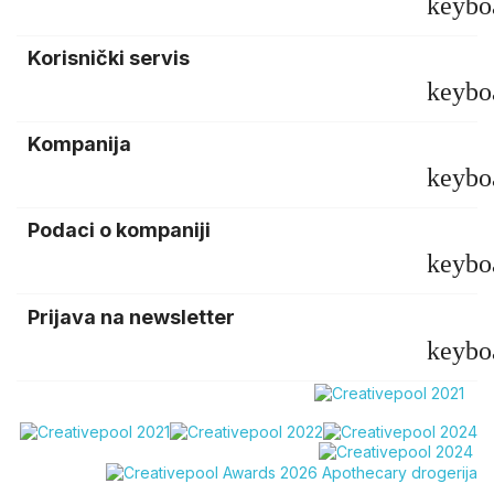
keybo
Korisnički servis
keybo
Kompanija
keybo
Podaci o kompaniji
keybo
Prijava na newsletter
keybo