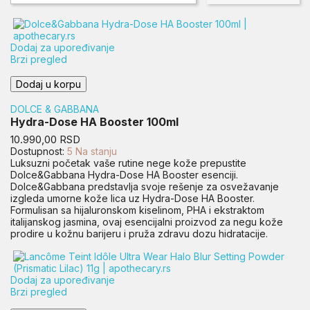
Dodaj za upoređivanje
Brzi pregled
Dodaj u korpu
DOLCE & GABBANA
Hydra-Dose HA Booster 100ml
Cena
10.990,00 RSD
Dostupnost:
5 Na stanju
Luksuzni početak vaše rutine nege kože prepustite
Dolce&Gabbana Hydra-Dose HA Booster esenciji.
Dolce&Gabbana predstavlja svoje rešenje za osvežavanje
izgleda umorne kože lica uz Hydra-Dose HA Booster.
Formulisan sa hijaluronskom kiselinom, PHA i ekstraktom
italijanskog jasmina, ovaj esencijalni proizvod za negu kože
prodire u kožnu barijeru i pruža zdravu dozu hidratacije.
Dodaj za upoređivanje
Brzi pregled