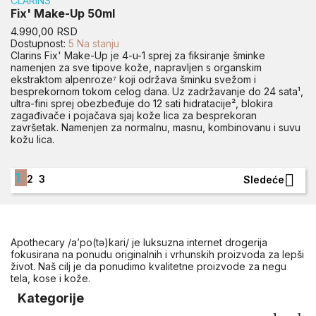
CLARINS
Fix' Make-Up 50ml
Cena
4.990,00 RSD
Dostupnost:
5 Na stanju
Clarins Fix' Make-Up je 4-u-1 sprej za fiksiranje šminke
namenjen za sve tipove kože, napravljen s organskim
ekstraktom alpenroze⁷ koji održava šminku svežom i
besprekornom tokom celog dana. Uz zadržavanje do 24 sata¹,
ultra-fini sprej obezbeđuje do 12 sati hidratacije², blokira
zagađivače i pojačava sjaj kože lica za besprekoran
završetak. Namenjen za normalnu, masnu, kombinovanu i suvu
kožu lica.
1

2
3
Sledeće
Apothecary /a’po(tə)kari/ je luksuzna internet drogerija
fokusirana na ponudu originalnih i vrhunskih proizvoda za lepši
život. Naš cilj je da ponudimo kvalitetne proizvode za negu
tela, kose i kože.
Kategorije