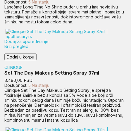
Dostupnost:
5 Na stanju
Lancôme Long Time No Shine puder u prahu ima nevidljivu
teksturu. Pomaže u kontroli sjaja, stvara mat platno i pomaže u
zamagljivanju nesavršenosti, dok istovremeno održava vašu
šminku na mestu tokom celog dana.
Dodaj za upoređivanje
Brzi pregled
Dodaj u korpu
CLINIQUE
Set The Day Makeup Setting Spray 37ml
Cena
3.490,00 RSD
Dostupnost:
5 Na stanju
Clinique Set The Day Makeup Setting Spray je sprej za
fiksiranje šminke bez alkohola sa 5% vode aloe koji drži
šminku tokom celog dana i umiruje kožu hidratacijom. Otporan
na prenošenje. Dermatološki i oftalmološki testiran proizvod.
Bezbedan za osetljivu kožu. Testiran na alergije. 100% bez
mirisa. Namenjen za veoma suvu do suvu, suvu kombinovanu,
kombinovanu masnu i masnu kožu lica.