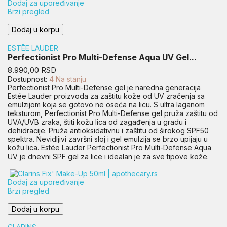
Dodaj za upoređivanje
Brzi pregled
Dodaj u korpu
ESTĒE LAUDER
Perfectionist Pro Multi-Defense Aqua UV Gel...
Cena
8.990,00 RSD
Dostupnost:
4 Na stanju
Perfectionist Pro Multi-Defense gel je naredna generacija
Estée Lauder proizvoda za zaštitu kože od UV zračenja sa
emulzijom koja se gotovo ne oseća na licu. S ultra laganom
teksturom, Perfectionist Pro Multi-Defense gel pruža zaštitu od
UVA/UVB zraka, štiti kožu lica od zagađenja u gradu i
dehidracije. Pruža antioksidativnu i zaštitu od širokog SPF50
spektra. Nevidljivi završni sloj i gel emulzija se brzo upijaju u
kožu lica. Estée Lauder Perfectionist Pro Multi-Defense Aqua
UV je dnevni SPF gel za lice i idealan je za sve tipove kože.
Dodaj za upoređivanje
Brzi pregled
Dodaj u korpu