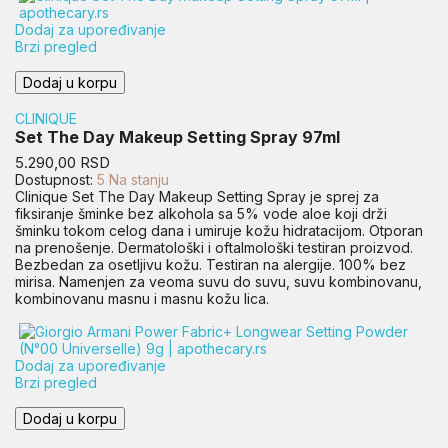
Dodaj za upoređivanje
Brzi pregled
Dodaj u korpu
CLINIQUE
Set The Day Makeup Setting Spray 97ml
Cena
5.290,00 RSD
Dostupnost:
5 Na stanju
Clinique Set The Day Makeup Setting Spray je sprej za
fiksiranje šminke bez alkohola sa 5% vode aloe koji drži
šminku tokom celog dana i umiruje kožu hidratacijom. Otporan
na prenošenje. Dermatološki i oftalmološki testiran proizvod.
Bezbedan za osetljivu kožu. Testiran na alergije. 100% bez
mirisa. Namenjen za veoma suvu do suvu, suvu kombinovanu,
kombinovanu masnu i masnu kožu lica.
Dodaj za upoređivanje
Brzi pregled
Dodaj u korpu