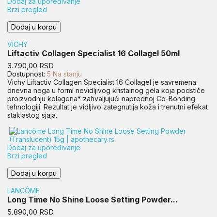
Dodaj za upoređivanje
Brzi pregled
Dodaj u korpu
VICHY
Liftactiv Collagen Specialist 16 Collagel 50ml
Cena
3.790,00 RSD
Dostupnost:
5 Na stanju
Vichy Liftactiv Collagen Specialist 16 Collagel je savremena
dnevna nega u formi nevidljivog kristalnog gela koja podstiče
proizvodnju kolagena* zahvaljujući naprednoj Co-Bonding
tehnologiji. Rezultat je vidljivo zategnutija koža i trenutni efekat
staklastog sjaja.
Dodaj za upoređivanje
Brzi pregled
Dodaj u korpu
LANCÔME
Long Time No Shine Loose Setting Powder...
Cena
5.890,00 RSD