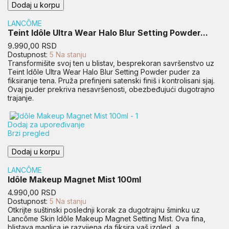
Dodaj u korpu
LANCÔME
Teint Idôle Ultra Wear Halo Blur Setting Powder...
Cena
9.990,00 RSD
Dostupnost:
5 Na stanju
Transformišite svoj ten u blistav, besprekoran savršenstvo uz
Teint Idôle Ultra Wear Halo Blur Setting Powder puder za
fiksiranje tena. Pruža prefinjeni satenski finiš i kontrolisani sjaj.
Ovaj puder prekriva nesavršenosti, obezbeđujući dugotrajno
trajanje.
Dodaj za upoređivanje
Brzi pregled
Dodaj u korpu
LANCÔME
Idôle Makeup Magnet Mist 100ml
Cena
4.990,00 RSD
Dostupnost:
5 Na stanju
Otkrijte suštinski poslednji korak za dugotrajnu šminku uz
Lancôme Skin Idôle Makeup Magnet Setting Mist. Ova fina,
blistava maglica je razvijena da fiksira vaš izgled, a