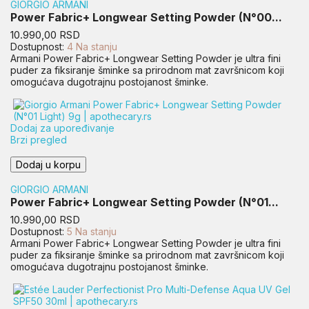
GIORGIO ARMANI
Power Fabric+ Longwear Setting Powder (N°00...
Cena
10.990,00 RSD
Dostupnost:
4 Na stanju
Armani Power Fabric+ Longwear Setting Powder je ultra fini
puder za fiksiranje šminke sa prirodnom mat završnicom koji
omogućava dugotrajnu postojanost šminke.
Dodaj za upoređivanje
Brzi pregled
Dodaj u korpu
GIORGIO ARMANI
Power Fabric+ Longwear Setting Powder (N°01...
Cena
10.990,00 RSD
Dostupnost:
5 Na stanju
Armani Power Fabric+ Longwear Setting Powder je ultra fini
puder za fiksiranje šminke sa prirodnom mat završnicom koji
omogućava dugotrajnu postojanost šminke.