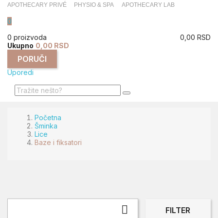
APOTHECARY PRIVÉ
PHYSIO & SPA
APOTHECARY LAB
0
0 proizvoda
0,00 RSD
Ukupno
0,00 RSD
PORUČI
Uporedi
Početna
Šminka
Lice
Baze i fiksatori

FILTER