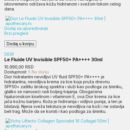
istovremeno održava kožu hidriranom i svežom tokom celog
dana.
Dodaj za upoređivanje
Brzi pregled
Dodaj u korpu
DIOR
Le Fluide UV Invisible SPF50+ PA++++ 30ml
Cena
10.990,00 RSD
Dostupnost:
5 Na stanju
Dior hidratantni nevidljivi UV fluid SPF50+ PA++++ je
hidratantna, nevidljiva krema za lice koja pruža dnevnu
SPF50+ zaštitu širokog spektra i služi kao podloga za šminku,
glatko se nanoseći radi boljeg trajanja. Obogaćena
hijaluronskom kiselinom i vitaminom E, ova Dior krema za lice
jača kožnu barijeru. Koža je hidriranija i vidljivo punija, a ten je
blistaviji. Njena sveža tekstura je nevidljiva na koži i ne ostavlja
beli trag. Može da se koristi i kao podloga za šminku.