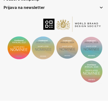
keyboard_arrow_down
Prijava na newsletter