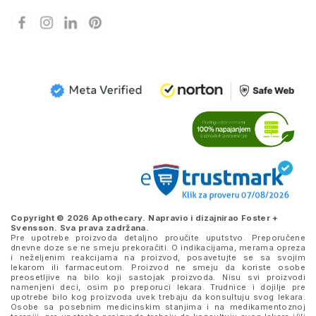
Copyright © 2026 Apothecary. Napravio i dizajnirao
Foster +
Svensson
. Sva prava zadržana.
Pre upotrebe proizvoda detaljno proučite uputstvo. Preporučene
dnevne doze se ne smeju prekoračiti. O indikacijama, merama opreza
i neželjenim reakcijama na proizvod, posavetujte se sa svojim
lekarom ili farmaceutom. Proizvod ne smeju da koriste osobe
preosetljive na bilo koji sastojak proizvoda. Nisu svi proizvodi
namenjeni deci, osim po preporuci lekara. Trudnice i dojilje pre
upotrebe bilo kog proizvoda uvek trebaju da konsultuju svog lekara.
Osobe sa posebnim medicinskim stanjima i na medikamentoznoj