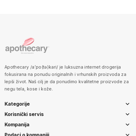
Apothecary /a’po(tə)kari/ je luksuzna internet drogerija
fokusirana na ponudu originalnih i vrhunskih proizvoda za
lepši život. Naš cilj je da ponudimo kvalitetne proizvode za
negu tela, kose i kože.
keyboard_arrow_down
Kategorije
keyboard_arrow_down
Korisnički servis
keyboard_arrow_down
Kompanija
keyboard_arrow_down
Podaci o kompaniji