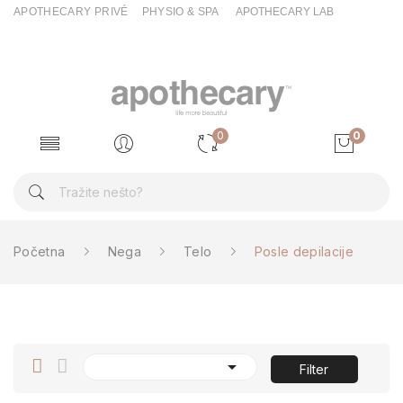
APOTHECARY PRIVÉ
PHYSIO & SPA
APOTHECARY LAB
0
0
Početna
Nega
Telo
Posle depilacije

Filter