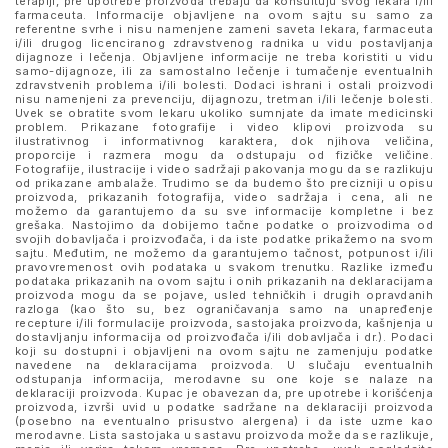
terapiji, pre upotrebe proizvoda trebaju da konsultuju svog lekara i/ili
farmaceuta. Informacije objavljene na ovom sajtu su samo za
referentne svrhe i nisu namenjene zameni saveta lekara, farmaceuta
i/ili drugog licenciranog zdravstvenog radnika u vidu postavljanja
dijagnoze i lečenja. Objavljene informacije ne treba koristiti u vidu
samo-dijagnoze, ili za samostalno lečenje i tumačenje eventualnih
zdravstvenih problema i/ili bolesti. Dodaci ishrani i ostali proizvodi
nisu namenjeni za prevenciju, dijagnozu, tretman i/ili lečenje bolesti.
Uvek se obratite svom lekaru ukoliko sumnjate da imate medicinski
problem. Prikazane fotografije i video klipovi proizvoda su
ilustrativnog i informativnog karaktera, dok njihova veličina,
proporcije i razmera mogu da odstupaju od fizičke veličine.
Fotografije, ilustracije i video sadržaji pakovanja mogu da se razlikuju
od prikazane ambalaže. Trudimo se da budemo što precizniji u opisu
proizvoda, prikazanih fotografija, video sadržaja i cena, ali ne
možemo da garantujemo da su sve informacije kompletne i bez
grešaka. Nastojimo da dobijemo tačne podatke o proizvodima od
svojih dobavljača i proizvođača, i da iste podatke prikažemo na svom
sajtu. Međutim, ne možemo da garantujemo tačnost, potpunost i/ili
pravovremenost ovih podataka u svakom trenutku. Razlike između
podataka prikazanih na ovom sajtu i onih prikazanih na deklaracijama
proizvoda mogu da se pojave, usled tehničkih i drugih opravdanih
razloga (kao što su, bez ograničavanja samo na unapređenje
recepture i/ili formulacije proizvoda, sastojaka proizvoda, kašnjenja u
dostavljanju informacija od proizvođača i/ili dobavljača i dr.). Podaci
koji su dostupni i objavljeni na ovom sajtu ne zamenjuju podatke
navedene na deklaracijama proizvoda. U slučaju eventualnih
odstupanja informacija, merodavne su one koje se nalaze na
deklaraciji proizvoda. Kupac je obavezan da, pre upotrebe i korišćenja
proizvoda, izvrši uvid u podatke sadržane na deklaraciji proizvoda
(posebno na eventualno prisustvo alergena) i da iste uzme kao
merodavne. Lista sastojaka u sastavu proizvoda može da se razlikuje,