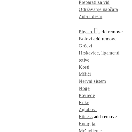
Preparati za vid
Održavanje naočara
Zubi i desni
Physio
add
remove
Bolovi
add
remove
Grčevi
Hrskavice, ligamenti,
tetive
Kosti
Mišići
Nervni sistem
Noge
Povrede
Ruke
Zglobovi
Fitness
add
remove
Energija
Mršavljenje