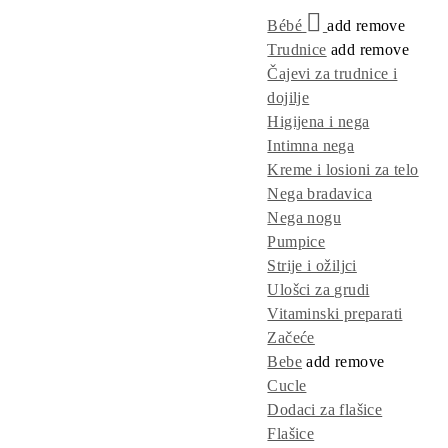
Bébé
add
remove
Trudnice
add
remove
Čajevi za trudnice i
dojilje
Higijena i nega
Intimna nega
Kreme i losioni za telo
Nega bradavica
Nega nogu
Pumpice
Strije i ožiljci
Ulošci za grudi
Vitaminski preparati
Začeće
Bebe
add
remove
Cucle
Dodaci za flašice
Flašice