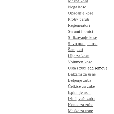
Masna kosa
Nega kose
Opadanje kose
Protiv peruti
Regeneratori
Serumi i tonici
Stilizovanje kose
Suvo pranje kose
Šamponi
Ulje za kosu
Volumen kose
Usta i zubi
add
remove
Balzami za usne
Beljenje zuba
Četkice za zube
Ispiranje usta
Izbeljivači zuba
Konac za zube
Maske za usne