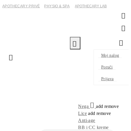
APOTHECARY PRIVÉ
PHYSIO & SPA
APOTHECARY LAB
0
0
Moj nalog
Poruči
Prijava
Nega
add
remove
Lice
add
remove
Anti-age
BB i CC kreme