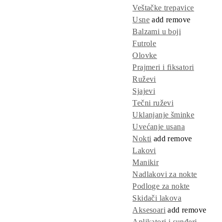
Veštačke trepavice
Usne
add
remove
Balzami u boji
Futrole
Olovke
Prajmeri i fiksatori
Ruževi
Sjajevi
Tečni ruževi
Uklanjanje šminke
Uvećanje usana
Nokti
add
remove
Lakovi
Manikir
Nadlakovi za nokte
Podloge za nokte
Skidači lakova
Aksesoari
add
remove
Aplikatori i sunđeri