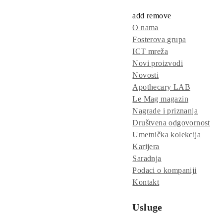
add
remove
O nama
Fosterova grupa
ICT mreža
Novi proizvodi
Novosti
Apothecary LAB
Le Mag magazin
Nagrade i priznanja
Društvena odgovornost
Umetnička kolekcija
Karijera
Saradnja
Podaci o kompaniji
Kontakt
Usluge