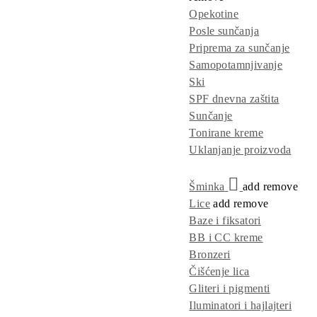
Opekotine
Posle sunčanja
Priprema za sunčanje
Samopotamnjivanje
Ski
SPF dnevna zaštita
Sunčanje
Tonirane kreme
Uklanjanje proizvoda
Šminka
add
remove
Lice
add
remove
Baze i fiksatori
BB i CC kreme
Bronzeri
Čišćenje lica
Gliteri i pigmenti
Iluminatori i hajlajteri