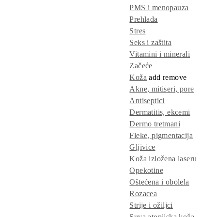
PMS i menopauza
Prehlada
Stres
Seks i zaštita
Vitamini i minerali
Začeće
Koža
add
remove
Akne, mitiseri, pore
Antiseptici
Dermatitis, ekcemi
Dermo tretmani
Fleke, pigmentacija
Gljivice
Koža izložena laseru
Opekotine
Oštećena i obolela
Rozacea
Strije i ožiljci
Suva atopijska koža