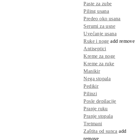
Paste za zube
Piling usana
Predeo oko usana
Serumi za usne
Uvećanje usana
Ruke i noge
add
remove
Antiseptici
Kreme za noge
Kreme za ruke
Manikir
Nega stopala
Pedikir
Pilinzi
Posle depilacije
Pranje ruku
Pranje stopala
Tretmani
Zaštita od sunca
add
remove