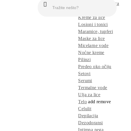
Čišćenje i pranje lica
Dermo tretmani
Kreme za lice
Losioni i tonici
Maramice, tupferi
Maske za lice
Micelarne vode
Noćne kreme
Pilinzi
Predeo oko očiju
Setovi
Serumi
Termalne vode
Ulja za lice
Telo
add
remove
Celulit
Depilacija
Dezodoransi
Intimna nega