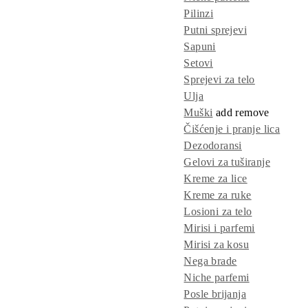
Pilinzi
Putni sprejevi
Sapuni
Setovi
Sprejevi za telo
Ulja
Muški
add
remove
Čišćenje i pranje lica
Dezodoransi
Gelovi za tuširanje
Kreme za lice
Kreme za ruke
Losioni za telo
Mirisi i parfemi
Mirisi za kosu
Nega brade
Niche parfemi
Posle brijanja