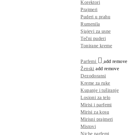
Korektori
Prajmeri
Puderi u prahu
Rumenila
Sjajevi za usne
Tečni puderi
Tonirane kreme
Parfemi
add
remove
Ženski
add
remove
Dezodoransi
Kreme za ruke
Kupanje i tuširanje
Losioni za telo
Mirisi i parfemi
Mirisi za kosu
Mirisni prajmeri
Mistovi
Niche parfemi