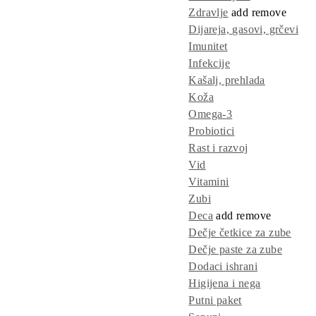
Zdravlje
add
remove
Dijareja, gasovi, grčevi
Imunitet
Infekcije
Kašalj, prehlada
Koža
Omega-3
Probiotici
Rast i razvoj
Vid
Vitamini
Zubi
Deca
add
remove
Dečje četkice za zube
Dečje paste za zube
Dodaci ishrani
Higijena i nega
Putni paket