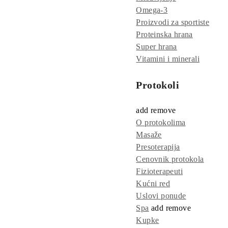
Omega-3
Proizvodi za sportiste
Proteinska hrana
Super hrana
Vitamini i minerali
Protokoli
add
remove
O protokolima
Masaže
Presoterapija
Cenovnik protokola
Fizioterapeuti
Kućni red
Uslovi ponude
Spa
add
remove
Kupke