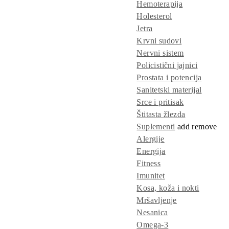
Hemoterapija
Holesterol
Jetra
Krvni sudovi
Nervni sistem
Policistični jajnici
Prostata i potencija
Sanitetski materijal
Srce i pritisak
Štitasta žlezda
Suplementi
add
remove
Alergije
Energija
Fitness
Imunitet
Kosa, koža i nokti
Mršavljenje
Nesanica
Omega-3