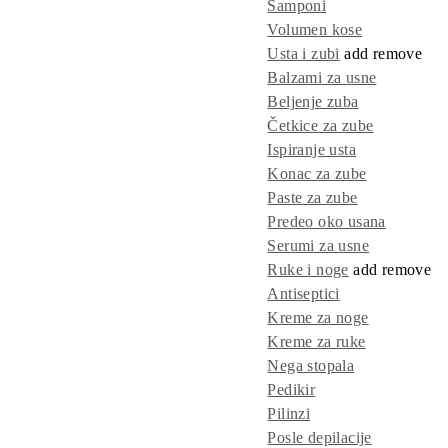
Šamponi
Volumen kose
Usta i zubi
add
remove
Balzami za usne
Beljenje zuba
Četkice za zube
Ispiranje usta
Konac za zube
Paste za zube
Predeo oko usana
Serumi za usne
Ruke i noge
add
remove
Antiseptici
Kreme za noge
Kreme za ruke
Nega stopala
Pedikir
Pilinzi
Posle depilacije