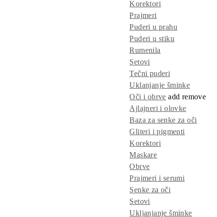
Korektori
Prajmeri
Puderi u prahu
Puderi u stiku
Rumenila
Setovi
Tečni puderi
Uklanjanje šminke
Oči i obrve
add
remove
Ajlajneri i olovke
Baza za senke za oči
Gliteri i pigmenti
Korektori
Maskare
Obrve
Prajmeri i serumi
Senke za oči
Setovi
Ukljanjanje šminke