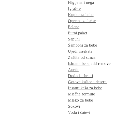
Higijena i nega
Igračke
Kupke za bebe
Oprema za bebe
Pelene
Putni paket
Sapuni
Šamponi za bebe
Ujedi insekata
Zaštita od sunca
Ishrana beba
add
remove
Apetit
Dodaci ishrani
Gotove kašice i deserti
Instant kaša za bebe
Mlečne formule
Mleko za bebe
Sokovi
Voda i čajevi