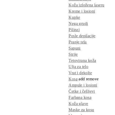
Koža izložena laseru
Kreme i losioni
Kupke
Nega grudi
Pilinzi
Posle depilacije
Pranje tela
Sapuni
Strije
Tetovirana koža
Ulja za telo
Vrat i dekolte
Kosa
add
remove
Ampule i losioni
Četke i češljevi
Farbana kosa
Koža glave
Maske za kosu