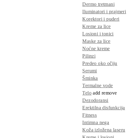
Dermo tretmani
Iluminatori i prajmeri
Korektori i puderi
Kreme za lice
Losioni i tonici
Maske za lice
Noćne kreme
Pilinzi
Predeo oko očiju
Serumi
Šminka
Termalne vode
Telo
add
remove
Dezodoransi
Erektilna disfunkcija
Fitness
Intimna nega
Koža izložena laseru
Kreme i losioni