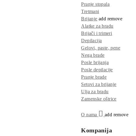
Pranje stopala
Tretmani
Brijanje
add
remove
Alatke za bradu
Brijači i trimeri
Depilacija
Gelovi, paste, pene
Nega brade
Posle brijanja
Posle depilacije
Pranje brade
Setovi za brijanje
Ulja za bradu
Zamenske oštrice
O nama
add
remove
Kompanija