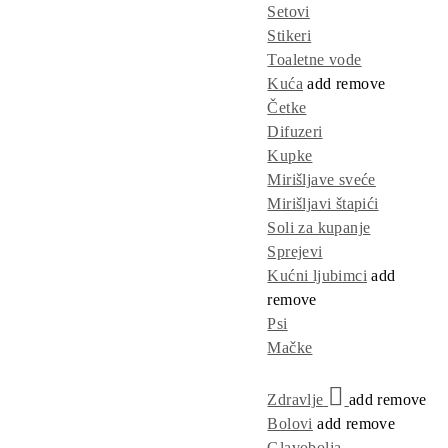
Setovi
Stikeri
Toaletne vode
Kuća
add
remove
Četke
Difuzeri
Kupke
Mirišljave sveće
Mirišljavi štapići
Soli za kupanje
Sprejevi
Kućni ljubimci
add
remove
Psi
Mačke
Zdravlje
add
remove
Bolovi
add
remove
Glavobolja