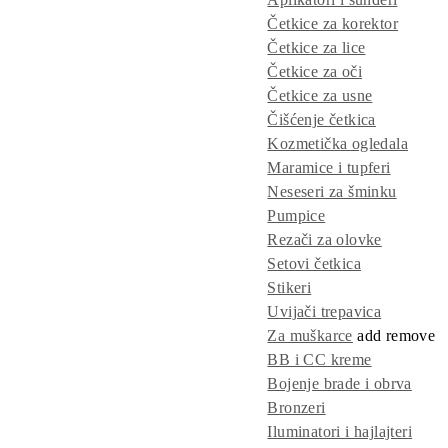
Četkice za korektor
Četkice za lice
Četkice za oči
Četkice za usne
Čišćenje četkica
Kozmetička ogledala
Maramice i tupferi
Neseseri za šminku
Pumpice
Rezači za olovke
Setovi četkica
Stikeri
Uvijači trepavica
Za muškarce
add
remove
BB i CC kreme
Bojenje brade i obrva
Bronzeri
Iluminatori i hajlajteri