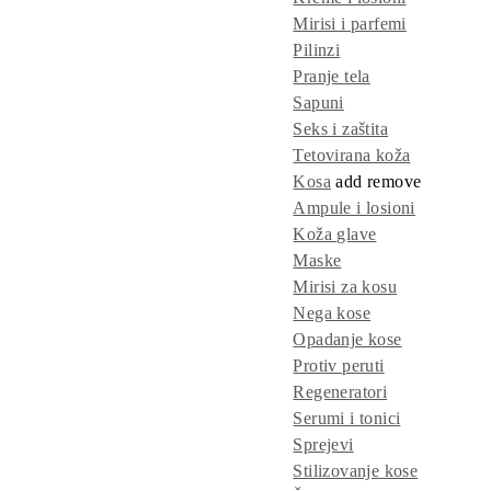
Mirisi i parfemi
Pilinzi
Pranje tela
Sapuni
Seks i zaštita
Tetovirana koža
Kosa
add
remove
Ampule i losioni
Koža glave
Maske
Mirisi za kosu
Nega kose
Opadanje kose
Protiv peruti
Regeneratori
Serumi i tonici
Sprejevi
Stilizovanje kose