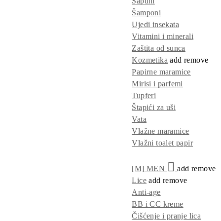
Sapuni
Šamponi
Ujedi insekata
Vitamini i minerali
Zaštita od sunca
Kozmetika
add
remove
Papirne maramice
Mirisi i parfemi
Tupferi
Štapići za uši
Vata
Vlažne maramice
Vlažni toalet papir
[M]
MEN
add
remove
Lice
add
remove
Anti-age
BB i CC kreme
Čišćenje i pranje lica