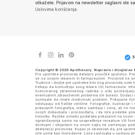
otkažete.
Prijavom na newsletter saglasni ste s
Uslovima korišćenja
.
Copyright © 2026 Apothecary. Napravio i dizajnirao
Pre upotrebe proizvoda detaljno proučite uputstvo. Pr
se sa svojim lekarom ili farmaceutom. Proizvod ne sme
Trudnice i dojilje pre upotrebe bilo kog proizvoda uve
trebaju da konsultuju svog lekara i/ili farmaceuta. I
licenciranog zdravstvenog radnika u vidu postavljanj
eventualnih zdravstvenih problema i/ili bolesti. Dodaci 
sumnjate da imate medicinski problem. Prikazane fotog
odstupaju od fizičke veličine. Fotografije, ilustraci
prikazanih fotografija, video sadržaja i cena, ali n
svojih dobavljača i proizvođača, i da iste podatke 
trenutku. Razlike između podataka prikazanih na ovom s
ograničavanja samo na unapređenje recepture i/ili formu
dostupni i objavljeni na ovom sajtu ne zamenjuju po
deklaraciji proizvoda. Kupac je obavezan da, pre upotre
iste uzme kao merodavne. Lista sastojaka u sastavu pro