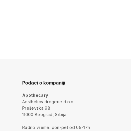
Podaci o kompaniji
Apothecary
a
Aesthetics drogerie d.o.o.
Preševska 98
11000 Beograd, Srbija
Radno vreme: pon-pet od 09-17h