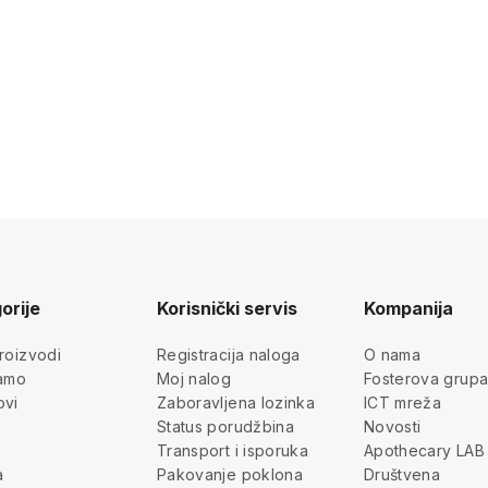
orije
Korisnički servis
Kompanija
roizvodi
Registracija naloga
O nama
jamo
Moj nalog
Fosterova grup
ovi
Zaboravljena lozinka
ICT mreža
Status porudžbina
Novosti
Transport i isporuka
Apothecary LAB
a
Pakovanje poklona
Društvena