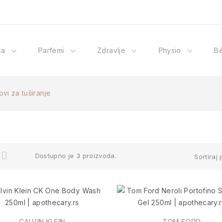
ka
Parfemi
Zdravlje
Physio
B
ovi za tuširanje
Dostupno je 3 proizvoda.
Sortiraj 
CALVIN KLEIN
TOM FORD