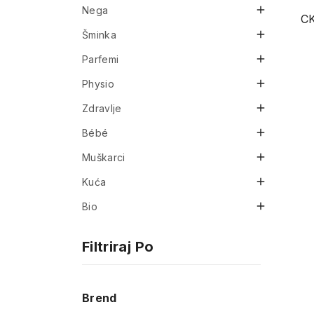

Nega
CK

Šminka

Parfemi

Physio

Zdravlje

Bébé

Muškarci

Kuća

Bio
Filtriraj Po
Brend