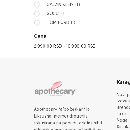
CALVIN KLEIN
(1)
GUCCI
(1)
TOM FORD
(1)
Cena
2.990,00 RSD - 10.990,00 RSD
Kateg
Novi p
Izdva
Brend
Apothecary /a’po(tə)kari/ je
Luxe
luksuzna internet drogerija
Nega
fokusirana na ponudu originalnih i
Šmink
vrhunskih proizvoda za lepši život.