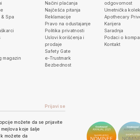
i
Načini plaćanja
odgovornost
je
Najčešća pitanja
Umetnička kolek
 & Spa
Reklamacije
Apothecary Priv
Pravo na odustajanje
Karijera
škarci
Politika privatnosti
Saradnja
s
Uslovi korišćenja i
Podaci o kompan
prodaje
Kontakt
Safety Gate
g magazin
e-Trustmark
Bezbednost
opcije
možete da se prijavite
h mejlova koje šalje
vek možete da