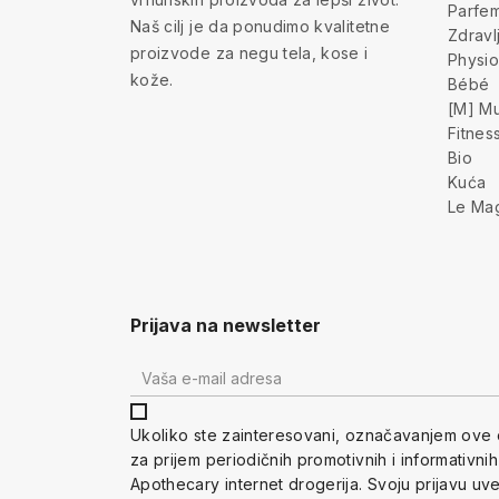
Parfem
Naš cilj je da ponudimo kvalitetne
Zdravl
proizvode za negu tela, kose i
Physio
kože.
Bébé
[M] Mu
Fitnes
Bio
Kuća
Le Ma
Prijava na newsletter
Ukoliko ste zainteresovani, ozna
čavanjem ove 
za prijem periodi
čnih promotivnih i informativni
Apothecary internet drogerija. Svoju prijavu u