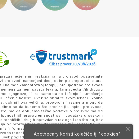
preza i neželjenim reakcijama na proizvod, posavetujte
vi proizvodi namenjeni deci, osim po preporuci lekara.
a i na medikamentoznoj terapiji, pre upotrebe proizvoda
amenjene zameni saveta lekara, farmaceuta i/ili drugog
samo-dijagnoze, ili za samostalno lečenje i tumačenje
ili lečenje bolesti. Uvek se obratite svom lekaru ukoliko
ra, dok njihova veličina, proporcije i razmera mogu da
Trudimo se da budemo što precizniji u opisu proizvoda,
 Nastojimo da dobijemo tačne podatke o proizvodima od
otpunost i/ili pravovremenost ovih podataka u svakom
 tehničkih i drugih opravdanih razloga (kao što su, bez
a od proizvođača i/ili dobavljača i dr.). Podaci koji su
anja informacija, merodavne su one koje se nalaze na
roizvoda (posebno na eventualno prisustvo alergena) i da
Apothecary koristi kolačiće tj. "cookies"
 uvek pogledajte deklaraciju i pakovanje proizvoda koje