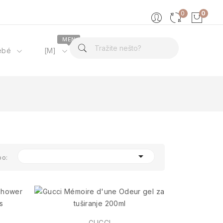
0
0
MEN
ébé
[M]
O nama

po:
GUCCI