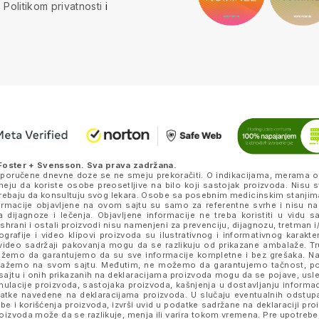
a
Politikom privatnosti
i
Foster + Svensson
. Sva prava zadržana.
eporučene dnevne doze se ne smeju prekoračiti. O indikacijama, merama o
ju da koriste osobe preosetljive na bilo koji sastojak proizvoda. Nisu s
k trebaju da konsultuju svog lekara. Osobe sa posebnim medicinskim stanjim
nformacije objavljene na ovom sajtu su samo za referentne svrhe i nisu n
a dijagnoze i lečenja. Objavljene informacije ne treba koristiti u vidu 
ishrani i ostali proizvodi nisu namenjeni za prevenciju, dijagnozu, tretman i/
rafije i video klipovi proizvoda su ilustrativnog i informativnog karakte
je i video sadržaji pakovanja mogu da se razlikuju od prikazane ambalaže. 
e možemo da garantujemo da su sve informacije kompletne i bez grešaka.
prikažemo na svom sajtu. Međutim, ne možemo da garantujemo tačnost, p
ajtu i onih prikazanih na deklaracijama proizvoda mogu da se pojave, usled
lacije proizvoda, sastojaka proizvoda, kašnjenja u dostavljanju informacij
datke navedene na deklaracijama proizvoda. U slučaju eventualnih odstup
be i korišćenja proizvoda, izvrši uvid u podatke sadržane na deklaraciji p
izvoda može da se razlikuje, menja ili varira tokom vremena. Pre upotrebe,