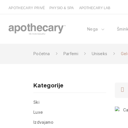
APOTHECARY PRIVÉ
PHYSIO & SPA
APOTHECARY LAB
Nega
Šmin
Početna
Parfemi
Uniseks
Gel
Kategorije
Ski
Luxe
Izdvajamo