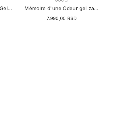
Neroli Portofino Shower Gel 250ml
Mémoire d'une Odeur gel za tuširanje 200ml
7.990,00 RSD