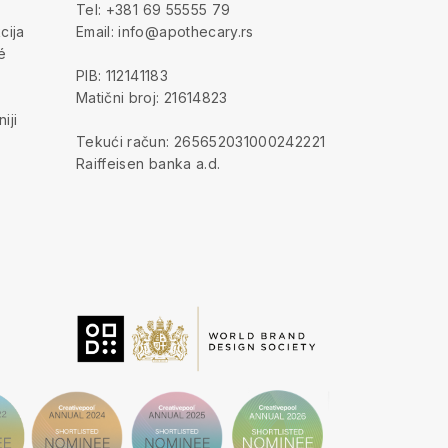
Tel: +381 69 55555 79
cija
Email: info@apothecary.rs
é
PIB: 112141183
Matični broj: 21614823
iji
Tekući račun: 265652031000242221
Raiffeisen banka a.d.