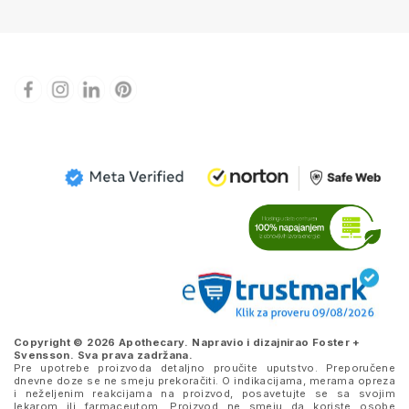
Copyright © 2026 Apothecary. Napravio i dizajnirao
Foster +
Svensson
. Sva prava zadržana.
Pre upotrebe proizvoda detaljno proučite uputstvo. Preporučene
dnevne doze se ne smeju prekoračiti. O indikacijama, merama opreza
i neželjenim reakcijama na proizvod, posavetujte se sa svojim
lekarom ili farmaceutom. Proizvod ne smeju da koriste osobe