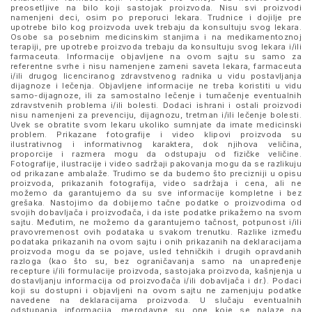
preosetljive na bilo koji sastojak proizvoda. Nisu svi proizvodi
namenjeni deci, osim po preporuci lekara. Trudnice i dojilje pre
upotrebe bilo kog proizvoda uvek trebaju da konsultuju svog lekara.
Osobe sa posebnim medicinskim stanjima i na medikamentoznoj
terapiji, pre upotrebe proizvoda trebaju da konsultuju svog lekara i/ili
farmaceuta. Informacije objavljene na ovom sajtu su samo za
referentne svrhe i nisu namenjene zameni saveta lekara, farmaceuta
i/ili drugog licenciranog zdravstvenog radnika u vidu postavljanja
dijagnoze i lečenja. Objavljene informacije ne treba koristiti u vidu
samo-dijagnoze, ili za samostalno lečenje i tumačenje eventualnih
zdravstvenih problema i/ili bolesti. Dodaci ishrani i ostali proizvodi
nisu namenjeni za prevenciju, dijagnozu, tretman i/ili lečenje bolesti.
Uvek se obratite svom lekaru ukoliko sumnjate da imate medicinski
problem. Prikazane fotografije i video klipovi proizvoda su
ilustrativnog i informativnog karaktera, dok njihova veličina,
proporcije i razmera mogu da odstupaju od fizičke veličine.
Fotografije, ilustracije i video sadržaji pakovanja mogu da se razlikuju
od prikazane ambalaže. Trudimo se da budemo što precizniji u opisu
proizvoda, prikazanih fotografija, video sadržaja i cena, ali ne
možemo da garantujemo da su sve informacije kompletne i bez
grešaka. Nastojimo da dobijemo tačne podatke o proizvodima od
svojih dobavljača i proizvođača, i da iste podatke prikažemo na svom
sajtu. Međutim, ne možemo da garantujemo tačnost, potpunost i/ili
pravovremenost ovih podataka u svakom trenutku. Razlike između
podataka prikazanih na ovom sajtu i onih prikazanih na deklaracijama
proizvoda mogu da se pojave, usled tehničkih i drugih opravdanih
razloga (kao što su, bez ograničavanja samo na unapređenje
recepture i/ili formulacije proizvoda, sastojaka proizvoda, kašnjenja u
dostavljanju informacija od proizvođača i/ili dobavljača i dr.). Podaci
koji su dostupni i objavljeni na ovom sajtu ne zamenjuju podatke
navedene na deklaracijama proizvoda. U slučaju eventualnih
odstupanja informacija, merodavne su one koje se nalaze na