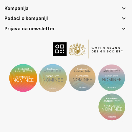
keyboard_arrow_down
Kompanija
keyboard_arrow_down
Podaci o kompaniji
keyboard_arrow_down
Prijava na newsletter