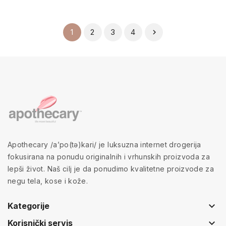
2
3
4
1

Apothecary /a’po(tə)kari/ je luksuzna internet drogerija
fokusirana na ponudu originalnih i vrhunskih proizvoda za
lepši život. Naš cilj je da ponudimo kvalitetne proizvode za
negu tela, kose i kože.
keyboard_arrow_down
Kategorije
keyboard_arrow_down
Korisnički servis