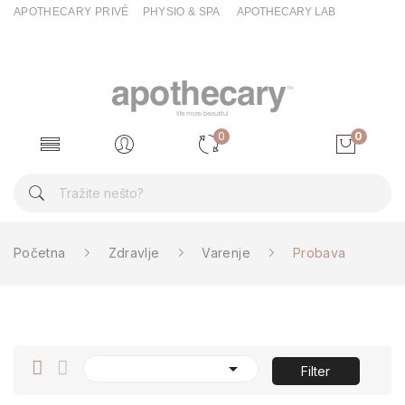
APOTHECARY PRIVÉ
PHYSIO & SPA
APOTHECARY LAB
0
0
Početna
Zdravlje
Varenje
Probava

Filter