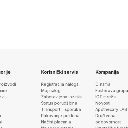
orije
Korisnički servis
Kompanija
roizvodi
Registracija naloga
O nama
jamo
Moj nalog
Fosterova grup
ovi
Zaboravljena lozinka
ICT mreža
Status porudžbina
Novosti
Transport i isporuka
Apothecary LAB
a
Pakovanje poklona
Društvena
i
Načini plaćanja
odgovornost