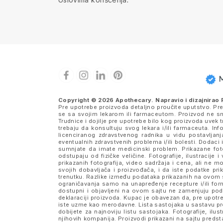
Copyright © 2026 Apothecary. Napravio i dizajnirao
Pre upotrebe proizvoda detaljno proučite uputstvo. Pr
se sa svojim lekarom ili farmaceutom. Proizvod ne sme
Trudnice i dojilje pre upotrebe bilo kog proizvoda uve
trebaju da konsultuju svog lekara i/ili farmaceuta. I
licenciranog zdravstvenog radnika u vidu postavljanj
eventualnih zdravstvenih problema i/ili bolesti. Dodaci 
sumnjate da imate medicinski problem. Prikazane fotog
odstupaju od fizičke veličine. Fotografije, ilustraci
prikazanih fotografija, video sadržaja i cena, ali n
svojih dobavljača i proizvođača, i da iste podatke 
trenutku. Razlike između podataka prikazanih na ovom s
ograničavanja samo na unapređenje recepture i/ili formu
dostupni i objavljeni na ovom sajtu ne zamenjuju po
deklaraciji proizvoda. Kupac je obavezan da, pre upotre
iste uzme kao merodavne. Lista sastojaka u sastavu pro
dobijete za najnoviju listu sastojaka. Fotografije, ilus
njihovih kompanija. Proizvodi prikazani na sajtu pred