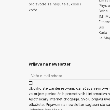
Zdravl
proizvode za negu tela, kose i
Physio
kože.
Bébé
[M] Mu
Fitnes
Bio
Kuća
Le Ma
Prijava na newsletter
Ukoliko ste zainteresovani, ozna
čavanjem ove 
za prijem periodi
čnih promotivnih i informativni
Apothecary internet drogerija. Svoju prijavu u
otkažete.
Prijavom na newsletter saglasni ste s
Uslovima korišćenja
.