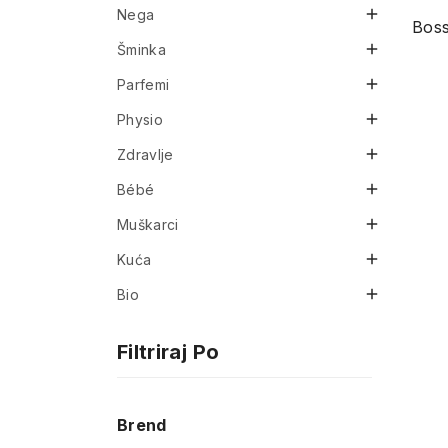

Nega

Šminka

Parfemi

Physio

Zdravlje

Bébé

Muškarci

Kuća

Bio
Filtriraj Po
Brend