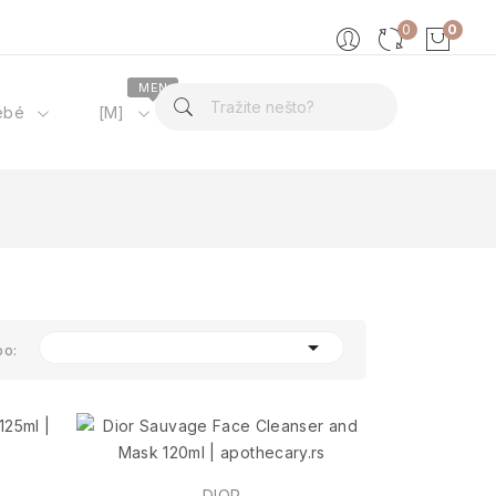
0
0
MEN
ébé
[M]
O nama

po:
DIOR