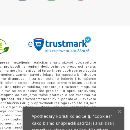
preza i neželjenim reakcijama na proizvod, posavetujte
vi proizvodi namenjeni deci, osim po preporuci lekara.
a i na medikamentoznoj terapiji, pre upotrebe proizvoda
amenjene zameni saveta lekara, farmaceuta i/ili drugog
samo-dijagnoze, ili za samostalno lečenje i tumačenje
ili lečenje bolesti. Uvek se obratite svom lekaru ukoliko
ra, dok njihova veličina, proporcije i razmera mogu da
Trudimo se da budemo što precizniji u opisu proizvoda,
 Nastojimo da dobijemo tačne podatke o proizvodima od
otpunost i/ili pravovremenost ovih podataka u svakom
 tehničkih i drugih opravdanih razloga (kao što su, bez
a od proizvođača i/ili dobavljača i dr.). Podaci koji su
anja informacija, merodavne su one koje se nalaze na
roizvoda (posebno na eventualno prisustvo alergena) i da
Apothecary koristi kolačiće tj. "cookies"
 uvek pogledajte deklaraciju i pakovanje proizvoda koje
kako bismo unapredili sadržaj i analizirali
 i pomenuti na sajtu mogu da budu ili jesu zaštitni znaci
svakom trenutku. Sve cene su izražene u dinarima (RSD)