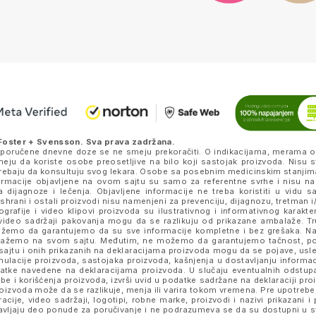
Foster + Svensson
. Sva prava zadržana.
eporučene dnevne doze se ne smeju prekoračiti. O indikacijama, merama o
ju da koriste osobe preosetljive na bilo koji sastojak proizvoda. Nisu s
k trebaju da konsultuju svog lekara. Osobe sa posebnim medicinskim stanjim
nformacije objavljene na ovom sajtu su samo za referentne svrhe i nisu n
a dijagnoze i lečenja. Objavljene informacije ne treba koristiti u vidu 
ishrani i ostali proizvodi nisu namenjeni za prevenciju, dijagnozu, tretman i/
rafije i video klipovi proizvoda su ilustrativnog i informativnog karakte
je i video sadržaji pakovanja mogu da se razlikuju od prikazane ambalaže. 
e možemo da garantujemo da su sve informacije kompletne i bez grešaka.
prikažemo na svom sajtu. Međutim, ne možemo da garantujemo tačnost, p
ajtu i onih prikazanih na deklaracijama proizvoda mogu da se pojave, usled
lacije proizvoda, sastojaka proizvoda, kašnjenja u dostavljanju informacij
datke navedene na deklaracijama proizvoda. U slučaju eventualnih odstup
be i korišćenja proizvoda, izvrši uvid u podatke sadržane na deklaraciji p
izvoda može da se razlikuje, menja ili varira tokom vremena. Pre upotrebe,
tracije, video sadržaji, logotipi, robne marke, proizvodi i nazivi prikazani
stavljaju deo ponude za poručivanje i ne podrazumeva se da su dostupni u 