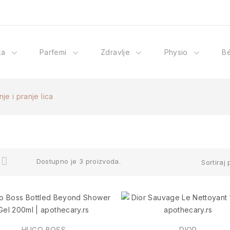
ka
Parfemi
Zdravlje
Physio
B
je i pranje lica
Dostupno je 3 proizvoda.
Sortiraj 
HUGO BOSS
DIOR