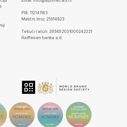
cija
Email: info@apothecary.rs
é
PIB: 112141183
Matični broj: 21614823
iji
Tekući račun: 265652031000242221
Raiffeisen banka a.d.