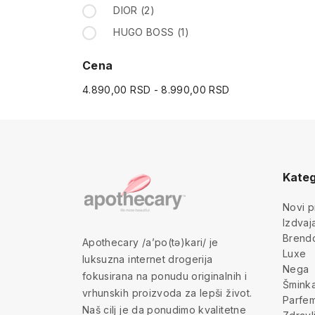
DIOR
(2)
HUGO BOSS
(1)
Cena
4.890,00 RSD - 8.990,00 RSD
Kateg
Novi p
Izdva
Brend
Apothecary /a’po(tə)kari/ je
Luxe
luksuzna internet drogerija
Nega
fokusirana na ponudu originalnih i
Šmink
vrhunskih proizvoda za lepši život.
Parfem
Naš cilj je da ponudimo kvalitetne