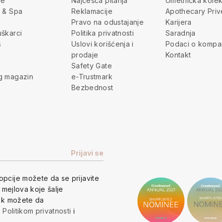
je
Najčešća pitanja
Umetnička kolek
 & Spa
Reklamacije
Apothecary Priv
Pravo na odustajanje
Karijera
škarci
Politika privatnosti
Saradnja
s
Uslovi korišćenja i
Podaci o kompan
prodaje
Kontakt
Safety Gate
g magazin
e-Trustmark
Bezbednost
opcije
možete da se prijavite
h mejlova koje šalje
vek možete da
a
Politikom privatnosti
i