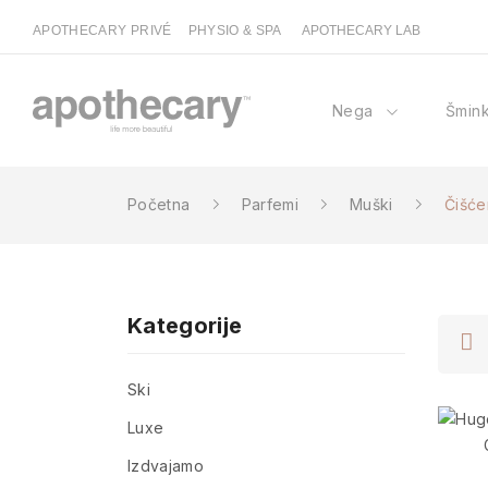
APOTHECARY PRIVÉ
PHYSIO & SPA
APOTHECARY LAB
Nega
Šmin
Početna
Parfemi
Muški
Čišćen
Kategorije
Ski
Luxe
Izdvajamo