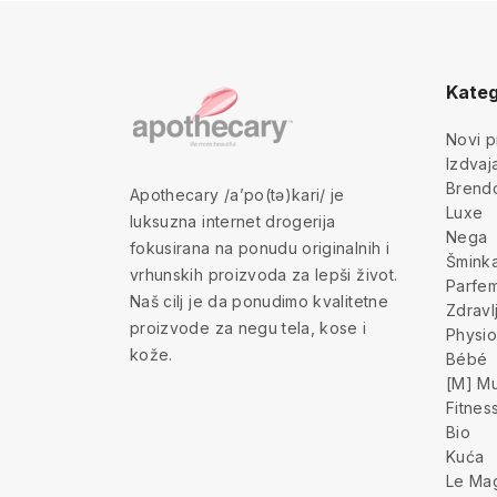
Kateg
Novi p
Izdva
Brend
Apothecary /a’po(tə)kari/ je
Luxe
luksuzna internet drogerija
Nega
fokusirana na ponudu originalnih i
Šmink
vrhunskih proizvoda za lepši život.
Parfem
Naš cilj je da ponudimo kvalitetne
Zdravl
proizvode za negu tela, kose i
Physio
kože.
Bébé
[M] Mu
Fitnes
Bio
Kuća
Le Ma