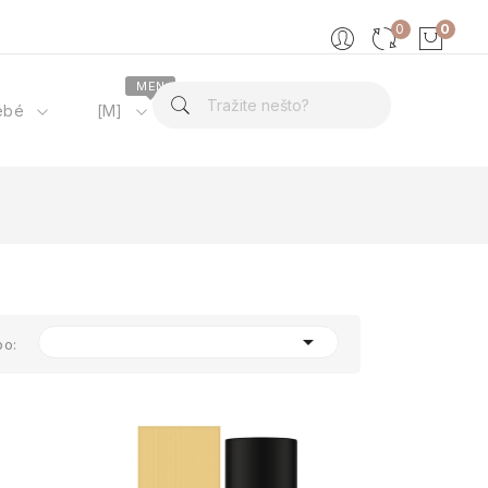
0
0
MEN
ébé
[M]
O nama

po: