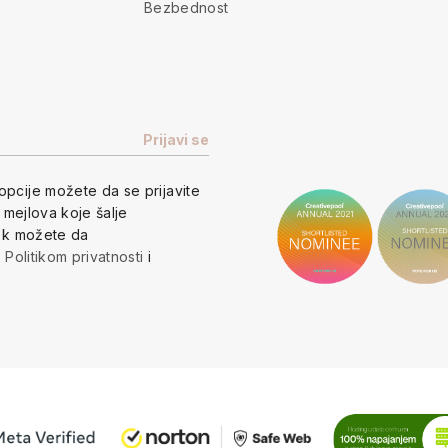
Bezbednost
opcije
možete da se prijavite
h mejlova koje šalje
vek možete da
a
Politikom privatnosti
i