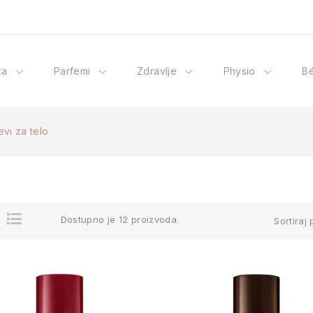
ka
Parfemi
Zdravlje
Physio
B
evi za telo
Dostupno je 12 proizvoda.
Sortiraj 