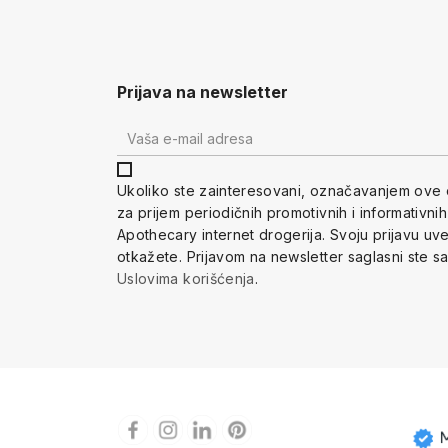
Prijava na newsletter
Ukoliko ste zainteresovani, ozna
čavanjem ove 
za prijem periodi
čnih promotivnih i informativni
Apothecary internet drogerija. Svoju prijavu u
otkažete.
Prijavom na newsletter saglasni ste s
Uslovima korišćenja
.