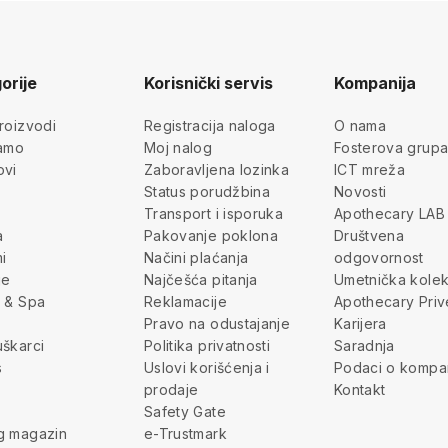
orije
Korisnički servis
Kompanija
roizvodi
Registracija naloga
O nama
jamo
Moj nalog
Fosterova grup
ovi
Zaboravljena lozinka
ICT mreža
Status porudžbina
Novosti
Transport i isporuka
Apothecary LAB
a
Pakovanje poklona
Društvena
i
Načini plaćanja
odgovornost
je
Najčešća pitanja
Umetnička kolek
 & Spa
Reklamacije
Apothecary Priv
Pravo na odustajanje
Karijera
škarci
Politika privatnosti
Saradnja
s
Uslovi korišćenja i
Podaci o kompan
prodaje
Kontakt
Safety Gate
g magazin
e-Trustmark