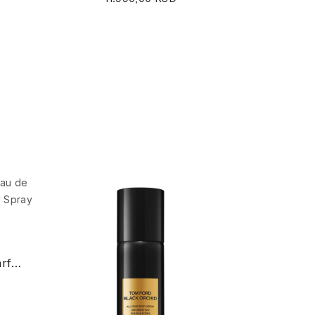
Ombré Leather Eau de Parfum Set With All Over...