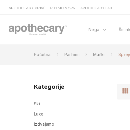
APOTHECARY PRIVÉ
PHYSIO & SPA
APOTHECARY LAB
Nega
Šmin
Početna
Parfemi
Muški
Sprej
Kategorije
Ski
Luxe
Izdvajamo