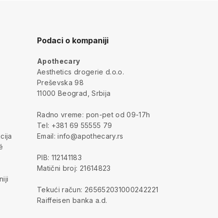
Podaci o kompaniji
Apothecary
a
Aesthetics drogerie d.o.o.
Preševska 98
11000 Beograd, Srbija
Radno vreme: pon-pet od 09-17h
Tel: +381 69 55555 79
cija
Email: info@apothecary.rs
é
PIB: 112141183
Matični broj: 21614823
iji
Tekući račun: 265652031000242221
Raiffeisen banka a.d.