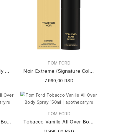
TOM FORD
Ébène Fumé All Over Body Spray (Private Blend...
Noir Extreme (Signature Collection) All Over...
7.990,00 RSD
TOM FORD
Neroli Portofino All Over Body Spray 150ml
Tobacco Vanille All Over Body Spray 150ml
11.990,00 RSD