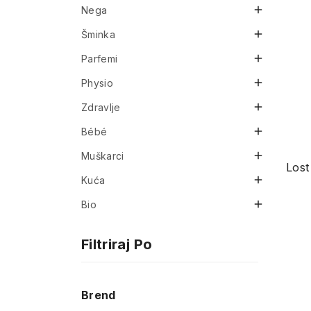

Nega

Šminka

Parfemi

Physio

Zdravlje

Bébé

Muškarci

Kuća

Bio
Filtriraj Po
Brend