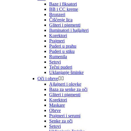
Baze i fiksatori
BB i CC kreme
Bronzeri
Čišćenje lica
Gliteri i pigmenti
Iluminatori i hajlajteri
Korektori
Prajmeri
Puderi u prahu
Puderi u stiku
Rumenila
Setovi
Tečni puderi
Uklanjanje šminke
Oči i obrve


Ajlajneri i olovke
Baza za senke za oči
Gliteri i pigmenti
Korektori
Maskare
Obrve
Prajmeri i serumi
Senke za oči
Setovi