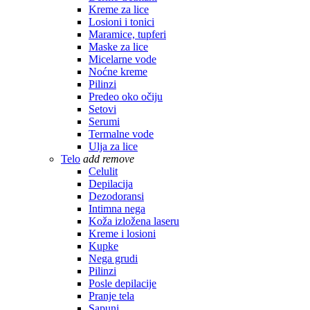
Kreme za lice
Losioni i tonici
Maramice, tupferi
Maske za lice
Micelarne vode
Noćne kreme
Pilinzi
Predeo oko očiju
Setovi
Serumi
Termalne vode
Ulja za lice
Telo
add
remove
Celulit
Depilacija
Dezodoransi
Intimna nega
Koža izložena laseru
Kreme i losioni
Kupke
Nega grudi
Pilinzi
Posle depilacije
Pranje tela
Sapuni