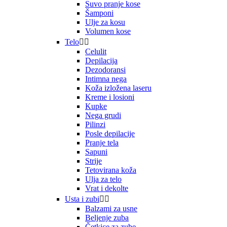
Suvo pranje kose
Šamponi
Ulje za kosu
Volumen kose
Telo


Celulit
Depilacija
Dezodoransi
Intimna nega
Koža izložena laseru
Kreme i losioni
Kupke
Nega grudi
Pilinzi
Posle depilacije
Pranje tela
Sapuni
Strije
Tetovirana koža
Ulja za telo
Vrat i dekolte
Usta i zubi


Balzami za usne
Beljenje zuba
Četkice za zube