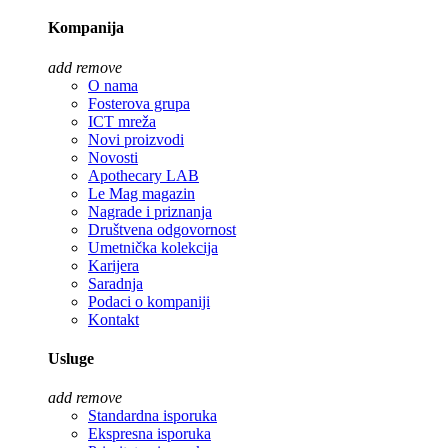
Kompanija
add
remove
O nama
Fosterova grupa
ICT mreža
Novi proizvodi
Novosti
Apothecary LAB
Le Mag magazin
Nagrade i priznanja
Društvena odgovornost
Umetnička kolekcija
Karijera
Saradnja
Podaci o kompaniji
Kontakt
Usluge
add
remove
Standardna isporuka
Ekspresna isporuka