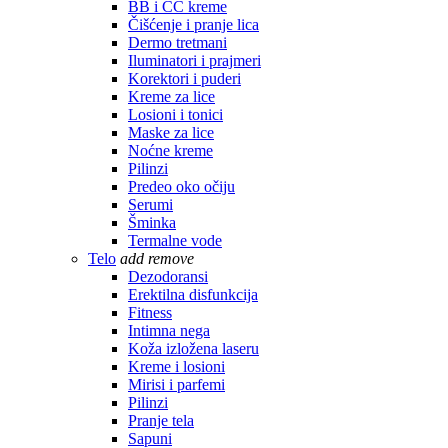
BB i CC kreme
Čišćenje i pranje lica
Dermo tretmani
Iluminatori i prajmeri
Korektori i puderi
Kreme za lice
Losioni i tonici
Maske za lice
Noćne kreme
Pilinzi
Predeo oko očiju
Serumi
Šminka
Termalne vode
Telo
add
remove
Dezodoransi
Erektilna disfunkcija
Fitness
Intimna nega
Koža izložena laseru
Kreme i losioni
Mirisi i parfemi
Pilinzi
Pranje tela
Sapuni