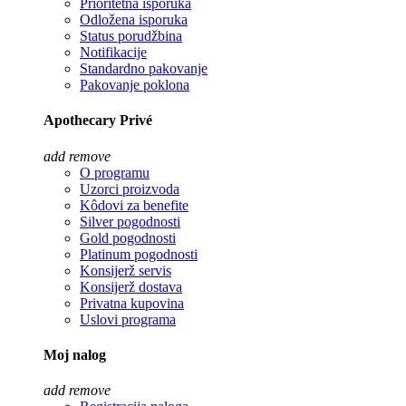
Prioritetna isporuka
Odložena isporuka
Status porudžbina
Notifikacije
Standardno pakovanje
Pakovanje poklona
Apothecary Privé
add
remove
O programu
Uzorci proizvoda
Kôdovi za benefite
Silver pogodnosti
Gold pogodnosti
Platinum pogodnosti
Konsijerž servis
Konsijerž dostava
Privatna kupovina
Uslovi programa
Moj nalog
add
remove