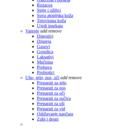
Rozacea
Strije i ožiljci
Suva atopijska koža
Tetovirana koža
Ujedi insekata
Varenje
add
remove
Digestivi
Dijareja
Gasovi
Gorušica
Laksativi
Mučnina
Probava
Probiotici
Uho, grlo, nos, oči
add
remove
Preparati za grlo
Preparati za nos
Preparati za oči
Preparati za sočiva
Preparati za uši
Preparati za vid
Održavanje naočara
Zubi i desni