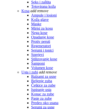
Seks i zaštita
Tetovirana koža
Kosa
add
remove
Ampule i losioni
Koža glave
Maske
Mirisi za kosu
Nega kose
Opadanje kose
Protiv peruti
Regeneratori
Serumi i tonici
Sprejevi
Stilizovanje kose
Šamponi
Volumen kose
Usta i zubi
add
remove
Balzami za usne
Beljenje zuba
Četkice za zube
Ispiranje usta
Konac za zube
Paste za zube
Predeo oko usana
Serumi za usne