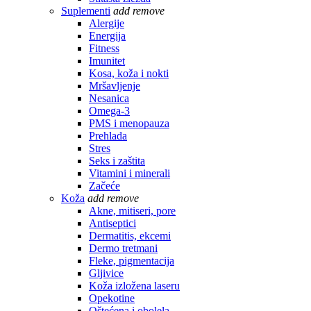
Suplementi
add
remove
Alergije
Energija
Fitness
Imunitet
Kosa, koža i nokti
Mršavljenje
Nesanica
Omega-3
PMS i menopauza
Prehlada
Stres
Seks i zaštita
Vitamini i minerali
Začeće
Koža
add
remove
Akne, mitiseri, pore
Antiseptici
Dermatitis, ekcemi
Dermo tretmani
Fleke, pigmentacija
Gljivice
Koža izložena laseru
Opekotine
Oštećena i obolela