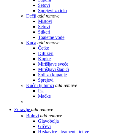
Setovi
Sprejevi za telo
Dečji
add
remove
Mistovi
Setovi
Stikeri
Toaletne vode
Kuća
add
remove
Četke
Difuzeri
Kupke
Mirišljave sveće
Mirišljavi štapići
Soli za kupanje
Sprejevi
Kućni ljubimci
add
remove
Psi
Mačke
Zdravlje
add
remove
Bolovi
add
remove
Glavobolja
Grčevi
Hrskavice, ligamenti, tetive