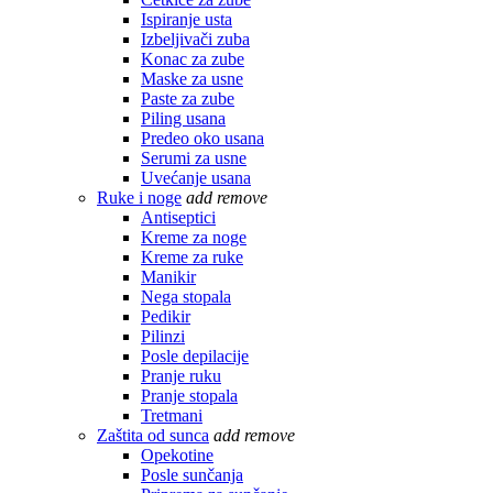
Ispiranje usta
Izbeljivači zuba
Konac za zube
Maske za usne
Paste za zube
Piling usana
Predeo oko usana
Serumi za usne
Uvećanje usana
Ruke i noge
add
remove
Antiseptici
Kreme za noge
Kreme za ruke
Manikir
Nega stopala
Pedikir
Pilinzi
Posle depilacije
Pranje ruku
Pranje stopala
Tretmani
Zaštita od sunca
add
remove
Opekotine
Posle sunčanja