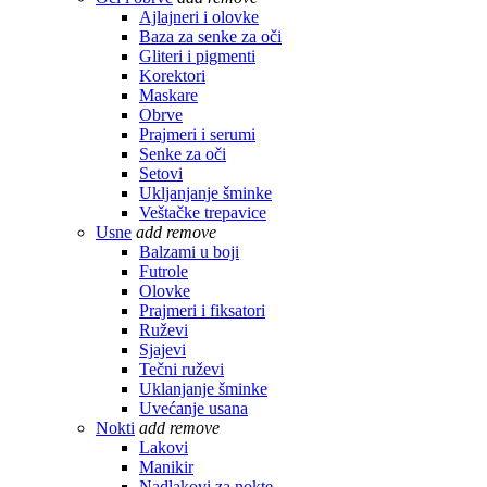
Ajlajneri i olovke
Baza za senke za oči
Gliteri i pigmenti
Korektori
Maskare
Obrve
Prajmeri i serumi
Senke za oči
Setovi
Ukljanjanje šminke
Veštačke trepavice
Usne
add
remove
Balzami u boji
Futrole
Olovke
Prajmeri i fiksatori
Ruževi
Sjajevi
Tečni ruževi
Uklanjanje šminke
Uvećanje usana
Nokti
add
remove
Lakovi
Manikir
Nadlakovi za nokte