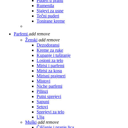
Puderi u prahu
Rumenila
Sjajevi za usne
Tečni puderi
Tonirane kreme
Parfemi
add
remove
Ženski
add
remove
Dezodoransi
Kreme za ruke
Kupanje i tuširanje
Losioni za telo
Mirisi i parfemi
Mirisi za kosu
Mirisni prajmeri
Mistovi
Niche parfemi
Pilinzi
Putni sprejevi
Sapuni
Setovi
Sprejevi za telo
Ulja
Muški
add
remove
Čišćenje i pranje lica