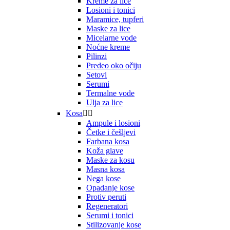
Kreme za lice
Losioni i tonici
Maramice, tupferi
Maske za lice
Micelarne vode
Noćne kreme
Pilinzi
Predeo oko očiju
Setovi
Serumi
Termalne vode
Ulja za lice
Kosa


Ampule i losioni
Četke i češljevi
Farbana kosa
Koža glave
Maske za kosu
Masna kosa
Nega kose
Opadanje kose
Protiv peruti
Regeneratori
Serumi i tonici
Stilizovanje kose