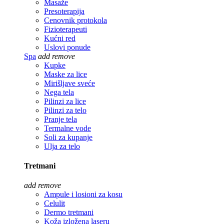
Masaže
Presoterapija
Cenovnik protokola
Fizioterapeuti
Kućni red
Uslovi ponude
Spa
add
remove
Kupke
Maske za lice
Mirišljave sveće
Nega tela
Pilinzi za lice
Pilinzi za telo
Pranje tela
Termalne vode
Soli za kupanje
Ulja za telo
Tretmani
add
remove
Ampule i losioni za kosu
Celulit
Dermo tretmani
Koža izložena laseru