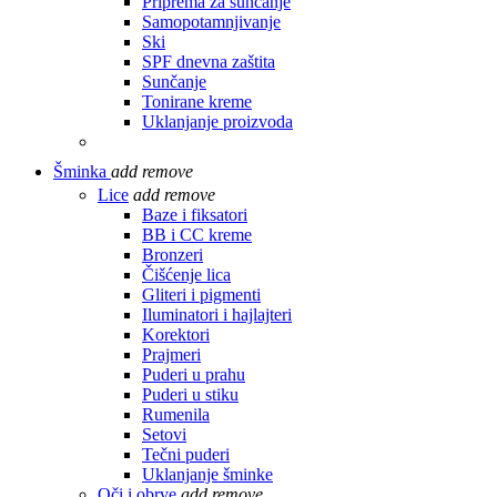
Priprema za sunčanje
Samopotamnjivanje
Ski
SPF dnevna zaštita
Sunčanje
Tonirane kreme
Uklanjanje proizvoda
Šminka
add
remove
Lice
add
remove
Baze i fiksatori
BB i CC kreme
Bronzeri
Čišćenje lica
Gliteri i pigmenti
Iluminatori i hajlajteri
Korektori
Prajmeri
Puderi u prahu
Puderi u stiku
Rumenila
Setovi
Tečni puderi
Uklanjanje šminke
Oči i obrve
add
remove