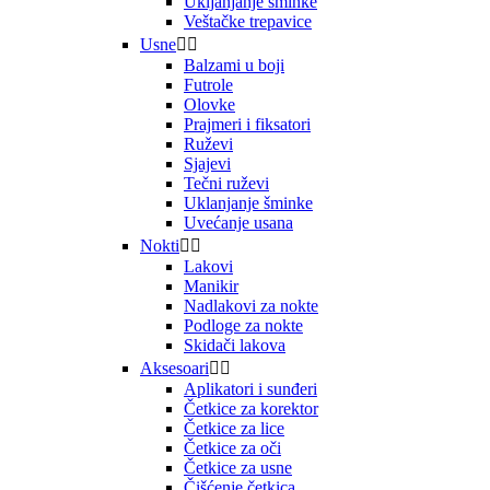
Ukljanjanje šminke
Veštačke trepavice
Usne


Balzami u boji
Futrole
Olovke
Prajmeri i fiksatori
Ruževi
Sjajevi
Tečni ruževi
Uklanjanje šminke
Uvećanje usana
Nokti


Lakovi
Manikir
Nadlakovi za nokte
Podloge za nokte
Skidači lakova
Aksesoari


Aplikatori i sunđeri
Četkice za korektor
Četkice za lice
Četkice za oči
Četkice za usne
Čišćenje četkica