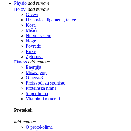
Physio
add
remove
Bolovi
add
remove
Grčevi
Hrskavice, ligamenti, tetive
Kosti
Mišići
Nervni sistem
Noge
Povrede
Ruke
Zglobovi
Fitness
add
remove
Energija
Mršavljenje
Omega-3
Proizvodi za sportiste
Proteinska hrana
Super hrana
Vitamini i minerali
Protokoli
add
remove
O protokolima