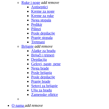
Ruke i noge
add
remove
Antiseptici
Kreme za noge
Kreme za ruke
Nega stopala
Pedikir
Pilinzi
Posle depilacije
Pranje stopala
Tretmani
Brijanje
add
remove
Alatke za bradu
Brijači i trimeri
Depilacija
Gelovi, paste, pene
Nega brade
Posle brijanja
Posle depilacije
Pranje brade
Setovi za brijanje
Ulja za bradu
Zamenske oštrice
O nama
add
remove