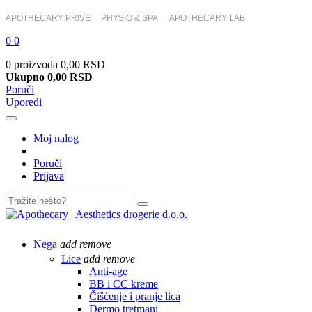
APOTHECARY PRIVÉ
PHYSIO & SPA
APOTHECARY LAB
0
0
0 proizvoda
0,00 RSD
Ukupno
0,00 RSD
Poruči
Uporedi
Moj nalog
Poruči
Prijava
Nega
add
remove
Lice
add
remove
Anti-age
BB i CC kreme
Čišćenje i pranje lica
Dermo tretmani