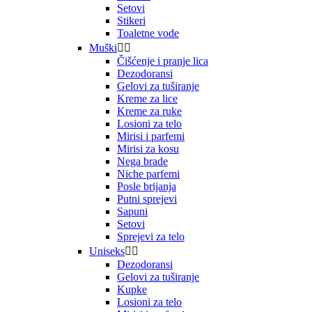
Setovi
Stikeri
Toaletne vode
Muški


Čišćenje i pranje lica
Dezodoransi
Gelovi za tuširanje
Kreme za lice
Kreme za ruke
Losioni za telo
Mirisi i parfemi
Mirisi za kosu
Nega brade
Niche parfemi
Posle brijanja
Putni sprejevi
Sapuni
Setovi
Sprejevi za telo
Uniseks


Dezodoransi
Gelovi za tuširanje
Kupke
Losioni za telo