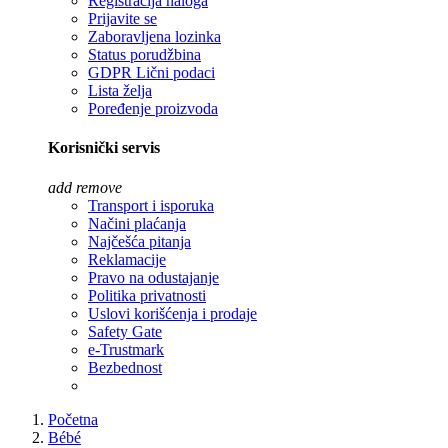
Registracija naloga
Prijavite se
Zaboravljena lozinka
Status porudžbina
GDPR Lični podaci
Lista želja
Poređenje proizvoda
Korisnički servis
add
remove
Transport i isporuka
Načini plaćanja
Najčešća pitanja
Reklamacije
Pravo na odustajanje
Politika privatnosti
Uslovi korišćenja i prodaje
Safety Gate
e-Trustmark
Bezbednost
Početna
Bébé