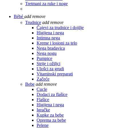
Tretmani za ruke i noge
Bébé
add
remove
Trudnice
add
remove
Čajevi za trudnice i dojilje
Higijena i nega
Intimna nega
Kreme i losioni za telo
Nega bradavica
Nega nogu
Pumpice
Strije i ožiljci
Ulošci za grudi
Vitaminski preparati
Začeće
Bebe
add
remove
Cucle
Dodaci za flašice
Flašice
Higijena i nega
Igračke
Kupke za bebe
Oprema za bebe
Pelene