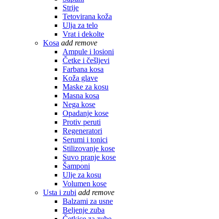
Strije
Tetovirana koža
Ulja za telo
Vrat i dekolte
Kosa
add
remove
Ampule i losioni
Četke i češljevi
Farbana kosa
Koža glave
Maske za kosu
Masna kosa
Nega kose
Opadanje kose
Protiv peruti
Regeneratori
Serumi i tonici
Stilizovanje kose
Suvo pranje kose
Šamponi
Ulje za kosu
Volumen kose
Usta i zubi
add
remove
Balzami za usne
Beljenje zuba
Četkice za zube