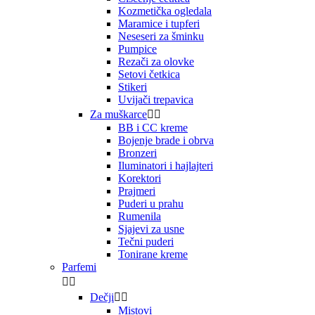
Kozmetička ogledala
Maramice i tupferi
Neseseri za šminku
Pumpice
Rezači za olovke
Setovi četkica
Stikeri
Uvijači trepavica
Za muškarce


BB i CC kreme
Bojenje brade i obrva
Bronzeri
Iluminatori i hajlajteri
Korektori
Prajmeri
Puderi u prahu
Rumenila
Sjajevi za usne
Tečni puderi
Tonirane kreme
Parfemi


Dečji


Mistovi