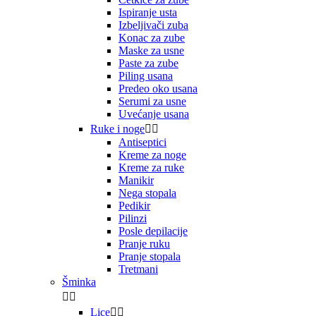
Ispiranje usta
Izbeljivači zuba
Konac za zube
Maske za usne
Paste za zube
Piling usana
Predeo oko usana
Serumi za usne
Uvećanje usana
Ruke i noge


Antiseptici
Kreme za noge
Kreme za ruke
Manikir
Nega stopala
Pedikir
Pilinzi
Posle depilacije
Pranje ruku
Pranje stopala
Tretmani
Šminka


Lice

