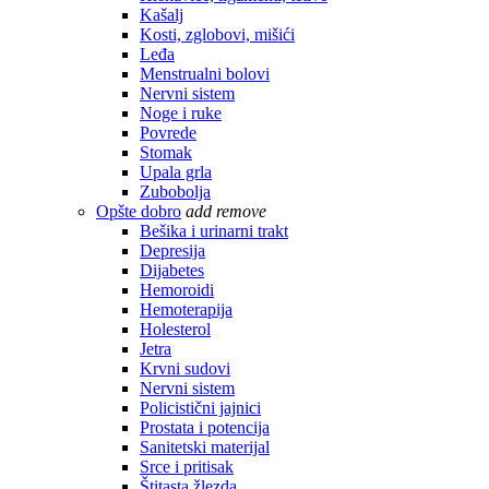
Kašalj
Kosti, zglobovi, mišići
Leđa
Menstrualni bolovi
Nervni sistem
Noge i ruke
Povrede
Stomak
Upala grla
Zubobolja
Opšte dobro
add
remove
Bešika i urinarni trakt
Depresija
Dijabetes
Hemoroidi
Hemoterapija
Holesterol
Jetra
Krvni sudovi
Nervni sistem
Policistični jajnici
Prostata i potencija
Sanitetski materijal
Srce i pritisak
Štitasta žlezda