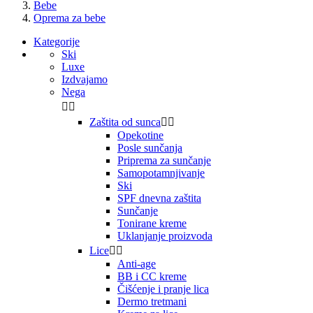
Bebe
Oprema za bebe
Kategorije
Ski
Luxe
Izdvajamo
Nega


Zaštita od sunca


Opekotine
Posle sunčanja
Priprema za sunčanje
Samopotamnjivanje
Ski
SPF dnevna zaštita
Sunčanje
Tonirane kreme
Uklanjanje proizvoda
Lice


Anti-age
BB i CC kreme
Čišćenje i pranje lica
Dermo tretmani