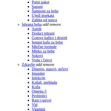
Putni paket
Sapuni
Šamponi za bebe
Ujedi insekata
Zaštita od sunca
Ishrana beba
add
remove
Apetit
Dodaci ishrani
Gotove kašice i deserti
Instant kaša za bebe
Mlečne formule
Mleko za bebe
Sokovi
Voda i čajevi
Zdravlje
add
remove
Dijareja, gasovi, grčevi
Imunitet
Infekcije
Kašalj, prehlada
Koža
Omega-3
Probiotici
Rast i razvoj
Vid
Vitamini