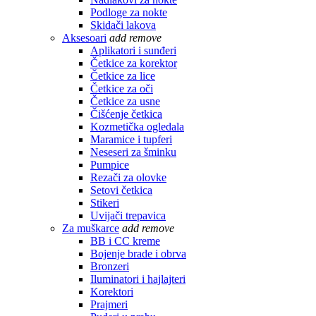
Podloge za nokte
Skidači lakova
Aksesoari
add
remove
Aplikatori i sunđeri
Četkice za korektor
Četkice za lice
Četkice za oči
Četkice za usne
Čišćenje četkica
Kozmetička ogledala
Maramice i tupferi
Neseseri za šminku
Pumpice
Rezači za olovke
Setovi četkica
Stikeri
Uvijači trepavica
Za muškarce
add
remove
BB i CC kreme
Bojenje brade i obrva
Bronzeri
Iluminatori i hajlajteri
Korektori
Prajmeri