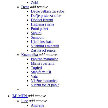
Zubi
Deca
add
remove
Dečje četkice za zube
Dečje paste za zube
Dodaci ishrani
Higijena i nega
Putni paket
Sapuni
Šamponi
Ujedi insekata
Vitamini i minerali
Zaštita od sunca
Kozmetika
add
remove
Papirne maramice
Mirisi i parfemi
Tupferi
Štapići za uši
Vata
Vlažne maramice
Vlažni toalet papir
[M]
MEN
add
remove
Lice
add
remove
Anti-age