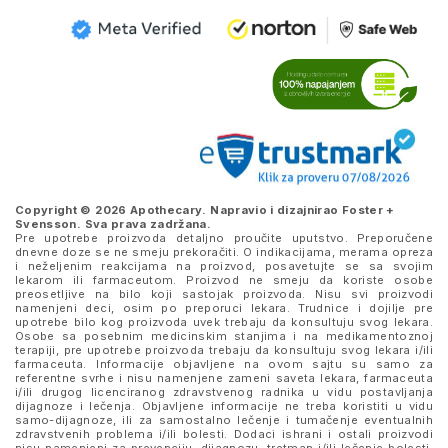
Copyright © 2026 Apothecary. Napravio i dizajnirao
Foster +
Svensson
. Sva prava zadržana.
Pre upotrebe proizvoda detaljno proučite uputstvo. Preporučene
dnevne doze se ne smeju prekoračiti. O indikacijama, merama opreza
i neželjenim reakcijama na proizvod, posavetujte se sa svojim
lekarom ili farmaceutom. Proizvod ne smeju da koriste osobe
preosetljive na bilo koji sastojak proizvoda. Nisu svi proizvodi
namenjeni deci, osim po preporuci lekara. Trudnice i dojilje pre
upotrebe bilo kog proizvoda uvek trebaju da konsultuju svog lekara.
Osobe sa posebnim medicinskim stanjima i na medikamentoznoj
terapiji, pre upotrebe proizvoda trebaju da konsultuju svog lekara i/ili
farmaceuta. Informacije objavljene na ovom sajtu su samo za
referentne svrhe i nisu namenjene zameni saveta lekara, farmaceuta
i/ili drugog licenciranog zdravstvenog radnika u vidu postavljanja
dijagnoze i lečenja. Objavljene informacije ne treba koristiti u vidu
samo-dijagnoze, ili za samostalno lečenje i tumačenje eventualnih
zdravstvenih problema i/ili bolesti. Dodaci ishrani i ostali proizvodi