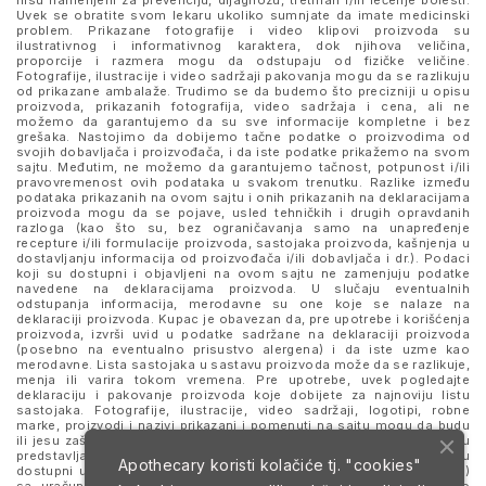
nisu namenjeni za prevenciju, dijagnozu, tretman i/ili lečenje bolesti.
Uvek se obratite svom lekaru ukoliko sumnjate da imate medicinski
problem. Prikazane fotografije i video klipovi proizvoda su
ilustrativnog i informativnog karaktera, dok njihova veličina,
proporcije i razmera mogu da odstupaju od fizičke veličine.
Fotografije, ilustracije i video sadržaji pakovanja mogu da se razlikuju
od prikazane ambalaže. Trudimo se da budemo što precizniji u opisu
proizvoda, prikazanih fotografija, video sadržaja i cena, ali ne
možemo da garantujemo da su sve informacije kompletne i bez
grešaka. Nastojimo da dobijemo tačne podatke o proizvodima od
svojih dobavljača i proizvođača, i da iste podatke prikažemo na svom
sajtu. Međutim, ne možemo da garantujemo tačnost, potpunost i/ili
pravovremenost ovih podataka u svakom trenutku. Razlike između
podataka prikazanih na ovom sajtu i onih prikazanih na deklaracijama
proizvoda mogu da se pojave, usled tehničkih i drugih opravdanih
razloga (kao što su, bez ograničavanja samo na unapređenje
recepture i/ili formulacije proizvoda, sastojaka proizvoda, kašnjenja u
dostavljanju informacija od proizvođača i/ili dobavljača i dr.). Podaci
koji su dostupni i objavljeni na ovom sajtu ne zamenjuju podatke
navedene na deklaracijama proizvoda. U slučaju eventualnih
odstupanja informacija, merodavne su one koje se nalaze na
deklaraciji proizvoda. Kupac je obavezan da, pre upotrebe i korišćenja
proizvoda, izvrši uvid u podatke sadržane na deklaraciji proizvoda
(posebno na eventualno prisustvo alergena) i da iste uzme kao
merodavne. Lista sastojaka u sastavu proizvoda može da se razlikuje,
menja ili varira tokom vremena. Pre upotrebe, uvek pogledajte
deklaraciju i pakovanje proizvoda koje dobijete za najnoviju listu
sastojaka. Fotografije, ilustracije, video sadržaji, logotipi, robne
marke, proizvodi i nazivi prikazani i pomenuti na sajtu mogu da budu
ili jesu zaštitni znaci njihovih kompanija. Proizvodi prikazani na sajtu
predstavljaju deo ponude za poručivanje i ne podrazumeva se da su
Apothecary koristi kolačiće tj. "cookies"
dostupni u svakom trenutku. Sve cene su izražene u dinarima (RSD)