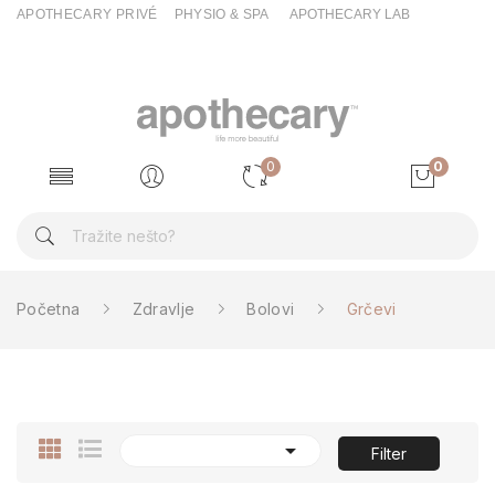
APOTHECARY PRIVÉ
PHYSIO & SPA
APOTHECARY LAB
0
0
Početna
Zdravlje
Bolovi
Grčevi

Filter