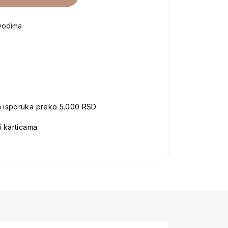
vodima
a isporuka preko 5.000 RSD
i karticama