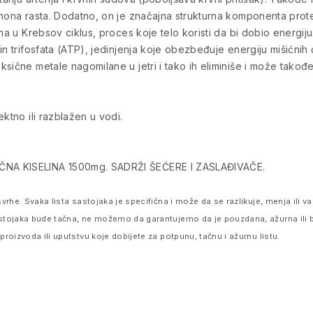
rmona rasta. Dodatno, on je značajna strukturna komponenta prot
ena u Krebsov ciklus, proces koje telo koristi da bi dobio energi
n trifosfata (ATP), jedinjenja koje obezbeđuje energiju mišićnih ć
ksične metale nagomilane u jetri i tako ih eliminiše i može tako
ktno ili razblažen u vodi.
ČNA KISELINA 1500mg. SADRŽI ŠEĆERE I ZASLAĐIVAČE.
vrhe. Svaka lista sastojaka je specifična i može da se razlikuje, menja ili
stojaka bude tačna, ne možemo da garantujemo da je pouzdana, ažurna ili 
oizvoda ili uputstvu koje dobijete za potpunu, tačnu i ažurnu listu.