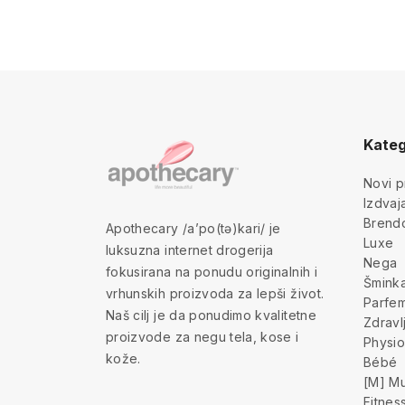
Kateg
Novi p
Izdva
Brend
Apothecary /a’po(tə)kari/ je
Luxe
luksuzna internet drogerija
Nega
fokusirana na ponudu originalnih i
Šmink
vrhunskih proizvoda za lepši život.
Parfem
Naš cilj je da ponudimo kvalitetne
Zdravl
proizvode za negu tela, kose i
Physio
kože.
Bébé
[M] Mu
Fitnes