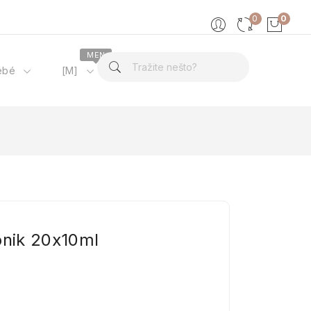
0
0
MEN
ébé
[M]
O nama
onik 20x10ml