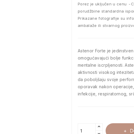
Porez je uključen u cenu
C
porudžbine standardna ispo
Prikazane fotografije su inf
ambalaže ili stvarnog proizv
Astenor Forte je jedinstven
omogućavajući bolje funkcio
mentalne iscrpljenosti. As
aktivnosti visokog intezit
da poboljšaju svoje perf
oporavak nakon operacije, 
infekcije, respiratornog, s
D