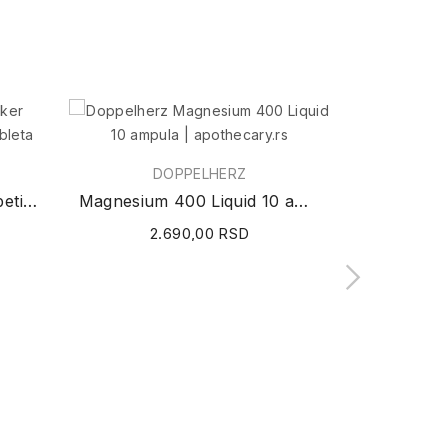
Ovaj proizvod
DOPPELHERZ
A
Diabetiker vitamini za dijabetičare 30 tableta
Magnesium 400 Liquid 10 ampula
Tensi
2.690,00 RSD
2