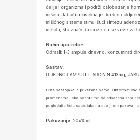
ćelija i organizma i podrži oslobađanje ho
mišića. Jabučna kiselina je direktno uključ
mišićnog sistema stimulišući sintezu adenozi
metala, što znači da može da se veže za to
Način upotrebe:
Odrasli: 1-3 ampule dnevno, konzumirati dire
Sastav:
U JEDNOJ AMPULI: L-ARGININ 413mg, JABU
Lista sastojaka je prikazana samo u informativne s
promenama. Iako se trudimo da prikazana lista sa
pogledajte listu sastojaka na spoljnom pakovanju pr
Pakovanje:
20x10ml