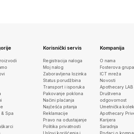
orije
Korisnički servis
Kompanija
roizvodi
Registracija naloga
O nama
jamo
Moj nalog
Fosterova grup
ovi
Zaboravljena lozinka
ICT mreža
Status porudžbina
Novosti
Transport i isporuka
Apothecary LAB
a
Pakovanje poklona
Društvena
i
Načini plaćanja
odgovornost
je
Najčešća pitanja
Umetnička kolek
 & Spa
Reklamacije
Apothecary Priv
Pravo na odustajanje
Karijera
škarci
Politika privatnosti
Saradnja
s
Uslovi korišćenja i
Podaci o kompan