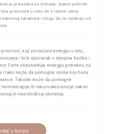
ena je prikazana po komadu. Nakon potvrde
ruka proizvoda u roku do 5 radnih dana.
ormativnog karaktera i mogu da se razlikuju od
oda.
 proizvod, koji povećava energiju u telu,
nisanje i brži oporavak u stanjima fizičke i
tenor Forte obezbeđuje energiju potrebnu za
eta i tako može da pomogne onima koji hoće
ormance. Takođe može da pomogne
hemioterapije ili rekonvalescencije nakon
rčanog ili neurološkog obolenja.
odaj u korpu