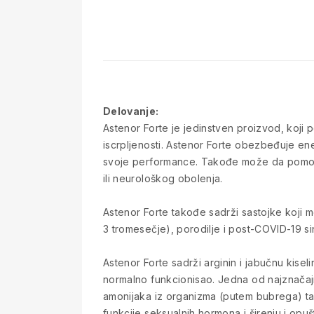
Delovanje:
Astenor Forte je jedinstven proizvod, koji 
iscrpljenosti. Astenor Forte obezbeđuje en
svoje performance. Takođe može da pomogne
ili neurološkog obolenja.
Astenor Forte takođe sadrži sastojke koji m
3 tromesečje), porodilje i post-COVID-19 s
Astenor Forte sadrži arginin i jabučnu kisel
normalno funkcionisao. Jedna od najznačajn
amonijaka iz organizma (putem bubrega) tak
funkcije seksualnih hormona i širenju i opuš