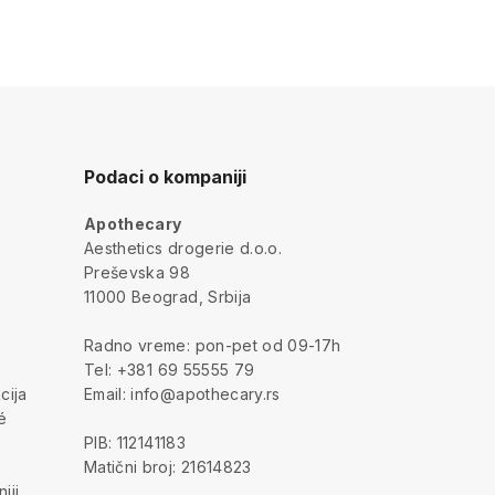
Podaci o kompaniji
Apothecary
a
Aesthetics drogerie d.o.o.
Preševska 98
11000 Beograd, Srbija
Radno vreme: pon-pet od 09-17h
Tel: +381 69 55555 79
cija
Email: info@apothecary.rs
é
PIB: 112141183
Matični broj: 21614823
iji