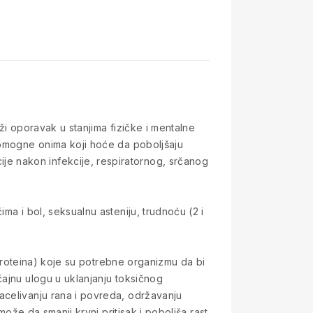
ži oporavak u stanjima fizičke i mentalne
 pomogne onima koji hoće da poboljšaju
e nakon infekcije, respiratornog, srčanog
ma i bol, seksualnu asteniju, trudnoću (2 i
k proteina) koje su potrebne organizmu da bi
čajnu ulogu u uklanjanju toksičnog
acelivanju rana i povreda, održavanju
može da smanji krvni pritisak i poboljša rast