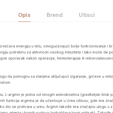
Opis
Brend
Utisci
povećava energiju u telu, omogućavajući bolje funkcionisanje i br
ergiju potrebnu za aktivnosti visokog inteziteta i tako može da
 oporavak nakon operacije, hemioterapije ili rekonvalescencij
ogu da pomognu sa stanjima uključujući izgaranje, grčeve u mišići
indrom.
inu. L-arginin je jedna od mnogih aminokiselina (graditeljski blo
ih funkcija arginina je da učestvuje u Urea ciklusu, gde ima zna
o što se pretvara u ureu. Arginin takođe ima značajnu ulogu u z
tanju arterija i krvnih sudova (poboljšava krvni pritisak). Takođe 