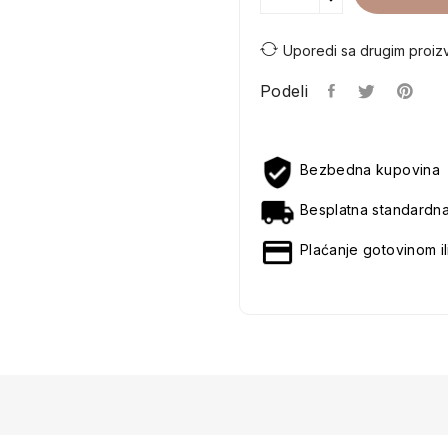
Uporedi sa drugim proiz
Podeli
Bezbedna kupovina
Besplatna standardn
Plaćanje gotovinom il