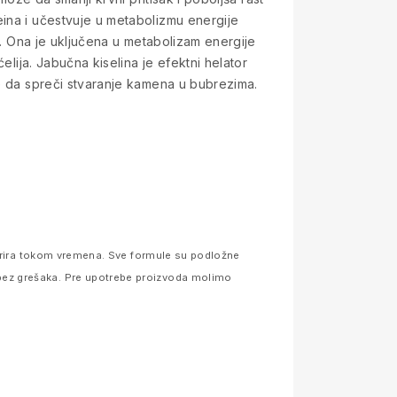
eina i učestvuje u metabolizmu energije
ju. Ona je uključena u metabolizam energije
elija. Jabučna kiselina je efektni helator
đe da spreči stvaranje kamena u bubrezima.
 varira tokom vremena. Sve formule su podložne
bez grešaka. Pre upotrebe proizvoda molimo