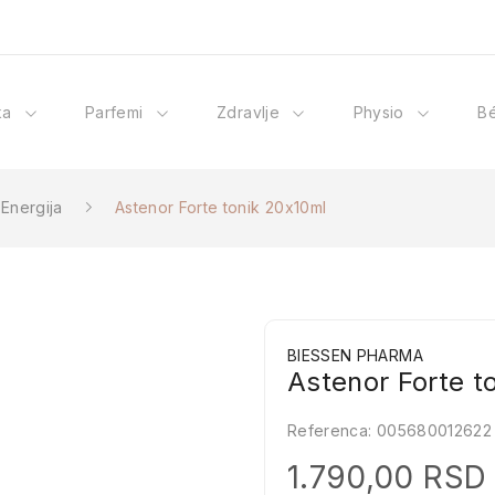
ka
Parfemi
Zdravlje
Physio
B
Energija
Astenor Forte tonik 20x10ml
BIESSEN PHARMA
Astenor Forte t
Referenca:
005680012622
1.790,00 RSD