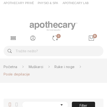
APOTHECARY PRIVÉ
PHYSIO & SPA
APOTHECARY LAB
0
0
Početna
Muškarci
Ruke i noge
Posle depilacije

Filter