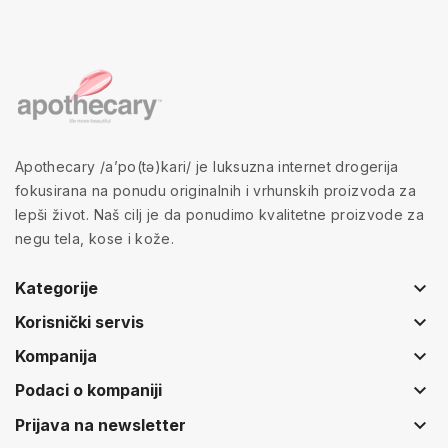
Apothecary /a’po(tə)kari/ je luksuzna internet drogerija
fokusirana na ponudu originalnih i vrhunskih proizvoda za
lepši život. Naš cilj je da ponudimo kvalitetne proizvode za
negu tela, kose i kože.
keyboard_arrow_down
Kategorije
keyboard_arrow_down
Korisnički servis
keyboard_arrow_down
Kompanija
keyboard_arrow_down
Podaci o kompaniji
keyboard_arrow_down
Prijava na newsletter