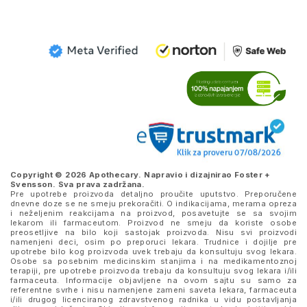
Copyright © 2026 Apothecary. Napravio i dizajnirao
Foster +
Svensson
. Sva prava zadržana.
Pre upotrebe proizvoda detaljno proučite uputstvo. Preporučene
dnevne doze se ne smeju prekoračiti. O indikacijama, merama opreza
i neželjenim reakcijama na proizvod, posavetujte se sa svojim
lekarom ili farmaceutom. Proizvod ne smeju da koriste osobe
preosetljive na bilo koji sastojak proizvoda. Nisu svi proizvodi
namenjeni deci, osim po preporuci lekara. Trudnice i dojilje pre
upotrebe bilo kog proizvoda uvek trebaju da konsultuju svog lekara.
Osobe sa posebnim medicinskim stanjima i na medikamentoznoj
terapiji, pre upotrebe proizvoda trebaju da konsultuju svog lekara i/ili
farmaceuta. Informacije objavljene na ovom sajtu su samo za
referentne svrhe i nisu namenjene zameni saveta lekara, farmaceuta
i/ili drugog licenciranog zdravstvenog radnika u vidu postavljanja