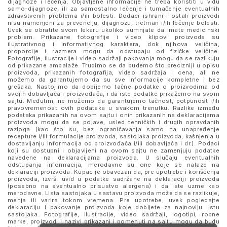
dijagnoze i lečenja. Objavljene informacije ne treba koristiti u vidu
samo-dijagnoze, ili za samostalno lečenje i tumačenje eventualnih
zdravstvenih problema i/ili bolesti. Dodaci ishrani i ostali proizvodi
nisu namenjeni za prevenciju, dijagnozu, tretman i/ili lečenje bolesti.
Uvek se obratite svom lekaru ukoliko sumnjate da imate medicinski
problem. Prikazane fotografije i video klipovi proizvoda su
ilustrativnog i informativnog karaktera, dok njihova veličina,
proporcije i razmera mogu da odstupaju od fizičke veličine.
Fotografije, ilustracije i video sadržaji pakovanja mogu da se razlikuju
od prikazane ambalaže. Trudimo se da budemo što precizniji u opisu
proizvoda, prikazanih fotografija, video sadržaja i cena, ali ne
možemo da garantujemo da su sve informacije kompletne i bez
grešaka. Nastojimo da dobijemo tačne podatke o proizvodima od
svojih dobavljača i proizvođača, i da iste podatke prikažemo na svom
sajtu. Međutim, ne možemo da garantujemo tačnost, potpunost i/ili
pravovremenost ovih podataka u svakom trenutku. Razlike između
podataka prikazanih na ovom sajtu i onih prikazanih na deklaracijama
proizvoda mogu da se pojave, usled tehničkih i drugih opravdanih
razloga (kao što su, bez ograničavanja samo na unapređenje
recepture i/ili formulacije proizvoda, sastojaka proizvoda, kašnjenja u
dostavljanju informacija od proizvođača i/ili dobavljača i dr.). Podaci
koji su dostupni i objavljeni na ovom sajtu ne zamenjuju podatke
navedene na deklaracijama proizvoda. U slučaju eventualnih
odstupanja informacija, merodavne su one koje se nalaze na
deklaraciji proizvoda. Kupac je obavezan da, pre upotrebe i korišćenja
proizvoda, izvrši uvid u podatke sadržane na deklaraciji proizvoda
(posebno na eventualno prisustvo alergena) i da iste uzme kao
merodavne. Lista sastojaka u sastavu proizvoda može da se razlikuje,
menja ili varira tokom vremena. Pre upotrebe, uvek pogledajte
deklaraciju i pakovanje proizvoda koje dobijete za najnoviju listu
sastojaka. Fotografije, ilustracije, video sadržaji, logotipi, robne
marke, proizvodi i nazivi prikazani i pomenuti na sajtu mogu da budu