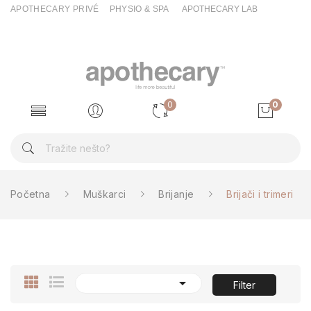
APOTHECARY PRIVÉ
PHYSIO & SPA
APOTHECARY LAB
0
0
Početna
Muškarci
Brijanje
Brijači i trimeri

Filter