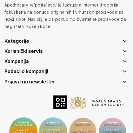
Apothecary /a’po(tə)kari/ je luksuzna internet drogerija
fokusirana na ponudu originalnih i vrhunskih proizvoda za
lepši život. Naš cilj je da ponudimo kvalitetne proizvode za
negu tela, kose i kože.
keyboard_arrow_down
Kategorije
keyboard_arrow_down
Korisnički servis
keyboard_arrow_down
Kompanija
keyboard_arrow_down
Podaci o kompaniji
keyboard_arrow_down
Prijava na newsletter