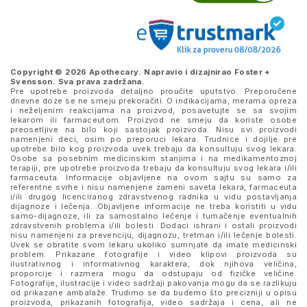
Copyright © 2026 Apothecary. Napravio i dizajnirao
Foster +
Svensson
. Sva prava zadržana.
Pre upotrebe proizvoda detaljno proučite uputstvo. Preporučene
dnevne doze se ne smeju prekoračiti. O indikacijama, merama opreza
i neželjenim reakcijama na proizvod, posavetujte se sa svojim
lekarom ili farmaceutom. Proizvod ne smeju da koriste osobe
preosetljive na bilo koji sastojak proizvoda. Nisu svi proizvodi
namenjeni deci, osim po preporuci lekara. Trudnice i dojilje pre
upotrebe bilo kog proizvoda uvek trebaju da konsultuju svog lekara.
Osobe sa posebnim medicinskim stanjima i na medikamentoznoj
terapiji, pre upotrebe proizvoda trebaju da konsultuju svog lekara i/ili
farmaceuta. Informacije objavljene na ovom sajtu su samo za
referentne svrhe i nisu namenjene zameni saveta lekara, farmaceuta
i/ili drugog licenciranog zdravstvenog radnika u vidu postavljanja
dijagnoze i lečenja. Objavljene informacije ne treba koristiti u vidu
samo-dijagnoze, ili za samostalno lečenje i tumačenje eventualnih
zdravstvenih problema i/ili bolesti. Dodaci ishrani i ostali proizvodi
nisu namenjeni za prevenciju, dijagnozu, tretman i/ili lečenje bolesti.
Uvek se obratite svom lekaru ukoliko sumnjate da imate medicinski
problem. Prikazane fotografije i video klipovi proizvoda su
ilustrativnog i informativnog karaktera, dok njihova veličina,
proporcije i razmera mogu da odstupaju od fizičke veličine.
Fotografije, ilustracije i video sadržaji pakovanja mogu da se razlikuju
od prikazane ambalaže. Trudimo se da budemo što precizniji u opisu
proizvoda, prikazanih fotografija, video sadržaja i cena, ali ne