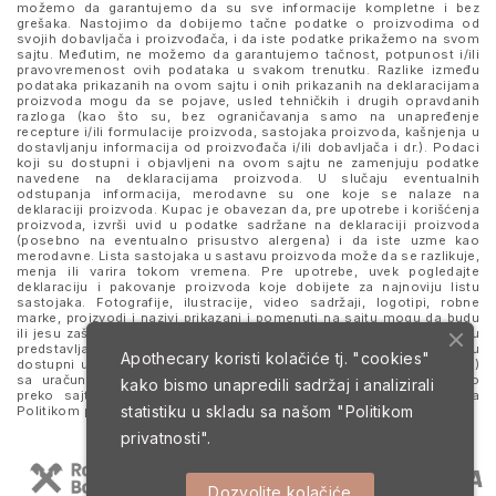
možemo da garantujemo da su sve informacije kompletne i bez
grešaka. Nastojimo da dobijemo tačne podatke o proizvodima od
svojih dobavljača i proizvođača, i da iste podatke prikažemo na svom
sajtu. Međutim, ne možemo da garantujemo tačnost, potpunost i/ili
pravovremenost ovih podataka u svakom trenutku. Razlike između
podataka prikazanih na ovom sajtu i onih prikazanih na deklaracijama
proizvoda mogu da se pojave, usled tehničkih i drugih opravdanih
razloga (kao što su, bez ograničavanja samo na unapređenje
recepture i/ili formulacije proizvoda, sastojaka proizvoda, kašnjenja u
dostavljanju informacija od proizvođača i/ili dobavljača i dr.). Podaci
koji su dostupni i objavljeni na ovom sajtu ne zamenjuju podatke
navedene na deklaracijama proizvoda. U slučaju eventualnih
odstupanja informacija, merodavne su one koje se nalaze na
deklaraciji proizvoda. Kupac je obavezan da, pre upotrebe i korišćenja
proizvoda, izvrši uvid u podatke sadržane na deklaraciji proizvoda
(posebno na eventualno prisustvo alergena) i da iste uzme kao
merodavne. Lista sastojaka u sastavu proizvoda može da se razlikuje,
menja ili varira tokom vremena. Pre upotrebe, uvek pogledajte
deklaraciju i pakovanje proizvoda koje dobijete za najnoviju listu
sastojaka. Fotografije, ilustracije, video sadržaji, logotipi, robne
marke, proizvodi i nazivi prikazani i pomenuti na sajtu mogu da budu
ili jesu zaštitni znaci njihovih kompanija. Proizvodi prikazani na sajtu
predstavljaju deo ponude za poručivanje i ne podrazumeva se da su
Apothecary koristi kolačiće tj. "cookies"
dostupni u svakom trenutku. Sve cene su izražene u dinarima (RSD)
sa uračunatim PDV-om, dok je poručivanje omogućeno isključivo
kako bismo unapredili sadržaj i analizirali
preko sajta. Nastavkom i upotrebom ovog sajta slažete se sa
statistiku u skladu sa našom
"Politikom
Politikom privatnosti
i
Uslovima korišćenja i prodaje
.
privatnosti".
Dozvolite kolačiće