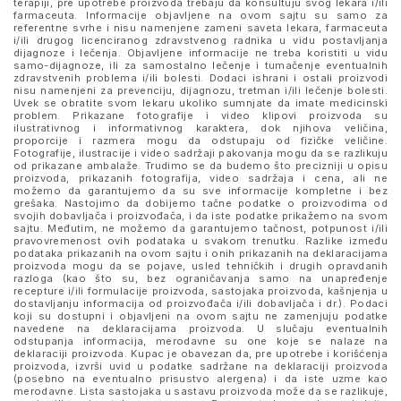
terapiji, pre upotrebe proizvoda trebaju da konsultuju svog lekara i/ili
farmaceuta. Informacije objavljene na ovom sajtu su samo za
referentne svrhe i nisu namenjene zameni saveta lekara, farmaceuta
i/ili drugog licenciranog zdravstvenog radnika u vidu postavljanja
dijagnoze i lečenja. Objavljene informacije ne treba koristiti u vidu
samo-dijagnoze, ili za samostalno lečenje i tumačenje eventualnih
zdravstvenih problema i/ili bolesti. Dodaci ishrani i ostali proizvodi
nisu namenjeni za prevenciju, dijagnozu, tretman i/ili lečenje bolesti.
Uvek se obratite svom lekaru ukoliko sumnjate da imate medicinski
problem. Prikazane fotografije i video klipovi proizvoda su
ilustrativnog i informativnog karaktera, dok njihova veličina,
proporcije i razmera mogu da odstupaju od fizičke veličine.
Fotografije, ilustracije i video sadržaji pakovanja mogu da se razlikuju
od prikazane ambalaže. Trudimo se da budemo što precizniji u opisu
proizvoda, prikazanih fotografija, video sadržaja i cena, ali ne
možemo da garantujemo da su sve informacije kompletne i bez
grešaka. Nastojimo da dobijemo tačne podatke o proizvodima od
svojih dobavljača i proizvođača, i da iste podatke prikažemo na svom
sajtu. Međutim, ne možemo da garantujemo tačnost, potpunost i/ili
pravovremenost ovih podataka u svakom trenutku. Razlike između
podataka prikazanih na ovom sajtu i onih prikazanih na deklaracijama
proizvoda mogu da se pojave, usled tehničkih i drugih opravdanih
razloga (kao što su, bez ograničavanja samo na unapređenje
recepture i/ili formulacije proizvoda, sastojaka proizvoda, kašnjenja u
dostavljanju informacija od proizvođača i/ili dobavljača i dr.). Podaci
koji su dostupni i objavljeni na ovom sajtu ne zamenjuju podatke
navedene na deklaracijama proizvoda. U slučaju eventualnih
odstupanja informacija, merodavne su one koje se nalaze na
deklaraciji proizvoda. Kupac je obavezan da, pre upotrebe i korišćenja
proizvoda, izvrši uvid u podatke sadržane na deklaraciji proizvoda
(posebno na eventualno prisustvo alergena) i da iste uzme kao
merodavne. Lista sastojaka u sastavu proizvoda može da se razlikuje,