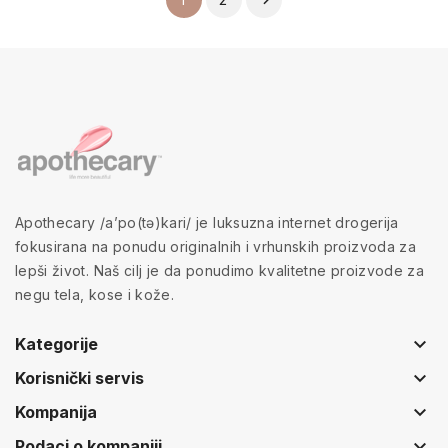

Apothecary /a’po(tə)kari/ je luksuzna internet drogerija
fokusirana na ponudu originalnih i vrhunskih proizvoda za
lepši život. Naš cilj je da ponudimo kvalitetne proizvode za
negu tela, kose i kože.
keyboard_arrow_down
Kategorije
keyboard_arrow_down
Korisnički servis
keyboard_arrow_down
Kompanija
keyboard_arrow_down
Podaci o kompaniji