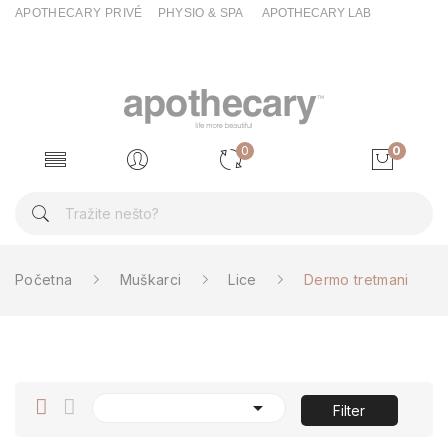
APOTHECARY PRIVÉ
PHYSIO & SPA
APOTHECARY LAB
0
0
Početna
Muškarci
Lice
Dermo tretmani

Filter