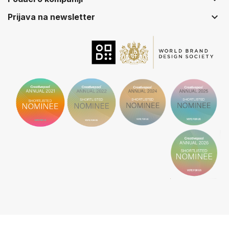
keyboard_arrow_down
Prijava na newsletter