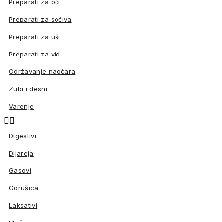
Preparati za oči
Preparati za sočiva
Preparati za uši
Preparati za vid
Održavanje naočara
Zubi i desni
Varenje


Digestivi
Dijareja
Gasovi
Gorušica
Laksativi