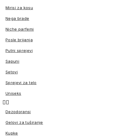
Mirisi za kosu
Nega brade
Niche parfemi
Posle brijanja
Putni sprejevi
Sapuni
Setovi
Sprejevi za telo
Uniseks


Dezodoransi
Gelovi za tuširanje
Kupke