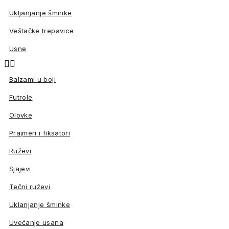
Ukljanjanje šminke
Veštačke trepavice
Usne


Balzami u boji
Futrole
Olovke
Prajmeri i fiksatori
Ruževi
Sjajevi
Tečni ruževi
Uklanjanje šminke
Uvećanje usana