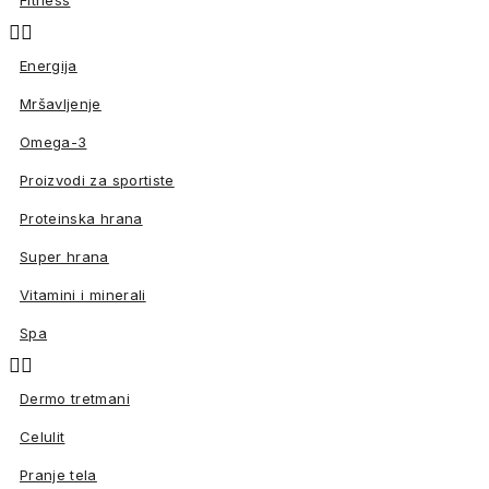
Fitness


Energija
Mršavljenje
Omega-3
Proizvodi za sportiste
Proteinska hrana
Super hrana
Vitamini i minerali
Spa


Dermo tretmani
Celulit
Pranje tela