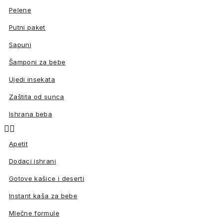
Pelene
Putni paket
Sapuni
Šamponi za bebe
Ujedi insekata
Zaštita od sunca
Ishrana beba


Apetit
Dodaci ishrani
Gotove kašice i deserti
Instant kaša za bebe
Mlečne formule