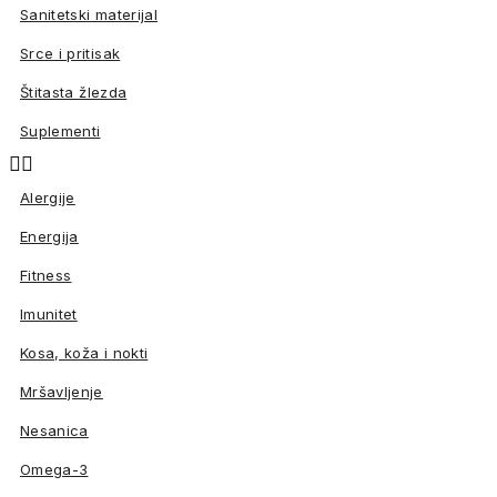
Sanitetski materijal
Srce i pritisak
Štitasta žlezda
Suplementi


Alergije
Energija
Fitness
Imunitet
Kosa, koža i nokti
Mršavljenje
Nesanica
Omega-3