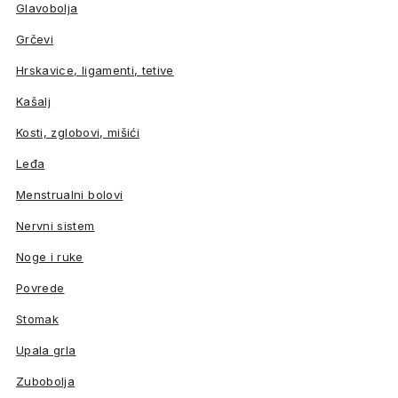
Glavobolja
Grčevi
Hrskavice, ligamenti, tetive
Kašalj
Kosti, zglobovi, mišići
Leđa
Menstrualni bolovi
Nervni sistem
Noge i ruke
Povrede
Stomak
Upala grla
Zubobolja