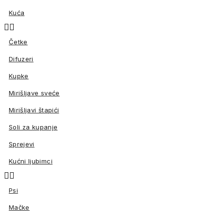
Kuća


Četke
Difuzeri
Kupke
Mirišljave sveće
Mirišljavi štapići
Soli za kupanje
Sprejevi
Kućni ljubimci


Psi
Mačke