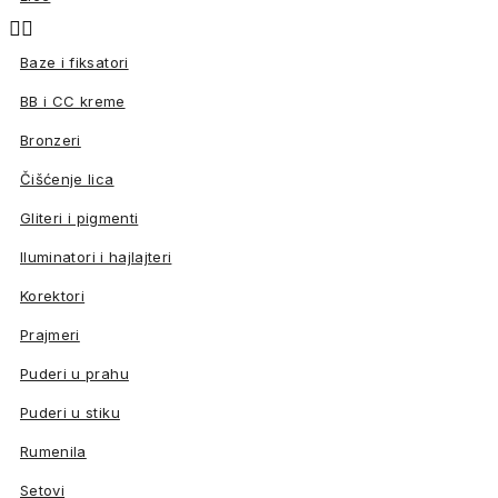


Baze i fiksatori
BB i CC kreme
Bronzeri
Čišćenje lica
Gliteri i pigmenti
Iluminatori i hajlajteri
Korektori
Prajmeri
Puderi u prahu
Puderi u stiku
Rumenila
Setovi