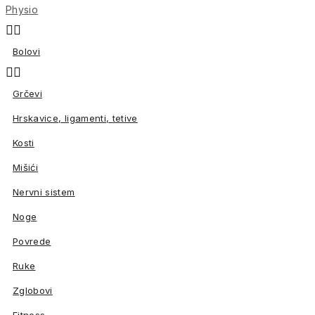
Physio


Bolovi


Grčevi
Hrskavice, ligamenti, tetive
Kosti
Mišići
Nervni sistem
Noge
Povrede
Ruke
Zglobovi