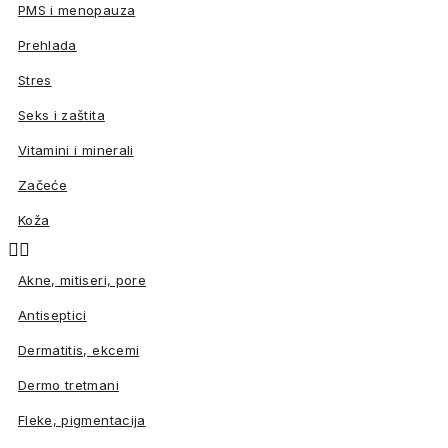
PMS i menopauza
Prehlada
Stres
Seks i zaštita
Vitamini i minerali
Začeće
Koža


Akne, mitiseri, pore
Antiseptici
Dermatitis, ekcemi
Dermo tretmani
Fleke, pigmentacija