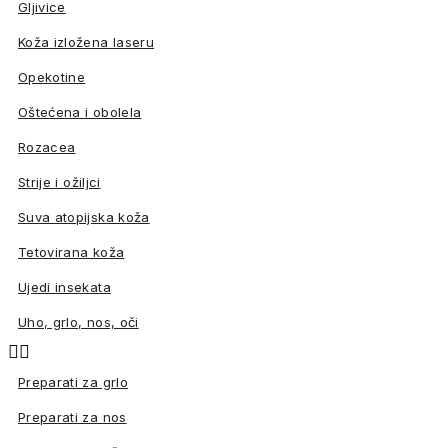
Gljivice
Koža izložena laseru
Opekotine
Oštećena i obolela
Rozacea
Strije i ožiljci
Suva atopijska koža
Tetovirana koža
Ujedi insekata
Uho, grlo, nos, oči


Preparati za grlo
Preparati za nos