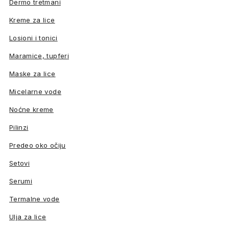
Dermo tretmani
Kreme za lice
Losioni i tonici
Maramice, tupferi
Maske za lice
Micelarne vode
Noćne kreme
Pilinzi
Predeo oko očiju
Setovi
Serumi
Termalne vode
Ulja za lice