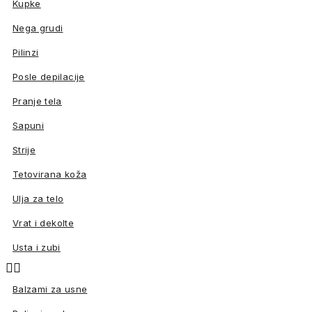
Kupke
Nega grudi
Pilinzi
Posle depilacije
Pranje tela
Sapuni
Strije
Tetovirana koža
Ulja za telo
Vrat i dekolte
Usta i zubi


Balzami za usne