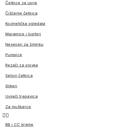
Četkice za usne
Čišćenje četkica
Kozmetička ogledala
Maramice i tupferi
Neseseri za šminku
Pumpice
Rezači za olovke
Setovi četkica
Stikeri
Uvijači trepavica
Za muškarce


BB i CC kreme