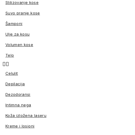
Stilizovanje kose
Suvo pranje kose
Šamponi
Ulje za kosu
Volumen kose
Telo


Celulit
Depilacija
Dezodoransi
Intimna nega
Koža izložena laseru
Kreme i losioni