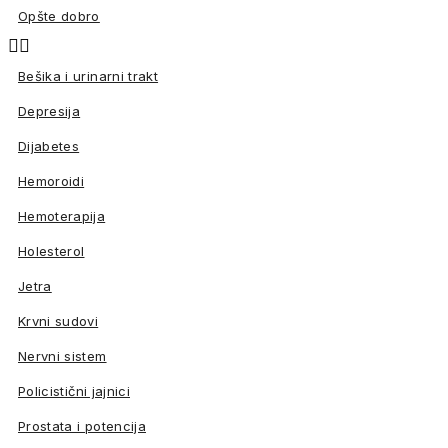
Opšte dobro


Bešika i urinarni trakt
Depresija
Dijabetes
Hemoroidi
Hemoterapija
Holesterol
Jetra
Krvni sudovi
Nervni sistem
Policistični jajnici
Prostata i potencija