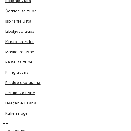
Beljenje zuba
Četkice za zube
Ispiranje usta
Izbeljivači zuba
Konac za zube
Maske za usne
Paste za zube
Piling usana
Predeo oko usana
Serumi za usne
Uvećanje usana
Ruke i noge


Antiseptici