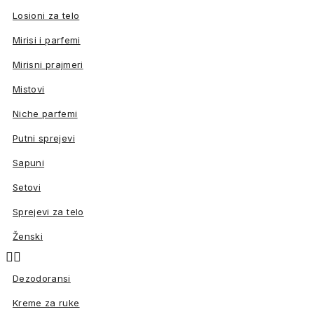
Losioni za telo
Mirisi i parfemi
Mirisni prajmeri
Mistovi
Niche parfemi
Putni sprejevi
Sapuni
Setovi
Sprejevi za telo
Ženski


Dezodoransi
Kreme za ruke