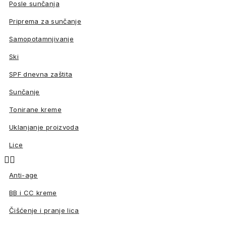
Posle sunčanja
Priprema za sunčanje
Samopotamnjivanje
Ski
SPF dnevna zaštita
Sunčanje
Tonirane kreme
Uklanjanje proizvoda
Lice


Anti-age
BB i CC kreme
Čišćenje i pranje lica