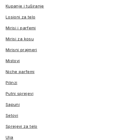
Kupanje i tuširanje
Losioni za telo
Mirisi i parfemi
Mirisi za kosu
Mirisni prajmeri
Mistovi
Niche parfemi
Pilinzi
Putni sprejevi
Sapuni
Setovi
Sprejevi za telo
Ulja