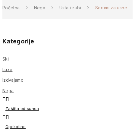
Početna
Nega
Usta i zubi
Serumi za usne
Kategorije
Ski
Luxe
Izdvajamo
Nega


Zaštita od sunca


Opekotine