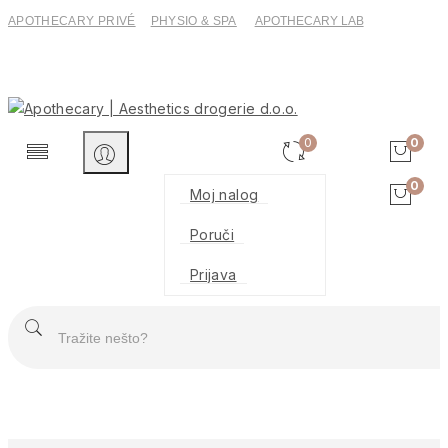
APOTHECARY PRIVÉ
PHYSIO & SPA
APOTHECARY LAB
0
0
0
Moj nalog
Poruči
Prijava