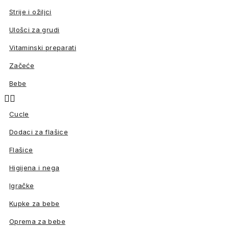
Strije i ožiljci
Ulošci za grudi
Vitaminski preparati
Začeće
Bebe


Cucle
Dodaci za flašice
Flašice
Higijena i nega
Igračke
Kupke za bebe
Oprema za bebe