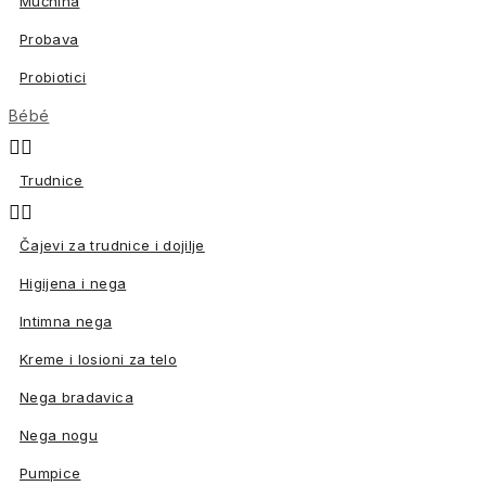
Mučnina
Probava
Probiotici
Bébé


Trudnice


Čajevi za trudnice i dojilje
Higijena i nega
Intimna nega
Kreme i losioni za telo
Nega bradavica
Nega nogu
Pumpice