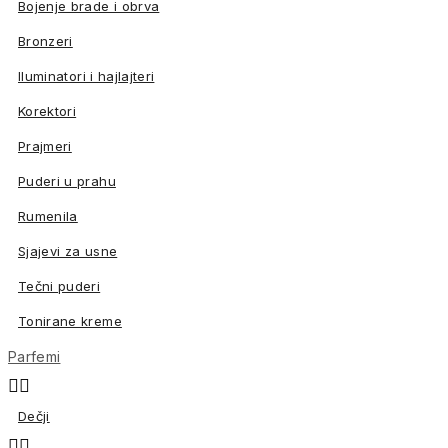
Bojenje brade i obrva
Bronzeri
Iluminatori i hajlajteri
Korektori
Prajmeri
Puderi u prahu
Rumenila
Sjajevi za usne
Tečni puderi
Tonirane kreme
Parfemi


Dečji

