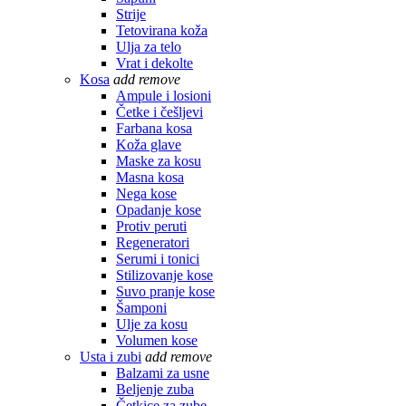
Strije
Tetovirana koža
Ulja za telo
Vrat i dekolte
Kosa
add
remove
Ampule i losioni
Četke i češljevi
Farbana kosa
Koža glave
Maske za kosu
Masna kosa
Nega kose
Opadanje kose
Protiv peruti
Regeneratori
Serumi i tonici
Stilizovanje kose
Suvo pranje kose
Šamponi
Ulje za kosu
Volumen kose
Usta i zubi
add
remove
Balzami za usne
Beljenje zuba
Četkice za zube