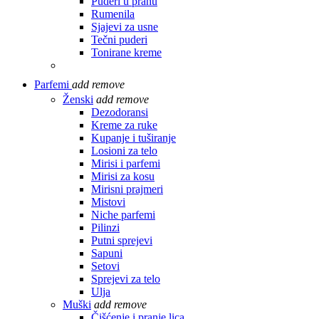
Puderi u prahu
Rumenila
Sjajevi za usne
Tečni puderi
Tonirane kreme
Parfemi
add
remove
Ženski
add
remove
Dezodoransi
Kreme za ruke
Kupanje i tuširanje
Losioni za telo
Mirisi i parfemi
Mirisi za kosu
Mirisni prajmeri
Mistovi
Niche parfemi
Pilinzi
Putni sprejevi
Sapuni
Setovi
Sprejevi za telo
Ulja
Muški
add
remove
Čišćenje i pranje lica