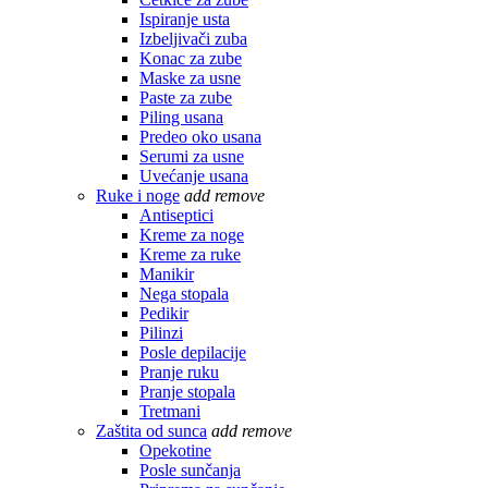
Ispiranje usta
Izbeljivači zuba
Konac za zube
Maske za usne
Paste za zube
Piling usana
Predeo oko usana
Serumi za usne
Uvećanje usana
Ruke i noge
add
remove
Antiseptici
Kreme za noge
Kreme za ruke
Manikir
Nega stopala
Pedikir
Pilinzi
Posle depilacije
Pranje ruku
Pranje stopala
Tretmani
Zaštita od sunca
add
remove
Opekotine
Posle sunčanja