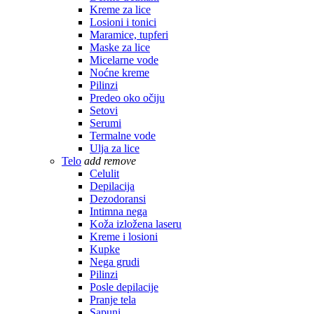
Kreme za lice
Losioni i tonici
Maramice, tupferi
Maske za lice
Micelarne vode
Noćne kreme
Pilinzi
Predeo oko očiju
Setovi
Serumi
Termalne vode
Ulja za lice
Telo
add
remove
Celulit
Depilacija
Dezodoransi
Intimna nega
Koža izložena laseru
Kreme i losioni
Kupke
Nega grudi
Pilinzi
Posle depilacije
Pranje tela
Sapuni