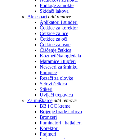
Podloge za nokte
Skidači lakova
Aksesoari
add
remove
Aplikatori i sunđeri
Četkice za korektor
Četkice za lice
Četkice za oči
Četkice za usne
Čišćenje četkica
Kozmetička ogledala
Maramice i tupferi
Neseseri za šminku
Pumpice
Rezači za olovke
Setovi četkica
Stikeri
Uvijači trepavica
Za muškarce
add
remove
BB i CC kreme
Bojenje brade i obrva
Bronzeri
Iluminatori i hajlajteri
Korektori
Prajmeri