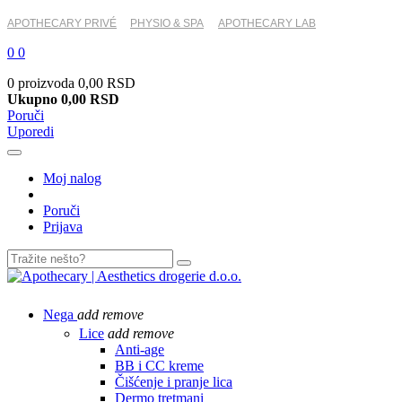
APOTHECARY PRIVÉ
PHYSIO & SPA
APOTHECARY LAB
0
0
0 proizvoda
0,00 RSD
Ukupno
0,00 RSD
Poruči
Uporedi
Moj nalog
Poruči
Prijava
Nega
add
remove
Lice
add
remove
Anti-age
BB i CC kreme
Čišćenje i pranje lica
Dermo tretmani