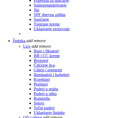
Priprema za sunčanje
Samopotamnjivanje
Ski
SPF dnevna zaštita
Sunčanje
Tonirane kreme
Uklanjanje proizvoda
Šminka
add
remove
Lice
add
remove
Baze i fiksatori
BB i CC kreme
Bronzeri
Čišćenje lica
Gliteri i pigmenti
Iluminatori i hajlajteri
Korektori
Prajmeri
Puderi u prahu
Puderi u stiku
Rumenila
Setovi
Tečni puderi
Uklanjanje šminke
Oči i obrve
add
remove