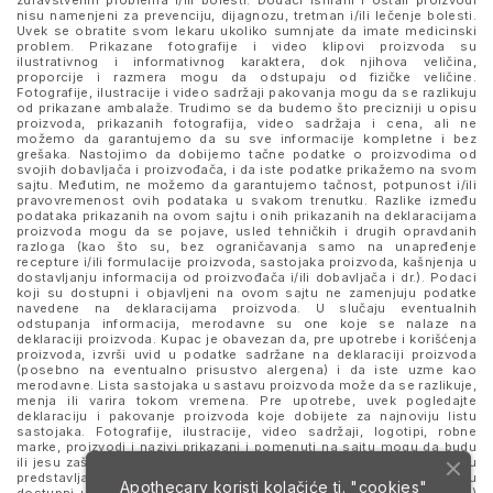
zdravstvenih problema i/ili bolesti. Dodaci ishrani i ostali proizvodi
nisu namenjeni za prevenciju, dijagnozu, tretman i/ili lečenje bolesti.
Uvek se obratite svom lekaru ukoliko sumnjate da imate medicinski
problem. Prikazane fotografije i video klipovi proizvoda su
ilustrativnog i informativnog karaktera, dok njihova veličina,
proporcije i razmera mogu da odstupaju od fizičke veličine.
Fotografije, ilustracije i video sadržaji pakovanja mogu da se razlikuju
od prikazane ambalaže. Trudimo se da budemo što precizniji u opisu
proizvoda, prikazanih fotografija, video sadržaja i cena, ali ne
možemo da garantujemo da su sve informacije kompletne i bez
grešaka. Nastojimo da dobijemo tačne podatke o proizvodima od
svojih dobavljača i proizvođača, i da iste podatke prikažemo na svom
sajtu. Međutim, ne možemo da garantujemo tačnost, potpunost i/ili
pravovremenost ovih podataka u svakom trenutku. Razlike između
podataka prikazanih na ovom sajtu i onih prikazanih na deklaracijama
proizvoda mogu da se pojave, usled tehničkih i drugih opravdanih
razloga (kao što su, bez ograničavanja samo na unapređenje
recepture i/ili formulacije proizvoda, sastojaka proizvoda, kašnjenja u
dostavljanju informacija od proizvođača i/ili dobavljača i dr.). Podaci
koji su dostupni i objavljeni na ovom sajtu ne zamenjuju podatke
navedene na deklaracijama proizvoda. U slučaju eventualnih
odstupanja informacija, merodavne su one koje se nalaze na
deklaraciji proizvoda. Kupac je obavezan da, pre upotrebe i korišćenja
proizvoda, izvrši uvid u podatke sadržane na deklaraciji proizvoda
(posebno na eventualno prisustvo alergena) i da iste uzme kao
merodavne. Lista sastojaka u sastavu proizvoda može da se razlikuje,
menja ili varira tokom vremena. Pre upotrebe, uvek pogledajte
deklaraciju i pakovanje proizvoda koje dobijete za najnoviju listu
sastojaka. Fotografije, ilustracije, video sadržaji, logotipi, robne
marke, proizvodi i nazivi prikazani i pomenuti na sajtu mogu da budu
ili jesu zaštitni znaci njihovih kompanija. Proizvodi prikazani na sajtu
predstavljaju deo ponude za poručivanje i ne podrazumeva se da su
Apothecary koristi kolačiće tj. "cookies"