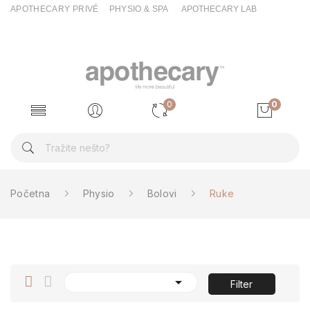
APOTHECARY PRIVÉ
PHYSIO & SPA
APOTHECARY LAB
0
0
Početna
Physio
Bolovi
Ruke

Filter