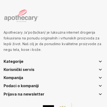
Apothecary /a’po(tə)kari/ je luksuzna internet drogerija
fokusirana na ponudu originalnih i vrhunskih proizvoda za
lepši život. Naš cilj je da ponudimo kvalitetne proizvode za
negu tela, kose i kože.
keyboard_arrow_down
Kategorije
keyboard_arrow_down
Korisnički servis
keyboard_arrow_down
Kompanija
keyboard_arrow_down
Podaci o kompaniji
keyboard_arrow_down
Prijava na newsletter