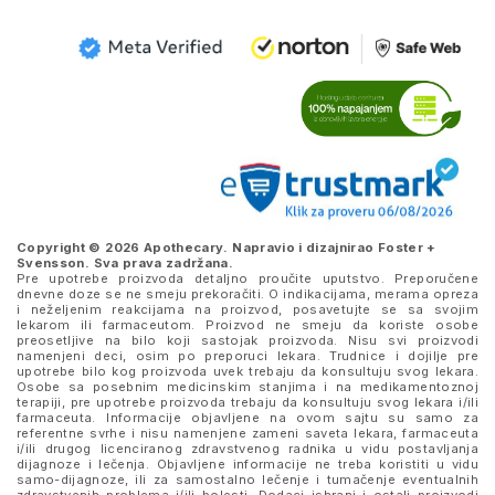
Copyright © 2026 Apothecary. Napravio i dizajnirao
Foster +
Svensson
. Sva prava zadržana.
Pre upotrebe proizvoda detaljno proučite uputstvo. Preporučene
dnevne doze se ne smeju prekoračiti. O indikacijama, merama opreza
i neželjenim reakcijama na proizvod, posavetujte se sa svojim
lekarom ili farmaceutom. Proizvod ne smeju da koriste osobe
preosetljive na bilo koji sastojak proizvoda. Nisu svi proizvodi
namenjeni deci, osim po preporuci lekara. Trudnice i dojilje pre
upotrebe bilo kog proizvoda uvek trebaju da konsultuju svog lekara.
Osobe sa posebnim medicinskim stanjima i na medikamentoznoj
terapiji, pre upotrebe proizvoda trebaju da konsultuju svog lekara i/ili
farmaceuta. Informacije objavljene na ovom sajtu su samo za
referentne svrhe i nisu namenjene zameni saveta lekara, farmaceuta
i/ili drugog licenciranog zdravstvenog radnika u vidu postavljanja
dijagnoze i lečenja. Objavljene informacije ne treba koristiti u vidu
samo-dijagnoze, ili za samostalno lečenje i tumačenje eventualnih