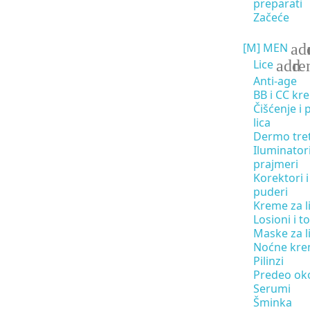
preparati
Začeće
ad
[M]
MEN
add
re
Lice
Anti-age
BB i CC kr
Čišćenje i 
lica
Dermo tre
Iluminatori
prajmeri
Korektori i
puderi
Kreme za l
Losioni i to
Maske za l
Noćne kr
Pilinzi
Predeo oko
Serumi
Šminka