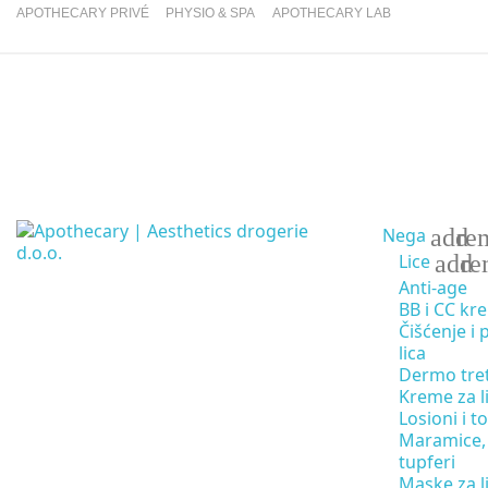
APOTHECARY PRIVÉ
PHYSIO & SPA
APOTHECARY LAB
add
re
Nega
add
re
Lice
Anti-age
BB i CC kr
Čišćenje i 
lica
Dermo tre
Kreme za l
Losioni i to
Maramice,
tupferi
Maske za l