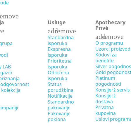
vode
d
remove
ja
Usluge
Apothecary
Privé
ve
add
remove
add
remove
Standardna
O programu
 grupa
isporuka
Uzorci proizvod
Ekspresna
Kôdovi za
vodi
isporuka
benefite
Prioritetna
Silver pogodnos
y LAB
isporuka
Gold pogodnost
gazin
Odložena
Platinum
priznanja
isporuka
pogodnosti
 odgovornost
Status
Konsijerž servis
kolekcija
porudžbina
Konsijerž
Notifikacije
dostava
Standardno
Privatna
ompaniji
pakovanje
kupovina
Pakovanje
Uslovi program
poklona