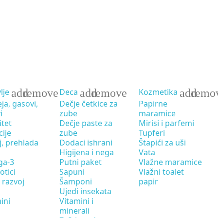
add
remove
add
remove
add
remo
lje
Deca
Kozmetika
eja, gasovi,
Dečje četkice za
Papirne
i
zube
maramice
tet
Dečje paste za
Mirisi i parfemi
cije
zube
Tupferi
j, prehlada
Dodaci ishrani
Štapići za uši
Higijena i nega
Vata
a-3
Putni paket
Vlažne maramice
otici
Sapuni
Vlažni toalet
i razvoj
Šamponi
papir
Ujedi insekata
ini
Vitamini i
minerali