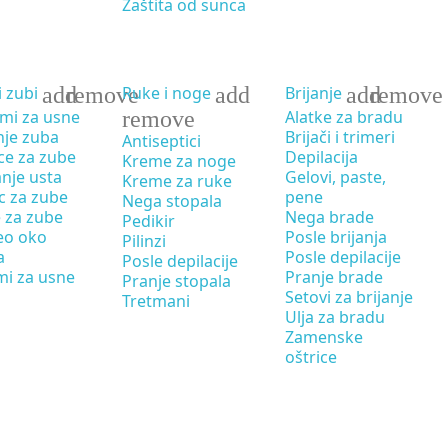
Zaštita od sunca
add
remove
add
add
remove
i zubi
Ruke i noge
Brijanje
mi za usne
remove
Alatke za bradu
nje zuba
Brijači i trimeri
Antiseptici
ce za zube
Depilacija
Kreme za noge
anje usta
Gelovi, paste,
Kreme za ruke
c za zube
pene
Nega stopala
 za zube
Nega brade
Pedikir
eo oko
Posle brijanja
Pilinzi
a
Posle depilacije
Posle depilacije
mi za usne
Pranje brade
Pranje stopala
Setovi za brijanje
Tretmani
Ulja za bradu
Zamenske
oštrice