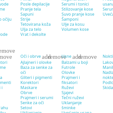
 vode
Posle depilacije
Serumi i tonici
usan
eme
Pranje tela
Stilizovanje kose
Seru
Sapuni
Suvo pranje kose
Uveć
 očiju
Strije
Šamponi
Tetovirana koža
Ulje za kosu
Ulja za telo
Volumen kose
vode
Vrat i dekolte
emove
move
add
remove
add
remove
Oči i obrve
Usne
Nokti
atori
Ajlajneri i olovke
Balzami u boji
Lakov
eme
Baza za senke za
Futrole
Mani
oči
Olovke
Nadla
ca
Gliteri i pigmenti
Prajmeri i
nokt
igmenti
Korektori
fiksatori
Podl
 i
Maskare
Ruževi
Skida
Obrve
Sjajevi
Prajmeri i serumi
Tečni ruževi
Senke za oči
Uklanjanje
rahu
Setovi
šminke
tiku
Ukljanjanje
Uvećanje usana