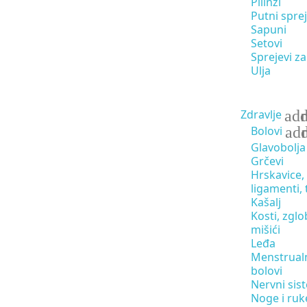
Pilinzi
Putni sprej
Sapuni
Setovi
Sprejevi za
Ulja
ad
Zdravlje
ad
Bolovi
Glavobolja
Grčevi
Hrskavice,
ligamenti, 
Kašalj
Kosti, zglo
mišići
Leđa
Menstrual
bolovi
Nervni sis
Noge i ruk