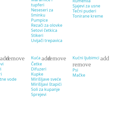
Rumenila
tupferi
Sjajevi za usne
Neseseri za
Tečni puderi
šminku
Tonirane kreme
Pumpice
Rezači za olovke
Setovi četkica
Stikeri
Uvijači trepavica
add
remove
add
remove
add
Kuća
Kućni ljubimci
vi
Četke
remove
i
Difuzeri
Psi
ri
Kupke
Mačke
tne vode
Mirišljave sveće
Mirišljavi štapići
Soli za kupanje
Sprejevi