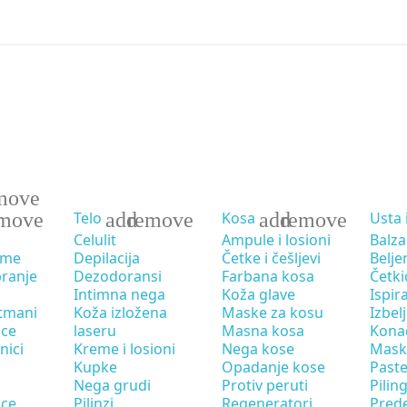
move
move
add
remove
add
remove
Telo
Kosa
Usta 
Celulit
Ampule i losioni
Balza
eme
Depilacija
Četke i češljevi
Belje
pranje
Dezodoransi
Farbana kosa
Četki
Intimna nega
Koža glave
Ispir
tmani
Koža izložena
Maske za kosu
Izbel
ice
laseru
Masna kosa
Kona
nici
Kreme i losioni
Nega kose
Mask
Kupke
Opadanje kose
Paste
Nega grudi
Protiv peruti
Pilin
ice
Pilinzi
Regeneratori
Pred