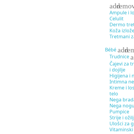
add
remo
Ampule i l
Celulit
Dermo tre
Koža izlož
Tretmani z
add
re
Bébé
a
Trudnice
Čajevi za t
i dojilje
Higijena i
Intimna n
Kreme i los
telo
Nega brad
Nega nog
Pumpice
Strije i ožilj
Ulošci za 
Vitaminski