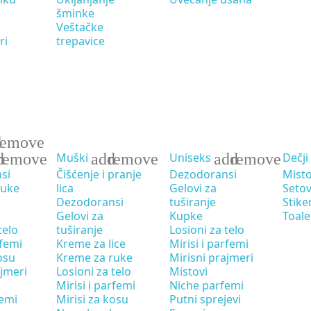
šminke
Veštačke
ri
trepavice
d
remove
d
remove
add
remove
add
remove
Muški
Uniseks
Dečji
si
Čišćenje i pranje
Dezodoransi
Misto
ruke
lica
Gelovi za
Setov
Dezodoransi
tuširanje
Stike
Gelovi za
Kupke
Toale
telo
tuširanje
Losioni za telo
rfemi
Kreme za lice
Mirisi i parfemi
osu
Kreme za ruke
Mirisni prajmeri
ajmeri
Losioni za telo
Mistovi
Mirisi i parfemi
Niche parfemi
femi
Mirisi za kosu
Putni sprejevi