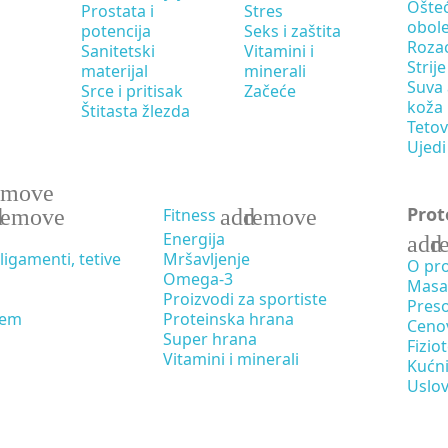
Ošteć
Prostata i
Stres
obole
potencija
Seks i zaštita
Roza
Sanitetski
Vitamini i
Strije 
materijal
minerali
Suva 
Srce i pritisak
Začeće
koža
Štitasta žlezda
Tetov
Ujedi
emove
Prot
d
remove
add
remove
Fitness
Energija
add
r
ligamenti, tetive
Mršavljenje
O pr
Omega-3
Masa
Proizvodi za sportiste
Preso
tem
Proteinska hrana
Ceno
Super hrana
Fizio
Vitamini i minerali
Kućni
Uslo