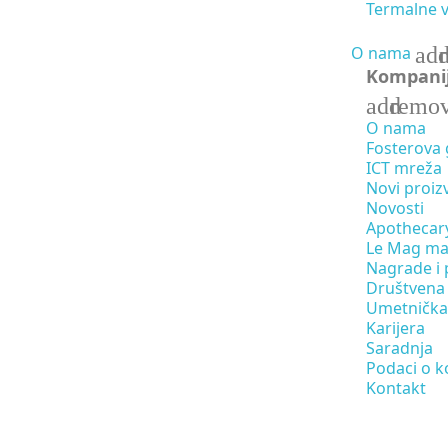
Termalne 
ad
O nama
Kompani
add
remo
O nama
Fosterova
ICT mreža
Novi proiz
Novosti
Apothecar
Le Mag ma
Nagrade i 
Društvena
Umetnička 
Karijera
Saradnja
Podaci o k
Kontakt