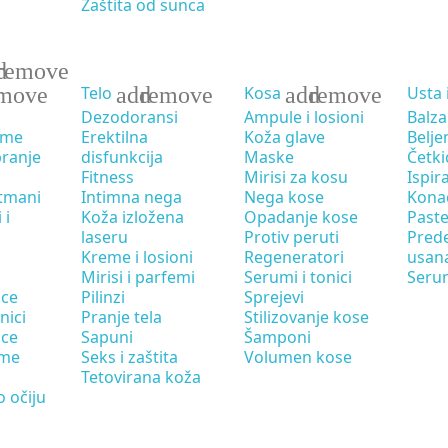
Zaštita od sunca
d
remove
move
add
remove
add
remove
Telo
Kosa
Usta 
Dezodoransi
Ampule i losioni
Balza
eme
Erektilna
Koža glave
Belje
pranje
disfunkcija
Maske
Četki
Fitness
Mirisi za kosu
Ispir
tmani
Intimna nega
Nega kose
Kona
 i
Koža izložena
Opadanje kose
Paste
laseru
Protiv peruti
Pred
Kreme i losioni
Regeneratori
usan
Mirisi i parfemi
Serumi i tonici
Seru
ice
Pilinzi
Sprejevi
nici
Pranje tela
Stilizovanje kose
ice
Sapuni
Šamponi
eme
Seks i zaštita
Volumen kose
Tetovirana koža
 očiju