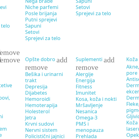
Nega brade
Sapuni
evi
Niche parfemi
Setovi
Posle brijanja
Sprejevi za telo
Putni sprejevi
 telo
Sapuni
Setovi
Sprejevi za telo
d
remove
d
remove
add
add
Opšte dobro
Suplementi
Koža
remove
remove
Akne,
pore
Bešika i urinarni
Alergije
Antis
trakt
Energija
tetive
Derma
Depresija
Fitness
ekce
Dijabetes
Imunitet
bovi,
Derm
Hemoroidi
Kosa, koža i nokti
Fleke
Hemoterapija
Mršavljenje
pigme
Holesterol
Nesanica
ni
Gljivi
Jetra
Omega-3
Koža 
Krvni sudovi
PMS i
tem
laser
Nervni sistem
menopauza
e
Opek
Policistični jajnici
Prehlada