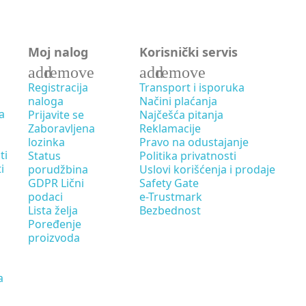
Moj nalog
Korisnički servis
add
remove
add
remove
Registracija
Transport i isporuka
naloga
Načini plaćanja
a
Prijavite se
Najčešća pitanja
Zaboravljena
Reklamacije
lozinka
Pravo na odustajanje
ti
Status
Politika privatnosti
i
porudžbina
Uslovi korišćenja i prodaje
GDPR Lični
Safety Gate
podaci
e-Trustmark
Lista želja
Bezbednost
Poređenje
proizvoda
a