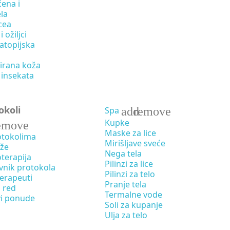
ena i
la
cea
i ožiljci
atopijska
irana koža
 insekata
okoli
add
remove
Spa
Kupke
emove
Maske za lice
otokolima
Mirišljave sveće
že
Nega tela
terapija
Pilinzi za lice
vnik protokola
Pilinzi za telo
terapeuti
Pranje tela
 red
Termalne vode
vi ponude
Soli za kupanje
Ulja za telo