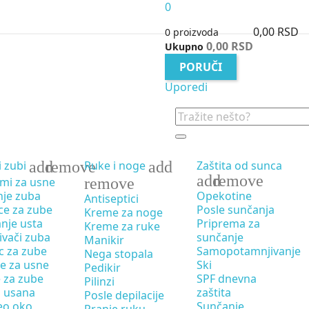
0
0,00 RSD
0 proizvoda
0,00 RSD
Ukupno
PORUČI
Uporedi
add
remove
add
Zaštita od sunca
i zubi
Ruke i noge
add
remove
mi za usne
remove
nje zuba
Opekotine
Antiseptici
ce za zube
Posle sunčanja
Kreme za noge
anje usta
Priprema za
Kreme za ruke
jivači zuba
sunčanje
Manikir
c za zube
Samopotamnjivanje
Nega stopala
e za usne
Ski
Pedikir
 za zube
SPF dnevna
Pilinzi
g usana
zaštita
Posle depilacije
eo oko
Sunčanje
Pranje ruku