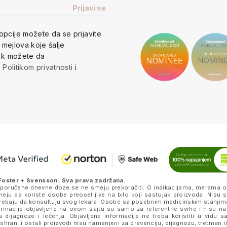
opcije
možete da se prijavite
h mejlova koje šalje
vek možete da
a
Politikom privatnosti
i
Foster + Svensson
. Sva prava zadržana.
eporučene dnevne doze se ne smeju prekoračiti. O indikacijama, merama o
ju da koriste osobe preosetljive na bilo koji sastojak proizvoda. Nisu s
k trebaju da konsultuju svog lekara. Osobe sa posebnim medicinskim stanjim
nformacije objavljene na ovom sajtu su samo za referentne svrhe i nisu n
a dijagnoze i lečenja. Objavljene informacije ne treba koristiti u vidu 
ishrani i ostali proizvodi nisu namenjeni za prevenciju, dijagnozu, tretman i/