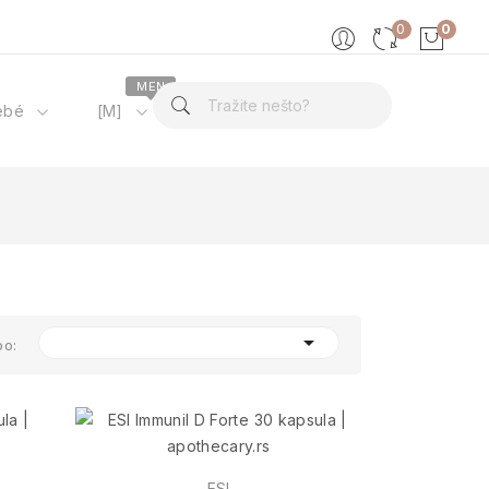
0
0
MEN
ébé
[M]
O nama

po:
ESI