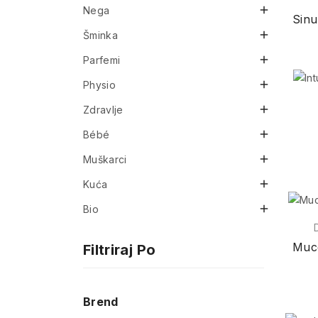

Nega

Šminka

Parfemi

Physio

Zdravlje

Bébé

Muškarci

Kuća

Bio
Filtriraj Po
Brend