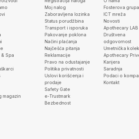
roizvodi
Registracija naloga
O nama
jamo
Moj nalog
Fosterova grup
ovi
Zaboravljena lozinka
ICT mreža
Status porudžbina
Novosti
Transport i isporuka
Apothecary LAB
a
Pakovanje poklona
Društvena
i
Načini plaćanja
odgovornost
je
Najčešća pitanja
Umetnička kolek
 & Spa
Reklamacije
Apothecary Priv
Pravo na odustajanje
Karijera
škarci
Politika privatnosti
Saradnja
s
Uslovi korišćenja i
Podaci o kompan
prodaje
Kontakt
Safety Gate
g magazin
e-Trustmark
Bezbednost