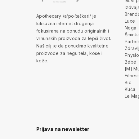
Novi p
Izdva
Brend
Apothecary /a’po(tə)kari/ je
Luxe
luksuzna internet drogerija
Nega
fokusirana na ponudu originalnih i
Šmink
vrhunskih proizvoda za lepši život.
Parfem
Naš cilj je da ponudimo kvalitetne
Zdravl
proizvode za negu tela, kose i
Physio
kože.
Bébé
[M] Mu
Fitnes
Bio
Kuća
Le Ma
Prijava na newsletter