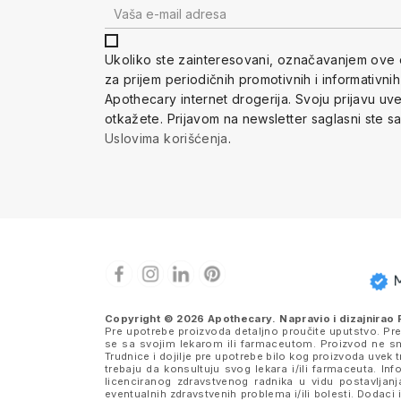
Ukoliko ste zainteresovani, ozna
čavanjem ove 
za prijem periodi
čnih promotivnih i informativni
Apothecary internet drogerija. Svoju prijavu u
otkažete.
Prijavom na newsletter saglasni ste s
Uslovima korišćenja
.
Copyright © 2026 Apothecary. Napravio i dizajnirao
Pre upotrebe proizvoda detaljno proučite uputstvo. Pr
se sa svojim lekarom ili farmaceutom. Proizvod ne sme
Trudnice i dojilje pre upotrebe bilo kog proizvoda uve
trebaju da konsultuju svog lekara i/ili farmaceuta. I
licenciranog zdravstvenog radnika u vidu postavljanj
eventualnih zdravstvenih problema i/ili bolesti. Dodaci 