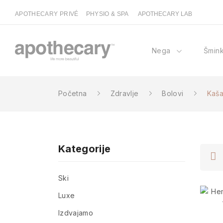
APOTHECARY PRIVÉ
PHYSIO & SPA
APOTHECARY LAB
Nega
Šmin
Početna
Zdravlje
Bolovi
Kaša
Kategorije
Ski
Luxe
Izdvajamo