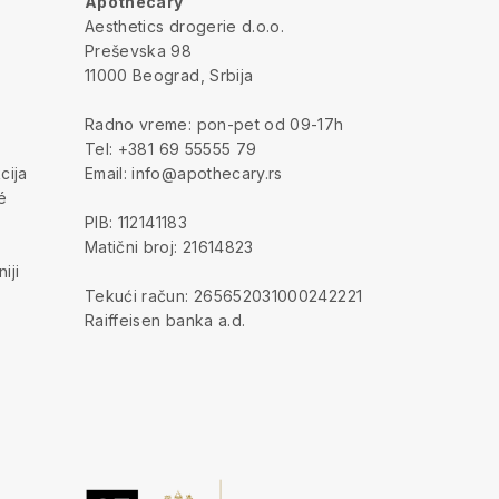
Apothecary
a
Aesthetics drogerie d.o.o.
Preševska 98
11000 Beograd, Srbija
Radno vreme: pon-pet od 09-17h
Tel: +381 69 55555 79
cija
Email: info@apothecary.rs
é
PIB: 112141183
Matični broj: 21614823
iji
Tekući račun: 265652031000242221
Raiffeisen banka a.d.