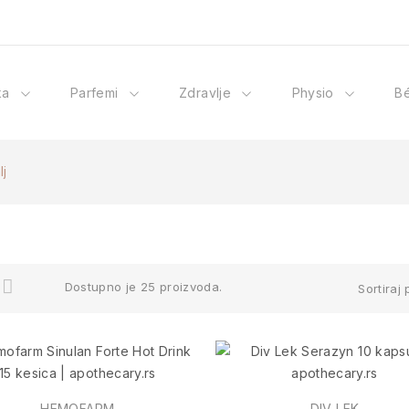
ka
Parfemi
Zdravlje
Physio
B
lj
Dostupno je 25 proizvoda.
Sortiraj 
HEMOFARM
DIV LEK