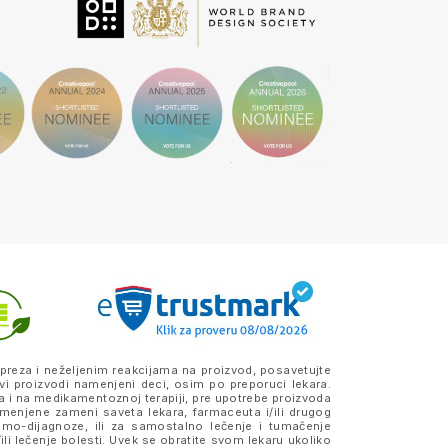
preza i neželjenim reakcijama na proizvod, posavetujte
vi proizvodi namenjeni deci, osim po preporuci lekara.
a i na medikamentoznoj terapiji, pre upotrebe proizvoda
amenjene zameni saveta lekara, farmaceuta i/ili drugog
samo-dijagnoze, ili za samostalno lečenje i tumačenje
ili lečenje bolesti. Uvek se obratite svom lekaru ukoliko