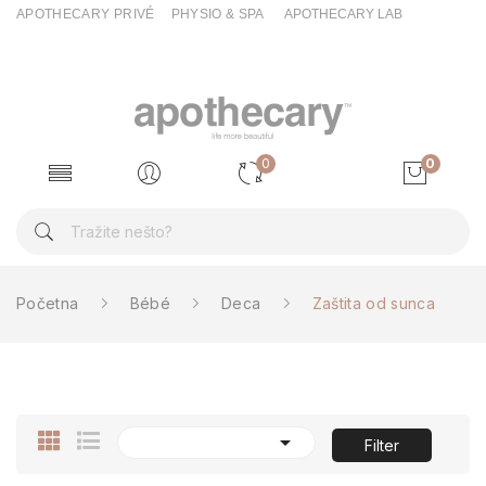
APOTHECARY PRIVÉ
PHYSIO & SPA
APOTHECARY LAB
0
0
Početna
Bébé
Deca
Zaštita od sunca

Filter