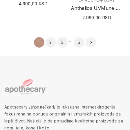
LA ROCHE-POSAY
4.990,00 RSD
Anthelios UVMune 400 Dermo-Pediatrics Kids...
2.990,00 RSD
…
2
3
5
1

Apothecary /a’po(tə)kari/ je luksuzna internet drogerija
fokusirana na ponudu originalnih i vrhunskih proizvoda za
lepši život. Naš cilj je da ponudimo kvalitetne proizvode za
negu tela, kose i kože.