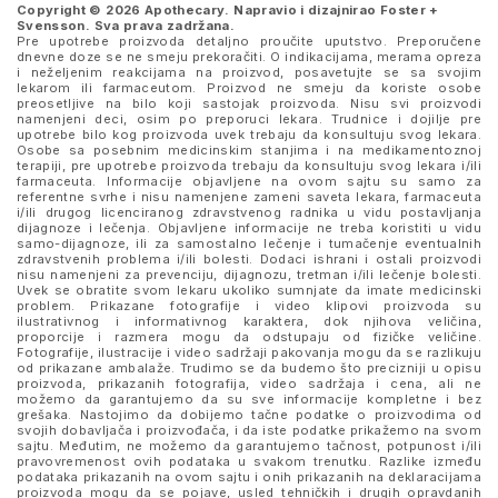
Copyright © 2026 Apothecary. Napravio i dizajnirao
Foster +
Svensson
. Sva prava zadržana.
Pre upotrebe proizvoda detaljno proučite uputstvo. Preporučene
dnevne doze se ne smeju prekoračiti. O indikacijama, merama opreza
i neželjenim reakcijama na proizvod, posavetujte se sa svojim
lekarom ili farmaceutom. Proizvod ne smeju da koriste osobe
preosetljive na bilo koji sastojak proizvoda. Nisu svi proizvodi
namenjeni deci, osim po preporuci lekara. Trudnice i dojilje pre
upotrebe bilo kog proizvoda uvek trebaju da konsultuju svog lekara.
Osobe sa posebnim medicinskim stanjima i na medikamentoznoj
terapiji, pre upotrebe proizvoda trebaju da konsultuju svog lekara i/ili
farmaceuta. Informacije objavljene na ovom sajtu su samo za
referentne svrhe i nisu namenjene zameni saveta lekara, farmaceuta
i/ili drugog licenciranog zdravstvenog radnika u vidu postavljanja
dijagnoze i lečenja. Objavljene informacije ne treba koristiti u vidu
samo-dijagnoze, ili za samostalno lečenje i tumačenje eventualnih
zdravstvenih problema i/ili bolesti. Dodaci ishrani i ostali proizvodi
nisu namenjeni za prevenciju, dijagnozu, tretman i/ili lečenje bolesti.
Uvek se obratite svom lekaru ukoliko sumnjate da imate medicinski
problem. Prikazane fotografije i video klipovi proizvoda su
ilustrativnog i informativnog karaktera, dok njihova veličina,
proporcije i razmera mogu da odstupaju od fizičke veličine.
Fotografije, ilustracije i video sadržaji pakovanja mogu da se razlikuju
od prikazane ambalaže. Trudimo se da budemo što precizniji u opisu
proizvoda, prikazanih fotografija, video sadržaja i cena, ali ne
možemo da garantujemo da su sve informacije kompletne i bez
grešaka. Nastojimo da dobijemo tačne podatke o proizvodima od
svojih dobavljača i proizvođača, i da iste podatke prikažemo na svom
sajtu. Međutim, ne možemo da garantujemo tačnost, potpunost i/ili
pravovremenost ovih podataka u svakom trenutku. Razlike između
podataka prikazanih na ovom sajtu i onih prikazanih na deklaracijama
proizvoda mogu da se pojave, usled tehničkih i drugih opravdanih