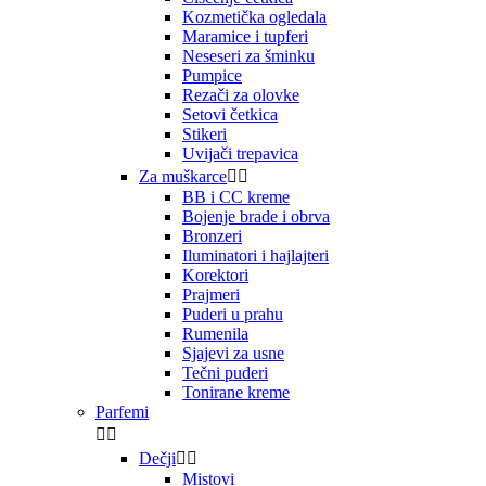
Kozmetička ogledala
Maramice i tupferi
Neseseri za šminku
Pumpice
Rezači za olovke
Setovi četkica
Stikeri
Uvijači trepavica
Za muškarce


BB i CC kreme
Bojenje brade i obrva
Bronzeri
Iluminatori i hajlajteri
Korektori
Prajmeri
Puderi u prahu
Rumenila
Sjajevi za usne
Tečni puderi
Tonirane kreme
Parfemi


Dečji


Mistovi