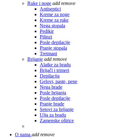
Ruke i noge
add
remove
Antiseptici
Kreme za noge
Kreme za ruke
Nega stopala
Pedikir
Pilinzi
Posle depilacije
Pranje stopala
Tretmani
Brijanje
add
remove
Alatke za bradu
Brijači i trimeri
Depilacija
Gelovi, paste, pene
Nega brade
Posle brijanja
Posle depilacije
Pranje brade
Setovi za brijanje
Ulja za bradu
Zamenske oštrice
O nama
add
remove