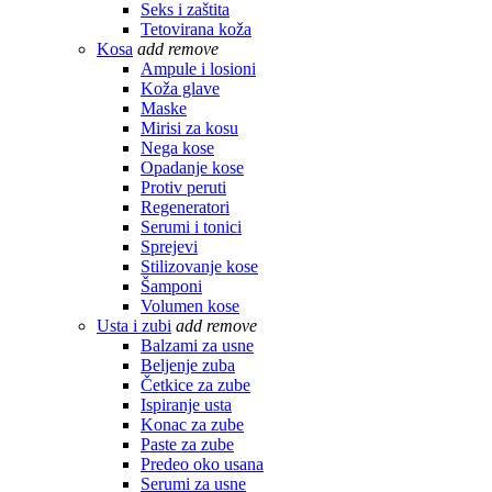
Seks i zaštita
Tetovirana koža
Kosa
add
remove
Ampule i losioni
Koža glave
Maske
Mirisi za kosu
Nega kose
Opadanje kose
Protiv peruti
Regeneratori
Serumi i tonici
Sprejevi
Stilizovanje kose
Šamponi
Volumen kose
Usta i zubi
add
remove
Balzami za usne
Beljenje zuba
Četkice za zube
Ispiranje usta
Konac za zube
Paste za zube
Predeo oko usana
Serumi za usne