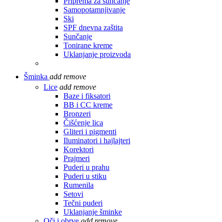
Priprema za sunčanje
Samopotamnjivanje
Ski
SPF dnevna zaštita
Sunčanje
Tonirane kreme
Uklanjanje proizvoda
Šminka
add
remove
Lice
add
remove
Baze i fiksatori
BB i CC kreme
Bronzeri
Čišćenje lica
Gliteri i pigmenti
Iluminatori i hajlajteri
Korektori
Prajmeri
Puderi u prahu
Puderi u stiku
Rumenila
Setovi
Tečni puderi
Uklanjanje šminke
Oči i obrve
add
remove