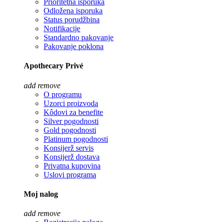
Prioritetna isporuka
Odložena isporuka
Status porudžbina
Notifikacije
Standardno pakovanje
Pakovanje poklona
Apothecary Privé
add
remove
O programu
Uzorci proizvoda
Kôdovi za benefite
Silver pogodnosti
Gold pogodnosti
Platinum pogodnosti
Konsijerž servis
Konsijerž dostava
Privatna kupovina
Uslovi programa
Moj nalog
add
remove