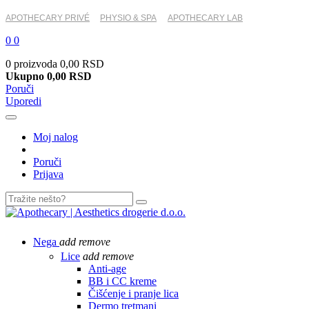
APOTHECARY PRIVÉ
PHYSIO & SPA
APOTHECARY LAB
0
0
0 proizvoda
0,00 RSD
Ukupno
0,00 RSD
Poruči
Uporedi
Moj nalog
Poruči
Prijava
Nega
add
remove
Lice
add
remove
Anti-age
BB i CC kreme
Čišćenje i pranje lica
Dermo tretmani