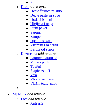
Zubi
Deca
add
remove
Dečje četkice za zube
Dečje paste za zube
Dodaci ishrani
Higijena i nega
Putni paket
Sapuni
Šamponi
Ujedi insekata
Vitamini i minerali
Zaštita od sunca
Kozmetika
add
remove
Papirne maramice
Mirisi i parfemi
Tupferi
Štapići za uši
Vata
Vlažne maramice
Vlažni toalet papir
[M]
MEN
add
remove
Lice
add
remove
Anti-age