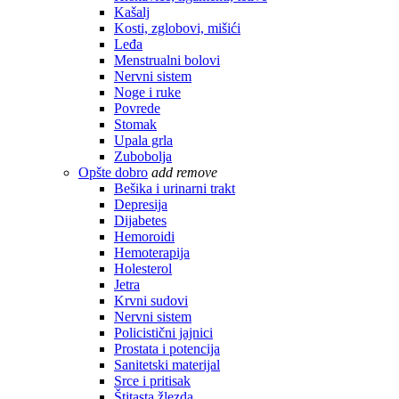
Kašalj
Kosti, zglobovi, mišići
Leđa
Menstrualni bolovi
Nervni sistem
Noge i ruke
Povrede
Stomak
Upala grla
Zubobolja
Opšte dobro
add
remove
Bešika i urinarni trakt
Depresija
Dijabetes
Hemoroidi
Hemoterapija
Holesterol
Jetra
Krvni sudovi
Nervni sistem
Policistični jajnici
Prostata i potencija
Sanitetski materijal
Srce i pritisak
Štitasta žlezda