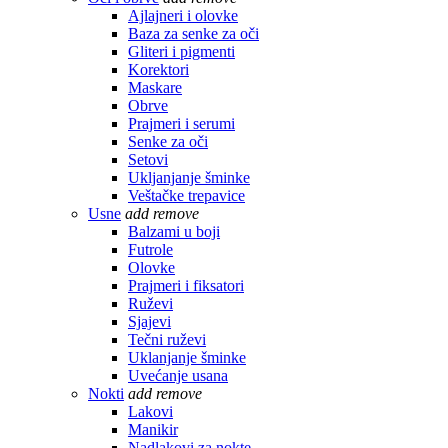
Ajlajneri i olovke
Baza za senke za oči
Gliteri i pigmenti
Korektori
Maskare
Obrve
Prajmeri i serumi
Senke za oči
Setovi
Ukljanjanje šminke
Veštačke trepavice
Usne
add
remove
Balzami u boji
Futrole
Olovke
Prajmeri i fiksatori
Ruževi
Sjajevi
Tečni ruževi
Uklanjanje šminke
Uvećanje usana
Nokti
add
remove
Lakovi
Manikir
Nadlakovi za nokte