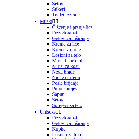
Setovi
Stikeri
Toaletne vode
Muški


Čišćenje i pranje lica
Dezodoransi
Gelovi za tuširanje
Kreme za lice
Kreme za ruke
Losioni za telo
Mirisi i parfemi
Mirisi za kosu
Nega brade
Niche parfemi
Posle brijanja
Putni sprejevi
Sapuni
Setovi
Sprejevi za telo
Uniseks


Dezodoransi
Gelovi za tuširanje
Kupke
Losioni za telo