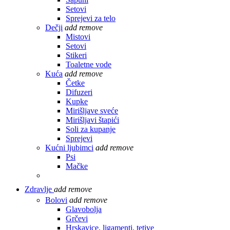
Setovi
Sprejevi za telo
Dečji
add
remove
Mistovi
Setovi
Stikeri
Toaletne vode
Kuća
add
remove
Četke
Difuzeri
Kupke
Mirišljave sveće
Mirišljavi štapići
Soli za kupanje
Sprejevi
Kućni ljubimci
add
remove
Psi
Mačke
Zdravlje
add
remove
Bolovi
add
remove
Glavobolja
Grčevi
Hrskavice, ligamenti, tetive