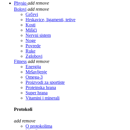
Physio
add
remove
Bolovi
add
remove
Grčevi
Hrskavice, ligamenti, tetive
Kosti
Mišići
Nervni sistem
Noge
Povrede
Ruke
Zglobovi
Fitness
add
remove
Energija
Mršavljenje
Omega-3
Proizvodi za sportiste
Proteinska hrana
Super hrana
Vitamini i minerali
Protokoli
add
remove
O protokolima