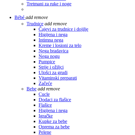
Tretmani za ruke i noge
Bébé
add
remove
Trudnice
add
remove
Čajevi za trudnice i dojilje
Higijena i nega
Intimna nega
Kreme i losioni za telo
Nega bradavica
Nega nogu
Pumpice
Strije i ožiljci
Ulošci za grudi
Vitaminski preparati
Začeće
Bebe
add
remove
Cucle
Dodaci za flašice
Flašice
Higijena i nega
Igračke
Kupke za bebe
Oprema za bebe
Pelene