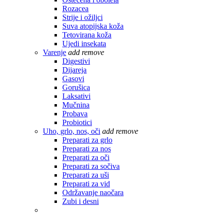
Rozacea
Strije i ožiljci
Suva atopijska koža
Tetovirana koža
Ujedi insekata
Varenje
add
remove
Digestivi
Dijareja
Gasovi
Gorušica
Laksativi
Mučnina
Probava
Probiotici
Uho, grlo, nos, oči
add
remove
Preparati za grlo
Preparati za nos
Preparati za oči
Preparati za sočiva
Preparati za uši
Preparati za vid
Održavanje naočara
Zubi i desni