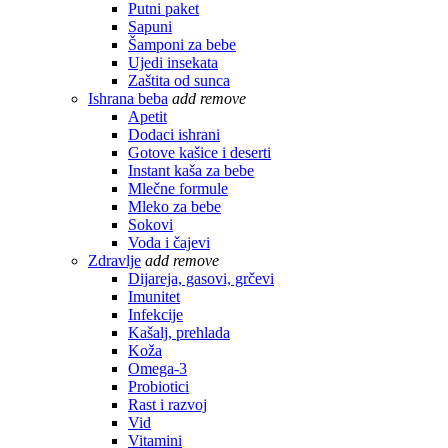
Putni paket
Sapuni
Šamponi za bebe
Ujedi insekata
Zaštita od sunca
Ishrana beba
add
remove
Apetit
Dodaci ishrani
Gotove kašice i deserti
Instant kaša za bebe
Mlečne formule
Mleko za bebe
Sokovi
Voda i čajevi
Zdravlje
add
remove
Dijareja, gasovi, grčevi
Imunitet
Infekcije
Kašalj, prehlada
Koža
Omega-3
Probiotici
Rast i razvoj
Vid
Vitamini