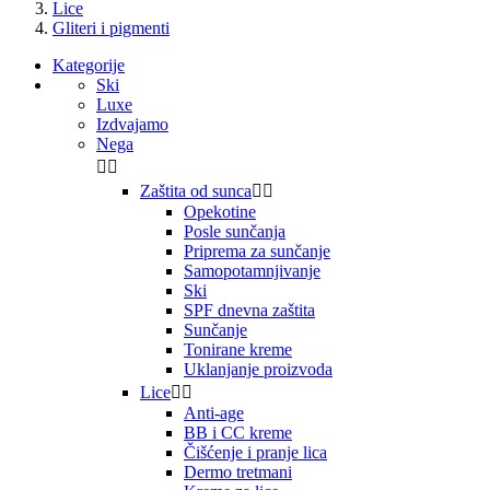
Lice
Gliteri i pigmenti
Kategorije
Ski
Luxe
Izdvajamo
Nega


Zaštita od sunca


Opekotine
Posle sunčanja
Priprema za sunčanje
Samopotamnjivanje
Ski
SPF dnevna zaštita
Sunčanje
Tonirane kreme
Uklanjanje proizvoda
Lice


Anti-age
BB i CC kreme
Čišćenje i pranje lica
Dermo tretmani