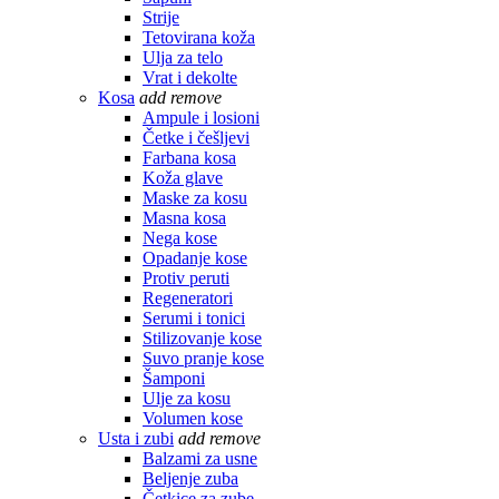
Strije
Tetovirana koža
Ulja za telo
Vrat i dekolte
Kosa
add
remove
Ampule i losioni
Četke i češljevi
Farbana kosa
Koža glave
Maske za kosu
Masna kosa
Nega kose
Opadanje kose
Protiv peruti
Regeneratori
Serumi i tonici
Stilizovanje kose
Suvo pranje kose
Šamponi
Ulje za kosu
Volumen kose
Usta i zubi
add
remove
Balzami za usne
Beljenje zuba
Četkice za zube