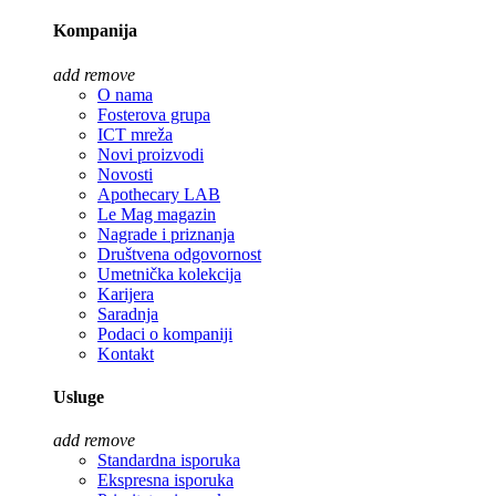
Kompanija
add
remove
O nama
Fosterova grupa
ICT mreža
Novi proizvodi
Novosti
Apothecary LAB
Le Mag magazin
Nagrade i priznanja
Društvena odgovornost
Umetnička kolekcija
Karijera
Saradnja
Podaci o kompaniji
Kontakt
Usluge
add
remove
Standardna isporuka
Ekspresna isporuka