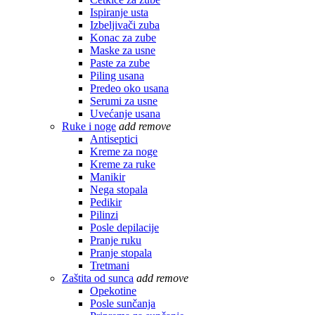
Ispiranje usta
Izbeljivači zuba
Konac za zube
Maske za usne
Paste za zube
Piling usana
Predeo oko usana
Serumi za usne
Uvećanje usana
Ruke i noge
add
remove
Antiseptici
Kreme za noge
Kreme za ruke
Manikir
Nega stopala
Pedikir
Pilinzi
Posle depilacije
Pranje ruku
Pranje stopala
Tretmani
Zaštita od sunca
add
remove
Opekotine
Posle sunčanja