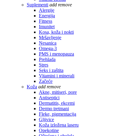
Suplementi
add
remove
Alergije
Energija
Fitness
Imunitet
Kosa, koža i nokti
Mršavljenje
Nesanica
Omega-3
PMS i menopauza
Prehlada
Stres
Seks i zaštita
Vitamini i minerali
Začeće
Koža
add
remove
Akne, mitiseri, pore
Antiseptici
Dermatitis, ekcemi
Dermo tretmani
Fleke, pigmentacija
Gljivice
Koža izložena laseru
Opekotine
Oštećena i obolela