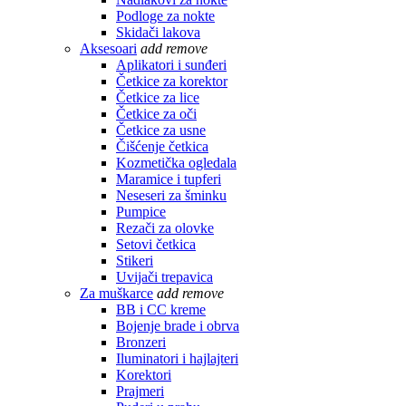
Podloge za nokte
Skidači lakova
Aksesoari
add
remove
Aplikatori i sunđeri
Četkice za korektor
Četkice za lice
Četkice za oči
Četkice za usne
Čišćenje četkica
Kozmetička ogledala
Maramice i tupferi
Neseseri za šminku
Pumpice
Rezači za olovke
Setovi četkica
Stikeri
Uvijači trepavica
Za muškarce
add
remove
BB i CC kreme
Bojenje brade i obrva
Bronzeri
Iluminatori i hajlajteri
Korektori
Prajmeri