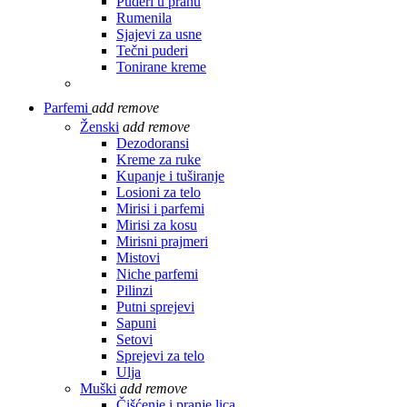
Puderi u prahu
Rumenila
Sjajevi za usne
Tečni puderi
Tonirane kreme
Parfemi
add
remove
Ženski
add
remove
Dezodoransi
Kreme za ruke
Kupanje i tuširanje
Losioni za telo
Mirisi i parfemi
Mirisi za kosu
Mirisni prajmeri
Mistovi
Niche parfemi
Pilinzi
Putni sprejevi
Sapuni
Setovi
Sprejevi za telo
Ulja
Muški
add
remove
Čišćenje i pranje lica