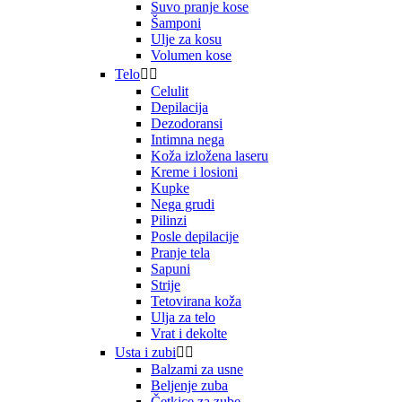
Suvo pranje kose
Šamponi
Ulje za kosu
Volumen kose
Telo


Celulit
Depilacija
Dezodoransi
Intimna nega
Koža izložena laseru
Kreme i losioni
Kupke
Nega grudi
Pilinzi
Posle depilacije
Pranje tela
Sapuni
Strije
Tetovirana koža
Ulja za telo
Vrat i dekolte
Usta i zubi


Balzami za usne
Beljenje zuba
Četkice za zube