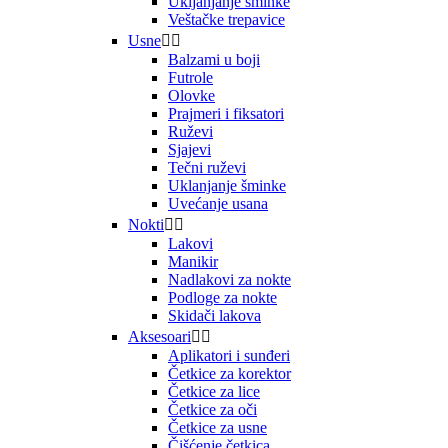
Ukljanjanje šminke
Veštačke trepavice
Usne


Balzami u boji
Futrole
Olovke
Prajmeri i fiksatori
Ruževi
Sjajevi
Tečni ruževi
Uklanjanje šminke
Uvećanje usana
Nokti


Lakovi
Manikir
Nadlakovi za nokte
Podloge za nokte
Skidači lakova
Aksesoari


Aplikatori i sunđeri
Četkice za korektor
Četkice za lice
Četkice za oči
Četkice za usne
Čišćenje četkica