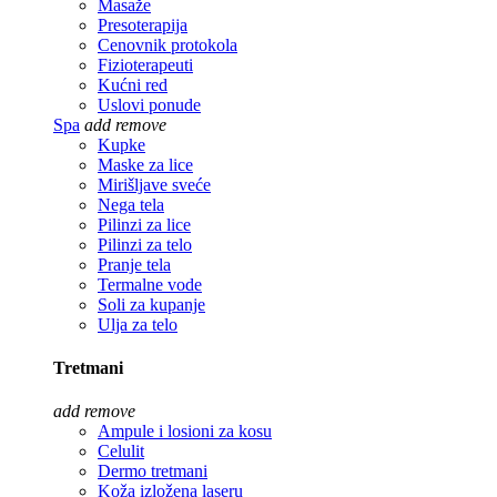
Masaže
Presoterapija
Cenovnik protokola
Fizioterapeuti
Kućni red
Uslovi ponude
Spa
add
remove
Kupke
Maske za lice
Mirišljave sveće
Nega tela
Pilinzi za lice
Pilinzi za telo
Pranje tela
Termalne vode
Soli za kupanje
Ulja za telo
Tretmani
add
remove
Ampule i losioni za kosu
Celulit
Dermo tretmani
Koža izložena laseru