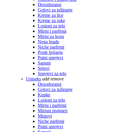
Dezodoransi
Gelovi za tuširanje
Kreme za lice
Kreme za ruke
Losioni za telo
Mirisi i parfemi
Mirisi za kosu
Nega brade
Niche parfemi
Posle brijanja
Putni sprejevi
Sapuni
Setovi
Sprejevi za telo
Uniseks
add
remove
Dezodoransi
Gelovi za tuširanje
Kupke
Losioni za telo
Mirisi i parfemi
Mirisni prajmeri
Mistovi
Niche parfemi
Putni sprejevi
Sapuni