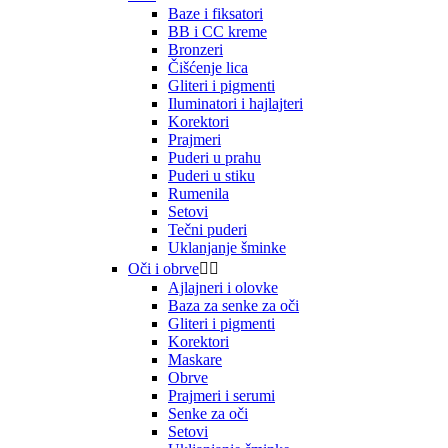
Baze i fiksatori
BB i CC kreme
Bronzeri
Čišćenje lica
Gliteri i pigmenti
Iluminatori i hajlajteri
Korektori
Prajmeri
Puderi u prahu
Puderi u stiku
Rumenila
Setovi
Tečni puderi
Uklanjanje šminke
Oči i obrve


Ajlajneri i olovke
Baza za senke za oči
Gliteri i pigmenti
Korektori
Maskare
Obrve
Prajmeri i serumi
Senke za oči
Setovi