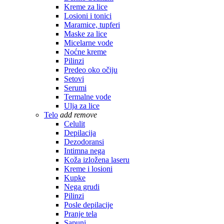
Kreme za lice
Losioni i tonici
Maramice, tupferi
Maske za lice
Micelarne vode
Noćne kreme
Pilinzi
Predeo oko očiju
Setovi
Serumi
Termalne vode
Ulja za lice
Telo
add
remove
Celulit
Depilacija
Dezodoransi
Intimna nega
Koža izložena laseru
Kreme i losioni
Kupke
Nega grudi
Pilinzi
Posle depilacije
Pranje tela
Sapuni