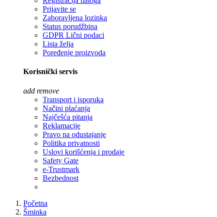
Registracija naloga
Prijavite se
Zaboravljena lozinka
Status porudžbina
GDPR Lični podaci
Lista želja
Poređenje proizvoda
Korisnički servis
add
remove
Transport i isporuka
Načini plaćanja
Najčešća pitanja
Reklamacije
Pravo na odustajanje
Politika privatnosti
Uslovi korišćenja i prodaje
Safety Gate
e-Trustmark
Bezbednost
Početna
Šminka