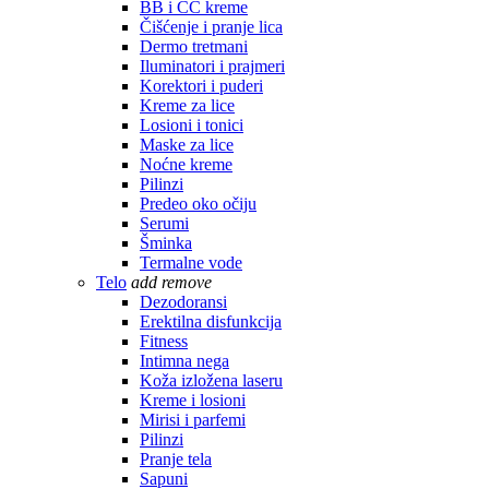
BB i CC kreme
Čišćenje i pranje lica
Dermo tretmani
Iluminatori i prajmeri
Korektori i puderi
Kreme za lice
Losioni i tonici
Maske za lice
Noćne kreme
Pilinzi
Predeo oko očiju
Serumi
Šminka
Termalne vode
Telo
add
remove
Dezodoransi
Erektilna disfunkcija
Fitness
Intimna nega
Koža izložena laseru
Kreme i losioni
Mirisi i parfemi
Pilinzi
Pranje tela
Sapuni