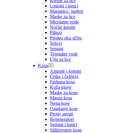
Kreme za lice
Losioni i tonici
Maramice, tupferi
Maske za lice
Micelarne vode
Noćne kreme
Pilinzi
Predeo oko očiju
Setovi
Serumi
Termalne vode
Ulja za lice
Kosa


Ampule i losioni
Četke i češljevi
Farbana kosa
Koža glave
Maske za kosu
Masna kosa
Nega kose
Opadanje kose
Protiv peruti
Regeneratori
Serumi i tonici
Stilizovanje kose