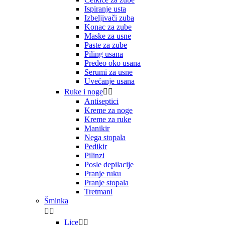
Ispiranje usta
Izbeljivači zuba
Konac za zube
Maske za usne
Paste za zube
Piling usana
Predeo oko usana
Serumi za usne
Uvećanje usana
Ruke i noge


Antiseptici
Kreme za noge
Kreme za ruke
Manikir
Nega stopala
Pedikir
Pilinzi
Posle depilacije
Pranje ruku
Pranje stopala
Tretmani
Šminka


Lice

