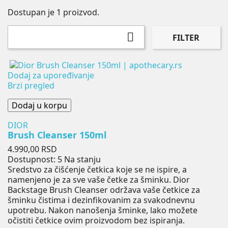
Dostupan je 1 proizvod.

FILTER
Dodaj za upoređivanje
Brzi pregled
Dodaj u korpu
DIOR
Brush Cleanser 150ml
Cena
4.990,00 RSD
Dostupnost:
5 Na stanju
Sredstvo za čišćenje četkica koje se ne ispire, a
namenjeno je za sve vaše četke za šminku. Dior
Backstage Brush Cleanser održava vaše četkice za
šminku čistima i dezinfikovanim za svakodnevnu
upotrebu. Nakon nanošenja šminke, lako možete
očistiti četkice ovim proizvodom bez ispiranja.