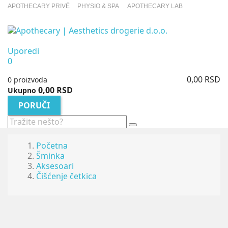
APOTHECARY PRIVÉ
PHYSIO & SPA
APOTHECARY LAB
Uporedi
0
0,00 RSD
0 proizvoda
0,00 RSD
Ukupno
PORUČI
Početna
Šminka
Aksesoari
Čišćenje četkica