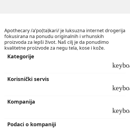
Apothecary /a’po(tə)kari/ je luksuzna internet drogerija
fokusirana na ponudu originalnih i vrhunskih
proizvoda za lepši život. Naš cilj je da ponudimo
kvalitetne proizvode za negu tela, kose i kože.
Kategorije
keybo
Korisnički servis
keybo
Kompanija
keybo
Podaci o kompaniji