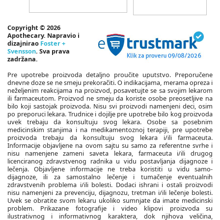
Copyright © 2026
Apothecary. Napravio i
dizajnirao
Foster +
Svensson
. Sva prava
zadržana.
Pre upotrebe proizvoda detaljno proučite uputstvo. Preporučene
dnevne doze se ne smeju prekoračiti. O indikacijama, merama opreza i
neželjenim reakcijama na proizvod, posavetujte se sa svojim lekarom
ili farmaceutom. Proizvod ne smeju da koriste osobe preosetljive na
bilo koji sastojak proizvoda. Nisu svi proizvodi namenjeni deci, osim
po preporuci lekara. Trudnice i dojilje pre upotrebe bilo kog proizvoda
uvek trebaju da konsultuju svog lekara. Osobe sa posebnim
medicinskim stanjima i na medikamentoznoj terapiji, pre upotrebe
proizvoda trebaju da konsultuju svog lekara i/ili farmaceuta.
Informacije objavljene na ovom sajtu su samo za referentne svrhe i
nisu namenjene zameni saveta lekara, farmaceuta i/ili drugog
licenciranog zdravstvenog radnika u vidu postavljanja dijagnoze i
lečenja. Objavljene informacije ne treba koristiti u vidu samo-
dijagnoze, ili za samostalno lečenje i tumačenje eventualnih
zdravstvenih problema i/ili bolesti. Dodaci ishrani i ostali proizvodi
nisu namenjeni za prevenciju, dijagnozu, tretman i/ili lečenje bolesti.
Uvek se obratite svom lekaru ukoliko sumnjate da imate medicinski
problem. Prikazane fotografije i video klipovi proizvoda su
ilustrativnog i informativnog karaktera, dok njihova veličina,