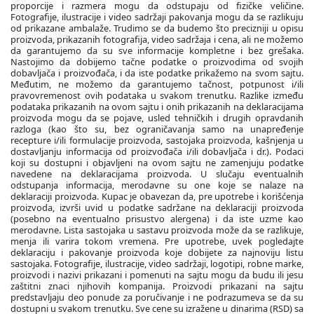
proporcije i razmera mogu da odstupaju od fizičke veličine.
Fotografije, ilustracije i video sadržaji pakovanja mogu da se razlikuju
od prikazane ambalaže. Trudimo se da budemo što precizniji u opisu
proizvoda, prikazanih fotografija, video sadržaja i cena, ali ne možemo
da garantujemo da su sve informacije kompletne i bez grešaka.
Nastojimo da dobijemo tačne podatke o proizvodima od svojih
dobavljača i proizvođača, i da iste podatke prikažemo na svom sajtu.
Međutim, ne možemo da garantujemo tačnost, potpunost i/ili
pravovremenost ovih podataka u svakom trenutku. Razlike između
podataka prikazanih na ovom sajtu i onih prikazanih na deklaracijama
proizvoda mogu da se pojave, usled tehničkih i drugih opravdanih
razloga (kao što su, bez ograničavanja samo na unapređenje
recepture i/ili formulacije proizvoda, sastojaka proizvoda, kašnjenja u
dostavljanju informacija od proizvođača i/ili dobavljača i dr.). Podaci
koji su dostupni i objavljeni na ovom sajtu ne zamenjuju podatke
navedene na deklaracijama proizvoda. U slučaju eventualnih
odstupanja informacija, merodavne su one koje se nalaze na
deklaraciji proizvoda. Kupac je obavezan da, pre upotrebe i korišćenja
proizvoda, izvrši uvid u podatke sadržane na deklaraciji proizvoda
(posebno na eventualno prisustvo alergena) i da iste uzme kao
merodavne. Lista sastojaka u sastavu proizvoda može da se razlikuje,
menja ili varira tokom vremena. Pre upotrebe, uvek pogledajte
deklaraciju i pakovanje proizvoda koje dobijete za najnoviju listu
sastojaka. Fotografije, ilustracije, video sadržaji, logotipi, robne marke,
proizvodi i nazivi prikazani i pomenuti na sajtu mogu da budu ili jesu
zaštitni znaci njihovih kompanija. Proizvodi prikazani na sajtu
predstavljaju deo ponude za poručivanje i ne podrazumeva se da su
dostupni u svakom trenutku. Sve cene su izražene u dinarima (RSD) sa