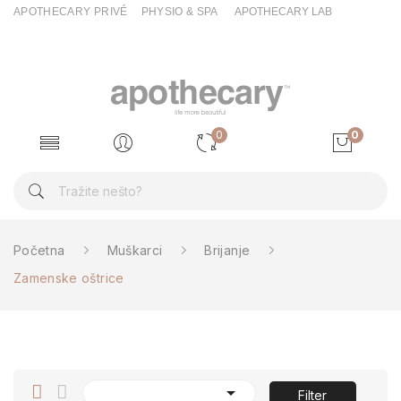
APOTHECARY PRIVÉ
PHYSIO & SPA
APOTHECARY LAB
0
0
Početna
Muškarci
Brijanje
Zamenske oštrice

Filter