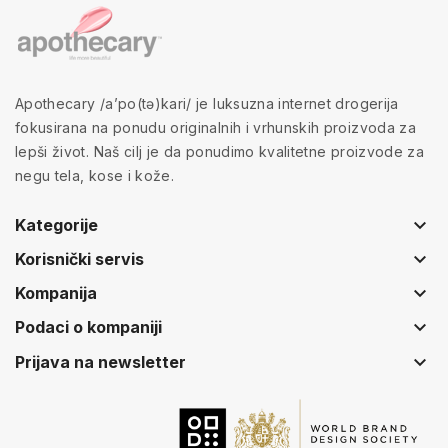
Apothecary /a’po(tə)kari/ je luksuzna internet drogerija
fokusirana na ponudu originalnih i vrhunskih proizvoda za
lepši život. Naš cilj je da ponudimo kvalitetne proizvode za
negu tela, kose i kože.
keyboard_arrow_down
Kategorije
keyboard_arrow_down
Korisnički servis
keyboard_arrow_down
Kompanija
keyboard_arrow_down
Podaci o kompaniji
keyboard_arrow_down
Prijava na newsletter