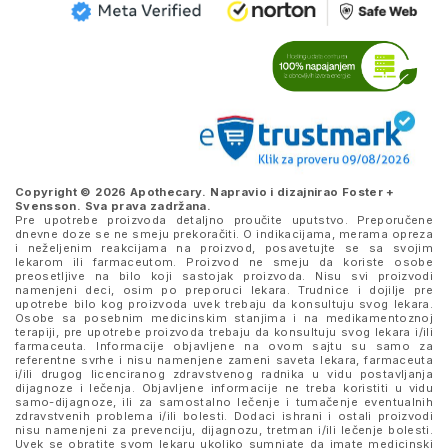
Copyright © 2026 Apothecary. Napravio i dizajnirao
Foster +
Svensson
. Sva prava zadržana.
Pre upotrebe proizvoda detaljno proučite uputstvo. Preporučene
dnevne doze se ne smeju prekoračiti. O indikacijama, merama opreza
i neželjenim reakcijama na proizvod, posavetujte se sa svojim
lekarom ili farmaceutom. Proizvod ne smeju da koriste osobe
preosetljive na bilo koji sastojak proizvoda. Nisu svi proizvodi
namenjeni deci, osim po preporuci lekara. Trudnice i dojilje pre
upotrebe bilo kog proizvoda uvek trebaju da konsultuju svog lekara.
Osobe sa posebnim medicinskim stanjima i na medikamentoznoj
terapiji, pre upotrebe proizvoda trebaju da konsultuju svog lekara i/ili
farmaceuta. Informacije objavljene na ovom sajtu su samo za
referentne svrhe i nisu namenjene zameni saveta lekara, farmaceuta
i/ili drugog licenciranog zdravstvenog radnika u vidu postavljanja
dijagnoze i lečenja. Objavljene informacije ne treba koristiti u vidu
samo-dijagnoze, ili za samostalno lečenje i tumačenje eventualnih
zdravstvenih problema i/ili bolesti. Dodaci ishrani i ostali proizvodi
nisu namenjeni za prevenciju, dijagnozu, tretman i/ili lečenje bolesti.
Uvek se obratite svom lekaru ukoliko sumnjate da imate medicinski