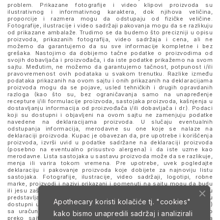
problem. Prikazane fotografije i video klipovi proizvoda su
ilustrativnog i informativnog karaktera, dok njihova veličina,
proporcije i razmera mogu da odstupaju od fizičke veličine.
Fotografije, ilustracije i video sadržaji pakovanja mogu da se razlikuju
od prikazane ambalaže. Trudimo se da budemo što precizniji u opisu
proizvoda, prikazanih fotografija, video sadržaja i cena, ali ne
možemo da garantujemo da su sve informacije kompletne i bez
grešaka. Nastojimo da dobijemo tačne podatke o proizvodima od
svojih dobavljača i proizvođača, i da iste podatke prikažemo na svom
sajtu. Međutim, ne možemo da garantujemo tačnost, potpunost i/ili
pravovremenost ovih podataka u svakom trenutku. Razlike između
podataka prikazanih na ovom sajtu i onih prikazanih na deklaracijama
proizvoda mogu da se pojave, usled tehničkih i drugih opravdanih
razloga (kao što su, bez ograničavanja samo na unapređenje
recepture i/ili formulacije proizvoda, sastojaka proizvoda, kašnjenja u
dostavljanju informacija od proizvođača i/ili dobavljača i dr.). Podaci
koji su dostupni i objavljeni na ovom sajtu ne zamenjuju podatke
navedene na deklaracijama proizvoda. U slučaju eventualnih
odstupanja informacija, merodavne su one koje se nalaze na
deklaraciji proizvoda. Kupac je obavezan da, pre upotrebe i korišćenja
proizvoda, izvrši uvid u podatke sadržane na deklaraciji proizvoda
(posebno na eventualno prisustvo alergena) i da iste uzme kao
merodavne. Lista sastojaka u sastavu proizvoda može da se razlikuje,
menja ili varira tokom vremena. Pre upotrebe, uvek pogledajte
deklaraciju i pakovanje proizvoda koje dobijete za najnoviju listu
sastojaka. Fotografije, ilustracije, video sadržaji, logotipi, robne
marke, proizvodi i nazivi prikazani i pomenuti na sajtu mogu da budu
ili jesu zaštitni znaci njihovih kompanija. Proizvodi prikazani na sajtu
predstavljaju deo ponude za poručivanje i ne podrazumeva se da su
Apothecary koristi kolačiće tj. "cookies"
dostupni u svakom trenutku. Sve cene su izražene u dinarima (RSD)
sa uračunatim PDV-om, dok je poručivanje omogućeno isključivo
kako bismo unapredili sadržaj i analizirali
preko sajta. Nastavkom i upotrebom ovog sajta slažete se sa