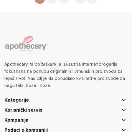
Apothecary /a’po(tə)kari/ je luksuzna internet drogerija
fokusirana na ponudu originalnih i vrhunskih proizvoda za
lepši život. Naš cilj je da ponudimo kvalitetne proizvode za
negu tela, kose i kože.
keyboard_arrow_down
Kategorije
keyboard_arrow_down
Korisnički servis
keyboard_arrow_down
Kompanija
keyboard_arrow_down
Podaci o kompaniji