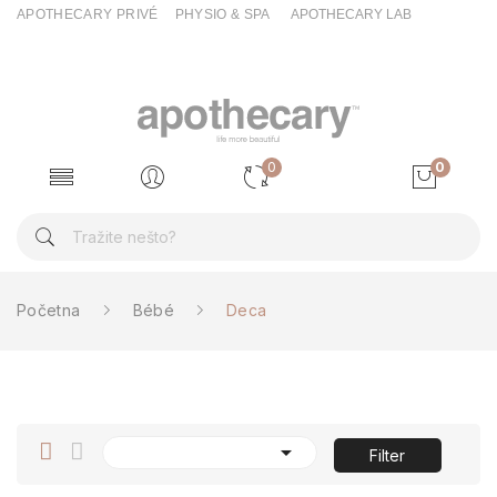
APOTHECARY PRIVÉ
PHYSIO & SPA
APOTHECARY LAB
0
0
Početna
Bébé
Deca

Filter