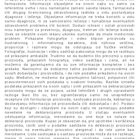
farmaceuta. Informacije objavljene na ovom sajtu su samo za
referentne svrhe i nisu namenjene zameni saveta lekara, farmaceuta
i/ili drugog licenciranog zdravstvenog radnika u vidu postavljanja
dijagnoze i lečenja. Objavljene informacije ne treba koristiti u vidu
samo-dijagnoze, ili za samostalno lečenje i tumačenje eventualnih
zdravstvenih problema i/ili bolesti. Dodaci ishrani i ostali proizvodi
nisu namenjeni za prevenciju, dijagnozu, tretman i/ili lečenje bolesti.
Uvek se obratite svom lekaru ukoliko sumnjate da imate medicinski
problem. Prikazane fotografije i video klipovi proizvoda su
ilustrativnog i informativnog karaktera, dok njihova veličina,
proporcije i razmera mogu da odstupaju od fizičke veličine.
Fotografije, ilustracije i video sadržaji pakovanja mogu da se razlikuju
od prikazane ambalaže. Trudimo se da budemo što precizniji u opisu
proizvoda, prikazanih fotografija, video sadržaja i cena, ali ne
možemo da garantujemo da su sve informacije kompletne i bez
grešaka. Nastojimo da dobijemo tačne podatke o proizvodima od
svojih dobavljača i proizvođača, i da iste podatke prikažemo na svom
sajtu. Međutim, ne možemo da garantujemo tačnost, potpunost i/ili
pravovremenost ovih podataka u svakom trenutku. Razlike između
podataka prikazanih na ovom sajtu i onih prikazanih na deklaracijama
proizvoda mogu da se pojave, usled tehničkih i drugih opravdanih
razloga (kao što su, bez ograničavanja samo na unapređenje
recepture i/ili formulacije proizvoda, sastojaka proizvoda, kašnjenja u
dostavljanju informacija od proizvođača i/ili dobavljača i dr.). Podaci
koji su dostupni i objavljeni na ovom sajtu ne zamenjuju podatke
navedene na deklaracijama proizvoda. U slučaju eventualnih
odstupanja informacija, merodavne su one koje se nalaze na
deklaraciji proizvoda. Kupac je obavezan da, pre upotrebe i korišćenja
proizvoda, izvrši uvid u podatke sadržane na deklaraciji proizvoda
(posebno na eventualno prisustvo alergena) i da iste uzme kao
merodavne. Lista sastojaka u sastavu proizvoda može da se razlikuje,
menja ili varira tokom vremena. Pre upotrebe, uvek pogledajte