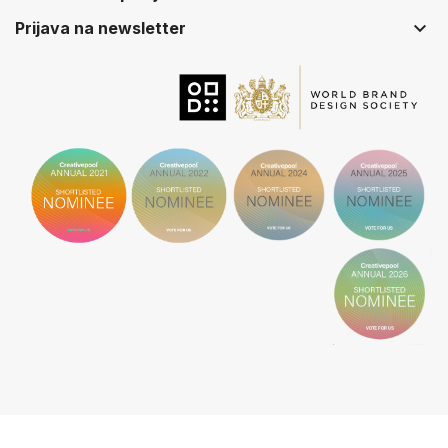
keyboard_arrow_down
Prijava na newsletter