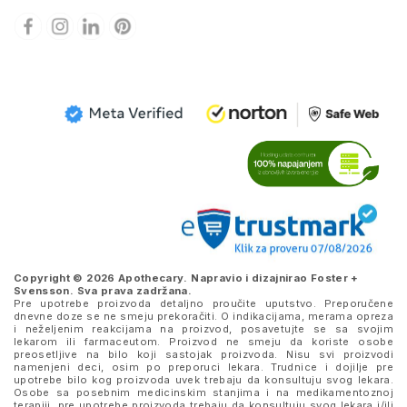
Copyright © 2026 Apothecary. Napravio i dizajnirao
Foster +
Svensson
. Sva prava zadržana.
Pre upotrebe proizvoda detaljno proučite uputstvo. Preporučene
dnevne doze se ne smeju prekoračiti. O indikacijama, merama opreza
i neželjenim reakcijama na proizvod, posavetujte se sa svojim
lekarom ili farmaceutom. Proizvod ne smeju da koriste osobe
preosetljive na bilo koji sastojak proizvoda. Nisu svi proizvodi
namenjeni deci, osim po preporuci lekara. Trudnice i dojilje pre
upotrebe bilo kog proizvoda uvek trebaju da konsultuju svog lekara.
Osobe sa posebnim medicinskim stanjima i na medikamentoznoj
terapiji, pre upotrebe proizvoda trebaju da konsultuju svog lekara i/ili