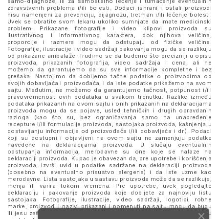
samo-dijagnoze, ili za samostalno lečenje i tumačenje eventualnih
zdravstvenih problema i/ili bolesti. Dodaci ishrani i ostali proizvodi
nisu namenjeni za prevenciju, dijagnozu, tretman i/ili lečenje bolesti.
Uvek se obratite svom lekaru ukoliko sumnjate da imate medicinski
problem. Prikazane fotografije i video klipovi proizvoda su
ilustrativnog i informativnog karaktera, dok njihova veličina,
proporcije i razmera mogu da odstupaju od fizičke veličine.
Fotografije, ilustracije i video sadržaji pakovanja mogu da se razlikuju
od prikazane ambalaže. Trudimo se da budemo što precizniji u opisu
proizvoda, prikazanih fotografija, video sadržaja i cena, ali ne
možemo da garantujemo da su sve informacije kompletne i bez
grešaka. Nastojimo da dobijemo tačne podatke o proizvodima od
svojih dobavljača i proizvođača, i da iste podatke prikažemo na svom
sajtu. Međutim, ne možemo da garantujemo tačnost, potpunost i/ili
pravovremenost ovih podataka u svakom trenutku. Razlike između
podataka prikazanih na ovom sajtu i onih prikazanih na deklaracijama
proizvoda mogu da se pojave, usled tehničkih i drugih opravdanih
razloga (kao što su, bez ograničavanja samo na unapređenje
recepture i/ili formulacije proizvoda, sastojaka proizvoda, kašnjenja u
dostavljanju informacija od proizvođača i/ili dobavljača i dr.). Podaci
koji su dostupni i objavljeni na ovom sajtu ne zamenjuju podatke
navedene na deklaracijama proizvoda. U slučaju eventualnih
odstupanja informacija, merodavne su one koje se nalaze na
deklaraciji proizvoda. Kupac je obavezan da, pre upotrebe i korišćenja
proizvoda, izvrši uvid u podatke sadržane na deklaraciji proizvoda
(posebno na eventualno prisustvo alergena) i da iste uzme kao
merodavne. Lista sastojaka u sastavu proizvoda može da se razlikuje,
menja ili varira tokom vremena. Pre upotrebe, uvek pogledajte
deklaraciju i pakovanje proizvoda koje dobijete za najnoviju listu
sastojaka. Fotografije, ilustracije, video sadržaji, logotipi, robne
marke, proizvodi i nazivi prikazani i pomenuti na sajtu mogu da budu
ili jesu zaštitni znaci njihovih kompanija. Proizvodi prikazani na sajtu