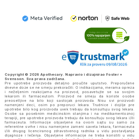
Copyright © 2026 Apothecary. Napravio i dizajnirao
Foster +
Svensson
. Sva prava zadržana.
Pre upotrebe proizvoda detaljno proučite uputstvo. Preporučene
dnevne doze se ne smeju prekoračiti. O indikacijama, merama opreza
i neželjenim reakcijama na proizvod, posavetujte se sa svojim
lekarom ili farmaceutom. Proizvod ne smeju da koriste osobe
preosetljive na bilo koji sastojak proizvoda. Nisu svi proizvodi
namenjeni deci, osim po preporuci lekara. Trudnice i dojilje pre
upotrebe bilo kog proizvoda uvek trebaju da konsultuju svog lekara.
Osobe sa posebnim medicinskim stanjima i na medikamentoznoj
terapiji, pre upotrebe proizvoda trebaju da konsultuju svog lekara i/ili
farmaceuta. Informacije objavljene na ovom sajtu su samo za
referentne svrhe i nisu namenjene zameni saveta lekara, farmaceuta
i/ili drugog licenciranog zdravstvenog radnika u vidu postavljanja
dijagnoze i lečenja. Objavljene informacije ne treba koristiti u vidu