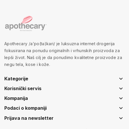
Apothecary /a’po(tə)kari/ je luksuzna internet drogerija
fokusirana na ponudu originalnih i vrhunskih proizvoda za
lepši život. Naš cilj je da ponudimo kvalitetne proizvode za
negu tela, kose i kože.
keyboard_arrow_down
Kategorije
keyboard_arrow_down
Korisnički servis
keyboard_arrow_down
Kompanija
keyboard_arrow_down
Podaci o kompaniji
keyboard_arrow_down
Prijava na newsletter