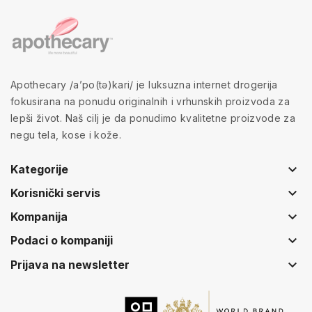
Apothecary /a’po(tə)kari/ je luksuzna internet drogerija
fokusirana na ponudu originalnih i vrhunskih proizvoda za
lepši život. Naš cilj je da ponudimo kvalitetne proizvode za
negu tela, kose i kože.
keyboard_arrow_down
Kategorije
keyboard_arrow_down
Korisnički servis
keyboard_arrow_down
Kompanija
keyboard_arrow_down
Podaci o kompaniji
keyboard_arrow_down
Prijava na newsletter