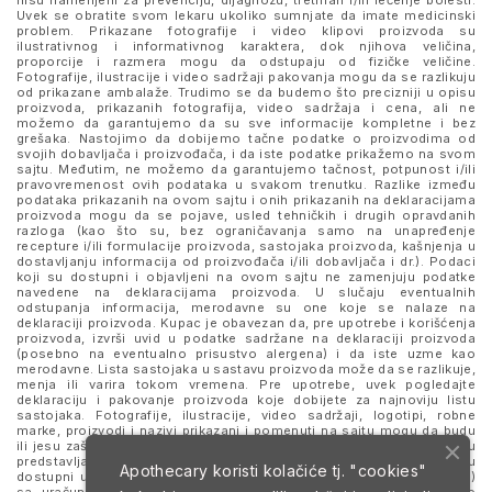
nisu namenjeni za prevenciju, dijagnozu, tretman i/ili lečenje bolesti.
Uvek se obratite svom lekaru ukoliko sumnjate da imate medicinski
problem. Prikazane fotografije i video klipovi proizvoda su
ilustrativnog i informativnog karaktera, dok njihova veličina,
proporcije i razmera mogu da odstupaju od fizičke veličine.
Fotografije, ilustracije i video sadržaji pakovanja mogu da se razlikuju
od prikazane ambalaže. Trudimo se da budemo što precizniji u opisu
proizvoda, prikazanih fotografija, video sadržaja i cena, ali ne
možemo da garantujemo da su sve informacije kompletne i bez
grešaka. Nastojimo da dobijemo tačne podatke o proizvodima od
svojih dobavljača i proizvođača, i da iste podatke prikažemo na svom
sajtu. Međutim, ne možemo da garantujemo tačnost, potpunost i/ili
pravovremenost ovih podataka u svakom trenutku. Razlike između
podataka prikazanih na ovom sajtu i onih prikazanih na deklaracijama
proizvoda mogu da se pojave, usled tehničkih i drugih opravdanih
razloga (kao što su, bez ograničavanja samo na unapređenje
recepture i/ili formulacije proizvoda, sastojaka proizvoda, kašnjenja u
dostavljanju informacija od proizvođača i/ili dobavljača i dr.). Podaci
koji su dostupni i objavljeni na ovom sajtu ne zamenjuju podatke
navedene na deklaracijama proizvoda. U slučaju eventualnih
odstupanja informacija, merodavne su one koje se nalaze na
deklaraciji proizvoda. Kupac je obavezan da, pre upotrebe i korišćenja
proizvoda, izvrši uvid u podatke sadržane na deklaraciji proizvoda
(posebno na eventualno prisustvo alergena) i da iste uzme kao
merodavne. Lista sastojaka u sastavu proizvoda može da se razlikuje,
menja ili varira tokom vremena. Pre upotrebe, uvek pogledajte
deklaraciju i pakovanje proizvoda koje dobijete za najnoviju listu
sastojaka. Fotografije, ilustracije, video sadržaji, logotipi, robne
marke, proizvodi i nazivi prikazani i pomenuti na sajtu mogu da budu
ili jesu zaštitni znaci njihovih kompanija. Proizvodi prikazani na sajtu
predstavljaju deo ponude za poručivanje i ne podrazumeva se da su
Apothecary koristi kolačiće tj. "cookies"
dostupni u svakom trenutku. Sve cene su izražene u dinarima (RSD)