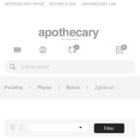
APOTHECARY PRIVÉ
PHYSIO & SPA
APOTHECARY LAB
0
0
Početna
Physio
Bolovi
Zglobovi

Filter