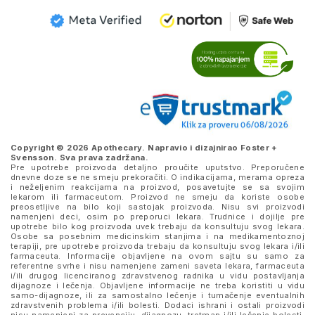
Copyright © 2026 Apothecary. Napravio i dizajnirao
Foster +
Svensson
. Sva prava zadržana.
Pre upotrebe proizvoda detaljno proučite uputstvo. Preporučene
dnevne doze se ne smeju prekoračiti. O indikacijama, merama opreza
i neželjenim reakcijama na proizvod, posavetujte se sa svojim
lekarom ili farmaceutom. Proizvod ne smeju da koriste osobe
preosetljive na bilo koji sastojak proizvoda. Nisu svi proizvodi
namenjeni deci, osim po preporuci lekara. Trudnice i dojilje pre
upotrebe bilo kog proizvoda uvek trebaju da konsultuju svog lekara.
Osobe sa posebnim medicinskim stanjima i na medikamentoznoj
terapiji, pre upotrebe proizvoda trebaju da konsultuju svog lekara i/ili
farmaceuta. Informacije objavljene na ovom sajtu su samo za
referentne svrhe i nisu namenjene zameni saveta lekara, farmaceuta
i/ili drugog licenciranog zdravstvenog radnika u vidu postavljanja
dijagnoze i lečenja. Objavljene informacije ne treba koristiti u vidu
samo-dijagnoze, ili za samostalno lečenje i tumačenje eventualnih
zdravstvenih problema i/ili bolesti. Dodaci ishrani i ostali proizvodi