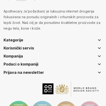
Apothecary /a’po(tə)kari/ je luksuzna internet drogerija
fokusirana na ponudu originalnih i vrhunskih proizvoda za
lepši život. Naš cilj je da ponudimo kvalitetne proizvode za
negu tela, kose i kože.
keyboard_arrow_down
Kategorije
keyboard_arrow_down
Korisnički servis
keyboard_arrow_down
Kompanija
keyboard_arrow_down
Podaci o kompaniji
keyboard_arrow_down
Prijava na newsletter