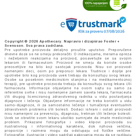
Copyright © 2026 Apothecary. Napravio i dizajnirao
Foster +
Svensson
. Sva prava zadržana.
Pre upotrebe proizvoda detaljno proučite uputstvo. Preporučene
dnevne doze se ne smeju prekoračiti. O indikacijama, merama opreza
i neželjenim reakcijama na proizvod, posavetujte se sa svojim
lekarom ili farmaceutom. Proizvod ne smeju da koriste osobe
preosetljive na bilo koji sastojak proizvoda. Nisu svi proizvodi
namenjeni deci, osim po preporuci lekara. Trudnice i dojilje pre
upotrebe bilo kog proizvoda uvek trebaju da konsultuju svog lekara.
Osobe sa posebnim medicinskim stanjima i na medikamentoznoj
terapiji, pre upotrebe proizvoda trebaju da konsultuju svog lekara i/ili
farmaceuta. Informacije objavljene na ovom sajtu su samo za
referentne svrhe i nisu namenjene zameni saveta lekara, farmaceuta
i/ili drugog licenciranog zdravstvenog radnika u vidu postavljanja
dijagnoze i lečenja. Objavljene informacije ne treba koristiti u vidu
samo-dijagnoze, ili za samostalno lečenje i tumačenje eventualnih
zdravstvenih problema i/ili bolesti. Dodaci ishrani i ostali proizvodi
nisu namenjeni za prevenciju, dijagnozu, tretman i/ili lečenje bolesti.
Uvek se obratite svom lekaru ukoliko sumnjate da imate medicinski
problem. Prikazane fotografije i video klipovi proizvoda su
ilustrativnog i informativnog karaktera, dok njihova veličina,
proporcije i razmera mogu da odstupaju od fizičke veličine.
Fotografije, ilustracije i video sadržaji pakovanja mogu da se razlikuju