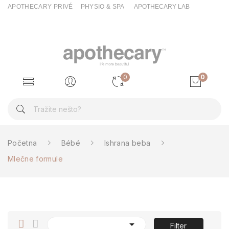
APOTHECARY PRIVÉ
PHYSIO & SPA
APOTHECARY LAB
0
0
Početna
Bébé
Ishrana beba
Mlečne formule

Filter