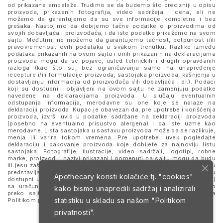
od prikazane ambalaže. Trudimo se da budemo što precizniji u opisu
proizvoda, prikazanih fotografija, video sadržaja i cena, ali ne
možemo da garantujemo da su sve informacije kompletne i bez
grešaka. Nastojimo da dobijemo tačne podatke o proizvodima od
svojih dobavljača i proizvođača, i da iste podatke prikažemo na svom
sajtu. Međutim, ne možemo da garantujemo tačnost, potpunost i/ili
pravovremenost ovih podataka u svakom trenutku. Razlike između
podataka prikazanih na ovom sajtu i onih prikazanih na deklaracijama
proizvoda mogu da se pojave, usled tehničkih i drugih opravdanih
razloga (kao što su, bez ograničavanja samo na unapređenje
recepture i/ili formulacije proizvoda, sastojaka proizvoda, kašnjenja u
dostavljanju informacija od proizvođača i/ili dobavljača i dr.). Podaci
koji su dostupni i objavljeni na ovom sajtu ne zamenjuju podatke
navedene na deklaracijama proizvoda. U slučaju eventualnih
odstupanja informacija, merodavne su one koje se nalaze na
deklaraciji proizvoda. Kupac je obavezan da, pre upotrebe i korišćenja
proizvoda, izvrši uvid u podatke sadržane na deklaraciji proizvoda
(posebno na eventualno prisustvo alergena) i da iste uzme kao
merodavne. Lista sastojaka u sastavu proizvoda može da se razlikuje,
menja ili varira tokom vremena. Pre upotrebe, uvek pogledajte
deklaraciju i pakovanje proizvoda koje dobijete za najnoviju listu
sastojaka. Fotografije, ilustracije, video sadržaji, logotipi, robne
marke, proizvodi i nazivi prikazani i pomenuti na sajtu mogu da budu
ili jesu zaštitni znaci njihovih kompanija. Proizvodi prikazani na sajtu
predstavljaju deo ponude za poručivanje i ne podrazumeva se da su
Apothecary koristi kolačiće tj. "cookies"
dostupni u svakom trenutku. Sve cene su izražene u dinarima (RSD)
sa uračunatim PDV-om, dok je poručivanje omogućeno isključivo
kako bismo unapredili sadržaj i analizirali
preko sajta. Nastavkom i upotrebom ovog sajta slažete se sa
statistiku u skladu sa našom
"Politikom
Politikom privatnosti
i
Uslovima korišćenja i prodaje
.
privatnosti".