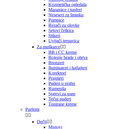
Kozmetička ogledala
Maramice i tupferi
Neseseri za šminku
Pumpice
Rezači za olovke
Setovi četkica
Stikeri
Uvijači trepavica
Za muškarce


BB i CC kreme
Bojenje brade i obrva
Bronzeri
Iluminatori i hajlajteri
Korektori
Prajmeri
Puderi u prahu
Rumenila
Sjajevi za usne
Tečni puderi
Tonirane kreme
Parfemi


Dečji


Mistovi