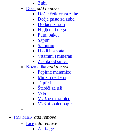
Zubi
Deca
add
remove
Dečje četkice za zube
Dečje paste za zube
Dodaci ishrani
Higijena i nega
Putni paket
Sapuni
Šamponi
Ujedi insekata
Vitamini i minerali
Zaštita od sunca
Kozmetika
add
remove
Papirne maramice
Mirisi i parfemi
Tupferi
Štapići za uši
Vata
Vlažne maramice
Vlažni toalet papir
[M]
MEN
add
remove
Lice
add
remove
Anti-age