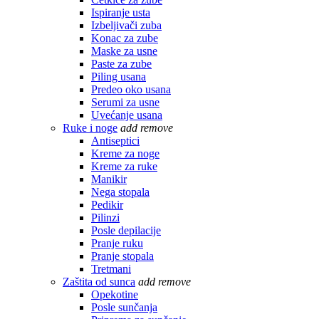
Ispiranje usta
Izbeljivači zuba
Konac za zube
Maske za usne
Paste za zube
Piling usana
Predeo oko usana
Serumi za usne
Uvećanje usana
Ruke i noge
add
remove
Antiseptici
Kreme za noge
Kreme za ruke
Manikir
Nega stopala
Pedikir
Pilinzi
Posle depilacije
Pranje ruku
Pranje stopala
Tretmani
Zaštita od sunca
add
remove
Opekotine
Posle sunčanja