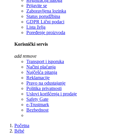
Registracija naloga
Prijavite se
Zaboravljena lozinka
Status porudžbina
GDPR Lični podaci
Lista želja
Poređenje proizvoda
Korisnički servis
add
remove
Transport i isporuka
Načini plaćanja
Najčešća pitanja
Reklamacije
Pravo na odustajanje
Politika privatnosti
Uslovi korišćenja i prodaje
Safety Gate
e-Trustmark
Bezbednost
Početna
Bébé