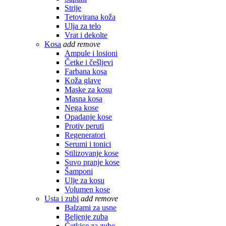
Strije
Tetovirana koža
Ulja za telo
Vrat i dekolte
Kosa
add
remove
Ampule i losioni
Četke i češljevi
Farbana kosa
Koža glave
Maske za kosu
Masna kosa
Nega kose
Opadanje kose
Protiv peruti
Regeneratori
Serumi i tonici
Stilizovanje kose
Suvo pranje kose
Šamponi
Ulje za kosu
Volumen kose
Usta i zubi
add
remove
Balzami za usne
Beljenje zuba
Četkice za zube