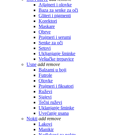
Ajlajneri i olovke
Baza za senke za oči
Gliteri i pigmenti
Korektori
Maskare
Obrve
Prajmeri i serumi
Senke za oči
Setovi
Ukljanjanje šminke
Veštačke trepavice
Usne
add
remove
Balzami u boji
Futrole
Olovke
Prajmeri i fiksatori
Ruževi
Sjajevi
Tečni ruževi
Uklanjanje šminke
Uvećanje usana
Nokti
add
remove
Lakovi
Manikir
Nadlakovi za nokte