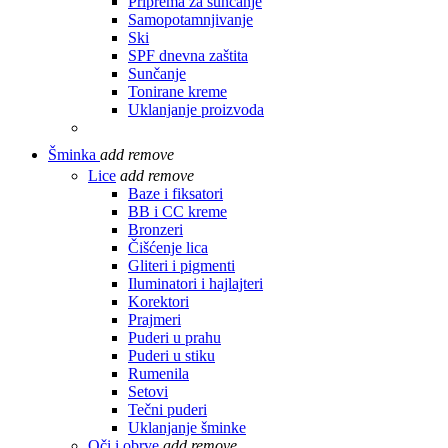
Priprema za sunčanje
Samopotamnjivanje
Ski
SPF dnevna zaštita
Sunčanje
Tonirane kreme
Uklanjanje proizvoda
Šminka
add
remove
Lice
add
remove
Baze i fiksatori
BB i CC kreme
Bronzeri
Čišćenje lica
Gliteri i pigmenti
Iluminatori i hajlajteri
Korektori
Prajmeri
Puderi u prahu
Puderi u stiku
Rumenila
Setovi
Tečni puderi
Uklanjanje šminke
Oči i obrve
add
remove