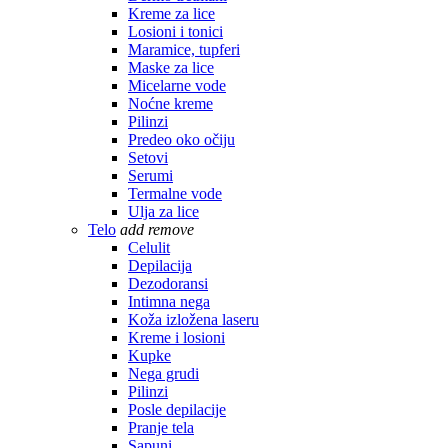
Kreme za lice
Losioni i tonici
Maramice, tupferi
Maske za lice
Micelarne vode
Noćne kreme
Pilinzi
Predeo oko očiju
Setovi
Serumi
Termalne vode
Ulja za lice
Telo
add
remove
Celulit
Depilacija
Dezodoransi
Intimna nega
Koža izložena laseru
Kreme i losioni
Kupke
Nega grudi
Pilinzi
Posle depilacije
Pranje tela
Sapuni