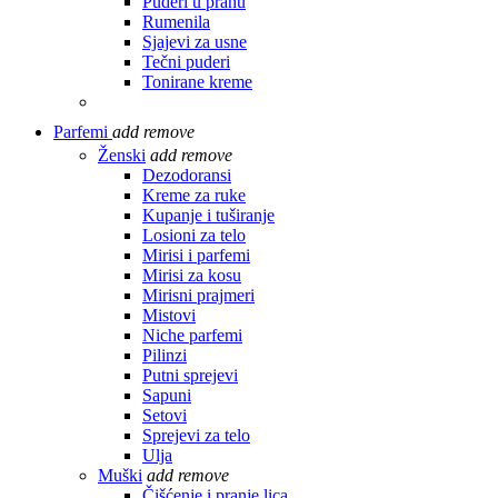
Puderi u prahu
Rumenila
Sjajevi za usne
Tečni puderi
Tonirane kreme
Parfemi
add
remove
Ženski
add
remove
Dezodoransi
Kreme za ruke
Kupanje i tuširanje
Losioni za telo
Mirisi i parfemi
Mirisi za kosu
Mirisni prajmeri
Mistovi
Niche parfemi
Pilinzi
Putni sprejevi
Sapuni
Setovi
Sprejevi za telo
Ulja
Muški
add
remove
Čišćenje i pranje lica