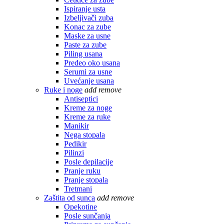
Ispiranje usta
Izbeljivači zuba
Konac za zube
Maske za usne
Paste za zube
Piling usana
Predeo oko usana
Serumi za usne
Uvećanje usana
Ruke i noge
add
remove
Antiseptici
Kreme za noge
Kreme za ruke
Manikir
Nega stopala
Pedikir
Pilinzi
Posle depilacije
Pranje ruku
Pranje stopala
Tretmani
Zaštita od sunca
add
remove
Opekotine
Posle sunčanja