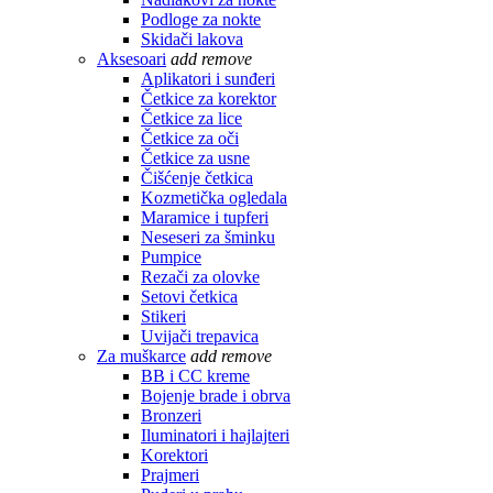
Podloge za nokte
Skidači lakova
Aksesoari
add
remove
Aplikatori i sunđeri
Četkice za korektor
Četkice za lice
Četkice za oči
Četkice za usne
Čišćenje četkica
Kozmetička ogledala
Maramice i tupferi
Neseseri za šminku
Pumpice
Rezači za olovke
Setovi četkica
Stikeri
Uvijači trepavica
Za muškarce
add
remove
BB i CC kreme
Bojenje brade i obrva
Bronzeri
Iluminatori i hajlajteri
Korektori
Prajmeri