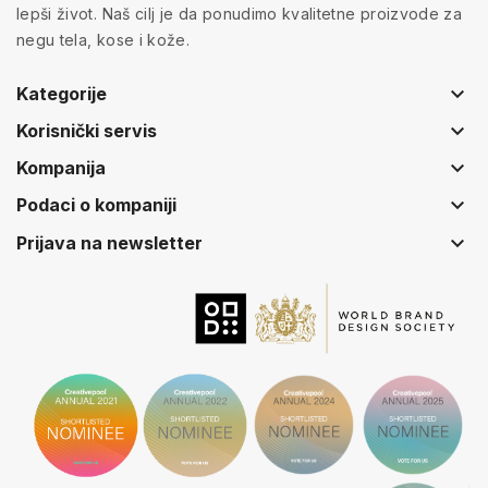
lepši život. Naš cilj je da ponudimo kvalitetne proizvode za
negu tela, kose i kože.
keyboard_arrow_down
Kategorije
keyboard_arrow_down
Korisnički servis
keyboard_arrow_down
Kompanija
keyboard_arrow_down
Podaci o kompaniji
keyboard_arrow_down
Prijava na newsletter