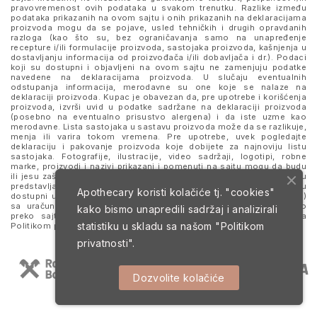
pravovremenost ovih podataka u svakom trenutku. Razlike između
podataka prikazanih na ovom sajtu i onih prikazanih na deklaracijama
proizvoda mogu da se pojave, usled tehničkih i drugih opravdanih
razloga (kao što su, bez ograničavanja samo na unapređenje
recepture i/ili formulacije proizvoda, sastojaka proizvoda, kašnjenja u
dostavljanju informacija od proizvođača i/ili dobavljača i dr.). Podaci
koji su dostupni i objavljeni na ovom sajtu ne zamenjuju podatke
navedene na deklaracijama proizvoda. U slučaju eventualnih
odstupanja informacija, merodavne su one koje se nalaze na
deklaraciji proizvoda. Kupac je obavezan da, pre upotrebe i korišćenja
proizvoda, izvrši uvid u podatke sadržane na deklaraciji proizvoda
(posebno na eventualno prisustvo alergena) i da iste uzme kao
merodavne. Lista sastojaka u sastavu proizvoda može da se razlikuje,
menja ili varira tokom vremena. Pre upotrebe, uvek pogledajte
deklaraciju i pakovanje proizvoda koje dobijete za najnoviju listu
sastojaka. Fotografije, ilustracije, video sadržaji, logotipi, robne
marke, proizvodi i nazivi prikazani i pomenuti na sajtu mogu da budu
ili jesu zaštitni znaci njihovih kompanija. Proizvodi prikazani na sajtu
predstavljaju deo ponude za poručivanje i ne podrazumeva se da su
Apothecary koristi kolačiće tj. "cookies"
dostupni u svakom trenutku. Sve cene su izražene u dinarima (RSD)
sa uračunatim PDV-om, dok je poručivanje omogućeno isključivo
kako bismo unapredili sadržaj i analizirali
preko sajta. Nastavkom i upotrebom ovog sajta slažete se sa
statistiku u skladu sa našom
"Politikom
Politikom privatnosti
i
Uslovima korišćenja i prodaje
.
privatnosti".
Dozvolite kolačiće