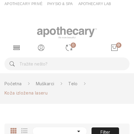
APOTHECARY PRIVÉ
PHYSIO & SPA
APOTHECARY LAB
0
0
Početna
Muškarci
Telo
Koža izložena laseru

Filter