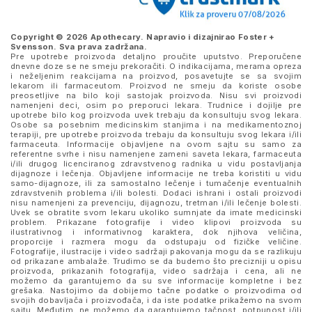
Copyright © 2026 Apothecary. Napravio i dizajnirao
Foster +
Svensson
. Sva prava zadržana.
Pre upotrebe proizvoda detaljno proučite uputstvo. Preporučene
dnevne doze se ne smeju prekoračiti. O indikacijama, merama opreza
i neželjenim reakcijama na proizvod, posavetujte se sa svojim
lekarom ili farmaceutom. Proizvod ne smeju da koriste osobe
preosetljive na bilo koji sastojak proizvoda. Nisu svi proizvodi
namenjeni deci, osim po preporuci lekara. Trudnice i dojilje pre
upotrebe bilo kog proizvoda uvek trebaju da konsultuju svog lekara.
Osobe sa posebnim medicinskim stanjima i na medikamentoznoj
terapiji, pre upotrebe proizvoda trebaju da konsultuju svog lekara i/ili
farmaceuta. Informacije objavljene na ovom sajtu su samo za
referentne svrhe i nisu namenjene zameni saveta lekara, farmaceuta
i/ili drugog licenciranog zdravstvenog radnika u vidu postavljanja
dijagnoze i lečenja. Objavljene informacije ne treba koristiti u vidu
samo-dijagnoze, ili za samostalno lečenje i tumačenje eventualnih
zdravstvenih problema i/ili bolesti. Dodaci ishrani i ostali proizvodi
nisu namenjeni za prevenciju, dijagnozu, tretman i/ili lečenje bolesti.
Uvek se obratite svom lekaru ukoliko sumnjate da imate medicinski
problem. Prikazane fotografije i video klipovi proizvoda su
ilustrativnog i informativnog karaktera, dok njihova veličina,
proporcije i razmera mogu da odstupaju od fizičke veličine.
Fotografije, ilustracije i video sadržaji pakovanja mogu da se razlikuju
od prikazane ambalaže. Trudimo se da budemo što precizniji u opisu
proizvoda, prikazanih fotografija, video sadržaja i cena, ali ne
možemo da garantujemo da su sve informacije kompletne i bez
grešaka. Nastojimo da dobijemo tačne podatke o proizvodima od
svojih dobavljača i proizvođača, i da iste podatke prikažemo na svom
sajtu. Međutim, ne možemo da garantujemo tačnost, potpunost i/ili