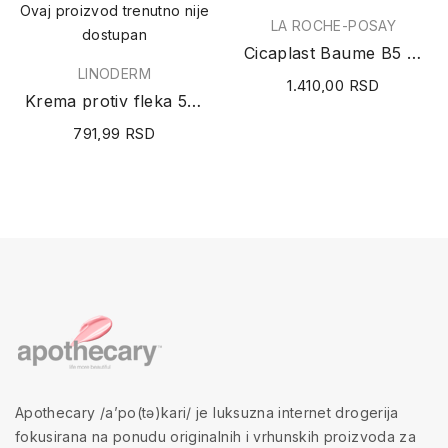
Ovaj proizvod trenutno nije
LA ROCHE-POSAY
dostupan
Cicaplast Baume B5 SPF50 40ml
LINODERM
1.410,00 RSD
Krema protiv fleka 50ml
791,99 RSD
Apothecary /a’po(tə)kari/ je luksuzna internet drogerija
fokusirana na ponudu originalnih i vrhunskih proizvoda za