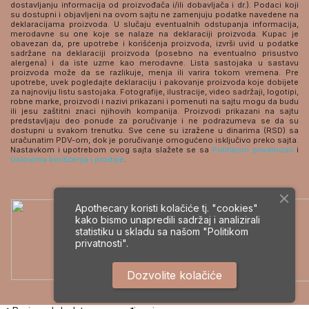
dostavljanju informacija od proizvođača i/ili dobavljača i dr.). Podaci koji
su dostupni i objavljeni na ovom sajtu ne zamenjuju podatke navedene na
deklaracijama proizvoda. U slučaju eventualnih odstupanja informacija,
merodavne su one koje se nalaze na deklaraciji proizvoda. Kupac je
obavezan da, pre upotrebe i korišćenja proizvoda, izvrši uvid u podatke
sadržane na deklaraciji proizvoda (posebno na eventualno prisustvo
alergena) i da iste uzme kao merodavne. Lista sastojaka u sastavu
proizvoda može da se razlikuje, menja ili varira tokom vremena. Pre
upotrebe, uvek pogledajte deklaraciju i pakovanje proizvoda koje dobijete
za najnoviju listu sastojaka. Fotografije, ilustracije, video sadržaji, logotipi,
robne marke, proizvodi i nazivi prikazani i pomenuti na sajtu mogu da budu
ili jesu zaštitni znaci njihovih kompanija. Proizvodi prikazani na sajtu
predstavljaju deo ponude za poručivanje i ne podrazumeva se da su
dostupni u svakom trenutku. Sve cene su izražene u dinarima (RSD) sa
uračunatim PDV-om, dok je poručivanje omogućeno isključivo preko sajta.
Nastavkom i upotrebom ovog sajta slažete se sa
Politikom privatnosti
i
Uslovima korišćenja i prodaje
.
Apothecary koristi kolačiće tj. "cookies"
kako bismo unapredili sadržaj i analizirali
statistiku u skladu sa našom
"Politikom
privatnosti".
Dozvolite kolačiće