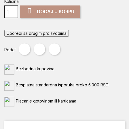
Količina

DODAJ U KORPU
Uporedi sa drugim proizvodima
Podeli
Tweet
Pinterest
Podeli
Bezbedna kupovina
Besplatna standardna isporuka preko 5.000 RSD
Plaćanje gotovinom ili karticama