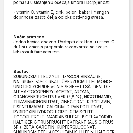
pomažu u smanjenju osećaja umora i iscrpljenosti
- vitamin C, vitamin E, cink, selen, bakar i mangan
doprinose zaštiti ćelija od oksidativnog stresa.
Način primene:
Jedna kesica dnevno. Rastopiti direktno u ustima. O
dužini uzimanja preparata razgovarate sa svojim
lekarom ili farmaceutom.
Sastav:
SÜßUNGSMITTEL XYLIT, L-ASCORBINSÄURE,
NATRIUM-L-ASCORBAT, ÜBERZUGMITTEL MONO-
UND DIGLYCERIDE VON SPEISEFETTSÄUREN, DL-
ALPHA-TOCOPHERYLACETAT, AROMA,
ORANGENFRUCHTPULVER (2,8 %), NICOTINAMID,
THIAMINMONONITRAT, ZINKCITRAT, RIBOFLAVIN,
EISENFUMARAT, CALCIUM-D-PANTOTHENAT,
PYRIDOXINHYDROCHLORID, GEMISCHTE
TOCOPHEROLE, MANGANSULFAT, BIOFLAVONOID-
HALTIGER CITRUSFRUCHT-EXTRAKT (AUS CITRUS
SP.), BETA-CAROTIN, KUPFERGLUCONAT,
SÜßUNGSMITTEL ACESULFAM K, LUTEIN-HALTIGER