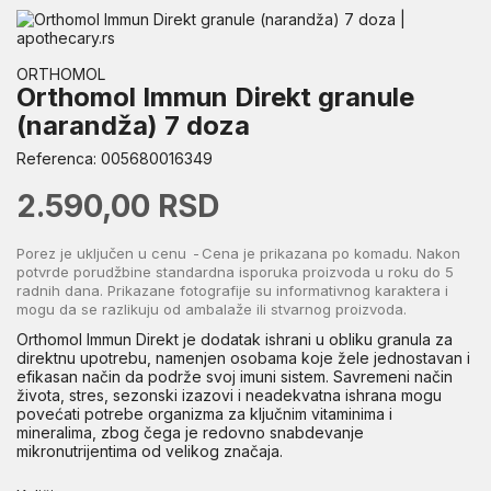
ORTHOMOL
Orthomol Immun Direkt granule
(narandža) 7 doza
Referenca:
005680016349
2.590,00 RSD
Porez je uključen u cenu
Cena je prikazana po komadu. Nakon
potvrde porudžbine standardna isporuka proizvoda u roku do 5
radnih dana. Prikazane fotografije su informativnog karaktera i
mogu da se razlikuju od ambalaže ili stvarnog proizvoda.
Orthomol Immun Direkt je dodatak ishrani u obliku granula za
direktnu upotrebu, namenjen osobama koje žele jednostavan i
efikasan način da podrže svoj imuni sistem. Savremeni način
života, stres, sezonski izazovi i neadekvatna ishrana mogu
povećati potrebe organizma za ključnim vitaminima i
mineralima, zbog čega je redovno snabdevanje
mikronutrijentima od velikog značaja.