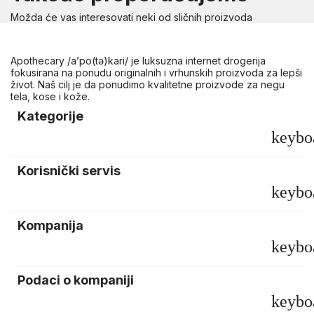
Možda će vas interesovati neki od sličnih proizvoda
Apothecary /a’po(tə)kari/ je luksuzna internet drogerija
fokusirana na ponudu originalnih i vrhunskih proizvoda za lepši
život. Naš cilj je da ponudimo kvalitetne proizvode za negu
tela, kose i kože.
Kategorije
keybo
Korisnički servis
keybo
Kompanija
keybo
Podaci o kompaniji
keybo