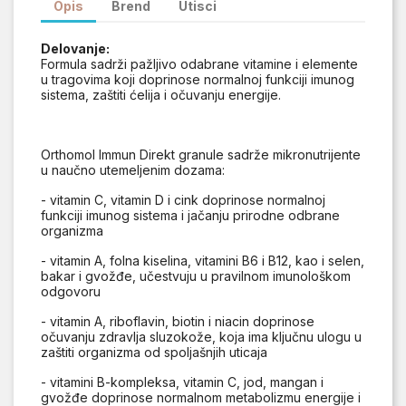
Opis
Brend
Utisci
Delovanje:
Formula sadrži pažljivo odabrane vitamine i elemente
u tragovima koji doprinose normalnoj funkciji imunog
sistema, zaštiti ćelija i očuvanju energije.
Orthomol Immun Direkt granule sadrže mikronutrijente
u naučno utemeljenim dozama:
- vitamin C, vitamin D i cink doprinose normalnoj
funkciji imunog sistema i jačanju prirodne odbrane
organizma
- vitamin A, folna kiselina, vitamini B6 i B12, kao i selen,
bakar i gvožđe, učestvuju u pravilnom imunološkom
odgovoru
- vitamin A, riboflavin, biotin i niacin doprinose
očuvanju zdravlja sluzokože, koja ima ključnu ulogu u
zaštiti organizma od spoljašnjih uticaja
- vitamini B-kompleksa, vitamin C, jod, mangan i
gvožđe doprinose normalnom metabolizmu energije i