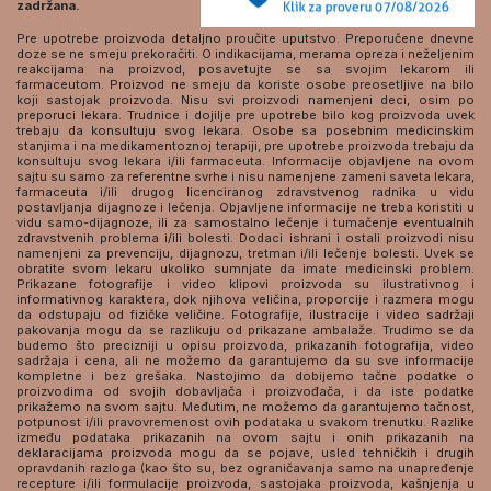
zadržana.
Pre upotrebe proizvoda detaljno proučite uputstvo. Preporučene dnevne
doze se ne smeju prekoračiti. O indikacijama, merama opreza i neželjenim
reakcijama na proizvod, posavetujte se sa svojim lekarom ili
farmaceutom. Proizvod ne smeju da koriste osobe preosetljive na bilo
koji sastojak proizvoda. Nisu svi proizvodi namenjeni deci, osim po
preporuci lekara. Trudnice i dojilje pre upotrebe bilo kog proizvoda uvek
trebaju da konsultuju svog lekara. Osobe sa posebnim medicinskim
stanjima i na medikamentoznoj terapiji, pre upotrebe proizvoda trebaju da
konsultuju svog lekara i/ili farmaceuta. Informacije objavljene na ovom
sajtu su samo za referentne svrhe i nisu namenjene zameni saveta lekara,
farmaceuta i/ili drugog licenciranog zdravstvenog radnika u vidu
postavljanja dijagnoze i lečenja. Objavljene informacije ne treba koristiti u
vidu samo-dijagnoze, ili za samostalno lečenje i tumačenje eventualnih
zdravstvenih problema i/ili bolesti. Dodaci ishrani i ostali proizvodi nisu
namenjeni za prevenciju, dijagnozu, tretman i/ili lečenje bolesti. Uvek se
obratite svom lekaru ukoliko sumnjate da imate medicinski problem.
Prikazane fotografije i video klipovi proizvoda su ilustrativnog i
informativnog karaktera, dok njihova veličina, proporcije i razmera mogu
da odstupaju od fizičke veličine. Fotografije, ilustracije i video sadržaji
pakovanja mogu da se razlikuju od prikazane ambalaže. Trudimo se da
budemo što precizniji u opisu proizvoda, prikazanih fotografija, video
sadržaja i cena, ali ne možemo da garantujemo da su sve informacije
kompletne i bez grešaka. Nastojimo da dobijemo tačne podatke o
proizvodima od svojih dobavljača i proizvođača, i da iste podatke
prikažemo na svom sajtu. Međutim, ne možemo da garantujemo tačnost,
potpunost i/ili pravovremenost ovih podataka u svakom trenutku. Razlike
između podataka prikazanih na ovom sajtu i onih prikazanih na
deklaracijama proizvoda mogu da se pojave, usled tehničkih i drugih
opravdanih razloga (kao što su, bez ograničavanja samo na unapređenje
recepture i/ili formulacije proizvoda, sastojaka proizvoda, kašnjenja u