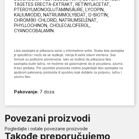
TAGETES ERECTA-EXTRAKT, RETINYLACETAT,
PTEROYLMONOGLUTAMINSÄURE, LYCOPIN,
KALIUMIODID, NATRIUMMOLYBDAT, D-BIOTIN,
CHROM(III)-CHLORID, NATRIUMSELENAT,
PHYLLOCHINON, CHOLECALCIFEROL,
CYANOCOBALAMIN.
Lista sastojaka je prikazana samo u informativne svrhe. Svaka lista sastojaka
je specifična i može da se razlikuje, menja ili varira tokom vremena. Sve
formule su podložne promenama. Iako se trudimo da prikazana lista
sastojaka bude tačna, ne možemo da garantujemo da je pouzdana, ažurna
ili bez grešaka. Pre upotrebe proizvoda molimo pogledajte listu sastojaka na
spoljnom pakovanju proizvoda ili uputstvu koje dobijete za potpunu, tačnu i
ažurnu listu.
Pakovanje:
7 doza
Povezani proizvodi
Pogledajte i ostale povezane proizvode
Takođe preporučujemo