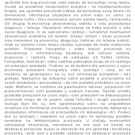
upotrebe bilo kog proizvoda uvek trebaju da konsultuju svog lekara.
Osobe sa posebnim medicinskim stanjima i na medikamentoznoj
terapiji, pre upotrebe proizvoda trebaju da konsultuju svog lekara i/ili
farmaceuta. Informacije objavljene na ovom sajtu su samo za
referentne svrhe i nisu namenjene zameni saveta lekara, farmaceuta
i/ili drugog licenciranog zdravstvenog radnika u vidu postavljanja
dijagnoze i lečenja. Objavljene informacije ne treba koristiti u vidu
samo-dijagnoze, ili za samostalno lečenje i tumačenje eventualnih
zdravstvenih problema i/ili bolesti. Dodaci ishrani i ostali proizvodi
nisu namenjeni za prevenciju, dijagnozu, tretman i/ili lečenje bolesti.
Uvek se obratite svom lekaru ukoliko sumnjate da imate medicinski
problem. Prikazane fotografije i video klipovi proizvoda su
ilustrativnog i informativnog karaktera, dok njihova veličina,
proporcije i razmera mogu da odstupaju od fizičke veličine.
Fotografije, ilustracije i video sadržaji pakovanja mogu da se razlikuju
od prikazane ambalaže. Trudimo se da budemo što precizniji u opisu
proizvoda, prikazanih fotografija, video sadržaja i cena, ali ne
možemo da garantujemo da su sve informacije kompletne i bez
grešaka. Nastojimo da dobijemo tačne podatke o proizvodima od
svojih dobavljača i proizvođača, i da iste podatke prikažemo na svom
sajtu. Međutim, ne možemo da garantujemo tačnost, potpunost i/ili
pravovremenost ovih podataka u svakom trenutku. Razlike između
podataka prikazanih na ovom sajtu i onih prikazanih na deklaracijama
proizvoda mogu da se pojave, usled tehničkih i drugih opravdanih
razloga (kao što su, bez ograničavanja samo na unapređenje
recepture i/ili formulacije proizvoda, sastojaka proizvoda, kašnjenja u
dostavljanju informacija od proizvođača i/ili dobavljača i dr.). Podaci
koji su dostupni i objavljeni na ovom sajtu ne zamenjuju podatke
navedene na deklaracijama proizvoda. U slučaju eventualnih
odstupanja informacija, merodavne su one koje se nalaze na
deklaraciji proizvoda. Kupac je obavezan da, pre upotrebe i korišćenja
proizvoda, izvrši uvid u podatke sadržane na deklaraciji proizvoda