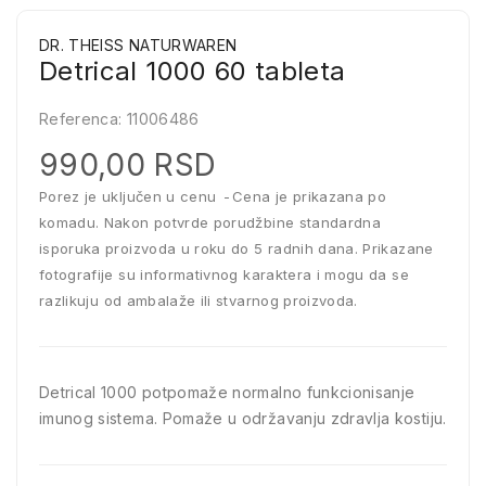
DR. THEISS NATURWAREN
Detrical 1000 60 tableta
Referenca:
11006486
990,00 RSD
Porez je uključen u cenu
Cena je prikazana po
komadu. Nakon potvrde porudžbine standardna
isporuka proizvoda u roku do 5 radnih dana. Prikazane
fotografije su informativnog karaktera i mogu da se
razlikuju od ambalaže ili stvarnog proizvoda.
Detrical 1000 potpomaže normalno funkcionisanje
imunog sistema. Pomaže u održavanju zdravlja kostiju.