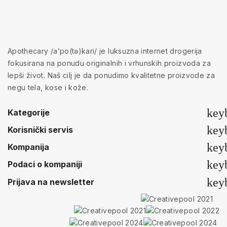
Apothecary /a’po(tə)kari/ je luksuzna internet drogerija
fokusirana na ponudu originalnih i vrhunskih proizvoda za
lepši život. Naš cilj je da ponudimo kvalitetne proizvode za
negu tela, kose i kože.
key
Kategorije
key
Korisnički servis
key
Kompanija
key
Podaci o kompaniji
key
Prijava na newsletter