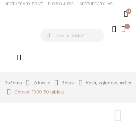
APOTHECARY PRIVÉ
PHYSIO & SPA
APOTHECARY LAB
0
ck
Početna
Zdravlje
Bolovi
Kosti, zglobovi, mišići
Detrical 1000 60 tableta