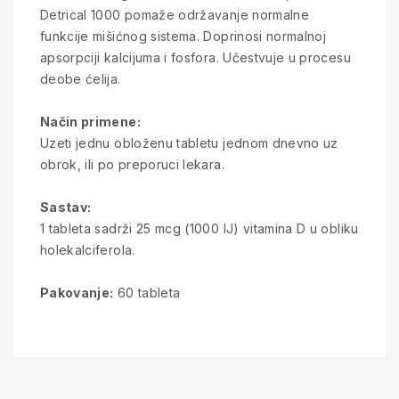
Detrical 1000 pomaže održavanje normalne
funkcije mišićnog sistema. Doprinosi normalnoj
apsorpciji kalcijuma i fosfora. Učestvuje u procesu
deobe ćelija.
Način primene:
Uzeti jednu obloženu tabletu jednom dnevno uz
obrok, ili po preporuci lekara.
Sastav:
1 tableta sadrži 25 mcg (1000 IJ) vitamina D u obliku
holekalciferola.
Pakovanje:
60 tableta