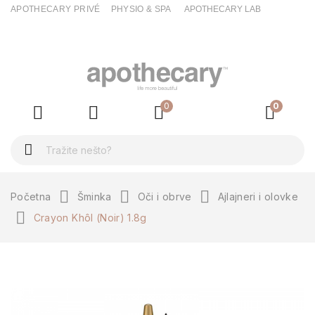
APOTHECARY PRIVÉ
PHYSIO & SPA
APOTHECARY LAB
ck
0
0
Početna
Šminka
Oči i obrve
Ajlajneri i olovke
Crayon Khôl (Noir) 1.8g