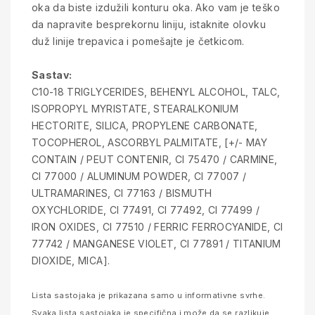
oka da biste izdužili konturu oka. Ako vam je teško
da napravite besprekornu liniju, istaknite olovku
duž linije trepavica i pomešajte je četkicom.
Sastav:
C10-18 TRIGLYCERIDES, BEHENYL ALCOHOL, TALC,
ISOPROPYL MYRISTATE, STEARALKONIUM
HECTORITE, SILICA, PROPYLENE CARBONATE,
TOCOPHEROL, ASCORBYL PALMITATE, [+/- MAY
CONTAIN / PEUT CONTENIR, CI 75470 / CARMINE,
CI 77000 / ALUMINUM POWDER, CI 77007 /
ULTRAMARINES, CI 77163 / BISMUTH
OXYCHLORIDE, CI 77491, CI 77492, CI 77499 /
IRON OXIDES, CI 77510 / FERRIC FERROCYANIDE, CI
77742 / MANGANESE VIOLET, CI 77891 / TITANIUM
DIOXIDE, MICA].
Lista sastojaka je prikazana samo u informativne svrhe.
Svaka lista sastojaka je specifična i može da se razlikuje,