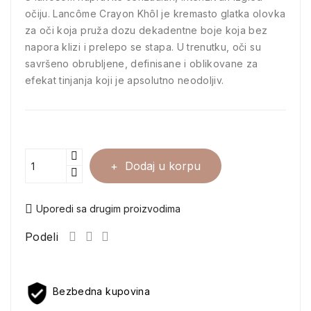
očiju. Lancôme Crayon Khôl je kremasto glatka olovka
za oči koja pruža dozu dekadentne boje koja bez
napora klizi i prelepo se stapa. U trenutku, oči su
savršeno obrubljene, definisane i oblikovane za
efekat tinjanja koji je apsolutno neodoljiv.
Dodaj u korpu
Uporedi sa drugim proizvodima
Podeli
Bezbedna kupovina