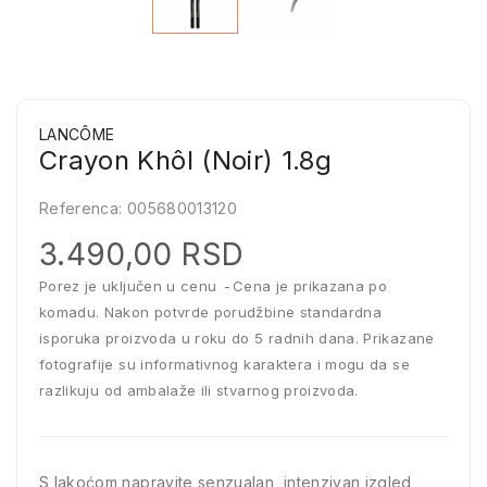
LANCÔME
Crayon Khôl (Noir) 1.8g
Referenca:
005680013120
3.490,00 RSD
Porez je uključen u cenu
Cena je prikazana po
komadu. Nakon potvrde porudžbine standardna
isporuka proizvoda u roku do 5 radnih dana. Prikazane
fotografije su informativnog karaktera i mogu da se
razlikuju od ambalaže ili stvarnog proizvoda.
S lakoćom napravite senzualan, intenzivan izgled