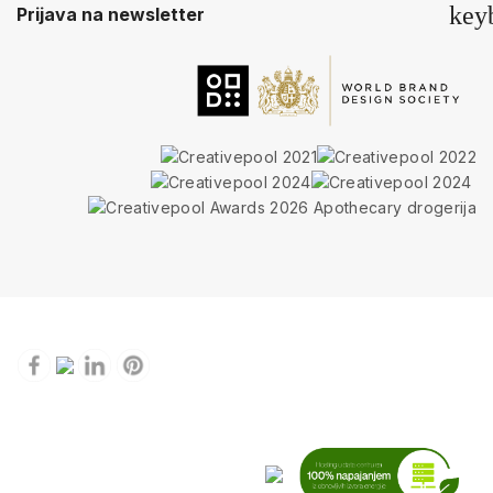
key
Prijava na newsletter