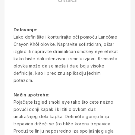
Delovanje:
Lako definišite i konturirajte oči pomoću Lancôme
Crayon Khôl olovke. Napravite sofisticiran, oštar
izgled ili napravite dramatičan smokey eye efekat
kako biste dali intenzivnu i smelu izjavu. Kremasta
olovka može da se meša i daje boju visoke
definicije, kao i preciznu aplikaciju jednim
potezom.
Način upotrebe:
Pojačajte izgled smoki eye tako što ćete nežno
povući donji kapak i kliziti olovkom duž
unutrašnjeg dela kapka. Definišite gornju liniju
trepavica držeći se što bliže korenu trepavica.
Produžite liniju neposredno iza spoljašnjeg ugla