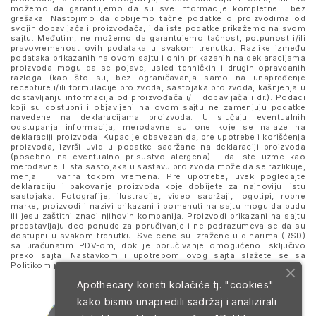
možemo da garantujemo da su sve informacije kompletne i bez
grešaka. Nastojimo da dobijemo tačne podatke o proizvodima od
svojih dobavljača i proizvođača, i da iste podatke prikažemo na svom
sajtu. Međutim, ne možemo da garantujemo tačnost, potpunost i/ili
pravovremenost ovih podataka u svakom trenutku. Razlike između
podataka prikazanih na ovom sajtu i onih prikazanih na deklaracijama
proizvoda mogu da se pojave, usled tehničkih i drugih opravdanih
razloga (kao što su, bez ograničavanja samo na unapređenje
recepture i/ili formulacije proizvoda, sastojaka proizvoda, kašnjenja u
dostavljanju informacija od proizvođača i/ili dobavljača i dr.). Podaci
koji su dostupni i objavljeni na ovom sajtu ne zamenjuju podatke
navedene na deklaracijama proizvoda. U slučaju eventualnih
odstupanja informacija, merodavne su one koje se nalaze na
deklaraciji proizvoda. Kupac je obavezan da, pre upotrebe i korišćenja
proizvoda, izvrši uvid u podatke sadržane na deklaraciji proizvoda
(posebno na eventualno prisustvo alergena) i da iste uzme kao
merodavne. Lista sastojaka u sastavu proizvoda može da se razlikuje,
menja ili varira tokom vremena. Pre upotrebe, uvek pogledajte
deklaraciju i pakovanje proizvoda koje dobijete za najnoviju listu
sastojaka. Fotografije, ilustracije, video sadržaji, logotipi, robne
marke, proizvodi i nazivi prikazani i pomenuti na sajtu mogu da budu
ili jesu zaštitni znaci njihovih kompanija. Proizvodi prikazani na sajtu
predstavljaju deo ponude za poručivanje i ne podrazumeva se da su
dostupni u svakom trenutku. Sve cene su izražene u dinarima (RSD)
sa uračunatim PDV-om, dok je poručivanje omogućeno isključivo
preko sajta. Nastavkom i upotrebom ovog sajta slažete se sa
Politikom privatnosti
i
Uslovima korišćenja i prodaje
.
Apothecary koristi kolačiće tj. "cookies"
kako bismo unapredili sadržaj i analizirali