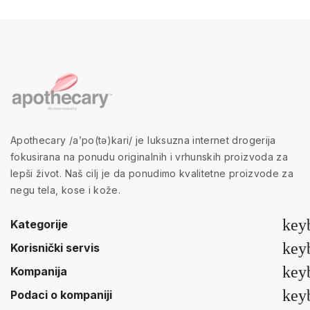
Apothecary /a’po(tə)kari/ je luksuzna internet drogerija
fokusirana na ponudu originalnih i vrhunskih proizvoda za
lepši život. Naš cilj je da ponudimo kvalitetne proizvode za
negu tela, kose i kože.
key
Kategorije
key
Korisnički servis
key
Kompanija
key
Podaci o kompaniji