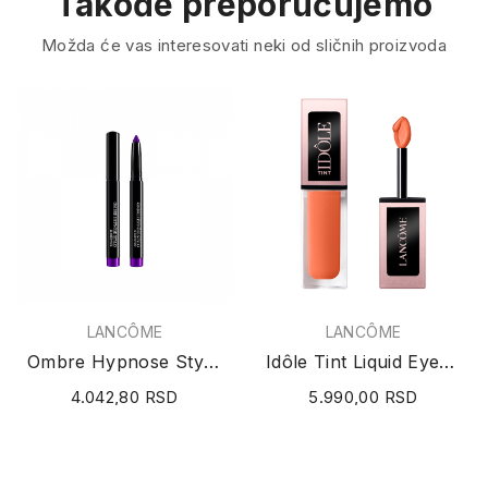
Takođe preporučujemo
Možda će vas interesovati neki od sličnih proizvoda
LANCÔME
LANCÔME
Ombre Hypnose Stylo kremasta senka u olovci 30...
Idôle Tint Liquid Eyeshadow & Eyeliner (N°04...
4.042,80 RSD
5.990,00 RSD