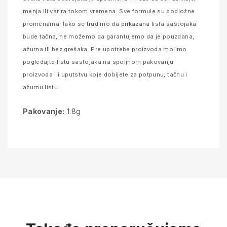
menja ili varira tokom vremena. Sve formule su podložne
promenama. Iako se trudimo da prikazana lista sastojaka
bude tačna, ne možemo da garantujemo da je pouzdana,
ažurna ili bez grešaka. Pre upotrebe proizvoda molimo
pogledajte listu sastojaka na spoljnom pakovanju
proizvoda ili uputstvu koje dobijete za potpunu, tačnu i
ažurnu listu.
Pakovanje:
1.8g