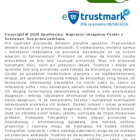
Copyright © 2026 Apothecary. Napravio i dizajnirao
Foster +
Svensson
. Sva prava zadržana.
Pre upotrebe proizvoda detaljno proučite uputstvo. Preporučene
dnevne doze se ne smeju prekoračiti. O indikacijama, merama opreza
i neželjenim reakcijama na proizvod, posavetujte se sa svojim
lekarom ili farmaceutom. Proizvod ne smeju da koriste osobe
preosetljive na bilo koji sastojak proizvoda. Nisu svi proizvodi
namenjeni deci, osim po preporuci lekara. Trudnice i dojilje pre
upotrebe bilo kog proizvoda uvek trebaju da konsultuju svog lekara.
Osobe sa posebnim medicinskim stanjima i na medikamentoznoj
terapiji, pre upotrebe proizvoda trebaju da konsultuju svog lekara i/ili
farmaceuta. Informacije objavljene na ovom sajtu su samo za
referentne svrhe i nisu namenjene zameni saveta lekara, farmaceuta
i/ili drugog licenciranog zdravstvenog radnika u vidu postavljanja
dijagnoze i lečenja. Objavljene informacije ne treba koristiti u vidu
samo-dijagnoze, ili za samostalno lečenje i tumačenje eventualnih
zdravstvenih problema i/ili bolesti. Dodaci ishrani i ostali proizvodi
nisu namenjeni za prevenciju, dijagnozu, tretman i/ili lečenje bolesti.
Uvek se obratite svom lekaru ukoliko sumnjate da imate medicinski
problem. Prikazane fotografije i video klipovi proizvoda su
ilustrativnog i informativnog karaktera, dok njihova veličina,
proporcije i razmera mogu da odstupaju od fizičke veličine.
Fotografije, ilustracije i video sadržaji pakovanja mogu da se razlikuju
od prikazane ambalaže. Trudimo se da budemo što precizniji u opisu
proizvoda, prikazanih fotografija, video sadržaja i cena, ali ne