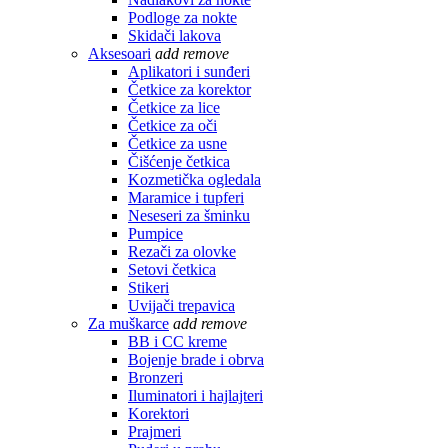
Podloge za nokte
Skidači lakova
Aksesoari
add
remove
Aplikatori i sunđeri
Četkice za korektor
Četkice za lice
Četkice za oči
Četkice za usne
Čišćenje četkica
Kozmetička ogledala
Maramice i tupferi
Neseseri za šminku
Pumpice
Rezači za olovke
Setovi četkica
Stikeri
Uvijači trepavica
Za muškarce
add
remove
BB i CC kreme
Bojenje brade i obrva
Bronzeri
Iluminatori i hajlajteri
Korektori
Prajmeri