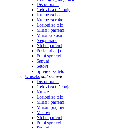
Dezodoransi
Gelovi za tuširanje
Kreme za lice
Kreme za ruke
Losioni za telo
Mirisi i parfemi
Mirisi za kosu
Nega brade
Niche parfemi
Posle brijanja
Putni sprejevi
Sapuni
Setovi
Sprejevi za telo
Uniseks
add
remove
Dezodoransi
Gelovi za tuširanje
Kupke
Losioni za telo
Mirisi i parfemi
Mirisni prajmeri
Mistovi
Niche parfemi
Putni sprejevi
Sapuni