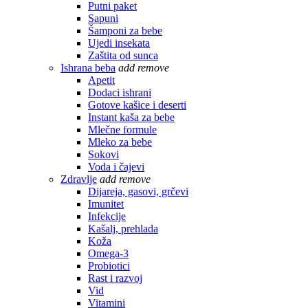
Putni paket
Sapuni
Šamponi za bebe
Ujedi insekata
Zaštita od sunca
Ishrana beba
add
remove
Apetit
Dodaci ishrani
Gotove kašice i deserti
Instant kaša za bebe
Mlečne formule
Mleko za bebe
Sokovi
Voda i čajevi
Zdravlje
add
remove
Dijareja, gasovi, grčevi
Imunitet
Infekcije
Kašalj, prehlada
Koža
Omega-3
Probiotici
Rast i razvoj
Vid
Vitamini