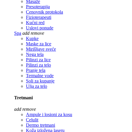
Masaže
Presoterapija
Cenovnik protokola
Fizioterapeuti
Kućni red
Uslovi ponude
Spa
add
remove
Kupke
Maske za lice
Mirišljave sveće
Nega tela
Pilinzi za lice
Pilinzi za telo
Pranje tela
Termalne vode
Soli za kupanje
Ulja za telo
Tretmani
add
remove
Ampule i losioni za kosu
Celulit
Dermo tretmani
Koža izložena laseru