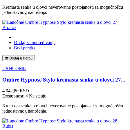
Kremasta senka u olovci neverovatne postojanosti sa mogućnošću
jednostavnog nanošenja.
Dodaj za upoređivanje
Brzi pregled
Dodaj u korpu
LANCÔME
Ombre Hypnose Stylo kremasta senka u olovci 27...
Cena
4.042,80 RSD
Dostupnost:
4 Na stanju
Kremasta senka u olovci neverovatne postojanosti sa mogućnošću
jednostavnog nanošenja.