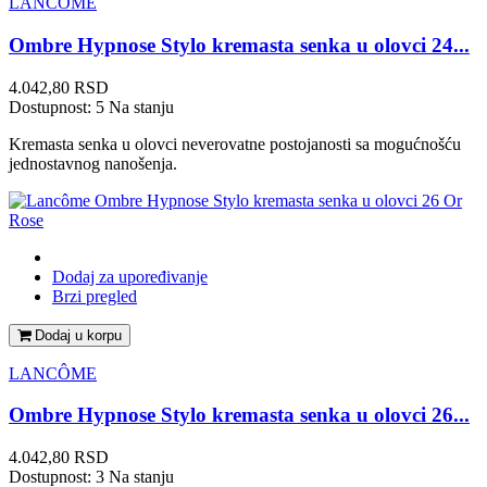
LANCÔME
Ombre Hypnose Stylo kremasta senka u olovci 24...
Cena
4.042,80 RSD
Dostupnost:
5 Na stanju
Kremasta senka u olovci neverovatne postojanosti sa mogućnošću
jednostavnog nanošenja.
Dodaj za upoređivanje
Brzi pregled
Dodaj u korpu
LANCÔME
Ombre Hypnose Stylo kremasta senka u olovci 26...
Cena
4.042,80 RSD
Dostupnost:
3 Na stanju