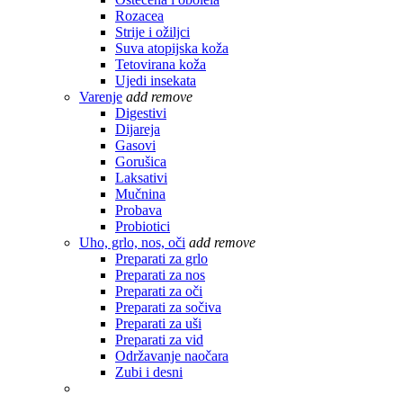
Rozacea
Strije i ožiljci
Suva atopijska koža
Tetovirana koža
Ujedi insekata
Varenje
add
remove
Digestivi
Dijareja
Gasovi
Gorušica
Laksativi
Mučnina
Probava
Probiotici
Uho, grlo, nos, oči
add
remove
Preparati za grlo
Preparati za nos
Preparati za oči
Preparati za sočiva
Preparati za uši
Preparati za vid
Održavanje naočara
Zubi i desni