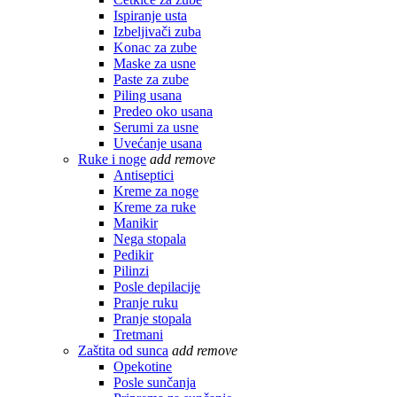
Ispiranje usta
Izbeljivači zuba
Konac za zube
Maske za usne
Paste za zube
Piling usana
Predeo oko usana
Serumi za usne
Uvećanje usana
Ruke i noge
add
remove
Antiseptici
Kreme za noge
Kreme za ruke
Manikir
Nega stopala
Pedikir
Pilinzi
Posle depilacije
Pranje ruku
Pranje stopala
Tretmani
Zaštita od sunca
add
remove
Opekotine
Posle sunčanja