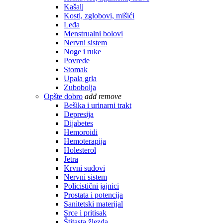
Kašalj
Kosti, zglobovi, mišići
Leđa
Menstrualni bolovi
Nervni sistem
Noge i ruke
Povrede
Stomak
Upala grla
Zubobolja
Opšte dobro
add
remove
Bešika i urinarni trakt
Depresija
Dijabetes
Hemoroidi
Hemoterapija
Holesterol
Jetra
Krvni sudovi
Nervni sistem
Policistični jajnici
Prostata i potencija
Sanitetski materijal
Srce i pritisak
Štitasta žlezda