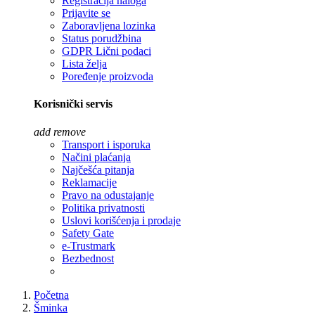
Registracija naloga
Prijavite se
Zaboravljena lozinka
Status porudžbina
GDPR Lični podaci
Lista želja
Poređenje proizvoda
Korisnički servis
add
remove
Transport i isporuka
Načini plaćanja
Najčešća pitanja
Reklamacije
Pravo na odustajanje
Politika privatnosti
Uslovi korišćenja i prodaje
Safety Gate
e-Trustmark
Bezbednost
Početna
Šminka