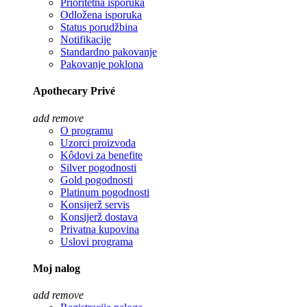
Prioritetna isporuka
Odložena isporuka
Status porudžbina
Notifikacije
Standardno pakovanje
Pakovanje poklona
Apothecary Privé
add
remove
O programu
Uzorci proizvoda
Kôdovi za benefite
Silver pogodnosti
Gold pogodnosti
Platinum pogodnosti
Konsijerž servis
Konsijerž dostava
Privatna kupovina
Uslovi programa
Moj nalog
add
remove