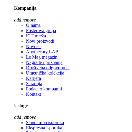
Kompanija
add
remove
O nama
Fosterova grupa
ICT mreža
Novi proizvodi
Novosti
Apothecary LAB
Le Mag magazin
Nagrade i priznanja
Društvena odgovornost
Umetnička kolekcija
Karijera
Saradnja
Podaci o kompaniji
Kontakt
Usluge
add
remove
Standardna isporuka
Ekspresna isporuka