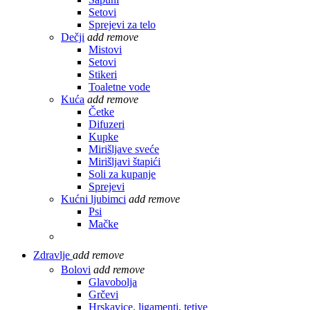
Setovi
Sprejevi za telo
Dečji
add
remove
Mistovi
Setovi
Stikeri
Toaletne vode
Kuća
add
remove
Četke
Difuzeri
Kupke
Mirišljave sveće
Mirišljavi štapići
Soli za kupanje
Sprejevi
Kućni ljubimci
add
remove
Psi
Mačke
Zdravlje
add
remove
Bolovi
add
remove
Glavobolja
Grčevi
Hrskavice, ligamenti, tetive