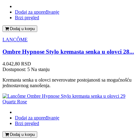
Dodaj za upoređivanje
Brzi pregled
Dodaj u korpu
LANCÔME
Ombre Hypnose Stylo kremasta senka u olovci 28...
Cena
4.042,80 RSD
Dostupnost:
5 Na stanju
Kremasta senka u olovci neverovatne postojanosti sa mogućnošću
jednostavnog nanošenja.
Dodaj za upoređivanje
Brzi pregled
Dodaj u korpu