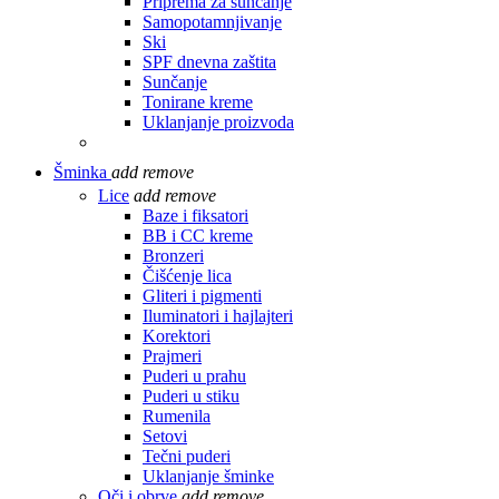
Priprema za sunčanje
Samopotamnjivanje
Ski
SPF dnevna zaštita
Sunčanje
Tonirane kreme
Uklanjanje proizvoda
Šminka
add
remove
Lice
add
remove
Baze i fiksatori
BB i CC kreme
Bronzeri
Čišćenje lica
Gliteri i pigmenti
Iluminatori i hajlajteri
Korektori
Prajmeri
Puderi u prahu
Puderi u stiku
Rumenila
Setovi
Tečni puderi
Uklanjanje šminke
Oči i obrve
add
remove