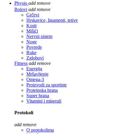
Physio
add
remove
Bolovi
add
remove
Grčevi
Hrskavice, ligamenti, tetive
Kosti
Mišići
Nervni sistem
Noge
Povrede
Ruke
Zglobovi
Fitness
add
remove
Energija
Mršavljenje
Omega-3
Proizvodi za sportiste
Proteinska hrana
Super hrana
Vitamini i minerali
Protokoli
add
remove
O protokolima