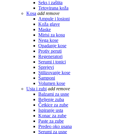
Seks i zaštita
Tetovirana koža
Kosa
add
remove
Ampule i losioni
Koža glave
Maske
Mirisi za kosu
Nega kose
Opadanje kose
Protiv peruti
Regeneratori
Serumi i tonici
Sprejevi
Stilizovanje kose
Šamponi
Volumen kose
Usta i zubi
add
remove
Balzami za usne
Beljenje zuba
Četkice za zube
Ispiranje usta
Konac za zube
Paste za zube
Predeo oko usana
Serumi za usne