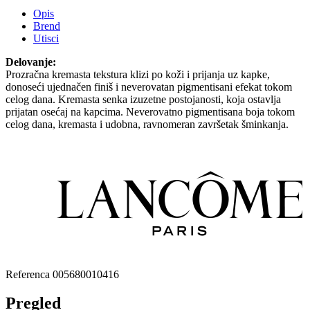
Opis
Brend
Utisci
Delovanje:
Prozračna kremasta tekstura klizi po koži i prijanja uz kapke,
donoseći ujednačen finiš i neverovatan pigmentisani efekat tokom
celog dana. Kremasta senka izuzetne postojanosti, koja ostavlja
prijatan osećaj na kapcima. Neverovatno pigmentisana boja tokom
celog dana, kremasta i udobna, ravnomeran završetak šminkanja.
Referenca
005680010416
Pregled