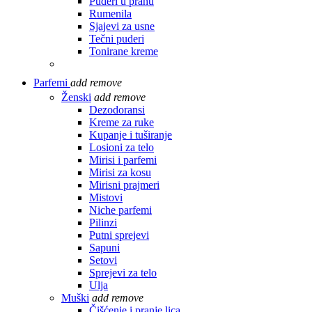
Puderi u prahu
Rumenila
Sjajevi za usne
Tečni puderi
Tonirane kreme
Parfemi
add
remove
Ženski
add
remove
Dezodoransi
Kreme za ruke
Kupanje i tuširanje
Losioni za telo
Mirisi i parfemi
Mirisi za kosu
Mirisni prajmeri
Mistovi
Niche parfemi
Pilinzi
Putni sprejevi
Sapuni
Setovi
Sprejevi za telo
Ulja
Muški
add
remove
Čišćenje i pranje lica