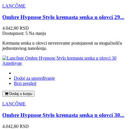
LANCÔME
Ombre Hypnose Stylo kremasta senka u olovci 29...
Cena
4.042,80 RSD
Dostupnost:
5 Na stanju
Kremasta senka u olovci neverovatne postojanosti sa mogućnošću
jednostavnog nanošenja.
Dodaj za upoređivanje
Brzi pregled
Dodaj u korpu
LANCÔME
Ombre Hypnose Stylo kremasta senka u olovci 30...
Cena
4.042,80 RSD