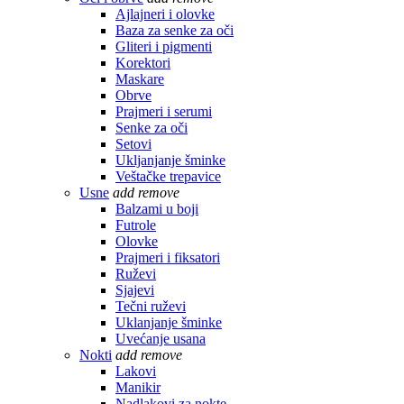
Ajlajneri i olovke
Baza za senke za oči
Gliteri i pigmenti
Korektori
Maskare
Obrve
Prajmeri i serumi
Senke za oči
Setovi
Ukljanjanje šminke
Veštačke trepavice
Usne
add
remove
Balzami u boji
Futrole
Olovke
Prajmeri i fiksatori
Ruževi
Sjajevi
Tečni ruževi
Uklanjanje šminke
Uvećanje usana
Nokti
add
remove
Lakovi
Manikir
Nadlakovi za nokte