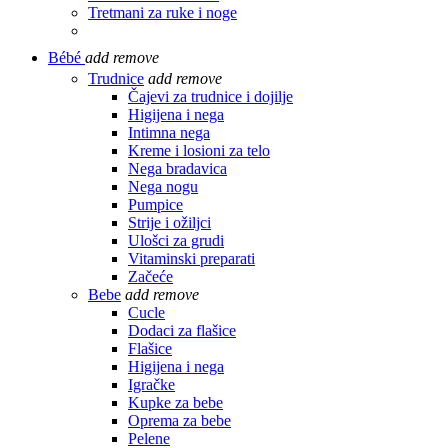
Tretmani za ruke i noge
Bébé
add
remove
Trudnice
add
remove
Čajevi za trudnice i dojilje
Higijena i nega
Intimna nega
Kreme i losioni za telo
Nega bradavica
Nega nogu
Pumpice
Strije i ožiljci
Ulošci za grudi
Vitaminski preparati
Začeće
Bebe
add
remove
Cucle
Dodaci za flašice
Flašice
Higijena i nega
Igračke
Kupke za bebe
Oprema za bebe
Pelene