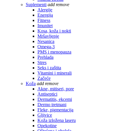
Suplementi
add
remove
Alergije
Energija
Fitness
Imunitet
Kosa, koža i nokti
Mršavljenje
Nesanica
Omega-3
PMS i menopauza
Prehlada
Stres
Seks i zaštita
Vitamini i minerali
Začeće
Koža
add
remove
Akne, mitiseri, pore
Antiseptici
Dermatitis, ekcemi
Dermo tretmani
Fleke, pigmentacija
Gljivice
Koža izložena laseru
Opekotine
Oštećena i obolela