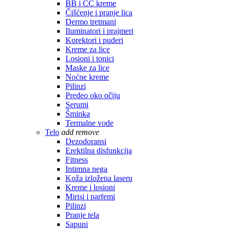
BB i CC kreme
Čišćenje i pranje lica
Dermo tretmani
Iluminatori i prajmeri
Korektori i puderi
Kreme za lice
Losioni i tonici
Maske za lice
Noćne kreme
Pilinzi
Predeo oko očiju
Serumi
Šminka
Termalne vode
Telo
add
remove
Dezodoransi
Erektilna disfunkcija
Fitness
Intimna nega
Koža izložena laseru
Kreme i losioni
Mirisi i parfemi
Pilinzi
Pranje tela
Sapuni