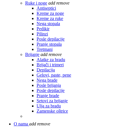
Ruke i noge
add
remove
Antiseptici
Kreme za noge
Kreme za ruke
Nega stopala
Pedikir
Pilinzi
Posle depilacije
Pranje stopala
Tretmani
Brijanje
add
remove
Alatke za bradu
Brijači i trimeri
Depilacija
Gelovi, paste, pene
Nega brade
Posle brijanja
Posle depilacije
Pranje brade
Setovi za brijanje
Ulja za bradu
Zamenske oštrice
O nama
add
remove