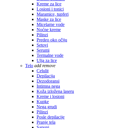
Kreme za lice
Losioni i tonici
Maramice, tupferi
Maske za lice
Micelarne vode
Noćne kreme
Pilinzi
Predeo oko očiju
Setovi
Serumi
Termalne vode
Ulja za lice
Telo
add
remove
Celulit
Depilacija
Dezodoransi
Intimna nega
Koža izložena laseru
Kreme i losioni
Kupke
Nega grudi
Pilinzi
Posle depilacije
Pranje tela
Sapuni