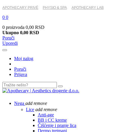
APOTHECARY PRIVÉ
PHYSIO & SPA
APOTHECARY LAB
0
0
0 proizvoda
0,00 RSD
Ukupno
0,00 RSD
Poruči
Uporedi
Moj nalog
Poruči
Prijava
Nega
add
remove
Lice
add
remove
Anti-age
BB i CC kreme
Čišćenje i pranje lica
Dermo tretmani