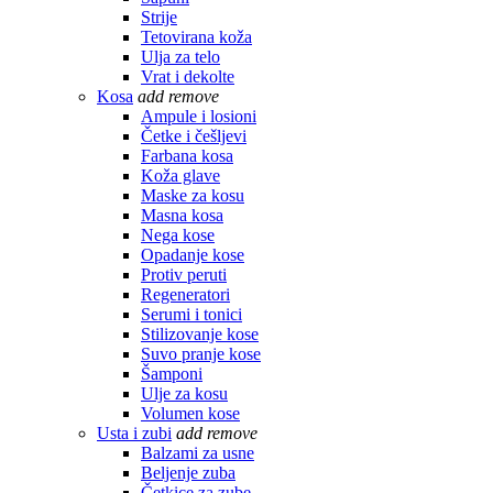
Strije
Tetovirana koža
Ulja za telo
Vrat i dekolte
Kosa
add
remove
Ampule i losioni
Četke i češljevi
Farbana kosa
Koža glave
Maske za kosu
Masna kosa
Nega kose
Opadanje kose
Protiv peruti
Regeneratori
Serumi i tonici
Stilizovanje kose
Suvo pranje kose
Šamponi
Ulje za kosu
Volumen kose
Usta i zubi
add
remove
Balzami za usne
Beljenje zuba
Četkice za zube