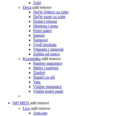
Zubi
Deca
add
remove
Dečje četkice za zube
Dečje paste za zube
Dodaci ishrani
Higijena i nega
Putni paket
Sapuni
Šamponi
Ujedi insekata
Vitamini i minerali
Zaštita od sunca
Kozmetika
add
remove
Papirne maramice
Mirisi i parfemi
Tupferi
Štapići za uši
Vata
Vlažne maramice
Vlažni toalet papir
[M]
MEN
add
remove
Lice
add
remove
Anti-age