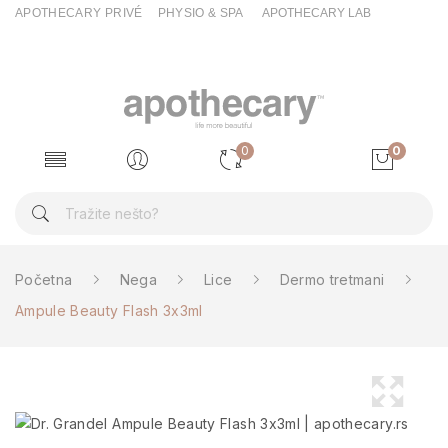
APOTHECARY PRIVÉ
PHYSIO & SPA
APOTHECARY LAB
0
0
Početna
Nega
Lice
Dermo tretmani
Ampule Beauty Flash 3x3ml