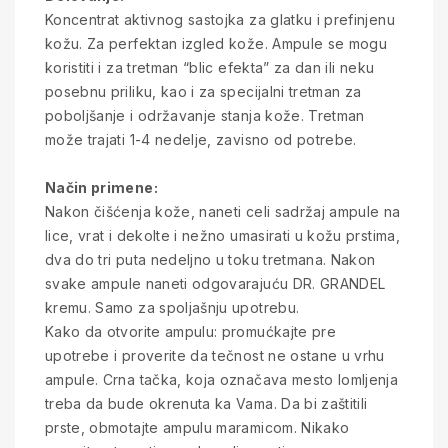
Koncentrat aktivnog sastojka za glatku i prefinjenu
kožu. Za perfektan izgled kože. Ampule se mogu
koristiti i za tretman “blic efekta” za dan ili neku
posebnu priliku, kao i za specijalni tretman za
poboljšanje i održavanje stanja kože. Tretman
može trajati 1-4 nedelje, zavisno od potrebe.
Način primene:
Nakon čišćenja kože, naneti celi sadržaj ampule na
lice, vrat i dekolte i nežno umasirati u kožu prstima,
dva do tri puta nedeljno u toku tretmana. Nakon
svake ampule naneti odgovarajuću DR. GRANDEL
kremu. Samo za spoljašnju upotrebu.
Kako da otvorite ampulu: promućkajte pre
upotrebe i proverite da tečnost ne ostane u vrhu
ampule. Crna tačka, koja označava mesto lomljenja
treba da bude okrenuta ka Vama. Da bi zaštitili
prste, obmotajte ampulu maramicom. Nikako