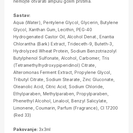
nemojte otvarati ampulu golim prstima.
Sastav:
Aqua (Water), Pentylene Glycol, Glycerin, Butylene
Glycol, Xanthan Gum, Lecithin, PEG-40
Hydrogenated Castor Oil, Alcohol Denat., Enantia
Chlorantha (Bark) Extract, Trideceth-9, Buteth-3,
Hydrolyzed Wheat Protein, Sodium Benzotriazolyl
Butylphenol Sulfonate, Alcohol, Carbomer, Tris
(Tetramethylhydroxypiperidinol) Citrate,
Alteromonas Ferment Extract, Propylene Glycol,
Tributyl Citrate, Sodium Stearate, Zinc Gluconate,
Oleanolic Acid, Citric Acid, Sodium Chloride,
Ethylparaben, Methylparaben, Propylparaben,
Phenethyl Alcohol, Linalool, Benzyl Salicylate,
Limonene, Coumarin, Parfum (Fragrance), CI 17200
(Red 33)
Pakovanje:
3x3ml