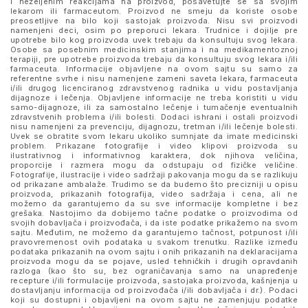
i neželjenim reakcijama na proizvod, posavetujte se sa svojim
lekarom ili farmaceutom. Proizvod ne smeju da koriste osobe
preosetljive na bilo koji sastojak proizvoda. Nisu svi proizvodi
namenjeni deci, osim po preporuci lekara. Trudnice i dojilje pre
upotrebe bilo kog proizvoda uvek trebaju da konsultuju svog lekara.
Osobe sa posebnim medicinskim stanjima i na medikamentoznoj
terapiji, pre upotrebe proizvoda trebaju da konsultuju svog lekara i/ili
farmaceuta. Informacije objavljene na ovom sajtu su samo za
referentne svrhe i nisu namenjene zameni saveta lekara, farmaceuta
i/ili drugog licenciranog zdravstvenog radnika u vidu postavljanja
dijagnoze i lečenja. Objavljene informacije ne treba koristiti u vidu
samo-dijagnoze, ili za samostalno lečenje i tumačenje eventualnih
zdravstvenih problema i/ili bolesti. Dodaci ishrani i ostali proizvodi
nisu namenjeni za prevenciju, dijagnozu, tretman i/ili lečenje bolesti.
Uvek se obratite svom lekaru ukoliko sumnjate da imate medicinski
problem. Prikazane fotografije i video klipovi proizvoda su
ilustrativnog i informativnog karaktera, dok njihova veličina,
proporcije i razmera mogu da odstupaju od fizičke veličine.
Fotografije, ilustracije i video sadržaji pakovanja mogu da se razlikuju
od prikazane ambalaže. Trudimo se da budemo što precizniji u opisu
proizvoda, prikazanih fotografija, video sadržaja i cena, ali ne
možemo da garantujemo da su sve informacije kompletne i bez
grešaka. Nastojimo da dobijemo tačne podatke o proizvodima od
svojih dobavljača i proizvođača, i da iste podatke prikažemo na svom
sajtu. Međutim, ne možemo da garantujemo tačnost, potpunost i/ili
pravovremenost ovih podataka u svakom trenutku. Razlike između
podataka prikazanih na ovom sajtu i onih prikazanih na deklaracijama
proizvoda mogu da se pojave, usled tehničkih i drugih opravdanih
razloga (kao što su, bez ograničavanja samo na unapređenje
recepture i/ili formulacije proizvoda, sastojaka proizvoda, kašnjenja u
dostavljanju informacija od proizvođača i/ili dobavljača i dr.). Podaci
koji su dostupni i objavljeni na ovom sajtu ne zamenjuju podatke