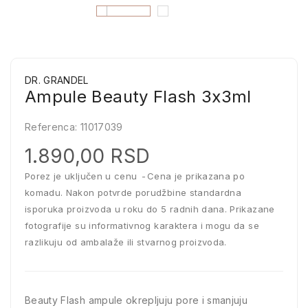
DR. GRANDEL
Ampule Beauty Flash 3x3ml
Referenca:
11017039
1.890,00 RSD
Porez je uključen u cenu
Cena je prikazana po
komadu. Nakon potvrde porudžbine standardna
isporuka proizvoda u roku do 5 radnih dana. Prikazane
fotografije su informativnog karaktera i mogu da se
razlikuju od ambalaže ili stvarnog proizvoda.
Beauty Flash ampule okrepljuju pore i smanjuju