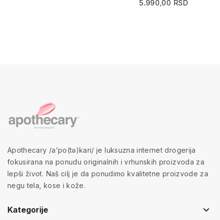
5.990,00 RSD
Apothecary /a’po(tə)kari/ je luksuzna internet drogerija
fokusirana na ponudu originalnih i vrhunskih proizvoda za
lepši život. Naš cilj je da ponudimo kvalitetne proizvode za
negu tela, kose i kože.
keyboard_arrow_down
Kategorije