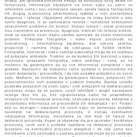
terapiji, pre upotrebe proizvoda trebaju da konsultuju svog lekara i/ili
farmaceuta. Informacije objavljene na ovom sajtu su samo za
referentne svrhe i nisu namenjene zameni saveta lekara, farmaceuta
i/ili drugog licenciranog zdravstvenog radnika u vidu postavljanja
dijagnoze i lečenja. Objavljene informacije ne treba koristiti u vidu
samo-dijagnoze, ili za samostalno lečenje i tumačenje eventualnih
zdravstvenih problema i/ili bolesti. Dodaci ishrani i ostali proizvodi
nisu namenjeni za prevenciju, dijagnozu, tretman i/ili lečenje bolesti.
Uvek se obratite svom lekaru ukoliko sumnjate da imate medicinski
problem. Prikazane fotografije i video klipovi proizvoda su
ilustrativnog i informativnog karaktera, dok njihova veličina,
proporcije i razmera mogu da odstupaju od fizičke veličine.
Fotografije, ilustracije i video sadržaji pakovanja mogu da se razlikuju
od prikazane ambalaže. Trudimo se da budemo što precizniji u opisu
proizvoda, prikazanih fotografija, video sadržaja i cena, ali ne
možemo da garantujemo da su sve informacije kompletne i bez
grešaka. Nastojimo da dobijemo tačne podatke o proizvodima od
svojih dobavljača i proizvođača, i da iste podatke prikažemo na svom
sajtu. Međutim, ne možemo da garantujemo tačnost, potpunost i/ili
pravovremenost ovih podataka u svakom trenutku. Razlike između
podataka prikazanih na ovom sajtu i onih prikazanih na deklaracijama
proizvoda mogu da se pojave, usled tehničkih i drugih opravdanih
razloga (kao što su, bez ograničavanja samo na unapređenje
recepture i/ili formulacije proizvoda, sastojaka proizvoda, kašnjenja u
dostavljanju informacija od proizvođača i/ili dobavljača i dr.). Podaci
koji su dostupni i objavljeni na ovom sajtu ne zamenjuju podatke
navedene na deklaracijama proizvoda. U slučaju eventualnih
odstupanja informacija, merodavne su one koje se nalaze na
deklaraciji proizvoda. Kupac je obavezan da, pre upotrebe i korišćenja
proizvoda, izvrši uvid u podatke sadržane na deklaraciji proizvoda
(posebno na eventualno prisustvo alergena) i da iste uzme kao
merodavne. Lista sastojaka u sastavu proizvoda može da se razlikuje,