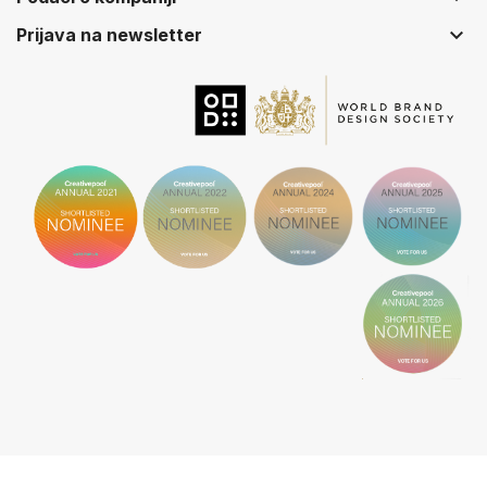
keyboard_arrow_down
Prijava na newsletter