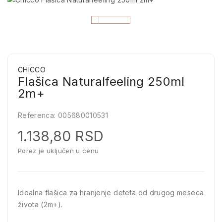
CHICCO
Flašica Naturalfeeling 250ml
2m+
Referenca:
005680010531
1.138,80 RSD
Porez je uključen u cenu
Idealna flašica za hranjenje deteta od drugog meseca
života (2m+).