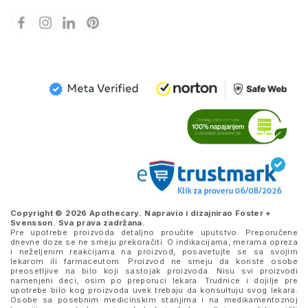
Copyright © 2026 Apothecary. Napravio i dizajnirao
Foster +
Svensson
. Sva prava zadržana.
Pre upotrebe proizvoda detaljno proučite uputstvo. Preporučene
dnevne doze se ne smeju prekoračiti. O indikacijama, merama opreza
i neželjenim reakcijama na proizvod, posavetujte se sa svojim
lekarom ili farmaceutom. Proizvod ne smeju da koriste osobe
preosetljive na bilo koji sastojak proizvoda. Nisu svi proizvodi
namenjeni deci, osim po preporuci lekara. Trudnice i dojilje pre
upotrebe bilo kog proizvoda uvek trebaju da konsultuju svog lekara.
Osobe sa posebnim medicinskim stanjima i na medikamentoznoj