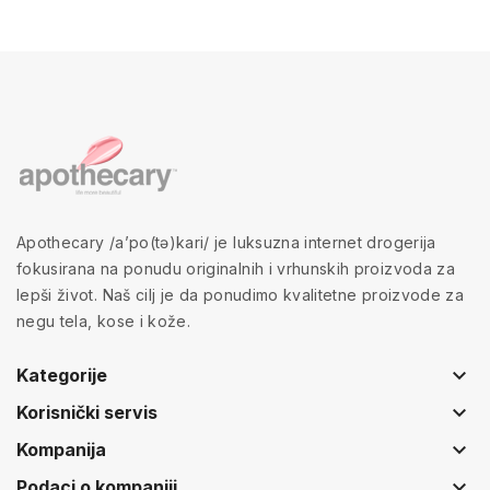
Apothecary /a’po(tə)kari/ je luksuzna internet drogerija
fokusirana na ponudu originalnih i vrhunskih proizvoda za
lepši život. Naš cilj je da ponudimo kvalitetne proizvode za
negu tela, kose i kože.
keyboard_arrow_down
Kategorije
keyboard_arrow_down
Korisnički servis
keyboard_arrow_down
Kompanija
keyboard_arrow_down
Podaci o kompaniji