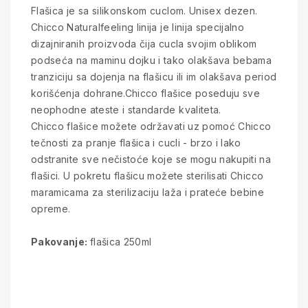
Flašica je sa silikonskom cuclom. Unisex dezen.
Chicco Naturalfeeling linija je linija specijalno
dizajniranih proizvoda čija cucla svojim oblikom
podseća na maminu dojku i tako olakšava bebama
tranziciju sa dojenja na flašicu ili im olakšava period
korišćenja dohrane.Chicco flašice poseduju sve
neophodne ateste i standarde kvaliteta.
Chicco flašice možete održavati uz pomoć Chicco
tečnosti za pranje flašica i cucli - brzo i lako
odstranite sve nečistoće koje se mogu nakupiti na
flašici. U pokretu flašicu možete sterilisati Chicco
maramicama za sterilizaciju laža i prateće bebine
opreme.
Pakovanje:
flašica 250ml