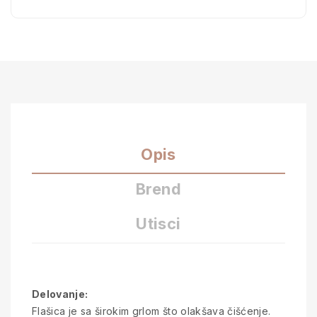
Opis
Brend
Utisci
Delovanje:
Flašica je sa širokim grlom što olakšava čišćenje.