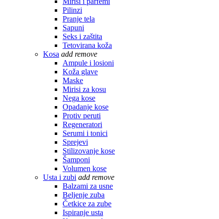
Mirisi i parfemi
Pilinzi
Pranje tela
Sapuni
Seks i zaštita
Tetovirana koža
Kosa
add
remove
Ampule i losioni
Koža glave
Maske
Mirisi za kosu
Nega kose
Opadanje kose
Protiv peruti
Regeneratori
Serumi i tonici
Sprejevi
Stilizovanje kose
Šamponi
Volumen kose
Usta i zubi
add
remove
Balzami za usne
Beljenje zuba
Četkice za zube
Ispiranje usta