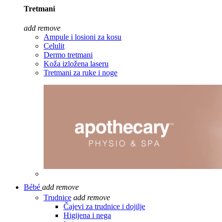
Tretmani
add
remove
Ampule i losioni za kosu
Celulit
Dermo tretmani
Koža izložena laseru
Tretmani za ruke i noge
Bébé
add
remove
Trudnice
add
remove
Čajevi za trudnice i dojilje
Higijena i nega