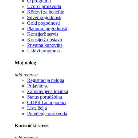
O programu
Uzorci proizvoda
Kôdovi za benefite
Silver pogodnosti
Gold pogodnosti
Platinum pogodnosti
Konsijerž servis
Konsijerž dostava
Privatna kupovina
Uslovi programa
Moj nalog
add
remove
Registracija naloga
Prijavite se
Zaboravljena lozinka
Status porudžbina
GDPR Lični podaci
Lista želja
Poređenje proizvoda
Korisnički servis
add
remove