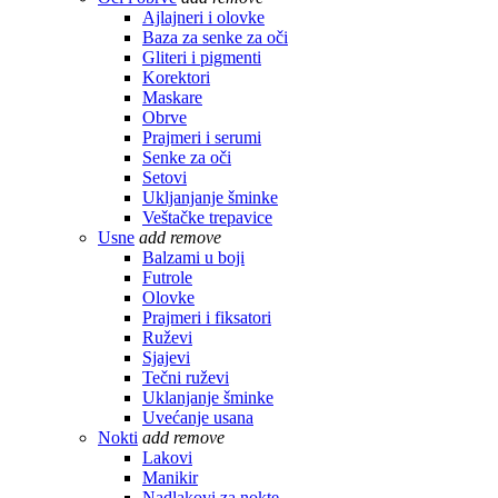
Ajlajneri i olovke
Baza za senke za oči
Gliteri i pigmenti
Korektori
Maskare
Obrve
Prajmeri i serumi
Senke za oči
Setovi
Ukljanjanje šminke
Veštačke trepavice
Usne
add
remove
Balzami u boji
Futrole
Olovke
Prajmeri i fiksatori
Ruževi
Sjajevi
Tečni ruževi
Uklanjanje šminke
Uvećanje usana
Nokti
add
remove
Lakovi
Manikir
Nadlakovi za nokte