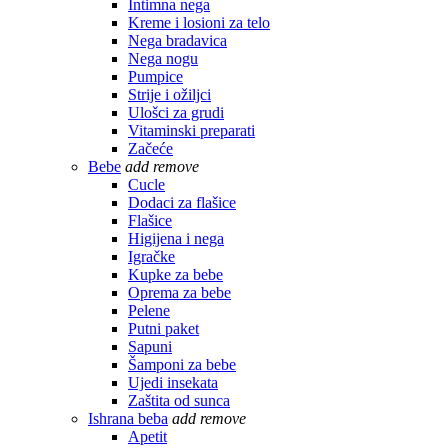
Intimna nega
Kreme i losioni za telo
Nega bradavica
Nega nogu
Pumpice
Strije i ožiljci
Ulošci za grudi
Vitaminski preparati
Začeće
Bebe
add
remove
Cucle
Dodaci za flašice
Flašice
Higijena i nega
Igračke
Kupke za bebe
Oprema za bebe
Pelene
Putni paket
Sapuni
Šamponi za bebe
Ujedi insekata
Zaštita od sunca
Ishrana beba
add
remove
Apetit