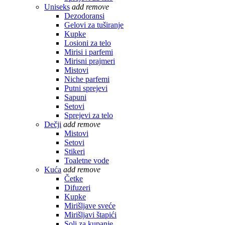
Uniseks
add
remove
Dezodoransi
Gelovi za tuširanje
Kupke
Losioni za telo
Mirisi i parfemi
Mirisni prajmeri
Mistovi
Niche parfemi
Putni sprejevi
Sapuni
Setovi
Sprejevi za telo
Dečji
add
remove
Mistovi
Setovi
Stikeri
Toaletne vode
Kuća
add
remove
Četke
Difuzeri
Kupke
Mirišljave sveće
Mirišljavi štapići
Soli za kupanje