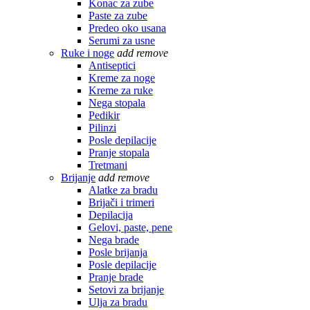
Konac za zube
Paste za zube
Predeo oko usana
Serumi za usne
Ruke i noge
add
remove
Antiseptici
Kreme za noge
Kreme za ruke
Nega stopala
Pedikir
Pilinzi
Posle depilacije
Pranje stopala
Tretmani
Brijanje
add
remove
Alatke za bradu
Brijači i trimeri
Depilacija
Gelovi, paste, pene
Nega brade
Posle brijanja
Posle depilacije
Pranje brade
Setovi za brijanje
Ulja za bradu