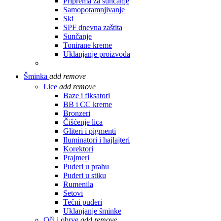
Priprema za sunčanje
Samopotamnjivanje
Ski
SPF dnevna zaštita
Sunčanje
Tonirane kreme
Uklanjanje proizvoda
Šminka
add
remove
Lice
add
remove
Baze i fiksatori
BB i CC kreme
Bronzeri
Čišćenje lica
Gliteri i pigmenti
Iluminatori i hajlajteri
Korektori
Prajmeri
Puderi u prahu
Puderi u stiku
Rumenila
Setovi
Tečni puderi
Uklanjanje šminke
Oči i obrve
add
remove