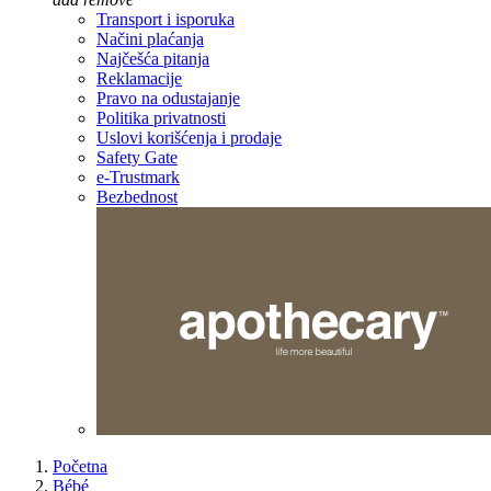
Transport i isporuka
Načini plaćanja
Najčešća pitanja
Reklamacije
Pravo na odustajanje
Politika privatnosti
Uslovi korišćenja i prodaje
Safety Gate
e-Trustmark
Bezbednost
Početna
Bébé