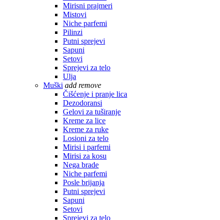
Mirisni prajmeri
Mistovi
Niche parfemi
Pilinzi
Putni sprejevi
Sapuni
Setovi
Sprejevi za telo
Ulja
Muški
add
remove
Čišćenje i pranje lica
Dezodoransi
Gelovi za tuširanje
Kreme za lice
Kreme za ruke
Losioni za telo
Mirisi i parfemi
Mirisi za kosu
Nega brade
Niche parfemi
Posle brijanja
Putni sprejevi
Sapuni
Setovi
Sprejevi za telo