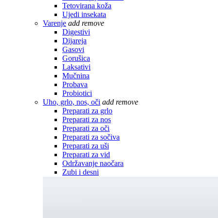
Tetovirana koža
Ujedi insekata
Varenje
add
remove
Digestivi
Dijareja
Gasovi
Gorušica
Laksativi
Mučnina
Probava
Probiotici
Uho, grlo, nos, oči
add
remove
Preparati za grlo
Preparati za nos
Preparati za oči
Preparati za sočiva
Preparati za uši
Preparati za vid
Održavanje naočara
Zubi i desni