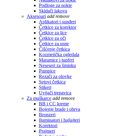
Podloge za nokte
Skidači lakova
Aksesoari
add
remove
Aplikatori i sunđeri
Četkice za korektor
Četkice za lice
Četkice za oči
Četkice za usne
Čišćenje četkica
Kozmetička ogledala
Maramice i tupferi
Neseseri za šminku
Pumpice
Rezači za olovke
Setovi četkica
Stikeri
Uvijači trepavica
Za muškarce
add
remove
BB i CC kreme
Bojenje brade i obrva
Bronzeri
Iluminatori i hajlajteri
Korektori
Prajmeri