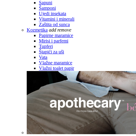
Sapuni
Šamponi
Ujedi insekata
Vitamini i minerali
Zaštita od sunca
Kozmetika
add
remove
Papirne maramice
Mirisi i parfemi
Tupferi
Štapići za uši
Vata
Vlažne maramice
Vlažni toalet papir