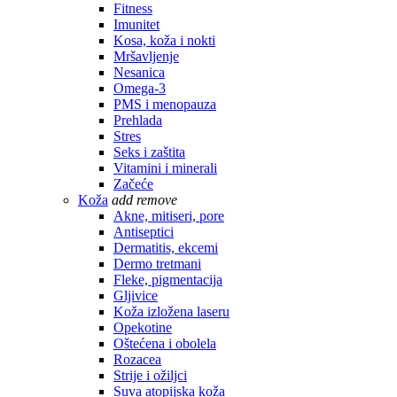
Fitness
Imunitet
Kosa, koža i nokti
Mršavljenje
Nesanica
Omega-3
PMS i menopauza
Prehlada
Stres
Seks i zaštita
Vitamini i minerali
Začeće
Koža
add
remove
Akne, mitiseri, pore
Antiseptici
Dermatitis, ekcemi
Dermo tretmani
Fleke, pigmentacija
Gljivice
Koža izložena laseru
Opekotine
Oštećena i obolela
Rozacea
Strije i ožiljci
Suva atopijska koža