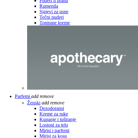
Puderi u prahu
Rumenila
Sjajevi za usne
Tečni puderi
Tonirane kreme
Parfemi
add
remove
Ženski
add
remove
Dezodoransi
Kreme za ruke
Kupanje i tuširanje
Losioni za telo
Mirisi i parfemi
Mirisi za kosu