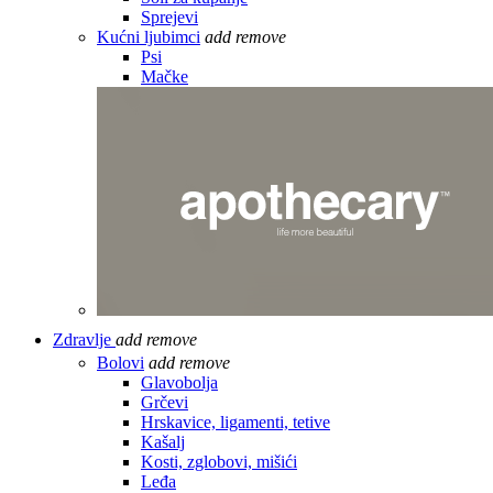
Sprejevi
Kućni ljubimci
add
remove
Psi
Mačke
Zdravlje
add
remove
Bolovi
add
remove
Glavobolja
Grčevi
Hrskavice, ligamenti, tetive
Kašalj
Kosti, zglobovi, mišići
Leđa