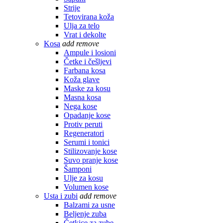
Strije
Tetovirana koža
Ulja za telo
Vrat i dekolte
Kosa
add
remove
Ampule i losioni
Četke i češljevi
Farbana kosa
Koža glave
Maske za kosu
Masna kosa
Nega kose
Opadanje kose
Protiv peruti
Regeneratori
Serumi i tonici
Stilizovanje kose
Suvo pranje kose
Šamponi
Ulje za kosu
Volumen kose
Usta i zubi
add
remove
Balzami za usne
Beljenje zuba
Četkice za zube