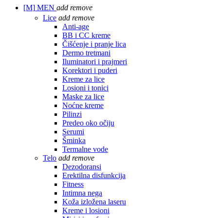
[M]
MEN
add
remove
Lice
add
remove
Anti-age
BB i CC kreme
Čišćenje i pranje lica
Dermo tretmani
Iluminatori i prajmeri
Korektori i puderi
Kreme za lice
Losioni i tonici
Maske za lice
Noćne kreme
Pilinzi
Predeo oko očiju
Serumi
Šminka
Termalne vode
Telo
add
remove
Dezodoransi
Erektilna disfunkcija
Fitness
Intimna nega
Koža izložena laseru
Kreme i losioni