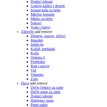
Dodaci ishrani
Gotove kašice i deserti
Instant kaša za bebe
Mlečne formule
Mleko za bebe
Sokovi
Voda i čajevi
Zdravlje
add
remove
Dijareja, gasovi, grčevi
Imunitet
Infekcije
Kašalj, prehlada
Koža
Omega-3
Probiotici
Rast i razvoj
Vid
Vitamini
Zubi
Deca
add
remove
Dečje četkice za zube
Dečje paste za zube
Dodaci ishrani
Higijena i nega
Putni paket