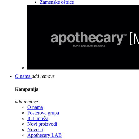
Zamenske oštrice
O nama
add
remove
Kompanija
add
remove
O nama
Fosterova grupa
ICT mreža
Novi proizvodi
Novosti
Apothecary LAB