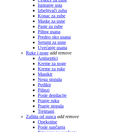
Ispiranje usta
Izbeljivači zuba
Konac za zube
Maske za usne
Paste za zube
Piling usana
Predeo oko usana
Serumi za usne
Uvećanje usana
Ruke i noge
add
remove
Antiseptici
Kreme za noge
Kreme za ruke
Manikir
Nega stopala
Pedikir
Pilinzi
Posle depilacije
Pranje ruku
Pranje stopala
Tretmani
Zaštita od sunca
add
remove
Opekotine
Posle sunčanja