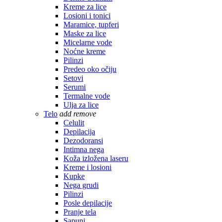
Kreme za lice
Losioni i tonici
Maramice, tupferi
Maske za lice
Micelarne vode
Noćne kreme
Pilinzi
Predeo oko očiju
Setovi
Serumi
Termalne vode
Ulja za lice
Telo
add
remove
Celulit
Depilacija
Dezodoransi
Intimna nega
Koža izložena laseru
Kreme i losioni
Kupke
Nega grudi
Pilinzi
Posle depilacije
Pranje tela
Sapuni