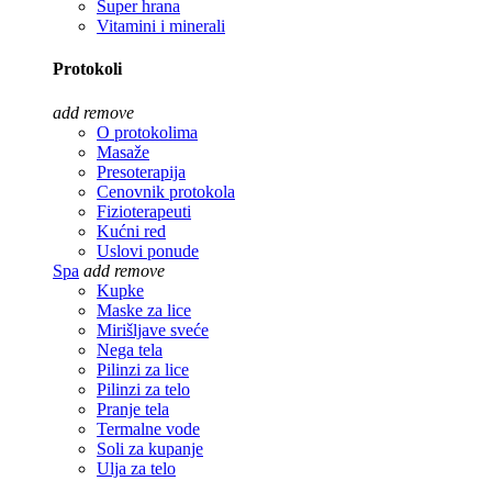
Super hrana
Vitamini i minerali
Protokoli
add
remove
O protokolima
Masaže
Presoterapija
Cenovnik protokola
Fizioterapeuti
Kućni red
Uslovi ponude
Spa
add
remove
Kupke
Maske za lice
Mirišljave sveće
Nega tela
Pilinzi za lice
Pilinzi za telo
Pranje tela
Termalne vode
Soli za kupanje
Ulja za telo