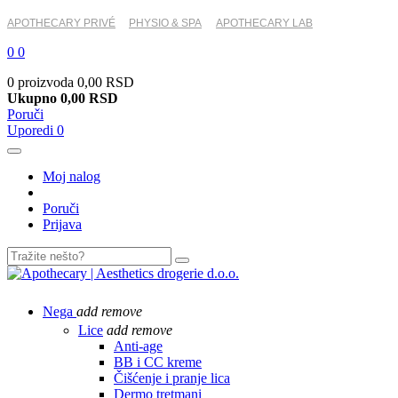
APOTHECARY PRIVÉ
PHYSIO & SPA
APOTHECARY LAB
0
0
0 proizvoda
0,00 RSD
Ukupno
0,00 RSD
Poruči
Uporedi
0
Moj nalog
Poruči
Prijava
Nega
add
remove
Lice
add
remove
Anti-age
BB i CC kreme
Čišćenje i pranje lica
Dermo tretmani