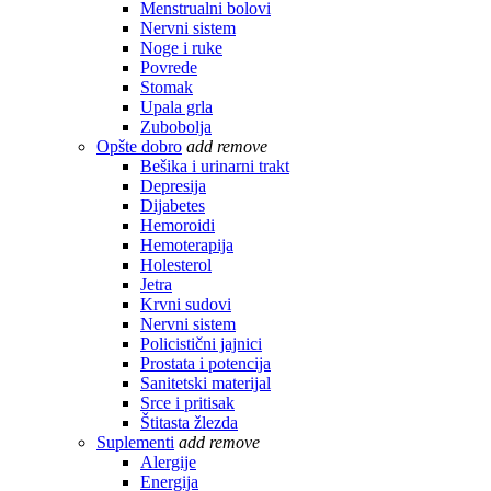
Menstrualni bolovi
Nervni sistem
Noge i ruke
Povrede
Stomak
Upala grla
Zubobolja
Opšte dobro
add
remove
Bešika i urinarni trakt
Depresija
Dijabetes
Hemoroidi
Hemoterapija
Holesterol
Jetra
Krvni sudovi
Nervni sistem
Policistični jajnici
Prostata i potencija
Sanitetski materijal
Srce i pritisak
Štitasta žlezda
Suplementi
add
remove
Alergije
Energija