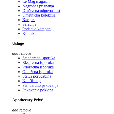
Le Mag magazin
Nagrade i priznanja
Društvena odgovornost
Umetnička kolekcija
Karijera
Saradnja
Podaci o kompaniji
Kontakt
Usluge
add
remove
Standardna isporuka
Ekspresna isporuka
Prioritetna isporuka
Odložena isporuka
Status porudžbina
Notifikacije
Standardno pakovanje
Pakovanje poklona
Apothecary Privé
add
remove