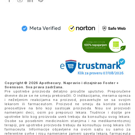
Copyright © 2026 Apothecary. Napravio i dizajnirao
Foster +
Svensson
. Sva prava zadržana.
Pre upotrebe proizvoda detaljno proučite uputstvo. Preporučene
dnevne doze se ne smeju prekoračiti. O indikacijama, merama opreza
i neželjenim reakcijama na proizvod, posavetujte se sa svojim
lekarom ili farmaceutom. Proizvod ne smeju da koriste osobe
preosetljive na bilo koji sastojak proizvoda. Nisu svi proizvodi
namenjeni deci, osim po preporuci lekara. Trudnice i dojilje pre
upotrebe bilo kog proizvoda uvek trebaju da konsultuju svog lekara.
Osobe sa posebnim medicinskim stanjima i na medikamentoznoj
terapiji, pre upotrebe proizvoda trebaju da konsultuju svog lekara i/ili
farmaceuta. Informacije objavljene na ovom sajtu su samo za
referentne svrhe i nisu namenjene zameni saveta lekara, farmaceuta