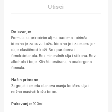
Utisci
Delovanje:
Formula sa prirodnim uljima badema i pirinča
idealna je za suvu kožu. Idealno je i za mamu jer
daje elastičnost koži. Bez parabena i
fenoksietanola. Bez mineralnih ulja i silikona. Bez
alkohola i boje. Klinički testirana, hipoalergena
formula.
Način primene:
Zagrejati između dlanova manju količinu ulja i
nežno masirati kožu bebe.
Pakovanje:
100ml