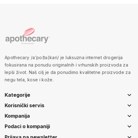
Apothecary /a’po(tə)kari/ je luksuzna internet drogerija
fokusirana na ponudu originalnih i vrhunskih proizvoda za
lepši život. Naš cilj je da ponudimo kvalitetne proizvode za
negu tela, kose i kože.
keyboard_arrow_down
Kategorije
keyboard_arrow_down
Korisnički servis
keyboard_arrow_down
Kompanija
keyboard_arrow_down
Podaci o kompaniji
keyboard_arrow_down
Prijava na newsletter