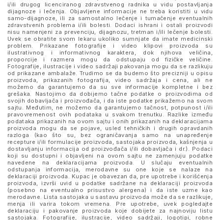
i/ili drugog licenciranog zdravstvenog radnika u vidu postavljanja
dijagnoze i lečenja. Objavljene informacije ne treba koristiti u vidu
samo-dijagnoze, ili za samostalno lečenje i tumačenje eventualnih
zdravstvenih problema i/ili bolesti. Dodaci ishrani i ostali proizvodi
nisu namenjeni za prevenciju, dijagnozu, tretman i/ili lečenje bolesti.
Uvek se obratite svom lekaru ukoliko sumnjate da imate medicinski
problem. Prikazane fotografije i video klipovi proizvoda su
ilustrativnog i informativnog karaktera, dok njihova veličina,
proporcije i razmera mogu da odstupaju od fizičke veličine.
Fotografije, ilustracije i video sadržaji pakovanja mogu da se razlikuju
od prikazane ambalaže. Trudimo se da budemo što precizniji u opisu
proizvoda, prikazanih fotografija, video sadržaja i cena, ali ne
možemo da garantujemo da su sve informacije kompletne i bez
grešaka. Nastojimo da dobijemo tačne podatke o proizvodima od
svojih dobavljača i proizvođača, i da iste podatke prikažemo na svom
sajtu. Međutim, ne možemo da garantujemo tačnost, potpunost i/ili
pravovremenost ovih podataka u svakom trenutku. Razlike između
podataka prikazanih na ovom sajtu i onih prikazanih na deklaracijama
proizvoda mogu da se pojave, usled tehničkih i drugih opravdanih
razloga (kao što su, bez ograničavanja samo na unapređenje
recepture i/ili formulacije proizvoda, sastojaka proizvoda, kašnjenja u
dostavljanju informacija od proizvođača i/ili dobavljača i dr.). Podaci
koji su dostupni i objavljeni na ovom sajtu ne zamenjuju podatke
navedene na deklaracijama proizvoda. U slučaju eventualnih
odstupanja informacija, merodavne su one koje se nalaze na
deklaraciji proizvoda. Kupac je obavezan da, pre upotrebe i korišćenja
proizvoda, izvrši uvid u podatke sadržane na deklaraciji proizvoda
(posebno na eventualno prisustvo alergena) i da iste uzme kao
merodavne. Lista sastojaka u sastavu proizvoda može da se razlikuje,
menja ili varira tokom vremena. Pre upotrebe, uvek pogledajte
deklaraciju i pakovanje proizvoda koje dobijete za najnoviju listu
sastojaka. Fotografije, ilustracije, video sadržaji, logotipi, robne