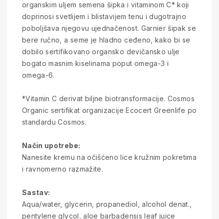
organskim uljem semena šipka i vitaminom C* koji
doprinosi svetlijem i blistavijem tenu i dugotrajno
poboljšava njegovu ujednačenost. Garnier šipak se
bere ručno, a seme je hladno ceđeno, kako bi se
dobilo sertifikovano organsko devičansko ulje
bogato masnim kiselinama poput omega-3 i
omega-6.
*Vitamin C derivat biljne biotransformacije. Cosmos
Organic sertifikat organizacije Ecocert Greenlife po
standardu Cosmos.
Način upotrebe:
Nanesite kremu na očišćeno lice kružnim pokretima
i ravnomerno razmažite.
Sastav:
Aqua/water, glycerin, propanediol, alcohol denat.,
pentylene glycol, aloe barbadensis leaf juice