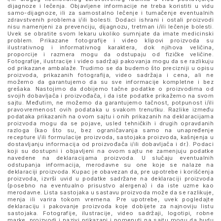
dijagnoze i lečenja. Objavljene informacije ne treba koristiti u vidu
samo-dijagnoze, ili za samostalno lečenje i tumačenje eventualnih
zdravstvenih problema i/ili bolesti. Dodaci ishrani i ostali proizvodi
nisu namenjeni za prevenciju, dijagnozu, tretman i/ili lečenje bolesti.
Uvek se obratite svom lekaru ukoliko sumnjate da imate medicinski
problem. Prikazane fotografije i video klipovi proizvoda su
ilustrativnog i informativnog karaktera, dok njihova veličina,
proporcije i razmera mogu da odstupaju od fizičke veličine.
Fotografije, ilustracije i video sadržaji pakovanja mogu da se razlikuju
od prikazane ambalaže. Trudimo se da budemo što precizniji u opisu
proizvoda, prikazanih fotografija, video sadržaja i cena, ali ne
možemo da garantujemo da su sve informacije kompletne i bez
grešaka. Nastojimo da dobijemo tačne podatke o proizvodima od
svojih dobavljača i proizvođača, i da iste podatke prikažemo na svom
sajtu. Međutim, ne možemo da garantujemo tačnost, potpunost i/ili
pravovremenost ovih podataka u svakom trenutku. Razlike između
podataka prikazanih na ovom sajtu i onih prikazanih na deklaracijama
proizvoda mogu da se pojave, usled tehničkih i drugih opravdanih
razloga (kao što su, bez ograničavanja samo na unapređenje
recepture i/ili formulacije proizvoda, sastojaka proizvoda, kašnjenja u
dostavljanju informacija od proizvođača i/ili dobavljača i dr.). Podaci
koji su dostupni i objavljeni na ovom sajtu ne zamenjuju podatke
navedene na deklaracijama proizvoda. U slučaju eventualnih
odstupanja informacija, merodavne su one koje se nalaze na
deklaraciji proizvoda. Kupac je obavezan da, pre upotrebe i korišćenja
proizvoda, izvrši uvid u podatke sadržane na deklaraciji proizvoda
(posebno na eventualno prisustvo alergena) i da iste uzme kao
merodavne. Lista sastojaka u sastavu proizvoda može da se razlikuje,
menja ili varira tokom vremena. Pre upotrebe, uvek pogledajte
deklaraciju i pakovanje proizvoda koje dobijete za najnoviju listu
sastojaka. Fotografije, ilustracije, video sadržaji, logotipi, robne
marke, proizvodi i nazivi prikazani i pomenuti na sajtu mogu da budu