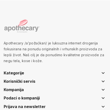
Apothecary /a’po(tə)kari/ je luksuzna internet drogerija
fokusirana na ponudu originalnih i vrhunskih proizvoda za
lepši život. Naš cilj je da ponudimo kvalitetne proizvode za
negu tela, kose i kože.
keyboard_arrow_down
Kategorije
keyboard_arrow_down
Korisnički servis
keyboard_arrow_down
Kompanija
keyboard_arrow_down
Podaci o kompaniji
keyboard_arrow_down
Prijava na newsletter