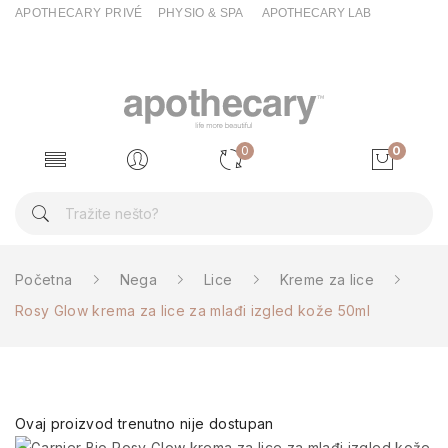
APOTHECARY PRIVÉ
PHYSIO & SPA
APOTHECARY LAB
0
0
Početna
Nega
Lice
Kreme za lice
Rosy Glow krema za lice za mlađi izgled kože 50ml
Ovaj proizvod trenutno nije dostupan