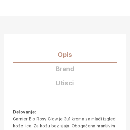
Opis
Brend
Utisci
Delovanje:
Garnier Bio Rosy Glow je 3u1 krema za mlađi izgled
kože lica. Za kožu bez sjaja. Obogaćena hranljivim