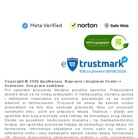
Copyright © 2026 Apothecary. Napravio i dizajnirao
Foster +
Svensson
. Sva prava zadržana.
Pre upotrebe proizvoda detaljno proučite uputstvo. Preporučene
dnevne doze se ne smeju prekoračiti. O indikacijama, merama opreza
i neželjenim reakcijama na proizvod, posavetujte se sa svojim
lekarom ili farmaceutom. Proizvod ne smeju da koriste osobe
preosetljive na bilo koji sastojak proizvoda. Nisu svi proizvodi
namenjeni deci, osim po preporuci lekara. Trudnice i dojilje pre
upotrebe bilo kog proizvoda uvek trebaju da konsultuju svog lekara.
Osobe sa posebnim medicinskim stanjima i na medikamentoznoj
terapiji, pre upotrebe proizvoda trebaju da konsultuju svog lekara i/ili
farmaceuta. Informacije objavljene na ovom sajtu su samo za
referentne svrhe i nisu namenjene zameni saveta lekara, farmaceuta
i/ili drugog licenciranog zdravstvenog radnika u vidu postavljanja