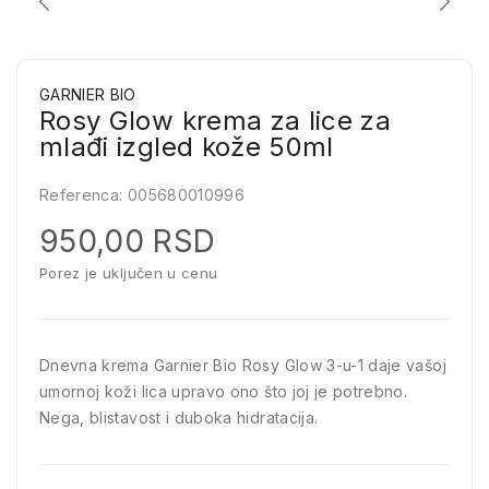
GARNIER BIO
Rosy Glow krema za lice za
mlađi izgled kože 50ml
Referenca:
005680010996
950,00 RSD
Porez je uključen u cenu
Dnevna krema Garnier Bio Rosy Glow 3-u-1 daje vašoj
umornoj koži lica upravo ono što joj je potrebno.
Nega, blistavost i duboka hidratacija.