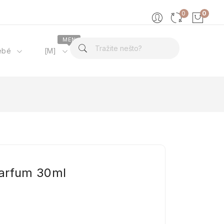
0
0
MEN
ébé
[M]
O nama
arfum 30ml
D