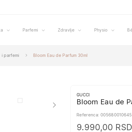
ka
Parfemi
Zdravlje
Physio
B
i i parfemi
Bloom Eau de Parfum 30ml
GUCCI
Bloom Eau de P
Referenca:
005680010645
9.990,00 RS