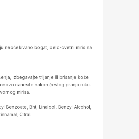
aju neočekivano bogat, belo-cvetni miris na
nja, izbegavajte trljanje ili brisanje kože
 ponovo nanesite nakon čestog pranja ruku.
zvornog mirisa.
l Benzoate, Bht, Linalool, Benzyl Alcohol,
nnamal, Citral.