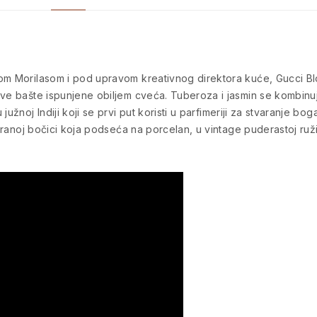
om Morilasom i pod upravom kreativnog direktora kuće, Gucci Bl
rave bašte ispunjene obiljem cveća. Tuberoza i jasmin se komb
užnoj Indiji koji se prvi put koristi u parfimeriji za stvaranje bo
kiranoj bočici koja podseća na porcelan, u vintage puderastoj ruži