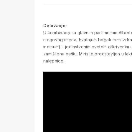
Delovanje:
U kombinaciji sa glavnim parfimerom Albert
njegovog imena, hvatajući bogati miris zd
indicum) - jedinstvenim cvetom otkrivenim u j
zamišljenu baštu. Miris je predstavljen u la
nalepnice.