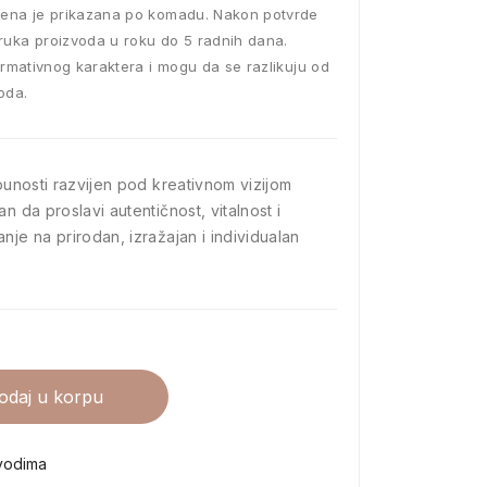
ena je prikazana po komadu. Nakon potvrde
ruka proizvoda u roku do 5 radnih dana.
ormativnog karaktera i mogu da se razlikuju od
oda.
tpunosti razvijen pod kreativnom vizijom
n da proslavi autentičnost, vitalnost i
nje na prirodan, izražajan i individualan
odaj u korpu
vodima