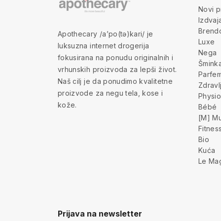
Novi p
Izdva
Brend
Apothecary /a’po(tə)kari/ je
Luxe
luksuzna internet drogerija
Nega
fokusirana na ponudu originalnih i
Šmink
vrhunskih proizvoda za lepši život.
Parfem
Naš cilj je da ponudimo kvalitetne
Zdravl
proizvode za negu tela, kose i
Physio
kože.
Bébé
[M] Mu
Fitnes
Bio
Kuća
Le Ma
Prijava na newsletter