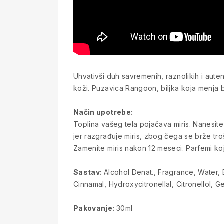
Uhvativši duh savremenih, raznolikih i aute
koži. Puzavica Rangoon, biljka koja menja b
Način upotrebe:
Toplina vašeg tela pojačava miris. Nanesite u
jer razgrađuje miris, zbog čega se brže tro
Zamenite miris nakon 12 meseci. Parfemi koj
Sastav:
Alcohol Denat., Fragrance, Water,
Cinnamal, Hydroxycitronellal, Citronellol, 
Pakovanje:
30ml