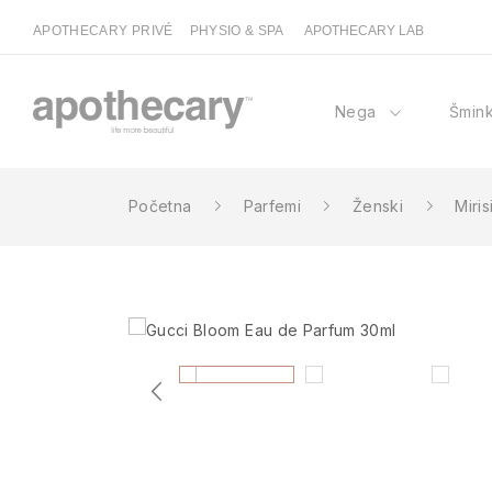
APOTHECARY PRIVÉ
PHYSIO & SPA
APOTHECARY LAB
Nega
Šmin
Početna
Parfemi
Ženski
Miris