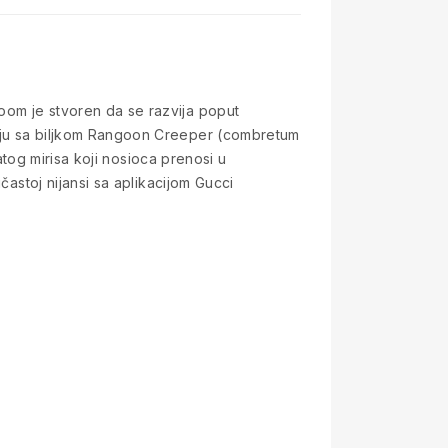
oom je stvoren da se razvija poput
inuju sa biljkom Rangoon Creeper (combretum
gatog mirisa koji nosioca prenosi u
častoj nijansi sa aplikacijom Gucci