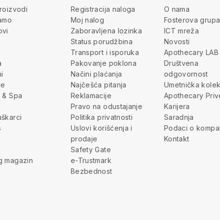
roizvodi
Registracija naloga
O nama
jamo
Moj nalog
Fosterova grup
ovi
Zaboravljena lozinka
ICT mreža
Status porudžbina
Novosti
Transport i isporuka
Apothecary LAB
a
Pakovanje poklona
Društvena
i
Načini plaćanja
odgovornost
je
Najčešća pitanja
Umetnička kolek
 & Spa
Reklamacije
Apothecary Priv
Pravo na odustajanje
Karijera
škarci
Politika privatnosti
Saradnja
s
Uslovi korišćenja i
Podaci o kompan
prodaje
Kontakt
Safety Gate
g magazin
e-Trustmark
Bezbednost