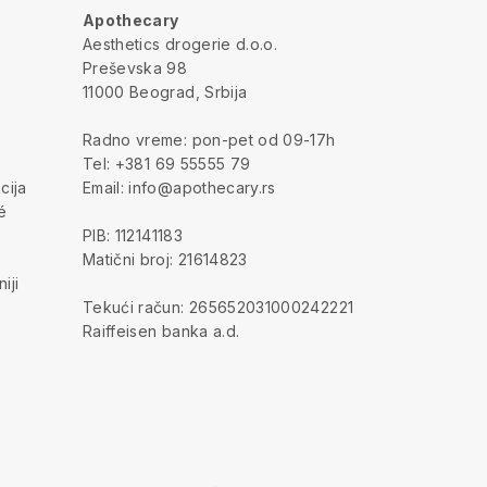
Apothecary
a
Aesthetics drogerie d.o.o.
Preševska 98
11000 Beograd, Srbija
Radno vreme: pon-pet od 09-17h
Tel: +381 69 55555 79
cija
Email: info@apothecary.rs
é
PIB: 112141183
Matični broj: 21614823
iji
Tekući račun: 265652031000242221
Raiffeisen banka a.d.