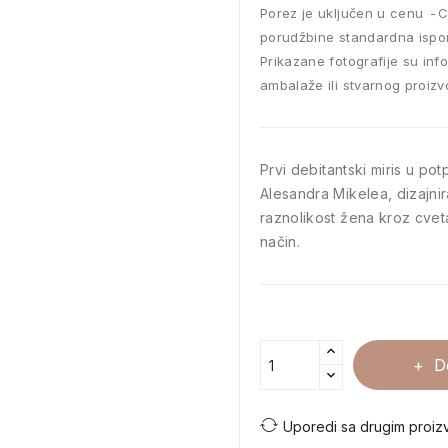
Porez je uključen u cenu
C
porudžbine standardna ispo
Prikazane fotografije su inf
ambalaže ili stvarnog proizv
Prvi debitantski miris u po
Alesandra Mikelea, dizajnira
raznolikost žena kroz cveta
način.
D
Uporedi sa drugim proiz