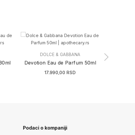
DOLCE & GABBANA
DOL
30ml
Devotion Eau de Parfum 50ml
17.990,00 RSD
26
Podaci o kompaniji