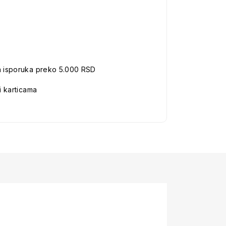
a isporuka preko 5.000 RSD
i karticama