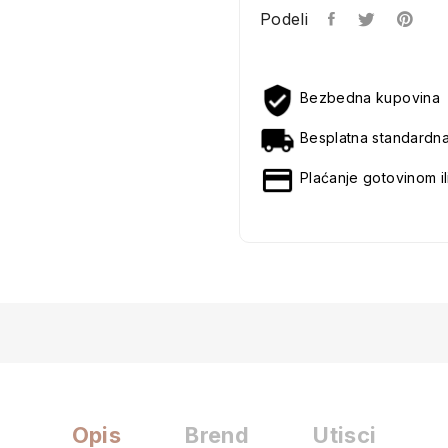
Podeli
Bezbedna kupovina
Besplatna standardn
Plaćanje gotovinom il
Opis
Brend
Utisci