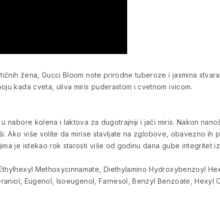
ntičnih žena, Gucci Bloom note prirodne tuberoze i jasmina stvar
oju kada cveta, uliva miris puderastom i cvetnom ivicom.
 nabore kolena i laktova za dugotrajniji i jači miris. Nakon nanoše
ši. Ako više volite da mirise stavljate na zglobove, obavezno ih
ima je istekao rok starosti više od godinu dana gube integritet i
 Ethylhexyl Methoxycinnamate, Diethylamino Hydroxybenzoyl Hexy
Geraniol, Eugenol, Isoeugenol, Farnesol, Benzyl Benzoate, Hexyl Ci