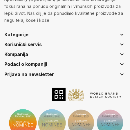
fokusirana na ponudu originalnih i vrhunskih proizvoda za
lepši život. Naš cilj je da ponudimo kvalitetne proizvode za
negu tela, kose i kože.
keyboard_arrow_down
Kategorije
keyboard_arrow_down
Korisnički servis
keyboard_arrow_down
Kompanija
keyboard_arrow_down
Podaci o kompaniji
keyboard_arrow_down
Prijava na newsletter