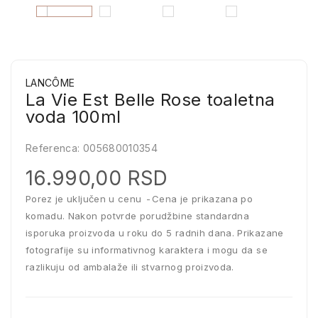
LANCÔME
La Vie Est Belle Rose toaletna
voda 100ml
Referenca:
005680010354
16.990,00 RSD
Porez je uključen u cenu
Cena je prikazana po
komadu. Nakon potvrde porudžbine standardna
isporuka proizvoda u roku do 5 radnih dana. Prikazane
fotografije su informativnog karaktera i mogu da se
razlikuju od ambalaže ili stvarnog proizvoda.