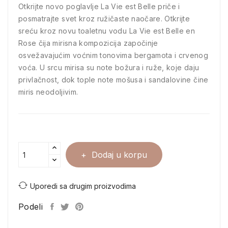
Otkrijte novo poglavlje La Vie est Belle priče i
posmatrajte svet kroz ružičaste naočare. Otkrijte
sreću kroz novu toaletnu vodu La Vie est Belle en
Rose čija mirisna kompozicija započinje
osvežavajućim voćnim tonovima bergamota i crvenog
voća. U srcu mirisa su note božura i ruže, koje daju
privlačnost, dok tople note mošusa i sandalovine čine
miris neodoljivim.
Dodaj u korpu
Uporedi sa drugim proizvodima
Podeli