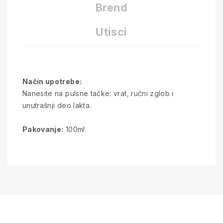
Brend
Utisci
Način upotrebe:
Nanesite na pulsne tačke: vrat, ručni zglob i
unutrašnji deo lakta.
Pakovanje:
100ml