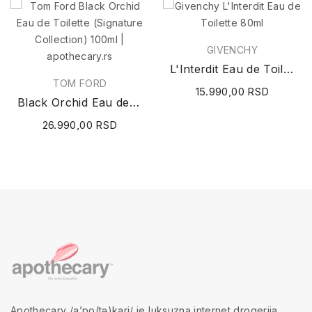
GIVENCHY
L'Interdit Eau de Toilette 80ml
TOM FORD
15.990,00 RSD
Black Orchid Eau de Toilette (Signature...
26.990,00 RSD
Apothecary /a’po(tə)kari/ je luksuzna internet drogerija