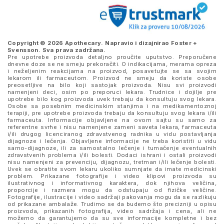
Copyright © 2026 Apothecary. Napravio i dizajnirao
Foster +
Svensson
. Sva prava zadržana.
Pre upotrebe proizvoda detaljno proučite uputstvo. Preporučene
dnevne doze se ne smeju prekoračiti. O indikacijama, merama opreza
i neželjenim reakcijama na proizvod, posavetujte se sa svojim
lekarom ili farmaceutom. Proizvod ne smeju da koriste osobe
preosetljive na bilo koji sastojak proizvoda. Nisu svi proizvodi
namenjeni deci, osim po preporuci lekara. Trudnice i dojilje pre
upotrebe bilo kog proizvoda uvek trebaju da konsultuju svog lekara.
Osobe sa posebnim medicinskim stanjima i na medikamentoznoj
terapiji, pre upotrebe proizvoda trebaju da konsultuju svog lekara i/ili
farmaceuta. Informacije objavljene na ovom sajtu su samo za
referentne svrhe i nisu namenjene zameni saveta lekara, farmaceuta
i/ili drugog licenciranog zdravstvenog radnika u vidu postavljanja
dijagnoze i lečenja. Objavljene informacije ne treba koristiti u vidu
samo-dijagnoze, ili za samostalno lečenje i tumačenje eventualnih
zdravstvenih problema i/ili bolesti. Dodaci ishrani i ostali proizvodi
nisu namenjeni za prevenciju, dijagnozu, tretman i/ili lečenje bolesti.
Uvek se obratite svom lekaru ukoliko sumnjate da imate medicinski
problem. Prikazane fotografije i video klipovi proizvoda su
ilustrativnog i informativnog karaktera, dok njihova veličina,
proporcije i razmera mogu da odstupaju od fizičke veličine.
Fotografije, ilustracije i video sadržaji pakovanja mogu da se razlikuju
od prikazane ambalaže. Trudimo se da budemo što precizniji u opisu
proizvoda, prikazanih fotografija, video sadržaja i cena, ali ne
možemo da garantujemo da su sve informacije kompletne i bez