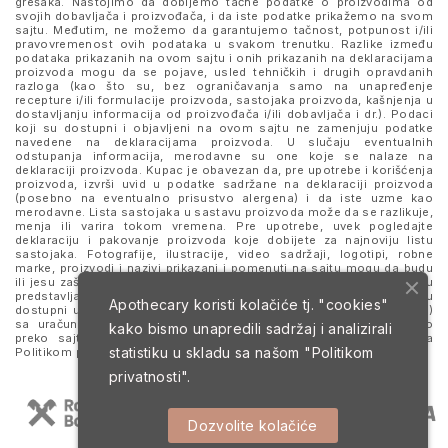
grešaka. Nastojimo da dobijemo tačne podatke o proizvodima od
svojih dobavljača i proizvođača, i da iste podatke prikažemo na svom
sajtu. Međutim, ne možemo da garantujemo tačnost, potpunost i/ili
pravovremenost ovih podataka u svakom trenutku. Razlike između
podataka prikazanih na ovom sajtu i onih prikazanih na deklaracijama
proizvoda mogu da se pojave, usled tehničkih i drugih opravdanih
razloga (kao što su, bez ograničavanja samo na unapređenje
recepture i/ili formulacije proizvoda, sastojaka proizvoda, kašnjenja u
dostavljanju informacija od proizvođača i/ili dobavljača i dr.). Podaci
koji su dostupni i objavljeni na ovom sajtu ne zamenjuju podatke
navedene na deklaracijama proizvoda. U slučaju eventualnih
odstupanja informacija, merodavne su one koje se nalaze na
deklaraciji proizvoda. Kupac je obavezan da, pre upotrebe i korišćenja
proizvoda, izvrši uvid u podatke sadržane na deklaraciji proizvoda
(posebno na eventualno prisustvo alergena) i da iste uzme kao
merodavne. Lista sastojaka u sastavu proizvoda može da se razlikuje,
menja ili varira tokom vremena. Pre upotrebe, uvek pogledajte
deklaraciju i pakovanje proizvoda koje dobijete za najnoviju listu
sastojaka. Fotografije, ilustracije, video sadržaji, logotipi, robne
marke, proizvodi i nazivi prikazani i pomenuti na sajtu mogu da budu
ili jesu zaštitni znaci njihovih kompanija. Proizvodi prikazani na sajtu
predstavljaju deo ponude za poručivanje i ne podrazumeva se da su
Apothecary koristi kolačiće tj. "cookies"
dostupni u svakom trenutku. Sve cene su izražene u dinarima (RSD)
sa uračunatim PDV-om, dok je poručivanje omogućeno isključivo
kako bismo unapredili sadržaj i analizirali
preko sajta. Nastavkom i upotrebom ovog sajta slažete se sa
statistiku u skladu sa našom
"Politikom
Politikom privatnosti
i
Uslovima korišćenja i prodaje
.
privatnosti".
Dozvolite kolačiće