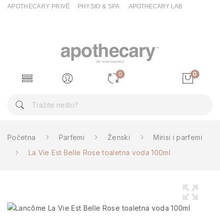
APOTHECARY PRIVÉ
PHYSIO & SPA
APOTHECARY LAB
0
0
Početna
Parfemi
Ženski
Mirisi i parfemi
La Vie Est Belle Rose toaletna voda 100ml