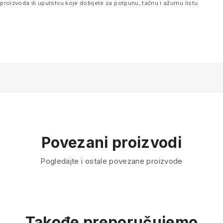
oizvoda ili uputstvu koje dobijete za potpunu, tačnu i ažurnu listu.
Povezani proizvodi
Pogledajte i ostale povezane proizvode
Takođe preporučujemo