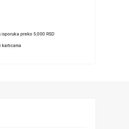
a isporuka preko 5.000 RSD
i karticama