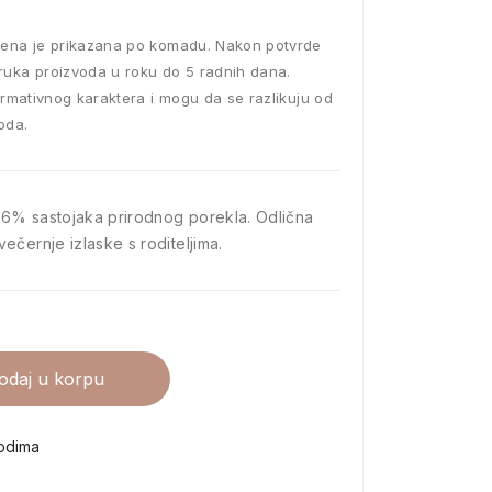
ena je prikazana po komadu. Nakon potvrde
ruka proizvoda u roku do 5 radnih dana.
ormativnog karaktera i mogu da se razlikuju od
oda.
 96% sastojaka prirodnog porekla. Odlična
ečernje izlaske s roditeljima.
odaj u korpu
vodima