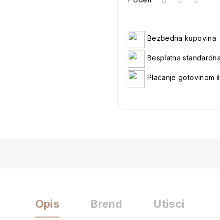
Bezbedna kupovina
Besplatna standardn
Plaćanje gotovinom il
Opis
Brend
Utisci