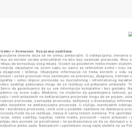
Foster + Svensson
. Sva prava zadržana.
eporučene dnevne doze se ne smeju prekoračiti. O indikacijama, merama o
ju da koriste osobe preosetljive na bilo koji sastojak proizvoda. Nisu s
k trebaju da konsultuju svog lekara. Osobe sa posebnim medicinskim stanjim
nformacije objavljene na ovom sajtu su samo za referentne svrhe i nisu n
a dijagnoze i lečenja. Objavljene informacije ne treba koristiti u vidu 
ishrani i ostali proizvodi nisu namenjeni za prevenciju, dijagnozu, tretman i/
rafije i video klipovi proizvoda su ilustrativnog i informativnog karakte
je i video sadržaji pakovanja mogu da se razlikuju od prikazane ambalaže. 
e možemo da garantujemo da su sve informacije kompletne i bez grešaka.
prikažemo na svom sajtu. Međutim, ne možemo da garantujemo tačnost, p
ajtu i onih prikazanih na deklaracijama proizvoda mogu da se pojave, usled
lacije proizvoda, sastojaka proizvoda, kašnjenja u dostavljanju informacij
datke navedene na deklaracijama proizvoda. U slučaju eventualnih odstup
be i korišćenja proizvoda, izvrši uvid u podatke sadržane na deklaraciji p
izvoda može da se razlikuje, menja ili varira tokom vremena. Pre upotrebe,
tracije, video sadržaji, logotipi, robne marke, proizvodi i nazivi prikazani
stavljaju deo ponude za poručivanje i ne podrazumeva se da su dostupni u 
sključivo preko sajta. Nastavkom i upotrebom ovog sajta slažete se sa
Pol