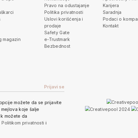
Pravo na odustajanje
Karijera
škarci
Politika privatnosti
Saradnja
s
Uslovi korišćenja i
Podaci o kompan
prodaje
Kontakt
Safety Gate
g magazin
e-Trustmark
Bezbednost
opcije
možete da se prijavite
h mejlova koje šalje
vek možete da
a
Politikom privatnosti
i