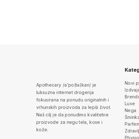
Kateg
Novi p
Apothecary /a’po(tə)kari/ je
Izdva
luksuzna internet drogerija
Brend
fokusirana na ponudu originalnih i
Luxe
vrhunskih proizvoda za lepši život.
Nega
Naš cilj je da ponudimo kvalitetne
Šmink
proizvode za negu tela, kose i
Parfem
kože.
Zdravl
Physio