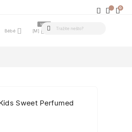
0
MEN
Bébé
[M]
O nama
Kids Sweet Perfumed