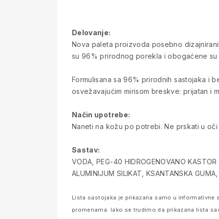
Delovanje:
Nova paleta proizvoda posebno dizajnirani
su 96% prirodnog porekla i obogaćene su ek
Formulisana sa 96% prirodnih sastojaka i 
osvežavajućim mirisom breskve: prijatan i me
Način upotrebe:
Naneti na kožu po potrebi. Ne prskati u oči 
Sastav:
VODA, PEG-40 HIDROGENOVANO KASTOR U
ALUMINIJUM SILIKAT, KSANTANSKA GUMA, 
Lista sastojaka je prikazana samo u informativne s
promenama. Iako se trudimo da prikazana lista sa