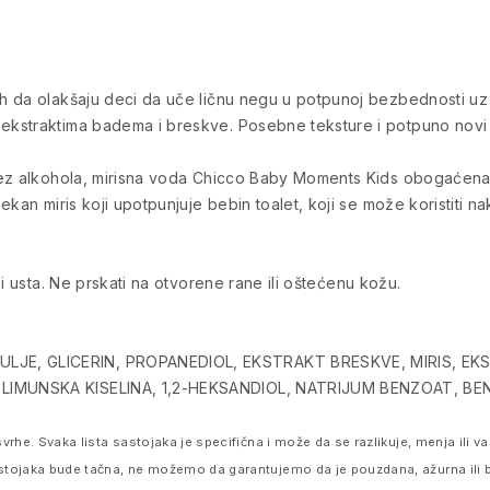
h da olakšaju deci da uče ličnu negu u potpunoj bezbednosti uz
straktima badema i breskve. Posebne teksture i potpuno novi miri
bez alkohola, mirisna voda Chicco Baby Moments Kids obogaćena
kan miris koji upotpunjuje bebin toalet, koji se može koristiti na
i usta. Ne prskati na otvorene rane ili oštećenu kožu.
LJE, GLICERIN, PROPANEDIOL, EKSTRAKT BRESKVE, MIRIS, 
LIMUNSKA KISELINA, 1,2-HEKSANDIOL, NATRIJUM BENZOAT, BE
vrhe. Svaka lista sastojaka je specifična i može da se razlikuje, menja ili
stojaka bude tačna, ne možemo da garantujemo da je pouzdana, ažurna ili 