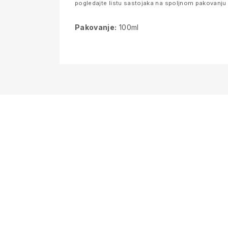
pogledajte listu sastojaka na spoljnom pakovanju pr
Pakovanje:
100ml