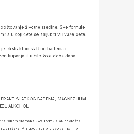
 poštovanje životne sredine. Sve formule
s u koji ćete se zaljubiti vi i vaše dete.
 je ekstraktom slatkog badema i
kon kupanja ili u bilo koje doba dana.
EKSTRAKT SLATKOG BADEMA, MAGNEZIJUM
NZIL ALKOHOL.
 varira tokom vremena. Sve formule su podložne
bez grešaka. Pre upotrebe proizvoda molimo