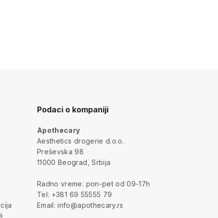
Podaci o kompaniji
Apothecary
a
Aesthetics drogerie d.o.o.
Preševska 98
11000 Beograd, Srbija
Radno vreme: pon-pet od 09-17h
Tel: +381 69 55555 79
cija
Email: info@apothecary.rs
é