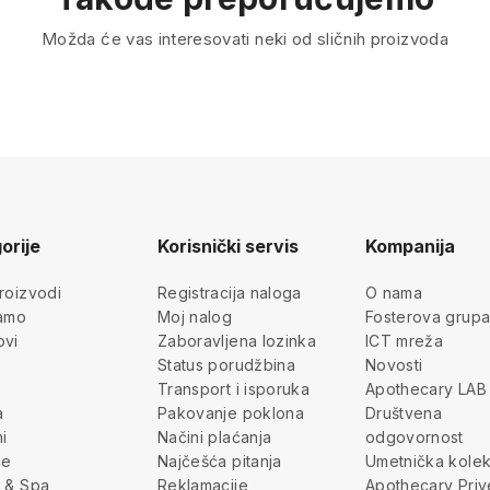
Možda će vas interesovati neki od sličnih proizvoda
orije
Korisnički servis
Kompanija
roizvodi
Registracija naloga
O nama
jamo
Moj nalog
Fosterova grup
ovi
Zaboravljena lozinka
ICT mreža
Status porudžbina
Novosti
Transport i isporuka
Apothecary LAB
a
Pakovanje poklona
Društvena
i
Načini plaćanja
odgovornost
je
Najčešća pitanja
Umetnička kolek
 & Spa
Reklamacije
Apothecary Priv