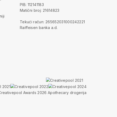
PIB: 112141183
Matični broj: 21614823
iji
Tekući račun: 265652031000242221
Raiffeisen banka a.d.