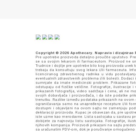
Copyright © 2026 Apothecary. Napravio i dizajnirao
Pre upotrebe proizvoda detaljno proučite uputstvo. Pr
se sa svojim lekarom ili farmaceutom. Proizvod ne sme
Trudnice i dojilje pre upotrebe bilo kog proizvoda uve
trebaju da konsultuju svog lekara i/ili farmaceuta. I
licenciranog zdravstvenog radnika u vidu postavljanj
eventualnih zdravstvenih problema i/ili bolesti. Dodaci 
sumnjate da imate medicinski problem. Prikazane fotog
odstupaju od fizičke veličine. Fotografije, ilustraci
prikazanih fotografija, video sadržaja i cena, ali n
svojih dobavljača i proizvođača, i da iste podatke 
trenutku. Razlike između podataka prikazanih na ovom s
ograničavanja samo na unapređenje recepture i/ili formu
dostupni i objavljeni na ovom sajtu ne zamenjuju po
deklaraciji proizvoda. Kupac je obavezan da, pre upotre
iste uzme kao merodavne. Lista sastojaka u sastavu pro
dobijete za najnoviju listu sastojaka. Fotografije, ilus
njihovih kompanija. Proizvodi prikazani na sajtu pred
sa uračunatim PDV-om, dok je poručivanje omogućeno i