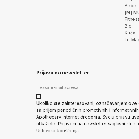
Bébé
[M] Mu
Fitnes
Bio
Kuća
Le Ma
Prijava na newsletter
Ukoliko ste zainteresovani, ozna
čavanjem ove 
za prijem periodi
čnih promotivnih i informativni
Apothecary internet drogerija. Svoju prijavu u
otkažete.
Prijavom na newsletter saglasni ste s
Uslovima korišćenja
.