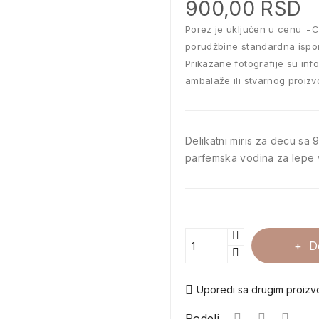
900,00 RSD
Porez je uključen u cenu
C
porudžbine standardna ispo
Prikazane fotografije su inf
ambalaže ili stvarnog proizv
Delikatni miris za decu sa
parfemska vodina za lepe v
D
Uporedi sa drugim proiz
Podeli