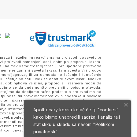
preza i neželjenim reakcijama na proizvod, posavetujte
vi proizvodi namenjeni deci, osim po preporuci lekara.
a i na medikamentoznoj terapiji, pre upotrebe proizvoda
amenjene zameni saveta lekara, farmaceuta i/ili drugog
samo-dijagnoze, ili za samostalno lečenje i tumačenje
ili lečenje bolesti. Uvek se obratite svom lekaru ukoliko
ra, dok njihova veličina, proporcije i razmera mogu da
Trudimo se da budemo što precizniji u opisu proizvoda,
 Nastojimo da dobijemo tačne podatke o proizvodima od
otpunost i/ili pravovremenost ovih podataka u svakom
 tehničkih i drugih opravdanih razloga (kao što su, bez
a od proizvođača i/ili dobavljača i dr.). Podaci koji su
anja informacija, merodavne su one koje se nalaze na
Apothecary koristi kolačiće tj. "cookies"
roizvoda (posebno na eventualno prisustvo alergena) i da
kako bismo unapredili sadržaj i analizirali
 uvek pogledajte deklaraciju i pakovanje proizvoda koje
 i pomenuti na sajtu mogu da budu ili jesu zaštitni znaci
statistiku u skladu sa našom
"Politikom
svakom trenutku. Sve cene su izražene u dinarima (RSD)
itikom privatnosti
i
Uslovima korišćenja i prodaje
.
privatnosti".